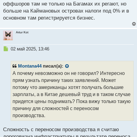
-Китай в тяжёлом положении, но я всё ещё надеюсь
оффшоров там не только на Багамах их регают, но
на честную сделку.
больше на Каймановых островах налоги под 0% и в
-Мы не нуждаемся в китайских товарах без
основном там регистрируется бизнес.
справедливой торговли.
Как ты понял, у него все под контролем
Artur Kot
Н
02 май 2025, 13:46
е
п
р
Montana44
писал(а):
о
А почему невозможно он не говорил? Интересно
ч
прям узнать причину таких заявлений. Может
и
т
потому что американцы хотят получать большие
а
зарплаты, а в Китае дешевый труд и в таком случае
н
придется цены поднимать? Пока вижу только такую
н
причину для сложностей с переносом
ы
й
производства.
п
о
Сложность с переносом производства я считаю
с
дороговизна инфраструктуры в результате переноса
т