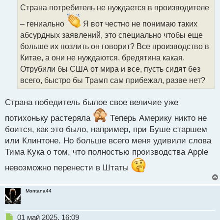
о
Страна потребитель не нуждается в производителе
ч
и
– гениально
Я вот честно не понимаю таких
т
абсурдных заявлений, это специально чтобы еще
а
больше их позлить он говорит? Все производство в
н
н
Китае, а они не нуждаются, бредятина какая.
ы
Отрубили бы США от мира и все, пусть сидят без
й
всего, быстро бы Трамп сам прибежал, разве нет?
п
о
с
Страна победитель былое свое величие уже
т
потихоньку растеряла
Теперь Америку никто не
боится, как это было, например, при Буше старшем
или Клинтоне. Но больше всего меня удивили слова
Тима Кука о том, что полностью производства Apple
невозможно перенести в Штаты
Montana44
Н
01 май 2025, 16:09