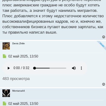
плюс американские граждане не особо будут хотеть
там работать, а значит будут нанимать мигрантов.
Плюс добавляется к этому недостаточное количество
высококвалифицированных кадров, но и, конечно же,
собственников бизнеса пугают высокие зарплаты, как
ты правильно написал выше.
Denis Zhilin
Н
02 май 2025, 13:50
е
п
р
о
ч
483 просмотра
и
т
а
Montana44
н
н
ы
Н
02 май 2025, 13:50