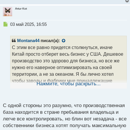
Artur Kot
Н
03 май 2025, 16:55
е
п
р
Montana44
писал(а):
о
С этим все равно придется столкнуться, иначе
ч
Китай просто отберет весь бизнес у США. Дешевое
и
т
производство это здорово для бизнеса, но все же
а
нужно его наверное оптимизировать на своей
н
территории, а не за океаном. Я бы лично хотел
н
чтобы заводы и фабрики мне принадлежащие
ы
Нажмите, чтобы раскрыть...
й
находились рядом, а не за тысячи километров. Как
п
это все контролировать и вообще удержать в
о
случае чего.
с
С одной стороны это разумно, что производственная
т
база находится в стране пребывания владельца и
легче все контролировать, но блин вот незадача - все
собственники бизнеса хотят получать максимальную