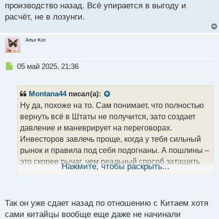
производство назад. Всё упирается в выгоду и
расчёт, не в лозунги.
Artur Kot
Н
05 май 2025, 21:36
е
п
р
Montana44
писал(а):
о
Ну да, похоже на то. Сам понимает, что полностью
ч
вернуть всё в Штаты не получится, зато создает
и
т
давление и маневрирует на переговорах.
а
Инвесторов завлечь проще, когда у тебя сильный
н
рынок и правила под себя подогнаны. А пошлины –
н
это скорее рычаг, чем реальный способ затащить
ы
Нажмите, чтобы раскрыть...
й
всё производство назад. Всё упирается в выгоду и
п
расчёт, не в лозунги.
о
с
Так он уже сдает назад по отношению с Китаем хотя
т
сами китайцы вообще еще даже не начинали