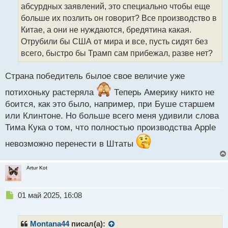
т
абсурдных заявлений, это специально чтобы еще
а
больше их позлить он говорит? Все производство в
н
н
Китае, а они не нуждаются, бредятина какая.
ы
Отрубили бы США от мира и все, пусть сидят без
й
всего, быстро бы Трамп сам прибежал, разве нет?
п
о
с
Страна победитель былое свое величие уже
т
потихоньку растеряла
Теперь Америку никто не
боится, как это было, например, при Буше старшем
или Клинтоне. Но больше всего меня удивили слова
Тима Кука о том, что полностью производства Apple
невозможно перенести в Штаты
Artur Kot
Н
01 май 2025, 16:08
е
п
р
Montana44
писал(а):