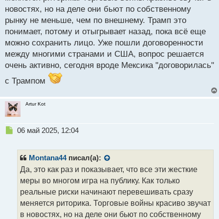
новостях, но на деле они бьют по собственному
рынку не меньше, чем по внешнему. Трамп это
понимает, потому и отыгрывает назад, пока всё еще
можно сохранить лицо. Уже пошли договоренности
между многими странами и США, вопрос решается
очень активно, сегодня вроде Мексика "договорилась"
с Трампом
Artur Kot
Н
06 май 2025, 12:04
е
п
р
Montana44
писал(а):
о
Да, это как раз и показывает, что все эти жесткие
ч
меры во многом игра на публику. Как только
и
т
реальные риски начинают перевешивать сразу
а
меняется риторика. Торговые войны красиво звучат
н
в новостях, но на деле они бьют по собственному
н