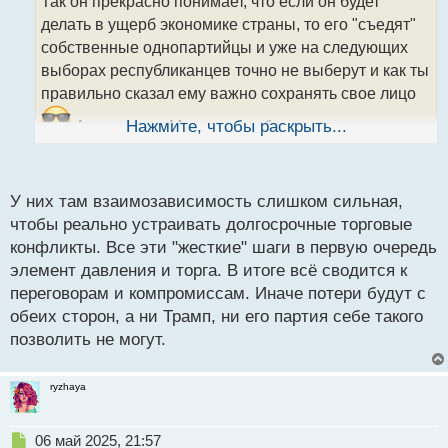
Так он прекрасно понимает, что если он будет
ч
делать в ущерб экономике страны, то его "съедят"
и
т
собственные однопартийцы и уже на следующих
а
выборах республиканцев точно не выберут и как ты
н
правильно сказал ему важно сохранять свое лицо
н
ы
А по поводу Мексики это было очевидно, что
Нажмите, чтобы раскрыть...
й
рано или поздно они договорятся, так как страны
п
тесно взаимосвязаны.
о
с
У них там взаимозависимость слишком сильная,
т
чтобы реально устраивать долгосрочные торговые
конфликты. Все эти "жесткие" шаги в первую очередь
элемент давления и торга. В итоге всё сводится к
переговорам и компромиссам. Иначе потери будут с
обеих сторон, а ни Трамп, ни его партия себе такого
позволить не могут.
ryzhaya
Н
06 май 2025, 21:57