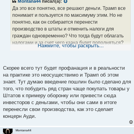
р
Montana44
писал(а):
о
Да это все понятно, все решают деньги. Трамп все
ч
понимает и пользуется по максимуму этим. Но не
и
т
понятно, как он собирается перенести
а
производство в штаты и отменить налоги для
н
граждан одновременно? Что тогда будут облагать
н
налогами и за счет чего казна будет пополняться?
ы
Нажмите, чтобы раскрыть...
й
Пошлины будут, но объем уменьшиться, а свои
п
вообще не будут платить, тогда денег станет еще
о
меньше, или я что-то не так понимаю?
с
Скорее всего тут будет профанация и в реальности
т
на практике это неосуществимо и Трамп об этом
знает. Тут думаю введение пошлин было сделано для
того, что побудить ряд стран чаще покупать товары у
Штатов к примеру оборонку или привести сюда
инвесторов с деньгами, чтобы они сами в итоге
перенесли свои производства, как это сделает
концерн Ауди.
Montana44