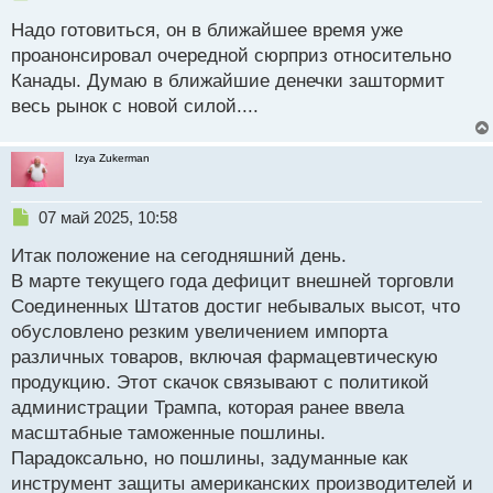
е
Надо готовиться, он в ближайшее время уже
п
р
проанонсировал очередной сюрприз относительно
о
Канады. Думаю в ближайшие денечки заштормит
ч
весь рынок с новой силой....
и
т
а
Izya Zukerman
н
н
ы
Н
07 май 2025, 10:58
й
е
п
Итак положение на сегодняшний день.
п
о
р
В марте текущего года дефицит внешней торговли
с
о
Соединенных Штатов достиг небывалых высот, что
т
ч
обусловлено резким увеличением импорта
и
т
различных товаров, включая фармацевтическую
а
продукцию. Этот скачок связывают с политикой
н
администрации Трампа, которая ранее ввела
н
масштабные таможенные пошлины.
ы
й
Парадоксально, но пошлины, задуманные как
п
инструмент защиты американских производителей и