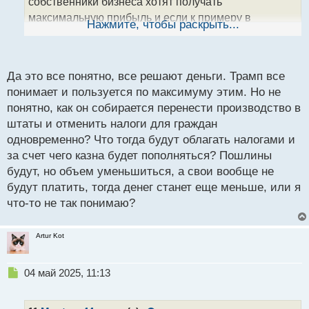
собственники бизнеса хотят получать
н
максимальную прибыль и если к примеру в
ы
Нажмите, чтобы раскрыть...
й
условной Мексике уровень жизни низкий и рабочая
п
сила тоже и отсюда можно сделать вывод, что
о
собственник будет переносить туда производства
с
Да это все понятно, все решают деньги. Трамп все
тем более страна пребывания дает выгодную
т
понимает и пользуется по максимуму этим. Но не
налоговую базу, а это еще один плюс сэкономить и
понятно, как он собирается перенести производство в
получить на оптимизации налогов прибыль
Вот
штаты и отменить налоги для граждан
как-то так это все работает.
одновременно? Что тогда будут облагать налогами и
за счет чего казна будет пополняться? Пошлины
будут, но объем уменьшиться, а свои вообще не
будут платить, тогда денег станет еще меньше, или я
что-то не так понимаю?
Artur Kot
Н
04 май 2025, 11:13
е
п