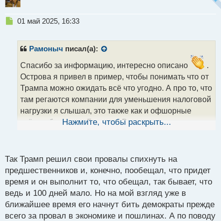
Н
01 май 2025, 16:33
е
п
р
Рамоныч
писал(а):
о
ч
Спасибо за информацию, интересно описано
.
и
Острова я привел в пример, чтобы понимать что от
т
Трампа можно ожидать всё что угодно. А про то, что
а
там регаются компании для уменьшения налоговой
н
н
нагрузки я слышал, это также как и офшорные
ы
счёта в банках на Багамах. Возможность есть, люди
Нажмите, чтобы раскрыть...
й
пользуются.
п
Кстати сегодня Трамп выступал и вот, что он
о
с
говорил.
Так Трамп решил свои провалы спихнуть на
т
-Плохой отчёт ВВП — вина Байдена, я был против
предшественников и, конечно, пообещал, что придет
его экономической политики.
время и он выполнит то, что обещал, так бывает, что
-Тарифы ещё не вступили в силу, а производство
ведь и 100 дней мало. Но на мой взгляд уже в
требует времени.
ближайшее время его начнут бить демократы прежде
-Инвестиции в США касаются чипов и автопрома
всего за провал в экономике и пошлинах. А по поводу