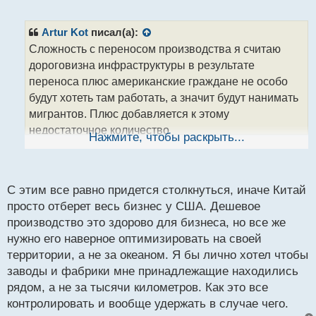
й
е
п
п
о
р
Artur Kot
писал(а):
с
о
Сложность с переносом производства я считаю
т
ч
дороговизна инфраструктуры в результате
и
т
переноса плюс американские граждане не особо
а
будут хотеть там работать, а значит будут нанимать
н
мигрантов. Плюс добавляется к этому
н
недостаточное количество
ы
Нажмите, чтобы раскрыть...
й
высококвалифицированных кадров, но и, конечно
п
же, собственников бизнеса пугают высокие
о
зарплаты, как ты правильно написал выше.
с
С этим все равно придется столкнуться, иначе Китай
т
просто отберет весь бизнес у США. Дешевое
производство это здорово для бизнеса, но все же
нужно его наверное оптимизировать на своей
территории, а не за океаном. Я бы лично хотел чтобы
заводы и фабрики мне принадлежащие находились
рядом, а не за тысячи километров. Как это все
контролировать и вообще удержать в случае чего.