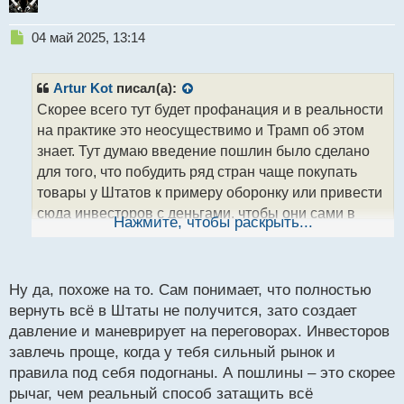
Н
04 май 2025, 13:14
е
п
р
Artur Kot
писал(а):
о
Скорее всего тут будет профанация и в реальности
ч
на практике это неосуществимо и Трамп об этом
и
т
знает. Тут думаю введение пошлин было сделано
а
для того, что побудить ряд стран чаще покупать
н
товары у Штатов к примеру оборонку или привести
н
сюда инвесторов с деньгами, чтобы они сами в
ы
Нажмите, чтобы раскрыть...
й
итоге перенесли свои производства, как это
п
сделает концерн Ауди.
о
с
Ну да, похоже на то. Сам понимает, что полностью
т
вернуть всё в Штаты не получится, зато создает
давление и маневрирует на переговорах. Инвесторов
завлечь проще, когда у тебя сильный рынок и
правила под себя подогнаны. А пошлины – это скорее
рычаг, чем реальный способ затащить всё