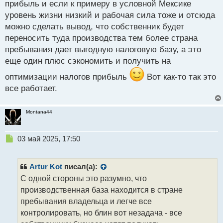
прибыль и если к примеру в условной Мексике
уровень жизни низкий и рабочая сила тоже и отсюда
можно сделать вывод, что собственник будет
переносить туда производства тем более страна
пребывания дает выгодную налоговую базу, а это
еще один плюс сэкономить и получить на
оптимизации налогов прибыль
Вот как-то так это
все работает.
Montana44
Н
03 май 2025, 17:50
е
п
р
Artur Kot
писал(а):
о
С одной стороны это разумно, что
ч
производственная база находится в стране
и
т
пребывания владельца и легче все
а
контролировать, но блин вот незадача - все
н