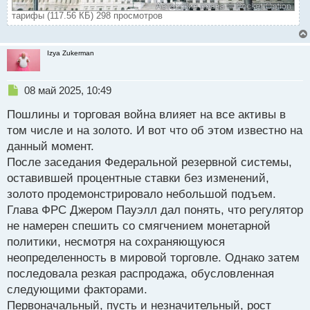
тарифы (117.56 КБ) 298 просмотров
Izya Zukerman
Н
08 май 2025, 10:49
е
Пошлины и торговая война влияет на все активы в
п
р
том числе и на золото. И вот что об этом известно на
о
данный момент.
ч
После заседания Федеральной резервной системы,
и
т
оставившей процентные ставки без изменений,
а
золото продемонстрировало небольшой подъем.
н
Глава ФРС Джером Пауэлл дал понять, что регулятор
н
не намерен спешить со смягчением монетарной
ы
й
политики, несмотря на сохраняющуюся
п
неопределенность в мировой торговле. Однако затем
о
последовала резкая распродажа, обусловленная
с
следующими факторами.
т
Первоначальный, пусть и незначительный, рост