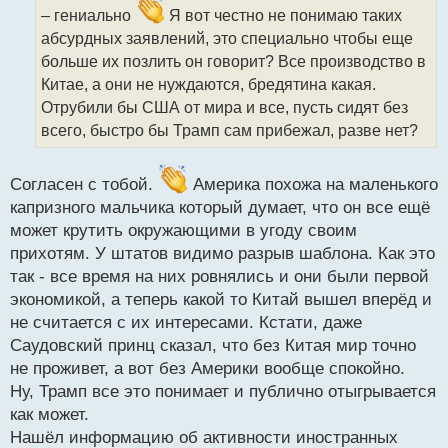
и
– гениально
Я вот честно не понимаю таких
т
абсурдных заявлений, это специально чтобы еще
а
больше их позлить он говорит? Все производство в
н
н
Китае, а они не нуждаются, бредятина какая.
ы
Отрубили бы США от мира и все, пусть сидят без
й
всего, быстро бы Трамп сам прибежал, разве нет?
п
о
с
Согласен с тобой.
Америка похожа на маленького
т
капризного мальчика который думает, что он все ещё
может крутить окружающими в угоду своим
прихотям. У штатов видимо разрыв шаблона. Как это
так - все время на них ровнялись и они были первой
экономикой, а теперь какой то Китай вышел вперёд и
не считается с их интересами. Кстати, даже
Саудовский принц сказал, что без Китая мир точно
не проживет, а вот без Америки вообще спокойно.
Ну, Трамп все это понимает и публично отыгрывается
как может.
Нашёл информацию об активности иностранных