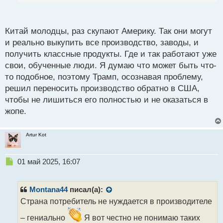
вышел вперёд и не считается с их интересами.
п
Кстати, даже Саудовский принц сказал, что без
о
с
Китая мир точно не проживет, а вот без Америки
Китай молодцы, раз скупают Америку. Так они могут
т
вообще спокойно.
и реально выкупить все производство, заводы, и
Ну, Трамп все это понимает и публично
получить классные продукты. Где и так работают уже
отыгрывается как может.
свои, обученные люди. Я думаю что может быть что-
Нашёл информацию об активности иностранных
то подобное, поэтому Трамп, осознавая проблему,
инвесторов на Американском рынке и ситуация
решил переносить производство обратно в США,
достаточно интересная. Европейские инвесторы
чтобы не лишиться его полностью и не оказаться в
распродают американские акции. А Китай наоборот
жопе.
продолжают их покупать и даже в плюсе сидят.
Судя по тому, что у Китая полно акций и гос долга
Artur Kot
США, то они держат Америку за одно место и
считают, что штаты точно не пойдут на
Н
01 май 2025, 16:07
принудительный дефолт, чтобы обвалить их
е
экономику.
п
р
Montana44
писал(а):
о
Страна потребитель не нуждается в производителе
ч
и
– гениально
Я вот честно не понимаю таких