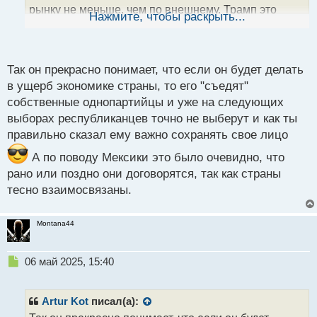
рынку не меньше, чем по внешнему. Трамп это
ы
Нажмите, чтобы раскрыть...
й
понимает, потому и отыгрывает назад, пока всё еще
п
можно сохранить лицо. Уже пошли договоренности
о
между многими странами и США, вопрос решается
с
Так он прекрасно понимает, что если он будет делать
очень активно, сегодня вроде Мексика
т
в ущерб экономике страны, то его "съедят"
"договорилась" с Трампом
собственные однопартийцы и уже на следующих
выборах республиканцев точно не выберут и как ты
правильно сказал ему важно сохранять свое лицо
А по поводу Мексики это было очевидно, что
рано или поздно они договорятся, так как страны
тесно взаимосвязаны.
Montana44
Н
06 май 2025, 15:40
е
п
р
Artur Kot
писал(а):
о