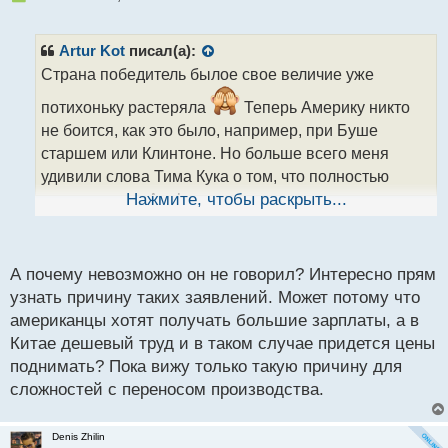
е
п
р
Artur Kot
писал(а):
о
Страна победитель былое свое величие уже
ч
и
потихоньку растеряла
Теперь Америку никто
т
не боится, как это было, например, при Буше
а
старшем или Клинтоне. Но больше всего меня
н
н
удивили слова Тима Кука о том, что полностью
ы
производства Apple невозможно перенести в
Нажмите, чтобы раскрыть...
й
п
Штаты
о
с
А почему невозможно он не говорил? Интересно прям
т
узнать причину таких заявлений. Может потому что
американцы хотят получать большие зарплаты, а в
Китае дешевый труд и в таком случае придется цены
поднимать? Пока вижу только такую причину для
сложностей с переносом производства.
Denis Zhilin