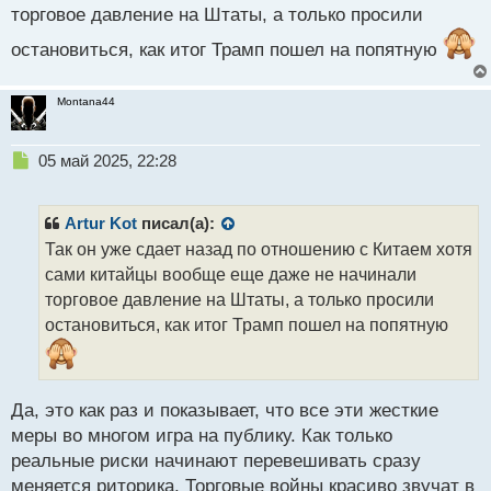
торговое давление на Штаты, а только просили
остановиться, как итог Трамп пошел на попятную
Montana44
Н
05 май 2025, 22:28
е
п
р
Artur Kot
писал(а):
о
Так он уже сдает назад по отношению с Китаем хотя
ч
сами китайцы вообще еще даже не начинали
и
т
торговое давление на Штаты, а только просили
а
остановиться, как итог Трамп пошел на попятную
н
н
ы
й
Да, это как раз и показывает, что все эти жесткие
п
меры во многом игра на публику. Как только
о
с
реальные риски начинают перевешивать сразу
т
меняется риторика. Торговые войны красиво звучат в