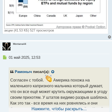
акции (41.53 КБ) 527 просмотров
Montana44
Н
01 май 2025, 12:53
е
п
р
Рамоныч
писал(а):
о
ч
Согласен с тобой.
Америка похожа на
и
маленького капризного мальчика который думает,
т
что он все ещё может крутить окружающими в угоду
а
своим прихотям. У штатов видимо разрыв шаблона.
н
н
Как это так - все время на них ровнялись и они
ы
были первой экономикой, а теперь какой то Китай
Нажмите, чтобы раскрыть...
й