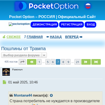
Pocket Option – РОССИЯ | Официальный Сайт
ДЕМОНСТРАЦИЯ
РЕГИСТРАЦИЯ
ВХОД
🍏
СВЕЖЕЕ
⤴️
ГЛАВНАЯ
⬅️
НАЗАД
ВПЕРЕД
➡️
Пошлины от Трампа
Выбор раздела форума
Страница
7
из
21
1
5
6
7
8
9
21
Пред.
След.
Сле
405 постов
…
…
Рамоныч
Н
01 май 2025, 10:46
е
п
р
Montana44
писал(а):
о
Страна потребитель не нуждается в производителе
ч