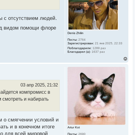
с
я
к
н
а
ры с отсутствием людей.
ч
а
д видом помощи флоре
л
Denis Zhilin
у
Посты:
2764
Зарегистрирован:
21 янв 2025, 22:33
Поблагодарили:
1289 раз
Благодарил (а):
1637 раз
В
е
р
н
у
т
ь
03 апр 2025, 21:32
с
найдется компромисс в
я
к
ем смотреть и набирать
н
а
ч
а
л
м о смягчении условий и
у
ать и в конечном итоге
Artur Kot
сно для всей мировой
Посты:
2690