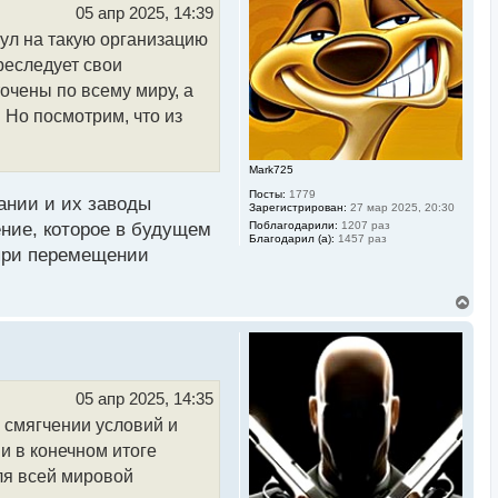
ь
05 апр 2025, 14:39
с
нул на такую организацию
я
к
реследует свои
н
а
очены по всему миру, а
ч
 Но посмотрим, что из
а
л
у
Mark725
Посты:
1779
ании и их заводы
Зарегистрирован:
27 мар 2025, 20:30
ение, которое в будущем
Поблагодарили:
1207 раз
Благодарил (а):
1457 раз
 при перемещении
В
е
р
н
у
т
ь
05 апр 2025, 14:35
с
 смягчении условий и
я
к
и в конечном итоге
н
а
для всей мировой
ч