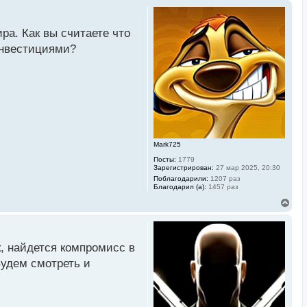
а. Как вы считаете что
инвестициями?
Mark725
Посты:
1779
Зарегистрирован:
27 мар 2025, 20:30
Поблагодарили:
1207 раз
Благодарил (а):
1457 раз
В
е
р
н
у
к, найдется компромисс в
т
ь
 Будем смотреть и
с
я
к
н