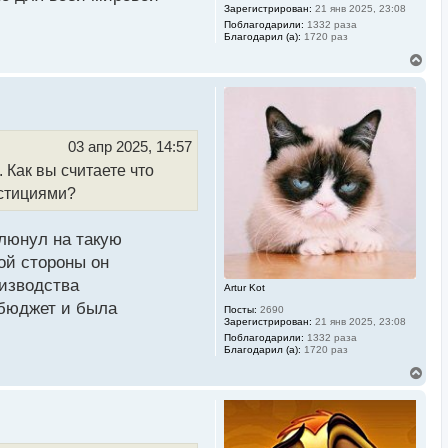
Зарегистрирован:
21 янв 2025, 23:08
Поблагодарили:
1332 раза
Благодарил (а):
1720 раз
В
е
р
н
у
т
ь
03 апр 2025, 14:57
с
 Как вы считаете что
я
к
естициями?
н
а
ч
плюнул на такую
а
л
ой стороны он
у
оизводства
Artur Kot
 бюджет и была
Посты:
2690
Зарегистрирован:
21 янв 2025, 23:08
Поблагодарили:
1332 раза
Благодарил (а):
1720 раз
В
е
р
н
у
т