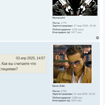
а
ч
а
л
у
Montana44
Посты:
1770
Зарегистрирован:
27 мар 2025, 20:36
Поблагодарили:
1232 раза
Благодарил (а):
1677 раз
В
е
р
н
у
т
ь
03 апр 2025, 14:57
с
 Как вы считаете что
я
к
естициями?
н
а
ч
а
л
Denis Zhilin
у
Посты:
2764
Зарегистрирован:
21 янв 2025, 22:33
Поблагодарили:
1289 раз
Благодарил (а):
1637 раз