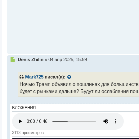
т
а
н
н
ы
й
п
о
с
т
Н
Denis Zhilin
»
04 апр 2025, 15:59
е
п
р
Mark725
писал(а):
о
Ночью Трамп объявил о пошлинах для большинства 
ч
будет с рынками дальше? Будут ли ослабления пош
и
т
а
ВЛОЖЕНИЯ
н
н
ы
й
п
3113 просмотров
о