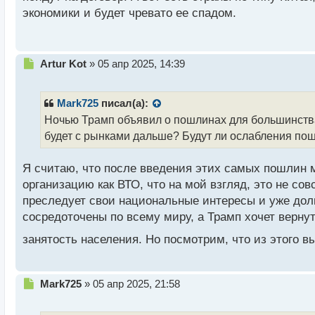
п
экономики и будет чревато ее спадом.
о
с
т
Н
Artur Kot
»
05 апр 2025, 14:39
е
п
р
Mark725
писал(а):
о
Ночью Трамп объявил о пошлинах для большинства 
ч
будет с рынками дальше? Будут ли ослабления пош
и
т
а
Я считаю, что после введения этих самых пошлин м
н
организацию как ВТО, что на мой взгляд, это не со
н
преследует свои национальные интересы и уже долг
ы
й
сосредоточены по всему миру, а Трамп хочет верну
п
занятость населения. Но посмотрим, что из этого в
о
с
т
Н
Mark725
»
05 апр 2025, 21:58
е
п