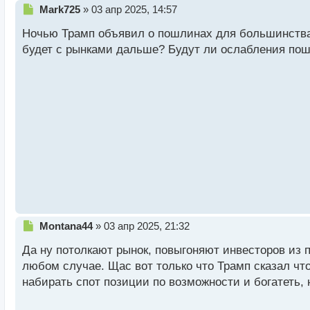
Н
Mark725
»
03 апр 2025, 14:57
е
Ночью Трамп объявил о пошлинах для большинства с
п
р
будет с рынками дальше? Будут ли ослабления пош
о
ч
и
т
а
н
н
ы
й
п
о
с
т
Н
Montana44
»
03 апр 2025, 21:32
е
Да ну потолкают рынок, повыгоняют инвесторов из п
п
р
любом случае. Щас вот только что Трамп сказал что 
о
набирать спот позиции по возможности и богатеть, 
ч
и