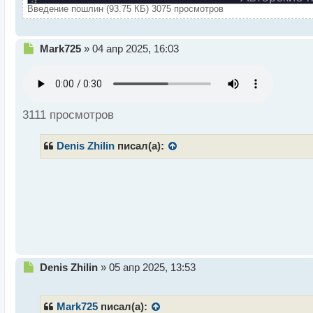
Введение пошлин (93.75 КБ) 3075 просмотров
Н
Mark725
»
04 апр 2025, 16:03
е
п
р
о
ч
3111 просмотров
и
т
Denis Zhilin
писал(а):
а
н
н
ы
й
п
о
с
т
Н
Denis Zhilin
»
05 апр 2025, 13:53
е
п
р
Mark725
писал(а):