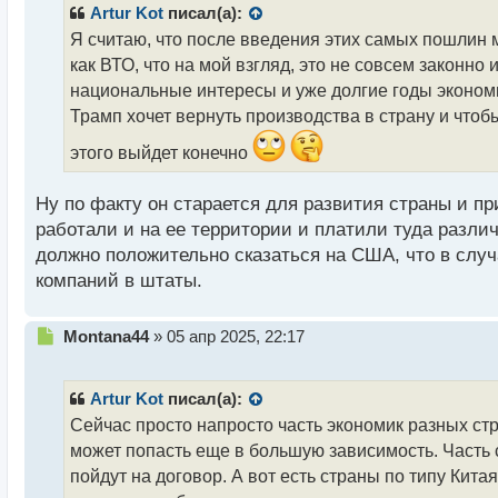
р
Artur Kot
писал(а):
о
Я считаю, что после введения этих самых пошлин 
ч
как ВТО, что на мой взгляд, это не совсем законн
и
т
национальные интересы и уже долгие годы экономи
а
Трамп хочет вернуть производства в страну и чтоб
н
н
этого выйдет конечно
ы
й
Ну по факту он старается для развития страны и п
п
работали и на ее территории и платили туда разли
о
с
должно положительно сказаться на США, что в слу
т
компаний в штаты.
Н
Montana44
»
05 апр 2025, 22:17
е
п
р
Artur Kot
писал(а):
о
Сейчас просто напросто часть экономик разных стр
ч
может попасть еще в большую зависимость. Часть с
и
т
пойдут на договор. А вот есть страны по типу Китая
а