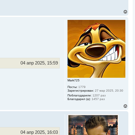
В
е
р
н
у
т
ь
с
я
к
н
а
ч
04 апр 2025, 15:59
а
л
у
Mark725
Посты:
1779
Зарегистрирован:
27 мар 2025, 20:30
Поблагодарили:
1207 раз
Благодарил (а):
1457 раз
В
е
р
н
у
т
ь
04 апр 2025, 16:03