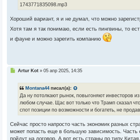
о
1743771835098.mp3
ч
и
Хороший вариант, я и не думал, что можно зарегис
т
а
Хотя там я так понимаю, если есть пингвины, то ес
н
н
и фауне и можно зарегить компанию
ы
й
п
о
с
т
Н
Artur Kot
»
05 апр 2025, 14:35
е
п
р
Montana44
писал(а):
о
Да ну потолкают рынок, повыгоняют инвесторов из 
ч
любом случае. Щас вот только что Трамп сказал что 
и
т
спот позиции по возможности и богатеть, не продав
а
н
Сейчас просто напросто часть экономик разных стр
н
может попасть еще в большую зависимость. Часть с
ы
й
пойдут на договор. А вот есть страны по типу Китая