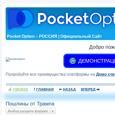
Pocket Option – РОССИЯ | Официальный Сайт
Добро пож
ДЕМОНСТРАЦ
Попробуйте все преимущества платформы на
Демо сче
🍏
СВЕЖЕЕ
⤴️
ГЛАВНАЯ
⬅️
НАЗАД
ВПЕРЕД
➡️
Пошлины от Трампа
Выбор раздела форума