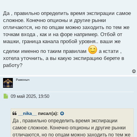
опционах может просто не хватить времени для
о
получения прибыли. Ещё ведь задача войти не
с
Да , правильно определить время экспирации самое
один раз, а как минимум 2-3 раза чтобы забрать
т
сложное. Конечно опционы и другие рынки
желаемую прибыль, допустим в соответствии с
отличаются, но по опцам можно заходить по тем же
планом на день. Поэтому опционы чуть сложнее так
точкам входа , как и на форе например. Отбой от
как нужно делать акцент именно на экспирации, но
машки, граница канала пробой уровня.. ваши же
далеко не все это понимают.
сделки именно по таким правилам
а кстати ,
хотела уточнить, а вы какую экспирацию берете в
работу?
Рамоныч
Н
09 май 2025, 19:50
е
п
р
__nika__
писал(а):
о
Да , правильно определить время экспирации
ч
самое сложное. Конечно опционы и другие рынки
и
т
отличаются, но по опцам можно заходить по тем же