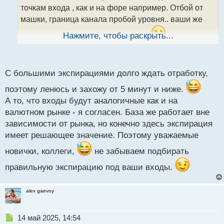
а
точкам входа , как и на форе например. Отбой от
н
машки, граница канала пробой уровня.. ваши же
н
ы
сделки именно по таким правилам
Нажмите, чтобы раскрыть...
а кстати ,
й
хотела уточнить, а вы какую экспирацию берете в
п
работу?
о
с
С большими экспирациями долго ждать отработку,
т
поэтому ленюсь и захожу от 5 минут и ниже.
А то, что входы будут аналогичные как и на
валютном рынке - я согласен. База же работает вне
зависимости от рынка, но конечно здесь экспирация
имеет решающее значение. Поэтому уважаемые
новички, коллеги,
не забываем подбирать
правильную экспирацию под ваши входы.
alex gaevoy
Н
14 май 2025, 14:54