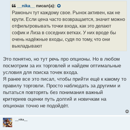
р
__nika__
писал(а):
о
Рамоныч тут каждому свое. Рынок активен, как не
ч
крути. Если цена часто возвращается, значит можно
и
т
отфильтровывать точки входа, как это делают
а
софик и Лиза в соседних ветках. У них вроде бы
н
очень надёжные входы, судя по тому, что они
н
выкладывают
ы
й
п
Это понятно, но тут речь про опционы. Но в любом
о
посмотрим за их торговлей и найдем оптимальные
с
условия для поиска точек входа.
т
Я ранее все это писал, чтобы прийти ещё к какому то
правилу торговли. Просто наблюдать за другими и
пытаться повторять без понимания важный
критериев оценки путь долгий и новичкам на
опционах точно не подойдёт.
__nika__