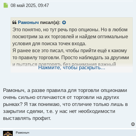
Н
08 май 2025, 09:47
е
п
р
Рамоныч
писал(а):
о
Это понятно, но тут речь про опционы. Но в любом
ч
посмотрим за их торговлей и найдем оптимальные
и
т
условия для поиска точек входа.
а
Я ранее все это писал, чтобы прийти ещё к какому
н
то правилу торговли. Просто наблюдать за другими
н
и пытаться повторять без понимания важный
ы
Нажмите, чтобы раскрыть...
й
критериев оценки путь долгий и новичкам на
п
опционах точно не подойдёт.
о
с
Рамоныч, а разве правила для торговли опционами
т
очень сильно отличаются от торговли на других
рынках? Я так понимаю, что отличие только лишь в
закрытии сделки, т.е. у нас нет необходимости
выставлять профит.
Рамоныч