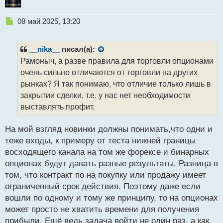
Н
08 май 2025, 13:20
е
п
р
__nika__
писал(а):
о
Рамоныч, а разве правила для торговли опционами
ч
очень сильно отличаются от торговли на других
и
т
рынках? Я так понимаю, что отличие только лишь в
а
закрытии сделки, т.е. у нас нет необходимости
н
выставлять профит.
н
ы
й
На мой взгляд новинки должны понимать,что одни и
п
теже входы, к примеру от теста нижней границы
о
восходящего канала на том же форексе и бинарных
с
опционах будут давать разные результаты. Разница в
т
том, что контракт по на покупку или продажу имеет
ограниченный срок действия. Поэтому даже если
вошли по одному и тому же принципу, то на опционах
может просто не хватить времени для получения
прибыли. Ещё ведь задача войти не один раз, а как