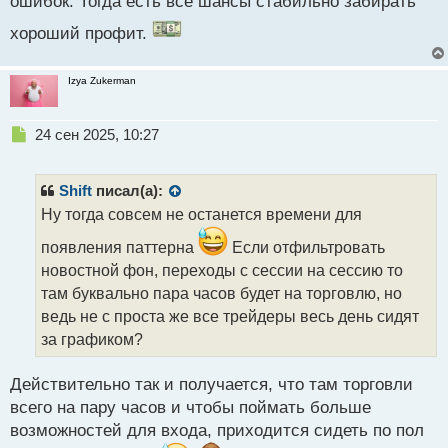
ошибок. Тогда есть все шансы стабильно забирать
хороший профит.
Izya Zukerman
Н
24 сен 2025, 10:27
е
п
р
Shift
писал(а):
о
Ну тогда совсем не останется времени для
ч
и
появления паттерна
Если отфильтровать
т
новостной фон, переходы с сессии на сессию то
а
там буквально пара часов будет на торговлю, но
н
н
ведь не с проста же все трейдеры весь день сидят
ы
за графиком?
й
п
Действительно так и получается, что там торговли
о
с
всего на пару часов и чтобы поймать больше
т
возможностей для входа, приходится сидеть по пол