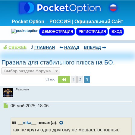
Pocket Option – РОССИЯ | Официальный Сайт
ДЕМОНСТРАЦИЯ
РЕГИСТРАЦИЯ
ВХОД
🍏
СВЕЖЕЕ
⤴️
ГЛАВНАЯ
⬅️
НАЗАД
ВПЕРЕД
➡️
Правила для стабильного плюса на БО.
Выбор раздела форума
1
2
3
Пред.
51 пост
Рамоныч
Н
06 май 2025, 18:06
е
п
р
__nika__
писал(а):
о
как не крути одно другому не мешает. основные
ч