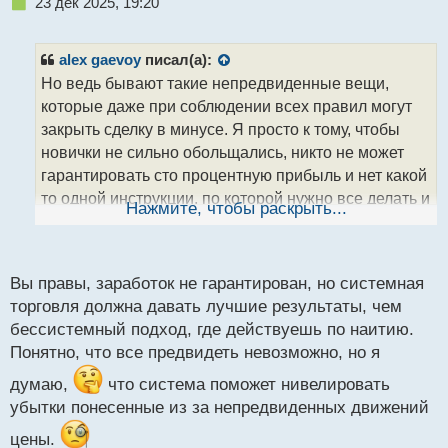
Н
23 дек 2025, 19:20
е
п
р
alex gaevoy
писал(а):
о
Но ведь бывают такие непредвиденные вещи,
ч
которые даже при соблюдении всех правил могут
и
т
закрыть сделку в минусе. Я просто к тому, чтобы
а
новички не сильно обольщались, никто не может
н
гарантировать сто процентную прибыль и нет какой
н
то одной инструкции, по которой нужно все делать и
ы
Нажмите, чтобы раскрыть...
й
тогда 100% будет плюс. Нет, это зависит от
п
множества факторов
о
с
Вы правы, заработок не гарантирован, но системная
т
торговля должна давать лучшие результаты, чем
бессистемный подход, где действуешь по наитию.
Понятно, что все предвидеть невозможно, но я
думаю,
что система поможет нивелировать
убытки понесенные из за непредвиденных движений
цены.