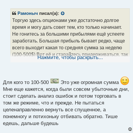
е
п
р
Рамоныч
писал(а):
о
Торгую здесь опционами уже достаточно долгое
ч
время и могу дать совет тем, кто только начинает.
и
т
Не гонитесь за большими прибылями ещё успеете
а
заработать. Большая прибыль бывает редко, чаще
н
всего выходит какая то средняя сумма за неделю
н
(100-500$) Вот её и старайтесь придерживаться, так
ы
Нажмите, чтобы раскрыть...
й
намного проще психологически.
п
И второй момент: если слили в один день, то не
о
стоит стараться все отыграть на следующий. Так вы
с
включаете эмоции и трейдер вместо анализа
т
Для кого то 100-500
Это уже огромная сумма
пытается навязать рынку свое видение. А в
Мне еще кажется, когда были совсем убыточные дни,
остальном - только в путь, нет никаких ограничений
стоит сделать анализ ошибок и потом торговать в
по дневной, недельной прибыли или количеству
том же режиме, что и прежде. Не пытаться
сделок. Вообщем все в ваших руках, трудитесь и
целенаправленно вернуть все спущенное, а
понемногу и потихоньку отбивать обратно. Тише
все получится.
едешь, дальше будешь