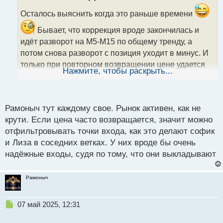
о
ч
Осталось выяснить когда это раньше времени
и
Бывает, что коррекция вроде закончилась и
т
а
идёт разворот на М5-М15 по общему тренду, а
н
потом снова разворот с позиция уходит в минус. И
н
только при повторном возвращении цене удается
ы
Нажмите, чтобы раскрыть...
закрепиться выше зоны продаж и уйти выше. И
й
п
таких примеров куча, но со входами спешить не
о
нужно - согласен. Лучше перепроверить торговую
с
Рамоныч тут каждому свое. Рынок активен, как не
т
гипотезу и только потом входить.
крути. Если цена часто возвращается, значит можно
отфильтровывать точки входа, как это делают софик
и Лиза в соседних ветках. У них вроде бы очень
надёжные входы, судя по тому, что они выкладывают
Рамоныч
Н
07 май 2025, 12:31
е
п