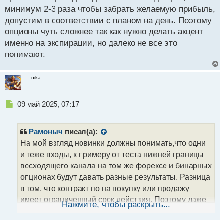
минимум 2-3 раза чтобы забрать желаемую прибыль,
допустим в соответствии с планом на день. Поэтому
опционы чуть сложнее так как нужно делать акцент
именно на экспирации, но далеко не все это
понимают.
__nika__
Н
09 май 2025, 07:17
е
п
р
Рамоныч
писал(а):
о
На мой взгляд новинки должны понимать,что одни
ч
и теже входы, к примеру от теста нижней границы
и
т
восходящего канала на том же форексе и бинарных
а
опционах будут давать разные результаты. Разница
н
в том, что контракт по на покупку или продажу
н
имеет ограниченный срок действия. Поэтому даже
ы
Нажмите, чтобы раскрыть...
й
если вошли по одному и тому же принципу, то на
п