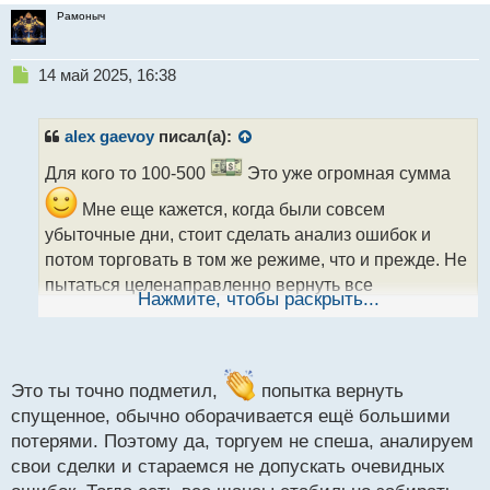
Рамоныч
Н
14 май 2025, 16:38
е
п
р
alex gaevoy
писал(а):
о
ч
Для кого то 100-500
Это уже огромная сумма
и
Мне еще кажется, когда были совсем
т
а
убыточные дни, стоит сделать анализ ошибок и
н
потом торговать в том же режиме, что и прежде. Не
н
пытаться целенаправленно вернуть все
ы
Нажмите, чтобы раскрыть...
спущенное, а понемногу и потихоньку отбивать
й
п
обратно. Тише едешь, дальше будешь
о
с
т
Это ты точно подметил,
попытка вернуть
спущенное, обычно оборачивается ещё большими
потерями. Поэтому да, торгуем не спеша, аналируем
свои сделки и стараемся не допускать очевидных