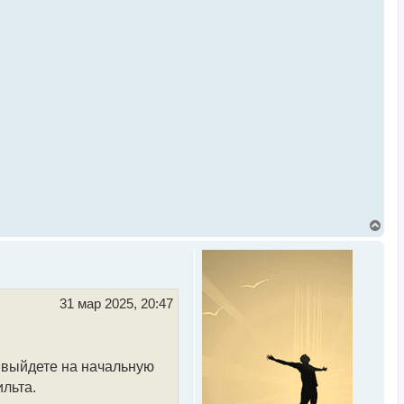
В
е
р
н
у
т
ь
31 мар 2025, 20:47
с
я
к
н
а
е выйдете на начальную
ч
льта.
а
л