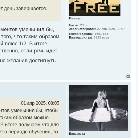
у
от день завершается.
Freeman
Посты:
2332
рументов уменьшил бы,
Зарегистрирован:
22 янв 2025, 09:07
Поблагодарили:
1561 раз
того, что таким образом
Благодарил (а):
2123 раза
 плюс 1/2. В итоге
твенно, если речь идет
нс желания достигнуть
В
е
р
н
у
т
ь
01 апр 2025, 08:05
с
ентов уменьшил бы, чтобы
я
к
 таким образом можно
н
а
 В итоге получаем что для
ч
т о периоде обучения, то
а
Елизавета
л