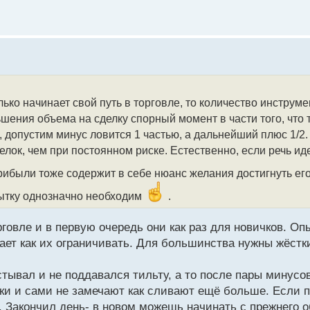
лько начинает свой путь в торговле, то количество инструм
ьшения объема на сделку спорный момент в части того, что
, допустим минус ловится 1 частью, а дальнейший плюс 1/2.
лок, чем при постоянном риске. Естественно, если речь иде
рибыли тоже содержит в себе нюанс желания достигнуть ег
бытку однозначно необходим
.
говле и в первую очередь они как раз для новичков. Оп
знает как их ограничивать. Для большинства нужны жёст
стывал и не поддавался тильту, а то после пары минусо
ки и сами не замечают как сливают ещё больше. Если п
а. Закончил день- в новом можешь начинать с прежнего о