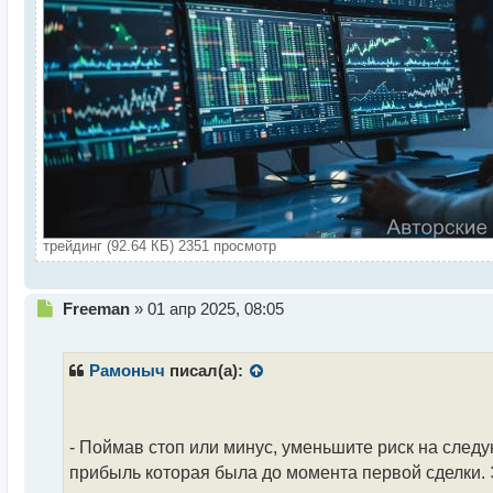
трейдинг (92.64 КБ) 2351 просмотр
Н
Freeman
»
01 апр 2025, 08:05
е
п
р
Рамоныч
писал(а):
о
ч
и
т
- Поймав стоп или минус, уменьшите риск на след
а
прибыль которая была до момента первой сделки. 
н