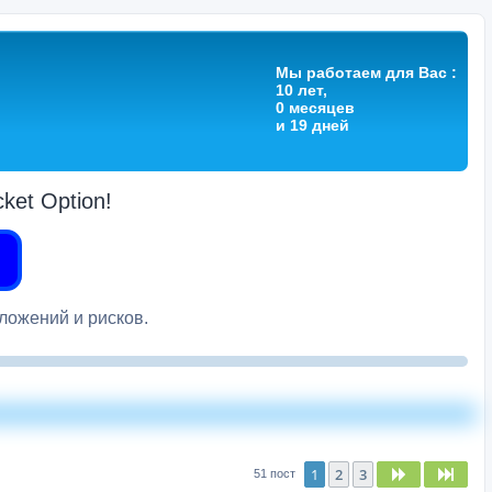
Мы работаем для Вас :
10 лет,
0 месяцев
и 19 дней
et Option!
вложений и рисков.
1
2
3
След.
След
51 пост