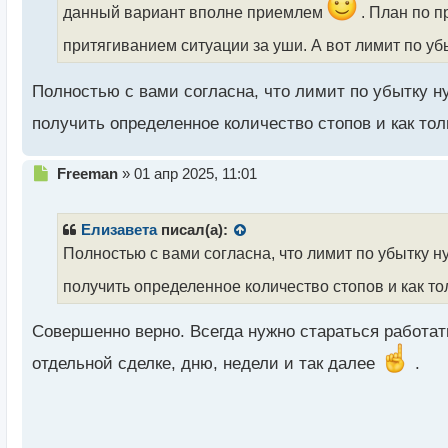
н
данный вариант вполне приемлем
. План по п
ы
притягиванием ситуации за уши. А вот лимит по у
й
п
о
Полностью с вами согласна, что лимит по убытку н
с
т
получить определенное количество стопов и как тол
Н
Freeman
»
01 апр 2025, 11:01
е
п
р
Елизавета
писал(а):
о
Полностью с вами согласна, что лимит по убытку н
ч
и
получить определенное количество стопов и как то
т
а
Совершенно верно. Всегда нужно стараться работать
н
н
отдельной сделке, дню, недели и так далее
.
ы
й
п
о
с