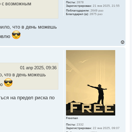
Посты:
2878
у
о с возможным
Зарегистрирован:
21 янв 2025, 21:55
Поблагодарили:
2649 раз
Благодарил (а):
2875 раз
вило, что в день можешь
говлю
В
е
р
н
у
т
ь
01 апр 2025, 09:36
с
о, что в день можешь
я
к
н
лю
а
ч
а
ться на предел риска по
л
у
Freeman
Посты:
2332
Зарегистрирован:
22 янв 2025, 09:07