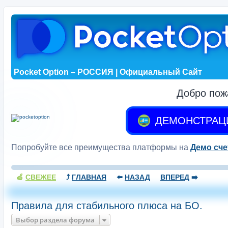
Pocket Option – РОССИЯ | Официальный Сайт
Добро пож
ДЕМОНСТРАЦ
Попробуйте все преимущества платформы на
Демо сче
🍏
СВЕЖЕЕ
⤴️
ГЛАВНАЯ
⬅️
НАЗАД
ВПЕРЕД
➡️
Правила для стабильного плюса на БО.
Выбор раздела форума