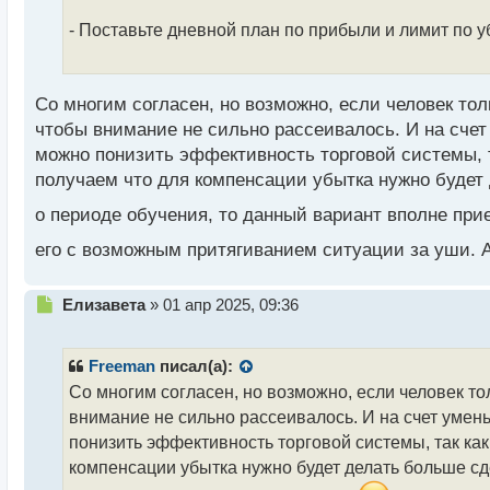
н
- Поставьте дневной план по прибыли и лимит по у
ы
й
п
о
Со многим согласен, но возможно, если человек тол
с
чтобы внимание не сильно рассеивалось. И на счет
т
можно понизить эффективность торговой системы, т
получаем что для компенсации убытка нужно будет 
о периоде обучения, то данный вариант вполне пр
его с возможным притягиванием ситуации за уши. 
Н
Елизавета
»
01 апр 2025, 09:36
е
п
р
Freeman
писал(а):
о
Со многим согласен, но возможно, если человек то
ч
внимание не сильно рассеивалось. И на счет умен
и
т
понизить эффективность торговой системы, так как
а
компенсации убытка нужно будет делать больше сде
н