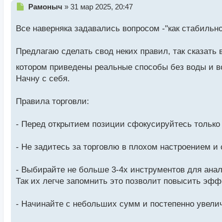
Н
Рамоныч
»
31 мар 2025, 20:47
е
п
Все наверняка задавались вопросом -"как стабильно
р
о
Предлагаю сделать свод неких правил, так сказать
ч
и
котором приведены реальные способы без воды и в
т
а
Начну с себя.
н
н
Правила торговли:
ы
й
п
- Перед открытием позиции сфокусируйтесь только н
о
с
- Не задитесь за торговлю в плохом настроением и
т
- Выбирайте не больше 3-4х инструментов для анал
Так их легче запомнить это позволит повысить эфф
- Начинайте с небольших сумм и постепенно увели