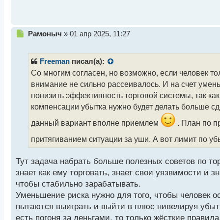
т
Н
Рамоныч
»
01 апр 2025, 11:27
е
п
р
Freeman
писал(а):
о
Со многим согласен, но возможно, если человек то
ч
внимание не сильно рассеивалось. И на счет умен
и
т
понизить эффективность торговой системы, так как
а
компенсации убытка нужно будет делать больше сде
н
н
данный вариант вполне приемлем
. План по п
ы
притягиванием ситуации за уши. А вот лимит по у
й
п
о
Тут задача набрать больше полезных советов по тор
с
знает как ему торговать, знает свои уязвимости и 
т
чтобы стабильно зарабатывать.
Уменьшение риска нужно для того, чтобы человек о
пытаются выиграть и выйти в плюс нивелируя убыт
есть погоня за деньгами, то только жёсткие правил