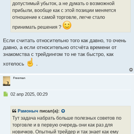
т
допустимый убыток, а не думать о возможной
а
прибыли, вообще как с этой позиции меняется
н
отношение к самой торговле, легче стало
н
ы
принимать решения ?
й
п
Если считать относительно того как давно, то очень
о
с
давно, а если относительно отсчёта времени от
т
знакомства с трейдингом то не так быстро, как
хотелось
.
Freeman
Н
02 апр 2025, 00:29
е
п
р
Рамоныч
писал(а):
о
Тут задача набрать больше полезных советов по
ч
торговле и в первую очередь они как раз для
и
т
новичков. Опытный трейдер и так знает как ему