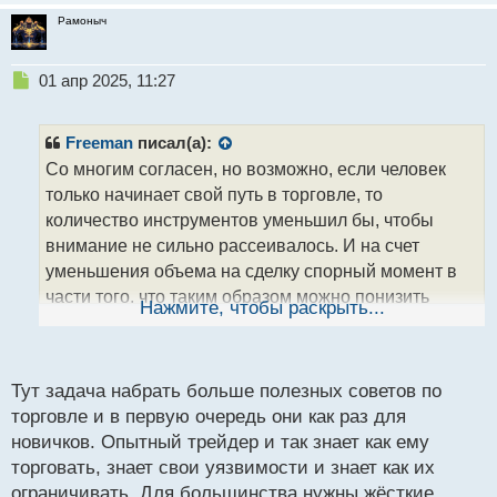
Рамоныч
Н
01 апр 2025, 11:27
е
п
р
Freeman
писал(а):
о
Со многим согласен, но возможно, если человек
ч
только начинает свой путь в торговле, то
и
т
количество инструментов уменьшил бы, чтобы
а
внимание не сильно рассеивалось. И на счет
н
уменьшения объема на сделку спорный момент в
н
части того, что таким образом можно понизить
ы
Нажмите, чтобы раскрыть...
й
эффективность торговой системы, так как,
п
допустим минус ловится 1 частью, а дальнейший
о
плюс 1/2. В итоге получаем что для компенсации
с
Тут задача набрать больше полезных советов по
убытка нужно будет делать больше сделок, чем при
т
торговле и в первую очередь они как раз для
постоянном риске. Естественно, если речь идет о
новичков. Опытный трейдер и так знает как ему
периоде обучения, то данный вариант вполне
торговать, знает свои уязвимости и знает как их
приемлем
. План по прибыли тоже содержит в
ограничивать. Для большинства нужны жёсткие