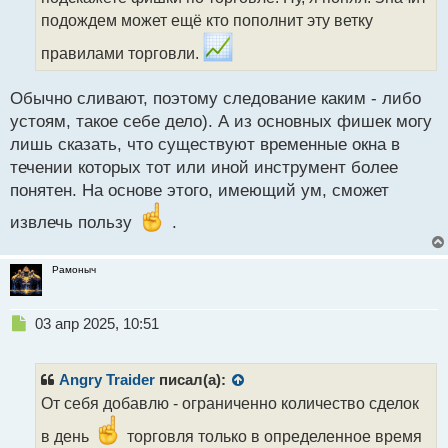
н
подождем может ещё кто пополнит эту ветку
ы
правилами торговли.
й
п
о
Обычно сливают, поэтому следование каким - либо
с
устоям, такое себе дело). А из основных фишек могу
т
лишь сказать, что существуют временные окна в
течении которых тот или иной инструмент более
понятен. На основе этого, имеющий ум, сможет
извлечь пользу
.
Рамоныч
Н
03 апр 2025, 10:51
е
п
р
Angry Traider
писал(а):
о
От себя добавлю - ограниченно количество сделок
ч
и
в день
торговля только в определенное время