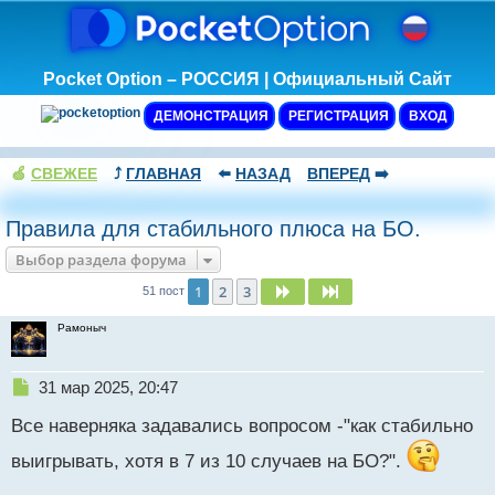
Pocket Option – РОССИЯ | Официальный Сайт
ДЕМОНСТРАЦИЯ
РЕГИСТРАЦИЯ
ВХОД
🍏
СВЕЖЕЕ
⤴️
ГЛАВНАЯ
⬅️
НАЗАД
ВПЕРЕД
➡️
Правила для стабильного плюса на БО.
Выбор раздела форума
1
2
3
След.
След.
51 пост
Рамоныч
Н
31 мар 2025, 20:47
е
Все наверняка задавались вопросом -"как стабильно
п
р
выигрывать, хотя в 7 из 10 случаев на БО?".
о
ч