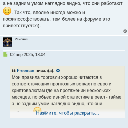
а не задним умом наглядно видно, что они работают
. Так что, вполне иногда можно и
пофилософствовать, тем более на форуме это
приветствуется).
Рамоныч
Н
02 апр 2025, 18:04
е
п
р
Freeman
писал(а):
о
Мои правила торговли хорошо читаются в
ч
соответствующих прогнозных ветках по евро и
и
т
криптовалютам где на протяжении нескольких
а
месяцев, по объективной статистике в реал - тайме,
н
а не задним умом наглядно видно, что они
н
ы
работают
Нажмите, чтобы раскрыть...
. Так что, вполне иногда можно и
й
пофилософствовать, тем более на форуме это
п
приветствуется).
о