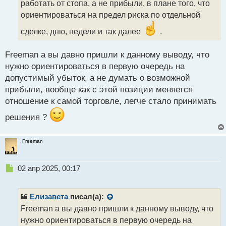
работать от стопа, а не прибыли, в плане того, что
и
т
ориентироваться на предел риска по отдельной
а
сделке, дню, недели и так далее
.
н
н
ы
Freeman а вы давно пришли к данному выводу, что
й
нужно ориентироваться в первую очередь на
п
допустимый убыток, а не думать о возможной
о
с
прибыли, вообще как с этой позиции меняется
т
отношение к самой торговле, легче стало принимать
решения ?
Freeman
Н
02 апр 2025, 00:17
е
п
р
Елизавета
писал(а):
о
Freeman а вы давно пришли к данному выводу, что
ч
нужно ориентироваться в первую очередь на
и