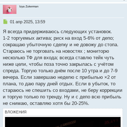
можешь начинать с прежнего объема, так и сольёт
Izya Zukerman
меньше и сделок больше наберёт, а это важный
аспект создания опыта.
План по прибыли ориентирован больше на то
Н
01 апр 2025, 13:59
е
чтобы отработать установку, некую системность и в
Я всегда придерживаюсь следующих установок.
п
то же время не переторговывать. Сделал прибыль,
р
1-2 торгуемых актива; риск на вход 5-6% от депо;
уйди с рынка. Завтра будет новый день и новая
о
сокращаю убыточную сделку и не довожу до стопа.
ч
возможность. Это на самом деле крутая штука, всех
Стараюсь не торговать на новостях ; мониторю
и
кого знаю из тех кто живёт именно с рынка, делают
т
несколько ТФ для входа; всегда ставлю тейк чуть
именно так, не гонятся за прибылью. Там чистая
а
ниже цели, чтобы поза точно закрылась с учётом
математика, по 1-5% в день на протяжении месяца.
н
спреда. Торгую только днём после 10 утра и до 7-9
н
Когда за неделю плюс 100%, а за следующую минус
вечера. Если завершаю неделю с прибылью ×2 от
ы
50% это такая себе торговля и ни о какой
й
плана, то даю пару дней отдых. Если в убыток, то
стабильности речи не идёт. В общем и целом без
п
стараюсь не спешить со входами, не беру коррекции
проблем. Эти правила не претендуют на истину.
о
и торгую только по тренду. Ну и с депо всю прибыль
с
не снимаю, оставляю хотя бы 20-25%.
т
ВЛОЖЕНИЯ