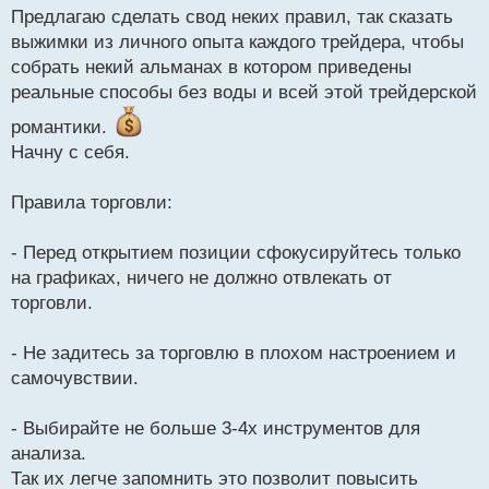
и
Предлагаю сделать свод неких правил, так сказать
т
выжимки из личного опыта каждого трейдера, чтобы
а
собрать некий альманах в котором приведены
н
н
реальные способы без воды и всей этой трейдерской
ы
романтики.
й
п
Начну с себя.
о
с
Правила торговли:
т
- Перед открытием позиции сфокусируйтесь только
на графиках, ничего не должно отвлекать от
торговли.
- Не задитесь за торговлю в плохом настроением и
самочувствии.
- Выбирайте не больше 3-4х инструментов для
анализа.
Так их легче запомнить это позволит повысить