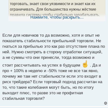
а
торговать, знает свои уязвимости и знает как их
н
ограничивать. Для большинства нужны жёсткие
н
правила системы чтобы стабильно зарабатывать.
ы
Нажмите, чтобы раскрыть...
й
Уменьшение риска нужно для того, чтобы человек
п
остывал и не поддавался тильту, а то после пары
о
минусов, начинают нервничать, пытаются выиграть
с
Если для новичков то да возможно, хотя и опыт не
и выйти в плюс нивелируя убытки и сами не
т
показатель стабильности прибыльной торговли. Не
замечают как сливают ещё больше. Если плохо с
гнаться за прибылью это как раз отсутствие плана по
самоконтролем и есть погоня за деньгами, то
ней. Нужно смотреть в сторону отработки ситуаций,
только жёсткие правила. Закончил день- в новом
а не суммы что они принесли, тогда возможно и
можешь начинать с прежнего объема, так и сольёт
меньше и сделок больше наберёт, а это важный
стоит рассчитывать на успех в будущем
. Да и
аспект создания опыта.
про + 100% в неделю и -50% тоже не все так явно,
План по прибыли ориентирован больше на то
почему же там нет стабильности если это входит в
чтобы отработать установку, некую системность и в
риск трейдера? Если торговый подход рассчитан на
то же время не переторговывать. Сделал прибыль,
то, что такие колебания могут быть, но по итогу
уйди с рынка. Завтра будет новый день и новая
выходит плюс, то разве это не профитная
возможность. Это на самом деле крутая штука, всех
стабильная торговля?
кого знаю из тех кто живёт именно с рынка, делают