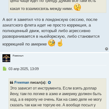
т
цена чаще идёт по тренду. Думаю все таки есть
а
какая то взаимосвязь между ними.
н
н
ы
А вот я заметил что в лондонскую сессию, после
й
азиатского флета идет не просто коррекция, а
п
полноценный движ, который либо агрессивно
о
с
разворачивается в ньюйоркскую, либо становится
т
коррекцией по америке
Рамоныч
Н
03 апр 2025, 13:09
е
п
р
Freeman
писал(а):
о
Это зависит от инструмента. Если взять доллар
ч
йену, там по логике в азию и америку должен быть
и
т
ход, а в европу не очень. Как на само деле не могу
а
сказать так как не торгую ее. А вообще посыл у
н