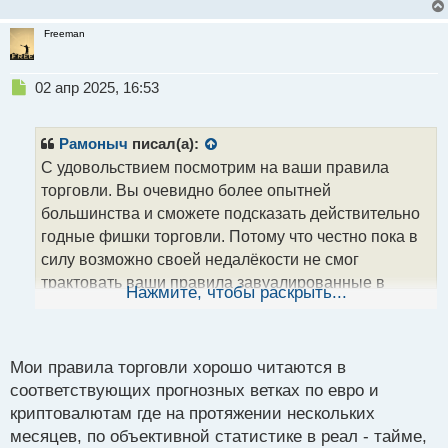
Freeman
Н
02 апр 2025, 16:53
е
п
р
Рамоныч
писал(а):
о
С удовольствием посмотрим на ваши правила
ч
торговли. Вы очевидно более опытней
и
т
большинства и сможете подсказать действительно
а
годные фишки торговли. Потому что честно пока в
н
силу возможно своей недалёкости не смог
н
трактовать ваши правила завуалированные в
ы
Нажмите, чтобы раскрыть...
й
философском контексте. Абстракция это хорошо,
п
куда же без нее, но это больше к книгам, эдакое
о
вечное изучение, тут же многим хочется узнать
с
Мои правила торговли хорошо читаются в
рабочие варианты. Само собой разумеется у всех
т
соответствующих прогнозных ветках по евро и
разная система и это не оправдание, так как в
криптовалютам где на протяжении нескольких
каждой системе есть правила, вот тут их и
месяцев, по объективной статистике в реал - тайме,
собираем.