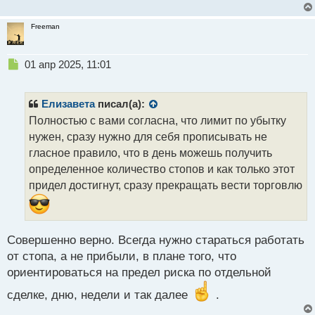
притягиванием ситуации за уши. А вот лимит по
Freeman
убытку однозначно необходим
.
Н
01 апр 2025, 11:01
е
п
р
Елизавета
писал(а):
о
Полностью с вами согласна, что лимит по убытку
ч
нужен, сразу нужно для себя прописывать не
и
т
гласное правило, что в день можешь получить
а
определенное количество стопов и как только этот
н
придел достигнут, сразу прекращать вести торговлю
н
ы
й
п
Совершенно верно. Всегда нужно стараться работать
о
с
от стопа, а не прибыли, в плане того, что
т
ориентироваться на предел риска по отдельной
сделке, дню, недели и так далее
.