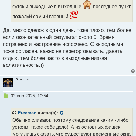
т
а
суток и выходные в выходные
последнее пункт
н
пожалуй самый главный
н
ы
й
Да, много сделок в один день, тоже плохо, тем более
п
если окончательный результат около 0. Время
о
с
потрачено и настроение испорчено. С выходными
т
тоже согласен, важно не переторговывать, давать
отдых, тем более часто в выходные низкая
волатильность.))
Рамоныч
Н
03 апр 2025, 10:54
е
п
р
Freeman
писал(а):
о
Обычно сливают, поэтому следование каким - либо
ч
устоям, такое себе дело). А из основных фишек
и
т
могу лишь сказать, что существуют временные окна