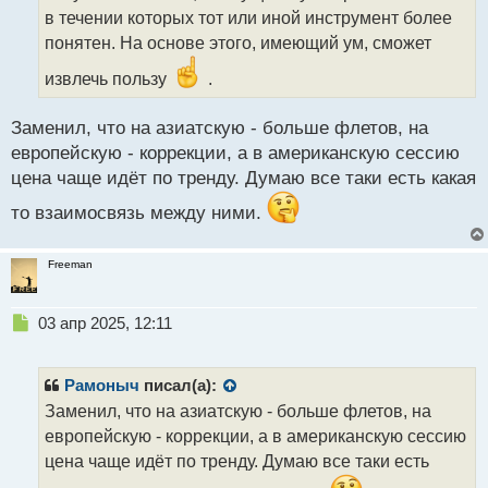
а
в течении которых тот или иной инструмент более
н
понятен. На основе этого, имеющий ум, сможет
н
ы
извлечь пользу
.
й
п
Заменил, что на азиатскую - больше флетов, на
о
с
европейскую - коррекции, а в американскую сессию
т
цена чаще идёт по тренду. Думаю все таки есть какая
то взаимосвязь между ними.
Freeman
Н
03 апр 2025, 12:11
е
п
р
Рамоныч
писал(а):
о
Заменил, что на азиатскую - больше флетов, на
ч
европейскую - коррекции, а в американскую сессию
и
т
цена чаще идёт по тренду. Думаю все таки есть
а