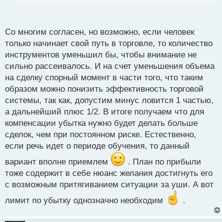
позволит контролировать риски и уменьшить
п
влияние тильта.
о
с
Со многим согласен, но возможно, если человек
- Поставьте дневной план по прибыли и лимит по
т
только начинает свой путь в торговле, то количество
убытку. При достижении любого из вариантов
инструментов уменьшил бы, чтобы внимание не
торговля на этот день завершается.
сильно рассеивалось. И на счет уменьшения объема
на сделку спорный момент в части того, что таким
образом можно понизить эффективность торговой
системы, так как, допустим минус ловится 1 частью,
а дальнейший плюс 1/2. В итоге получаем что для
компенсации убытка нужно будет делать больше
сделок, чем при постоянном риске. Естественно,
если речь идет о периоде обучения, то данный
вариант вполне приемлем
. План по прибыли
тоже содержит в себе нюанс желания достигнуть его
с возможным притягиванием ситуации за уши. А вот
лимит по убытку однозначно необходим
.