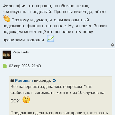
с
Философия это хорошо, но обычно же как,
т
критикуешь - предлагай. Прогнозы видел да, чётко.
Поэтому и думал, что вы как опытный
подскажете фишки по торговле. Ну, я понял. Значит
подождем может ещё кто пополнит эту ветку
правилами торговли.
Angry Traider
Н
02 апр 2025, 21:43
е
п
р
Рамоныч
писал(а):
о
Все наверняка задавались вопросом -"как
ч
стабильно выигрывать, хотя в 7 из 10 случаев на
и
т
БО?".
а
н
н
Предлагаю сделать свод неких правил, так сказать