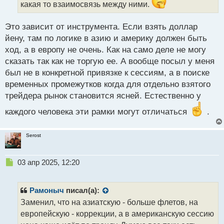
какая то взаимосвязь между ними.
н
н
ы
Это зависит от инструмента. Если взять доллар
й
йену, там по логике в азию и америку должен быть
п
ход, а в европу не очень. Как на само деле не могу
о
с
сказать так как не торгую ее. А вообще посыл у меня
т
был не в конкретной привязке к сессиям, а в поиске
временных промежутков когда для отдельно взятого
трейдера рынок становится ясней. Естественно у
каждого человека эти рамки могут отличаться
.
Serost
Н
03 апр 2025, 12:20
е
п
р
Рамоныч
писал(а):
о
Заменил, что на азиатскую - больше флетов, на
ч
европейскую - коррекции, а в американскую сессию
и