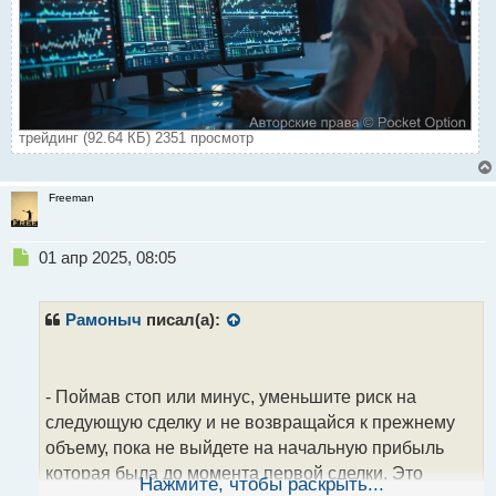
трейдинг (92.64 КБ) 2351 просмотр
Freeman
Н
01 апр 2025, 08:05
е
п
р
Рамоныч
писал(а):
о
ч
и
т
- Поймав стоп или минус, уменьшите риск на
а
следующую сделку и не возвращайся к прежнему
н
объему, пока не выйдете на начальную прибыль
н
которая была до момента первой сделки. Это
ы
Нажмите, чтобы раскрыть...
й