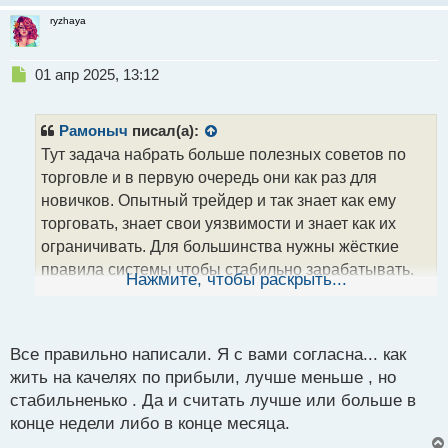
ryzhaya
Н
01 апр 2025, 13:12
е
п
р
Рамоныч
писал(а):
о
Тут задача набрать больше полезных советов по
ч
торговле и в первую очередь они как раз для
и
т
новичков. Опытный трейдер и так знает как ему
а
торговать, знает свои уязвимости и знает как их
н
ограничивать. Для большинства нужны жёсткие
н
правила системы чтобы стабильно зарабатывать.
ы
Нажмите, чтобы раскрыть...
й
Уменьшение риска нужно для того, чтобы человек
п
остывал и не поддавался тильту, а то после пары
о
минусов, начинают нервничать, пытаются выиграть
с
Все правильно написали. Я с вами согласна... как
и выйти в плюс нивелируя убытки и сами не
т
жить на качелях по прибыли, лучше меньше , но
замечают как сливают ещё больше. Если плохо с
стабильненько . Да и считать лучше или больше в
самоконтролем и есть погоня за деньгами, то
конце недели либо в конце месяца.
только жёсткие правила. Закончил день- в новом