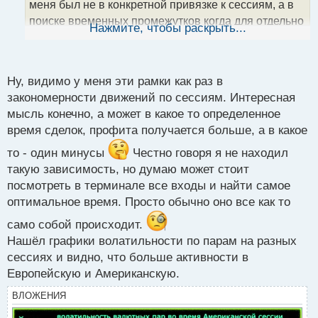
меня был не в конкретной привязке к сессиям, а в
н
поиске временных промежутков когда для отдельно
ы
Нажмите, чтобы раскрыть...
й
взятого трейдера рынок становится ясней.
п
Естественно у каждого человека эти рамки могут
о
с
отличаться
.
Ну, видимо у меня эти рамки как раз в
т
закономерности движений по сессиям. Интересная
мысль конечно, а может в какое то определенное
время сделок, профита получается больше, а в какое
то - один минусы
Честно говоря я не находил
такую зависимость, но думаю может стоит
посмотреть в терминале все входы и найти самое
оптимальное время. Просто обычно оно все как то
само собой происходит.
Нашёл графики волатильности по парам на разных
сессиях и видно, что больше активности в
Европейскую и Американскую.
ВЛОЖЕНИЯ