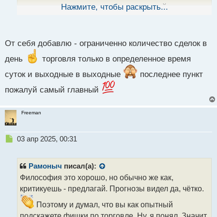
ы
выжимки из личного опыта каждого трейдера,
Нажмите, чтобы раскрыть...
й
чтобы собрать некий альманах в котором
п
приведены реальные способы без воды и всей
о
с
От себя добавлю - ограниченно количество сделок в
этой трейдерской романтики.
т
Начну с себя.
день
торговля только в определенное время
суток и выходные в выходные
последнее пункт
Правила торговли:
пожалуй самый главный
- Перед открытием позиции сфокусируйтесь только
на графиках, ничего не должно отвлекать от
Freeman
торговли.
Н
03 апр 2025, 00:31
- Не задитесь за торговлю в плохом настроением и
е
п
самочувствии.
р
Рамоныч
писал(а):
о
Философия это хорошо, но обычно же как,
ч
критикуешь - предлагай. Прогнозы видел да, чётко.
и
т
Поэтому и думал, что вы как опытный
а
подскажете фишки по торговле. Ну, я понял. Значит
н