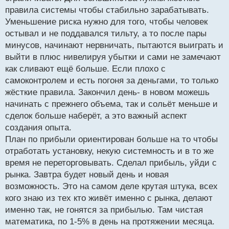
себе нюанс желания достигнуть его с возможным
правила системы чтобы стабильно зарабатывать.
притягиванием ситуации за уши. А вот лимит по
Уменьшение риска нужно для того, чтобы человек
остывал и не поддавался тильту, а то после пары
убытку однозначно необходим
.
минусов, начинают нервничать, пытаются выиграть и
выйти в плюс нивелируя убытки и сами не замечают
как сливают ещё больше. Если плохо с
самоконтролем и есть погоня за деньгами, то только
жёсткие правила. Закончил день- в новом можешь
начинать с прежнего объема, так и сольёт меньше и
сделок больше наберёт, а это важный аспект
создания опыта.
План по прибыли ориентирован больше на то чтобы
отработать установку, некую системность и в то же
время не переторговывать. Сделал прибыль, уйди с
рынка. Завтра будет новый день и новая
возможность. Это на самом деле крутая штука, всех
кого знаю из тех кто живёт именно с рынка, делают
именно так, не гонятся за прибылью. Там чистая
математика, по 1-5% в день на протяжении месяца.