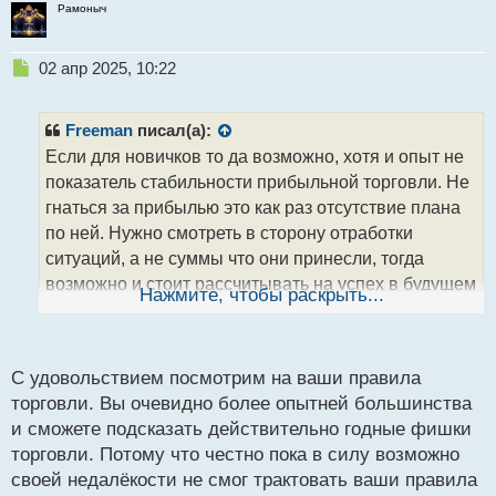
именно так, не гонятся за прибылью. Там чистая
Рамоныч
математика, по 1-5% в день на протяжении месяца.
Когда за неделю плюс 100%, а за следующую минус
Н
02 апр 2025, 10:22
50% это такая себе торговля и ни о какой
е
стабильности речи не идёт. В общем и целом без
п
р
проблем. Эти правила не претендуют на истину.
Freeman
писал(а):
о
Если для новичков то да возможно, хотя и опыт не
ч
показатель стабильности прибыльной торговли. Не
и
т
гнаться за прибылью это как раз отсутствие плана
а
по ней. Нужно смотреть в сторону отработки
н
ситуаций, а не суммы что они принесли, тогда
н
возможно и стоит рассчитывать на успех в будущем
ы
Нажмите, чтобы раскрыть...
й
. Да и про + 100% в неделю и -50% тоже не все
п
так явно, почему же там нет стабильности если это
о
с
входит в риск трейдера? Если торговый подход
С удовольствием посмотрим на ваши правила
т
рассчитан на то, что такие колебания могут быть, но
торговли. Вы очевидно более опытней большинства
по итогу выходит плюс, то разве это не профитная
и сможете подсказать действительно годные фишки
стабильная торговля?
торговли. Потому что честно пока в силу возможно
своей недалёкости не смог трактовать ваши правила