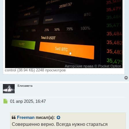
control (38.94 КБ) 2248 просмотров
Елизавета
Н
01 апр 2025, 16:47
е
п
р
Freeman
писал(а):
о
Совершенно верно. Всегда нужно стараться
ч