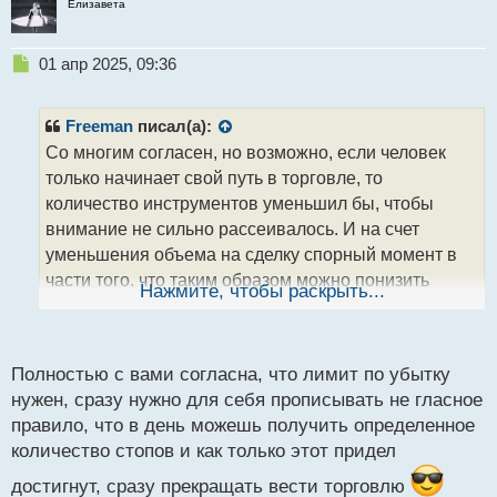
Елизавета
Н
01 апр 2025, 09:36
е
п
р
Freeman
писал(а):
о
Со многим согласен, но возможно, если человек
ч
только начинает свой путь в торговле, то
и
т
количество инструментов уменьшил бы, чтобы
а
внимание не сильно рассеивалось. И на счет
н
уменьшения объема на сделку спорный момент в
н
части того, что таким образом можно понизить
ы
Нажмите, чтобы раскрыть...
й
эффективность торговой системы, так как,
п
допустим минус ловится 1 частью, а дальнейший
о
плюс 1/2. В итоге получаем что для компенсации
с
Полностью с вами согласна, что лимит по убытку
убытка нужно будет делать больше сделок, чем при
т
нужен, сразу нужно для себя прописывать не гласное
постоянном риске. Естественно, если речь идет о
правило, что в день можешь получить определенное
периоде обучения, то данный вариант вполне
количество стопов и как только этот придел
приемлем
. План по прибыли тоже содержит в
достигнут, сразу прекращать вести торговлю
себе нюанс желания достигнуть его с возможным