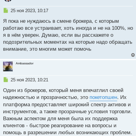
Н
25 ноя 2023, 10:17
е
Я пока не нуждаюсь в смене брокера, с которым
п
р
работаю все устраивает, хоть иногда и не на 100%, но
о
я в нём уверен. Думаю, если вы расскажете о
ч
подозрительных моментах на которые надо обращать
и
т
внимание, это многим может помочь
а
н
Ambassador
н
ы
й
Н
25 ноя 2023, 10:21
п
е
о
Один из брокеров, который меня впечатлил своей
п
с
р
надежностью и прозрачностью, это
покетопшен
. Их
т
о
платформа предоставляет широкий спектр активов и
ч
инструментов, а также прозрачные условия торговли.
и
т
Важным аспектом для меня была их поддержка
а
клиентов - быстрое реагирование на вопросы и
н
помощь в разрешении любых возникающих проблем.
н