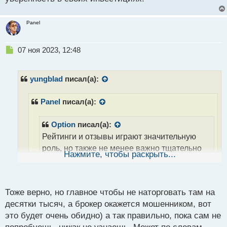
п
о
с
Panel
т
Н
07 ноя 2023, 12:48
е
п
р
yungblad
писал(а):
о
ч
Panel
писал(а):
и
т
а
Option
писал(а):
н
Рейтинги и отзывы играют значительную
н
роль, но также не менее важно тщательно
ы
Нажмите, чтобы раскрыть...
й
протестировать платформу на соответствие
п
своим потребностям и ожиданиям. Это
о
поможет убедиться, что технические
с
Тоже верно, но главное чтобы не наторговать там на
аспекты работы платформы соответствуют
т
десятки тысяч, а брокер окажется мошенником, вот
вашим требованиям перед тем, как
это будет очень обидно) а так правильно, пока сам не
переходить к реальной торговле. Важно