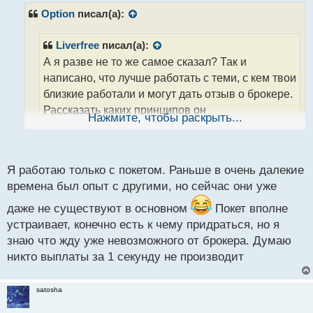
р
Option
писал(а):
о
ч
Liverfree
писал(а):
и
А я разве не то же самое сказал? Так и
т
а
написано, что лучше работать с теми, с кем твои
н
близкие работали и могут дать отзыв о брокере.
н
Рассказать каких принципов он
ы
Нажмите, чтобы раскрыть...
й
придерживается, какие подводные камни есть и
п
прочее
о
с
Я работаю только с покетом. Раньше в очень далекие
Рассказывать о принципах и подводных камнях
т
времена был опыт с другими, но сейчас они уже
брокера — отличная идея. Это помогает
сформировать более полное представление о его
даже не существуют в основном
Покет вполне
надежности и прозрачности. Личные отзывы и
устраивает, конечно есть к чему придраться, но я
рекомендации от знакомых могут действительно
знаю что жду уже невозможного от брокера. Думаю
быть ценными. Какие брокеры вас лично
никто выплаты за 1 секунду не производит
впечатлили или вызывают доверие? Был ли у вас
опыт работы с кем-то конкретным, кого вы могли бы
satosha
порекомендовать?