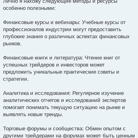
Лично я нахожу следующие методы и ресурсы
п
р
особенно полезными:
о
ч
Финансовые курсы и вебинары: Учебные курсы от
и
т
профессионалов индустрии могут предоставить
а
глубокие знания о различных аспектах финансовых
н
рынков.
н
ы
й
Финансовые книги и литература: Чтение книг от
п
успешных трейдеров и инвесторов может
о
предложить уникальные практические советы и
с
стратегии.
т
Аналитика и исследования: Регулярное изучение
аналитических отчетов и исследований экспертов
помогает понимать текущую ситуацию на рынке и
выявлять новые тренды.
Торговые форумы и сообщества: Обмен опытом с
другими трейдерами на форумах может быть ценным