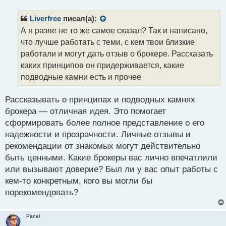
п
р
Liverfree
писал(а):
о
А я разве не то же самое сказал? Так и написано,
ч
что лучше работать с теми, с кем твои близкие
и
т
работали и могут дать отзыв о брокере. Рассказать
а
каких принципов он придерживается, какие
н
подводные камни есть и прочее
н
ы
й
Рассказывать о принципах и подводных камнях
п
брокера — отличная идея. Это помогает
о
сформировать более полное представление о его
с
надежности и прозрачности. Личные отзывы и
т
рекомендации от знакомых могут действительно
быть ценными. Какие брокеры вас лично впечатлили
или вызывают доверие? Был ли у вас опыт работы с
кем-то конкретным, кого вы могли бы
порекомендовать?
Panel