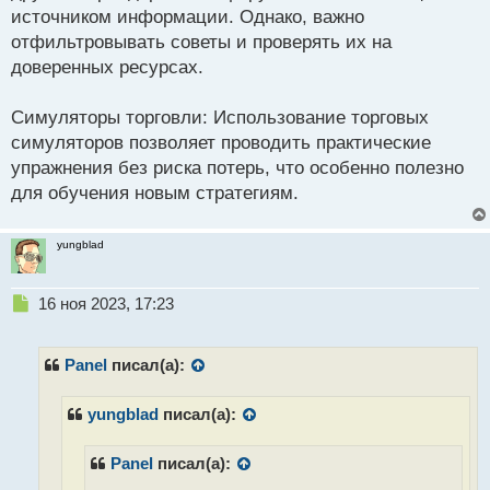
источником информации. Однако, важно
отфильтровывать советы и проверять их на
доверенных ресурсах.
Симуляторы торговли: Использование торговых
симуляторов позволяет проводить практические
упражнения без риска потерь, что особенно полезно
для обучения новым стратегиям.
yungblad
Н
16 ноя 2023, 17:23
е
п
р
Panel
писал(а):
о
ч
yungblad
писал(а):
и
т
а
Panel
писал(а):
н