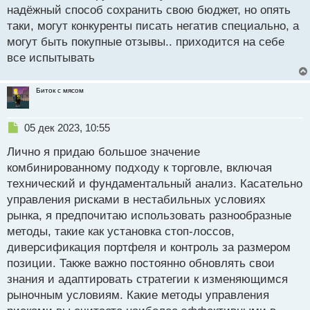
бы выделил несколько ключевых аспектов.
надёжный способ сохранить свою бюджет, но опять
таки, могут конкуренты писать негатив специально, а
Лицензия и регулирование: Убедитесь, что ваш
могут быть покупные отзывы.. приходится на себе
брокер имеет лицензию от соответствующего
все испытывать
регулятора. Это важный фактор, гарантирующий
соблюдение стандартов и правил.
Биток с мясом
Отзывы и репутация: Изучите отзывы других
Н
05 дек 2023, 10:55
трейдеров о вашем брокере. Обратите внимание
е
на репутацию компании и как она решает проблемы
Лично я придаю большое значение
п
р
комбинированному подходу к торговле, включая
с клиентами.
о
технический и фундаментальный анализ. Касательно
ч
управления рисками в нестабильных условиях
и
Прозрачность условий: Позаботьтесь о том, чтобы
т
рынка, я предпочитаю использовать разнообразные
условия торговли были прозрачными и понятными.
а
методы, такие как установка стоп-лоссов,
Не стесняйтесь задавать вопросы поддержке
н
диверсификация портфеля и контроль за размером
н
клиентов.
позиции. Также важно постоянно обновлять свои
ы
й
знания и адаптировать стратегии к изменяющимся
Спреды и комиссии: Обратите внимание на
п
рыночным условиям. Какие методы управления
о
размеры спредов и комиссий. Иногда скрытые