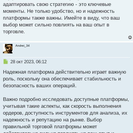
адаптировать свою стратегию - это ключевые
т
моменты. Не только удобство, но и надежность
платформы также важны. Имейте в виду, что ваш
выбор может сильно повлиять на ваш опыт в
торговле.
Andrei_34
Н
28 окт 2023, 06:12
е
Надежная платформа действительно играет важную
п
р
роль, поскольку она обеспечивает стабильность и
о
безопасность ваших операций.
ч
и
т
Важно подробно исследовать доступные платформы,
а
учитывая такие аспекты, как скорость выполнения
н
ордеров, доступность инструментов для анализа, их
н
надежность и репутацию на рынке. Выбор
ы
й
правильной торговой платформы может
п