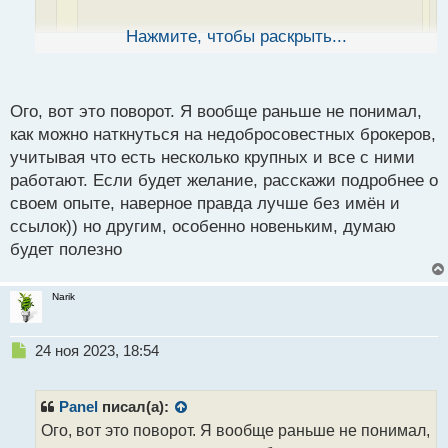
на десятки тысяч, а брокер окажется мошенником,
н
ы
вот это будет очень обидно) а так правильно, пока
Нажмите, чтобы раскрыть...
й
Да, в идеале поторговать с несколькими
сам не попробуешь, никак не узнаешь. Может по
п
брокерами, попробовать вывести средства,
словам людей все быть идеально, а тебя что то да
о
связаться с техподдержкой и самому
с
не устроит
Ого, вот это поворот. Я вообще раньше не понимал,
удостовериться в надежности и удобности
т
как можно наткнуться на недобросовестных брокеров,
брокера. Отзывы - это конечно хорошо и
учитывая что есть несколько крупных и все с ними
замечательно, но на вкус и цвет, что
работают. Если будет желание, расскажи подробнее о
устраивает одного может совершенно не
своем опыте, наверное правда лучше без имён и
устроить другого
ссылок)) но другим, особенно новеньким, думаю
будет полезно
Тоже верно, но главное чтобы не наторговать
там на десятки тысяч, а брокер окажется
мошенником, вот это будет очень обидно) а так
Narik
правильно, пока сам не попробуешь, никак не
узнаешь. Может по словам людей все быть
Н
24 ноя 2023, 18:54
е
идеально, а тебя что то да не устроит
п
р
Panel
писал(а):
У меня один раз чуть не случился подобный опыт.
о
Ого, вот это поворот. Я вообще раньше не понимал,
Хорошо что решил сам проверить, а не доверился
ч