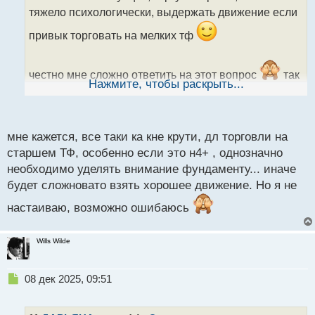
ч
тяжело психологически, выдержать движение если
и
т
привык торговать на мелких тф
а
н
н
честно мне сложно ответить на этот вопрос
так
ы
Нажмите, чтобы раскрыть...
как пробовала перейти на торговлю по большим
й
п
таймам, но выдержки протестировать норма так и
о
с
не хватило
конечно может все дело в том что
мне кажется, все таки ка кне крути, дл торговли на
т
старшем ТФ, особенно если это н4+ , однозначно
уж очень большой тайм выбрала для теста
необходимо уделять внимание фундаменту... иначе
будет сложновато взять хорошее движение. Но я не
настаиваю, возможно ошибаюсь
Wills Wilde
Н
08 дек 2025, 09:51
е
п