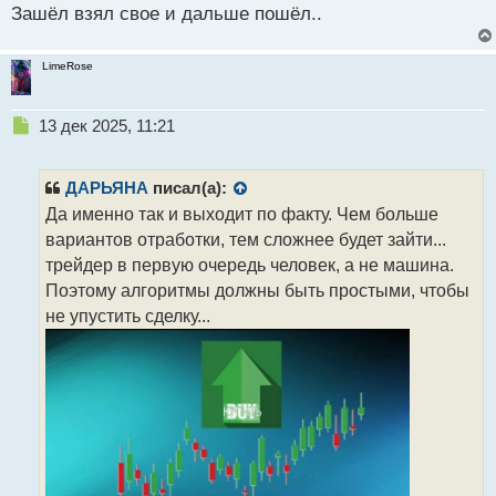
Зашёл взял свое и дальше пошёл..
о
с
т
LimeRose
Н
13 дек 2025, 11:21
е
п
р
ДАРЬЯНА
писал(а):
о
Да именно так и выходит по факту. Чем больше
ч
вариантов отработки, тем сложнее будет зайти...
и
т
трейдер в первую очередь человек, а не машина.
а
Поэтому алгоритмы должны быть простыми, чтобы
н
не упустить сделку...
н
ы
й
п
о
с
т