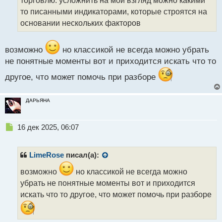
а
то писанными индикаторами, которые строятся на
н
основании нескольких факторов
н
ы
й
возможно
но классикой не всегда можно убрать
п
не понятные моменты вот и приходится искать что то
о
с
другое, что может помочь при разборе
т
ДАРЬЯНА
Н
16 дек 2025, 06:07
е
п
р
LimeRose
писал(а):
о
ч
возможно
но классикой не всегда можно
и
убрать не понятные моменты вот и приходится
т
искать что то другое, что может помочь при разборе
а
н
н