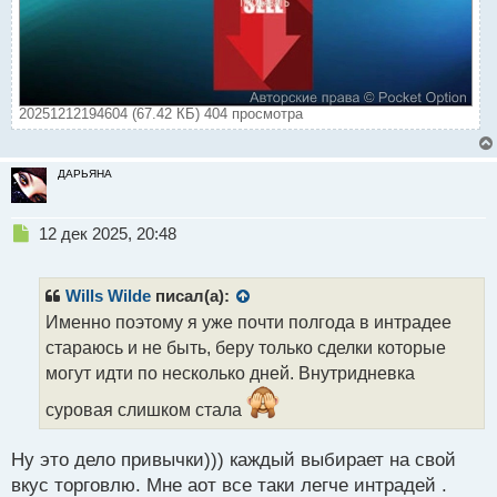
20251212194604 (67.42 КБ) 404 просмотра
ДАРЬЯНА
Н
12 дек 2025, 20:48
е
п
р
Wills Wilde
писал(а):
о
Именно поэтому я уже почти полгода в интрадее
ч
стараюсь и не быть, беру только сделки которые
и
т
могут идти по несколько дней. Внутридневка
а
суровая слишком стала
н
н
ы
Ну это дело привычки))) каждый выбирает на свой
й
вкус торговлю. Мне аот все таки легче интрадей .
п