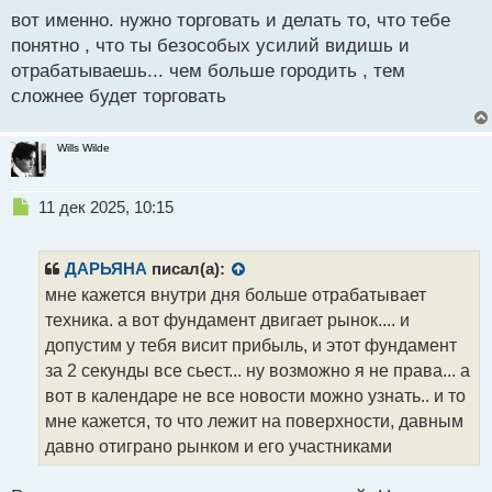
ы
вот именно. нужно торговать и делать то, что тебе
й
понятно , что ты безособых усилий видишь и
п
отрабатываешь... чем больше городить , тем
о
с
сложнее будет торговать
т
Wills Wilde
Н
11 дек 2025, 10:15
е
п
р
ДАРЬЯНА
писал(а):
о
мне кажется внутри дня больше отрабатывает
ч
техника. а вот фундамент двигает рынок.... и
и
т
допустим у тебя висит прибыль, и этот фундамент
а
за 2 секунды все сьест... ну возможно я не права... а
н
вот в календаре не все новости можно узнать.. и то
н
мне кажется, то что лежит на поверхности, давным
ы
й
давно отиграно рынком и его участниками
п
о