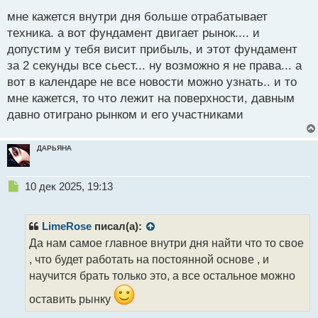
дивидендов и удержания - тогда да, стоит знать
с
мне кажется внутри дня больше отрабатывает
фундамент эмитента
т
техника. а вот фундамент двигает рынок.... и
допустим у тебя висит прибыль, и этот фундамент
за 2 секунды все сьест... ну возможно я не права... а
вот в календаре не все новости можно узнать.. и то
мне кажется, то что лежит на поверхности, давным
давно отиграно рынком и его участниками
ДАРЬЯНА
Н
10 дек 2025, 19:13
е
п
р
LimeRose
писал(а):
о
Да нам самое главное внутри дня найти что то свое
ч
, что будет работать на постоянной основе , и
и
т
научится брать только это, а все остальное можно
а
оставить рынку
н
н