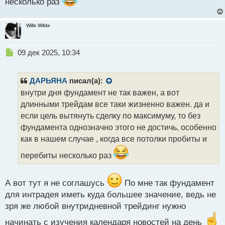
несколько раз
Wills Wilde
Н
09 дек 2025, 10:34
е
п
р
ДАРЬЯНА
писал(а):
о
внутри дня фундамент не так важен, а вот
ч
длинными трейдам все таки жизненно важен. да и
и
т
если цель вытянуть сделку по максимуму, то без
а
фундамента однозначно этого не достичь, особенно
н
как в нашем случае , когда все потолки пробиты и
н
ы
перебиты несколько раз
й
п
о
А вот тут я не соглашусь
По мне так фундамент
с
для интрадея иметь куда большее значение, ведь не
т
зря же любой внутридневной трейдинг нужно
начинать с изучения календаря новостей на день