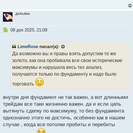
п
о
с
ДАРЬЯНА
т
Н
08 дек 2025, 21:08
е
п
р
LimeRose
писал(а):
о
Да возможно вы и правы взять допустим то же
ч
золото, как она пробивала все свои исторические
и
т
максимумы и нарушала весь тех анализ,
а
получается только по фундаменту и надо было
н
н
торговать
ы
й
внутри дня фундамент не так важен, а вот длинными
п
трейдам все таки жизненно важен. да и если цель
о
с
вытянуть сделку по максимуму, то без фундамента
т
однозначно этого не достичь, особенно как в нашем
случае , когда все потолки пробиты и перебиты