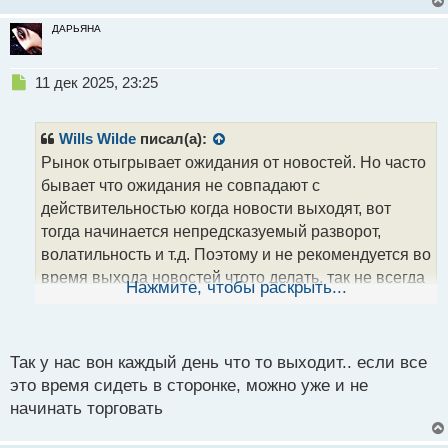
ДАРЬЯНА
Н
11 дек 2025, 23:25
е
п
р
Wills Wilde
писал(а):
о
Рынок отыгрывает ожидания от новостей. Но часто
ч
бывает что ожидания не совпадают с
и
т
действительностью когда новости выходят, вот
а
тогда начинается непредсказуемый разворот,
н
волатильность и т.д. Поэтому и не рекомендуется во
н
время выхода новостей чтото делать, так не всегда
ы
Нажмите, чтобы раскрыть...
й
ожидания оказываются правильными
п
о
с
Так у нас вон каждый день что то выходит.. если все
т
это время сидеть в сторонке, можно уже и не
начинать торговать