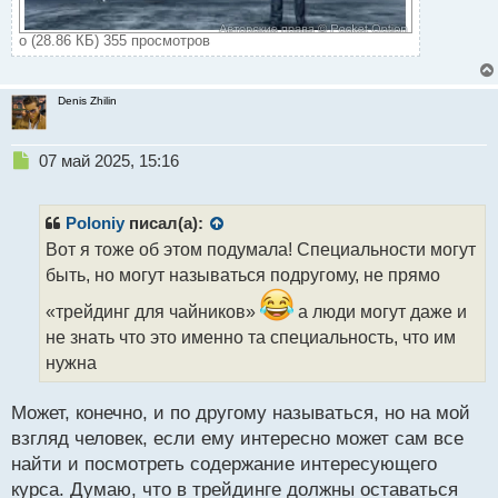
о (28.86 КБ) 355 просмотров
Denis Zhilin
Н
07 май 2025, 15:16
е
п
р
Poloniy
писал(а):
о
Вот я тоже об этом подумала! Специальности могут
ч
быть, но могут называться подругому, не прямо
и
т
«трейдинг для чайников»
а люди могут даже и
а
не знать что это именно та специальность, что им
н
н
нужна
ы
й
Может, конечно, и по другому называться, но на мой
п
взгляд человек, если ему интересно может сам все
о
с
найти и посмотреть содержание интересующего
т
курса. Думаю, что в трейдинге должны оставаться