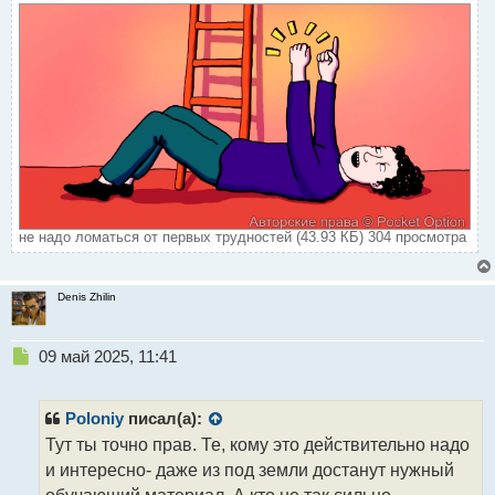
не надо ломаться от первых трудностей (43.93 КБ) 304 просмотра
Denis Zhilin
Н
09 май 2025, 11:41
е
п
р
Poloniy
писал(а):
о
Тут ты точно прав. Те, кому это действительно надо
ч
и интересно- даже из под земли достанут нужный
и
т
обучающий материал. А кто не так сильно