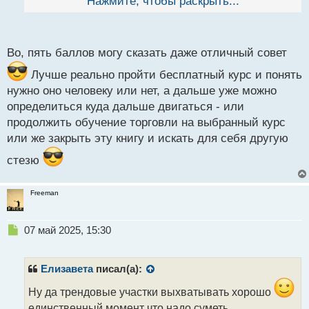
отсеивать ненужное, только так можно приблизить
Нажмите, чтобы раскрыть...
й
результат , да и он не гарантирует успеха, если не
п
о
сможешь совладать с эмоциями.
с
Во, пять баллов могу сказать даже отличный совет
т
Лучше реально пройти бесплатный курс и понять
нужно оно человеку или нет, а дальше уже можно
определиться куда дальше двигаться - или
продолжить обучение торговли на выбранный курс
или же закрыть эту книгу и искать для себя другую
стезю
Freeman
Н
07 май 2025, 15:30
е
п
р
Елизавета
писал(а):
о
ч
Ну да трендовые участки выхватывать хорошо
и
единственный момент что надо суметь