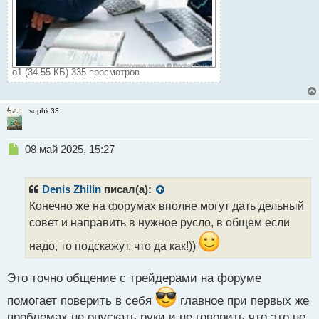
о1 (34.55 КБ) 335 просмотров
sophic33
Н
08 май 2025, 15:27
е
п
р
Denis Zhilin
писал(а):
о
Конечно же на форумах вполне могут дать дельный
ч
совет и направить в нужное русло, в общем если
и
т
надо, то подскажут, что да как!))
а
н
н
Это точно общение с трейдерами на форуме
ы
помогает поверить в себя
главное при первых же
й
п
проблемах не опускать руки и не говорить что это не