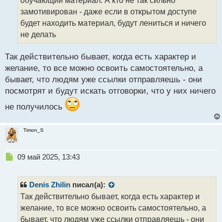
а
замотивирован - даже если в открытом доступе
н
будет находить материал, будут лениться и ничего
н
не делать
ы
й
п
Так действительно бывает, когда есть характер и
о
желание, то все можно освоить самостоятельно, а
с
бывает, что людям уже ссылки отправляешь - они
т
посмотрят и будут искать отговорки, что у них ничего
не получилось
Timon_S
Н
09 май 2025, 13:43
е
п
р
Denis Zhilin
писал(а):
о
Так действительно бывает, когда есть характер и
ч
желание, то все можно освоить самостоятельно, а
и
т
бывает, что людям уже ссылки отправляешь - они