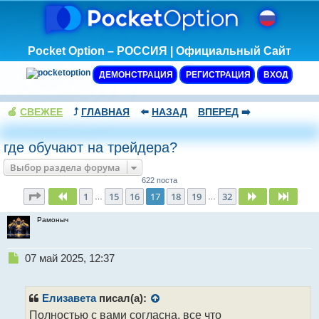
Pocket Option – РОССИЯ | Официальный Сайт
ДЕМОНСТРАЦИЯ
РЕГИСТРАЦИЯ
ВХОД
🍏
СВЕЖЕЕ
⤴️
ГЛАВНАЯ
⬅️
НАЗАД
ВПЕРЕД
➡️
где обучают на трейдера?
Выбор раздела форума
622 поста
Страница
17
из
32
1
15
16
17
18
19
32
Пред.
След.
След.
…
…
Рамоныч
Н
07 май 2025, 12:37
е
п
р
Елизавета
писал(а):
о
Полностью с вами согласна, все что