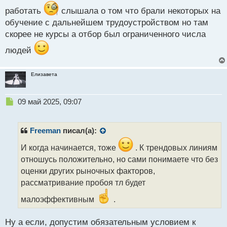
работать
слышала о том что брали некоторых на
обучение с дальнейшем трудоустройством но там
скорее не курсы а отбор был ограниченного числа
людей
Елизавета
Н
09 май 2025, 09:07
е
п
р
Freeman
писал(а):
о
ч
И когда начинается, тоже
. К трендовых линиям
и
отношусь положительно, но сами понимаете что без
т
оценки других рыночных факторов,
а
рассматривание пробоя тл будет
н
н
малоэффективным
.
ы
й
п
Ну а если, допустим обязательным условием к