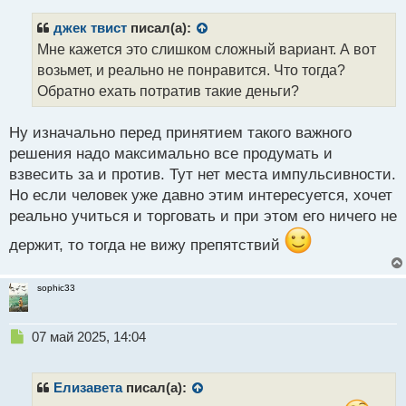
п
р
джек твист
писал(а):
о
Мне кажется это слишком сложный вариант. А вот
ч
возьмет, и реально не понравится. Что тогда?
и
т
Обратно ехать потратив такие деньги?
а
н
Ну изначально перед принятием такого важного
н
решения надо максимально все продумать и
ы
й
взвесить за и против. Тут нет места импульсивности.
п
Но если человек уже давно этим интересуется, хочет
о
реально учиться и торговать и при этом его ничего не
с
т
держит, то тогда не вижу препятствий
sophic33
Н
07 май 2025, 14:04
е
п
р
Елизавета
писал(а):
о