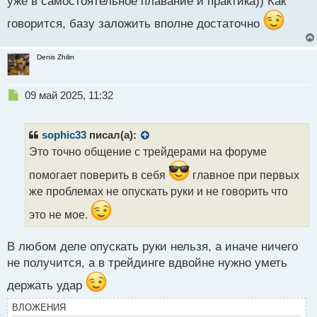
уже в самостоятельное плавание и практика)) Как
говорится, базу заложить вполне достаточно
Denis Zhilin
Н
09 май 2025, 11:32
е
п
р
sophic33
писал(а):
о
Это точно общение с трейдерами на форуме
ч
и
помогает поверить в себя
главное при первых
т
же проблемах не опускать руки и не говорить что
а
н
это не мое.
н
ы
В любом деле опускать руки нельзя, а иначе ничего
й
п
не получится, а в трейдинге вдвойне нужно уметь
о
держать удар
с
т
ВЛОЖЕНИЯ