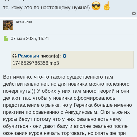
те, кому это по-настоящему нужно!)
Denis Zhilin
Н
07 май 2025, 15:21
е
п
р
Рамоныч
писал(а):
о
1746529786356.mp3
ч
и
Вот именно, что-то такого существенного там
т
а
действительно нет, но для новичка можно полезного
н
почерпнуть!)) У обоих у них там много теорий и они
н
делают так, чтобы у новичка сформировалось
ы
й
представление о рынке, но у Герчика больше именно
п
практики по сравнению с Анкудиновым. Опять же их
о
курсы берут потому что у них реально есть чему
с
обучиться - они дают базу и вполне реально после
т
окончания курса начать торговать, но опять же при