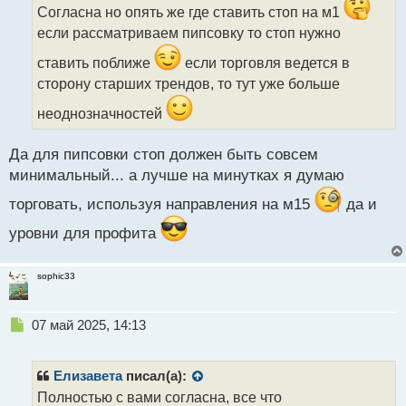
ч
Согласна но опять же где ставить стоп на м1
и
если рассматриваем пипсовку то стоп нужно
т
а
ставить поближе
если торговля ведется в
н
сторону старших трендов, то тут уже больше
н
ы
неоднозначностей
й
п
Да для пипсовки стоп должен быть совсем
о
с
минимальный... а лучше на минутках я думаю
т
торговать, используя направления на м15
да и
уровни для профита
sophic33
Н
07 май 2025, 14:13
е
п
р
Елизавета
писал(а):
о
Полностью с вами согласна, все что
ч