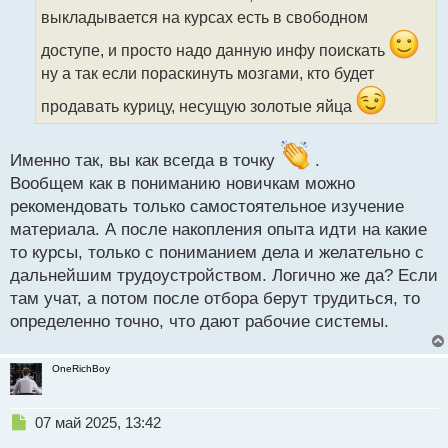
ч
выкладывается на курсах есть в свободном
и
т
доступе, и просто надо данную инфу поискать
а
ну а так если пораскинуть мозгами, кто будет
н
н
продавать курицу, несущую золотые яйца
ы
й
п
Именно так, вы как всегда в точку
.
о
Вообщем как в пониманию новичкам можно
с
т
рекомендовать только самостоятельное изучение
материала. А после накопления опыта идти на какие
то курсы, только с пониманием дела и желательно с
дальнейшим трудоустройством. Логично же да? Если
там учат, а потом после отбора берут трудиться, то
определенно точно, что дают рабочие системы.
OneRichBoy
Н
07 май 2025, 13:42
е