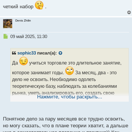
т
четкий набор
.
Denis Zhilin
Н
09 май 2025, 11:30
е
п
р
sophic33
писал(а):
о
ч
Да
учиться торговле это длительное занятие,
и
которое занимает годы.
За месяц, два - это
т
а
дело не освоить. Необходимо одолеть
н
теоретическую базу, наблюдать за колебаниями
н
рынка, уметь анализировать его, создать свою
ы
Нажмите, чтобы раскрыть...
торговую стратегию, необходимо немало усилий, а
й
п
также самой практики.
о
с
Понятное дело за пару месяцев все трудно освоить,
т
но могу сказать, что в плане теории хватит, а дальше