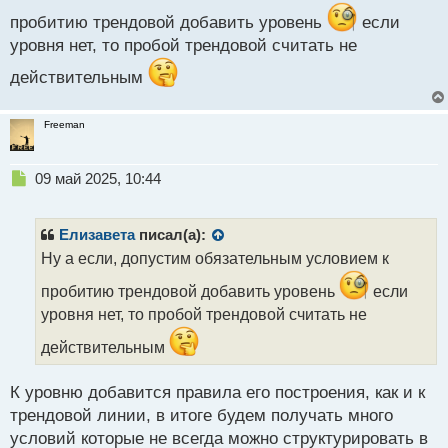
о
пробитию трендовой добавить уровень
если
с
т
уровня нет, то пробой трендовой считать не
действительным
Freeman
Н
09 май 2025, 10:44
е
п
р
Елизавета
писал(а):
о
Ну а если, допустим обязательным условием к
ч
и
пробитию трендовой добавить уровень
если
т
уровня нет, то пробой трендовой считать не
а
н
действительным
н
ы
К уровню добавится правила его построения, как и к
й
п
трендовой линии, в итоге будем получать много
о
условий которые не всегда можно структурировать в
с