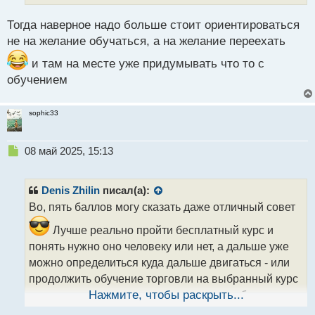
о
с
Тогда наверное надо больше стоит ориентироваться
т
не на желание обучаться, а на желание переехать
и там на месте уже придумывать что то с
обучением
sophic33
Н
08 май 2025, 15:13
е
п
р
Denis Zhilin
писал(а):
о
Во, пять баллов могу сказать даже отличный совет
ч
и
Лучше реально пройти бесплатный курс и
т
понять нужно оно человеку или нет, а дальше уже
а
можно определиться куда дальше двигаться - или
н
н
продолжить обучение торговли на выбранный курс
ы
или же закрыть эту книгу и искать для себя другую
Нажмите, чтобы раскрыть...
й
п