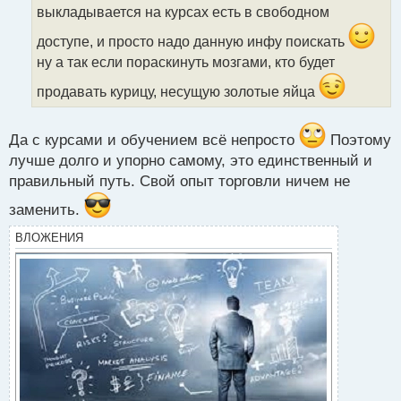
выкладывается на курсах есть в свободном
и
т
доступе, и просто надо данную инфу поискать
а
ну а так если пораскинуть мозгами, кто будет
н
н
продавать курицу, несущую золотые яйца
ы
й
п
Да с курсами и обучением всё непросто
Поэтому
о
лучше долго и упорно самому, это единственный и
с
т
правильный путь. Свой опыт торговли ничем не
заменить.
ВЛОЖЕНИЯ