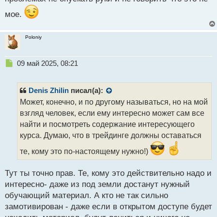
о
мое.
с
т
Poloniy
Н
09 май 2025, 08:21
е
п
р
Denis Zhilin
писал(а):
о
Может, конечно, и по другому называться, но на мой
ч
взгляд человек, если ему интересно может сам все
и
т
найти и посмотреть содержание интересующего
а
курса. Думаю, что в трейдинге должны оставаться
н
н
те, кому это по-настоящему нужно!)
ы
й
Тут ты точно прав. Те, кому это действительно надо и
п
интересно- даже из под земли достанут нужный
о
с
обучающий материал. А кто не так сильно
т
замотивирован - даже если в открытом доступе будет