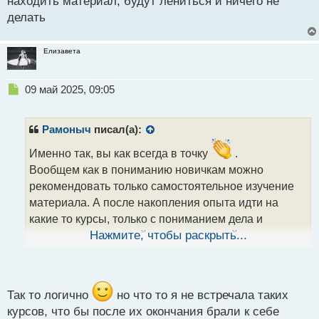
находить материал, будут лениться и ничего не
делать
Елизавета
Н
09 май 2025, 09:05
е
п
р
Рамоныч
писал(а):
о
ч
Именно так, вы как всегда в точку
.
и
Вообщем как в пониманию новичкам можно
т
рекомендовать только самостоятельное изучение
а
материала. А после накопления опыта идти на
н
н
какие то курсы, только с пониманием дела и
ы
желательно с дальнейшим трудоустройством.
Нажмите, чтобы раскрыть...
й
Логично же да? Если там учат, а потом после
п
отбора берут трудиться, то определенно точно, что
о
с
дают рабочие системы.
т
Так то логично
но что то я не встречала таких
курсов, что бы после их окончания брали к себе