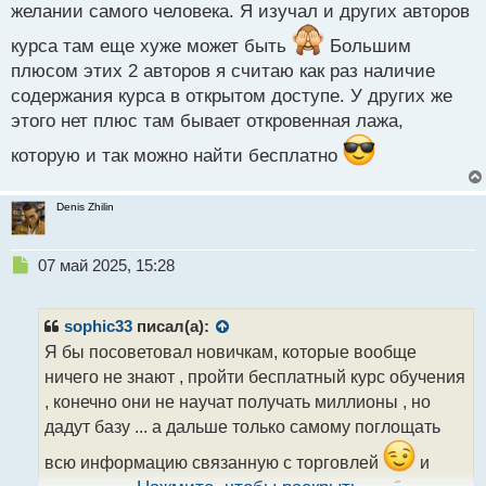
желании самого человека. Я изучал и других авторов
курса там еще хуже может быть
Большим
плюсом этих 2 авторов я считаю как раз наличие
содержания курса в открытом доступе. У других же
этого нет плюс там бывает откровенная лажа,
которую и так можно найти бесплатно
Denis Zhilin
Н
07 май 2025, 15:28
е
п
р
sophic33
писал(а):
о
Я бы посоветовал новичкам, которые вообще
ч
ничего не знают , пройти бесплатный курс обучения
и
т
, конечно они не научат получать миллионы , но
а
дадут базу ... а дальше только самому поглощать
н
н
всю информацию связанную с торговлей
и
ы