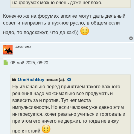
на форумах можно очень даже неплохо.
и
т
а
Конечно же на форумах вполне могут дать дельный
н
совет и направить в нужное русло, в общем если
н
ы
надо, то подскажут, что да как!))
й
п
о
джек твист
с
т
Н
08 май 2025, 08:20
е
п
р
OneRichBoy
писал(а):
о
Ну изначально перед принятием такого важного
ч
решения надо максимально все продумать и
и
т
взвесить за и против. Тут нет места
а
импульсивности. Но если человек уже давно этим
н
интересуется, хочет реально учиться и торговать и
н
при этом его ничего не держит, то тогда не вижу
ы
й
препятствий
п