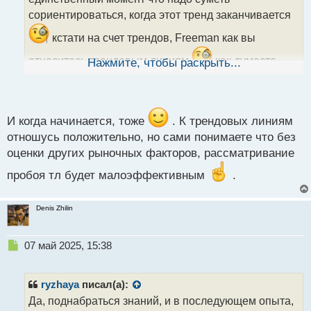
т
сориентироваться, когда этот тренд заканчивается
а
н
кстати на счет трендов, Freeman как вы
н
ы
относитесь трендовым линиям
как думаете,
Нажмите, чтобы раскрыть...
й
п
насколько им можно доверять при их пробитии
о
с
т
И когда начинается, тоже
. К трендовых линиям
отношусь положительно, но сами понимаете что без
оценки других рыночных факторов, рассматривание
пробоя тл будет малоэффективным
.
Denis Zhilin
Н
07 май 2025, 15:38
е
п
р
ryzhaya
писал(а):
о
Да, поднабраться знаний, и в последующем опыта,
ч