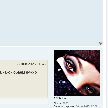
В
е
р
н
у
т
ь
22 янв 2026, 09:42
с
я
а какой объем нужно
к
н
а
ч
а
л
у
ДАРЬЯНА
Посты:
2070
Зарегистрирован:
30 окт 2025, 08:58