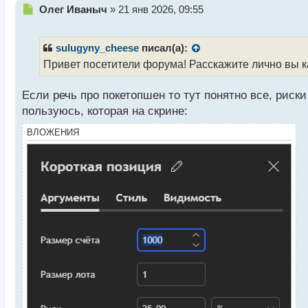
Н
Олег Иваныч
»
21 янв 2026, 09:55
е
п
р
sulugyny_cheese
писал(а):
о
Привет посетители форума! Расскажите лично вы к
ч
и
Если речь про покетопшен то тут понятно все, риски
т
а
пользуюсь, которая на скрине:
н
н
ВЛОЖЕНИЯ
ы
й
п
о
с
т