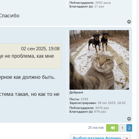
Поблагодарили:
2052 раза
Благодарил (а):
17 раз
 Спасибо
В
е
р
н
у
т
ь
02 сен 2025, 19:08
с
е не проблема, как мне
я
к
н
а
ч
рное как должно быть.
а
л
у
Добрыня
тема такая, но как то не
Посты:
2763
Зарегистрирован:
28 окт 2025, 18:02
Поблагодарили:
3476 раз
Благодарил (а):
876 раз
В
е
1
2
р
Пред.
25 постов
н
у
Выбор раздела форума