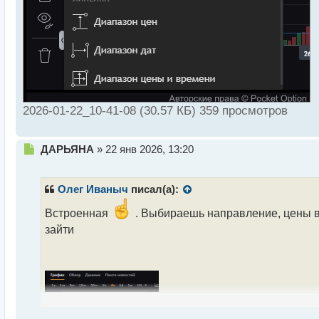
2026-01-22_10-41-08 (30.57 КБ) 359 просмотров
Н
ДАРЬЯНА
»
22 янв 2026, 13:20
е
п
р
Олег Иваныч
писал(а):
о
ч
Встроенная
. Выбираешь направление, цены вх
и
зайти
т
а
н
н
ы
й
п