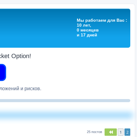
Мы работаем для Вас :
10 лет,
0 месяцев
и 17 дней
et Option!
вложений и рисков.
1
2
Пред.
25 постов