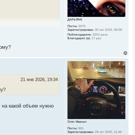
ч
а
л
у
ДАРЬЯНА
Посты:
2070
Зарегистрирован:
30 окт 2025, 08:58
Поблагодарили:
2052 раза
Благодарил (а):
17 раз
орму?
В
е
р
н
у
т
ь
21 янв 2026, 19:34
с
я
му?
к
н
а
ч
 на какой объем нужно
а
л
у
Олег Иваныч
Посты:
961
Зарегистрирован:
29 окт 2025, 11:46