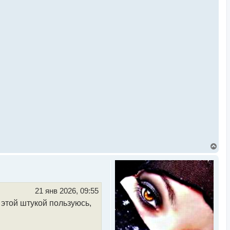
В
е
р
н
у
т
ь
21 янв 2026, 09:55
с
я этой штукой пользуюсь,
я
к
н
а