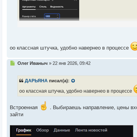
а
н
н
ы
й
п
о
с
т
оо классная штучка, удобно навернео в процессе
Н
Олег Иваныч
»
22 янв 2026, 09:42
е
п
р
ДАРЬЯНА
писал(а):
о
ч
оо классная штучка, удобно навернео в процессе
и
т
а
Встроенная
. Выбираешь направление, цены вхо
н
зайти
н
ы
й
п