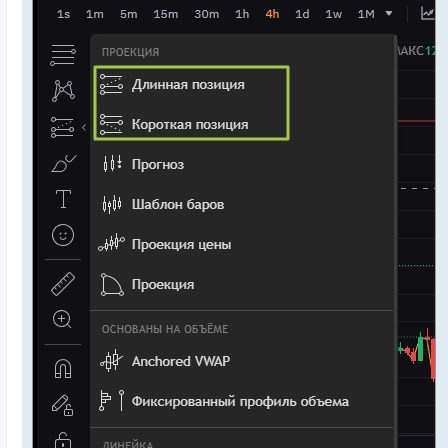
о
с
т