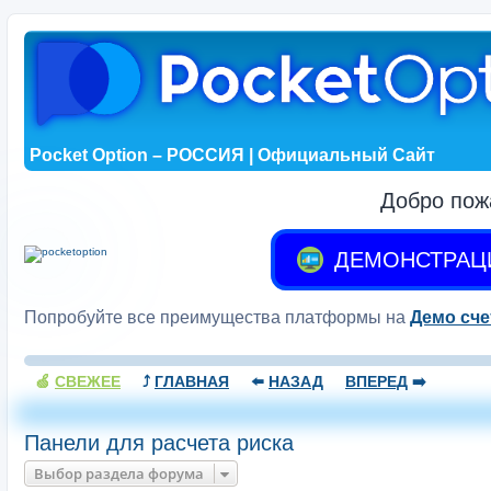
Pocket Option – РОССИЯ | Официальный Сайт
Добро пож
ДЕМОНСТРАЦ
Попробуйте все преимущества платформы на
Демо сче
🍏
СВЕЖЕЕ
⤴️
ГЛАВНАЯ
⬅️
НАЗАД
ВПЕРЕД
➡️
Панели для расчета риска
Выбор раздела форума