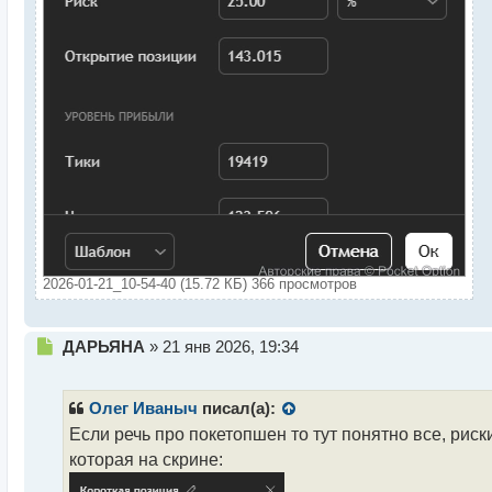
2026-01-21_10-54-40 (15.72 КБ) 366 просмотров
Н
ДАРЬЯНА
»
21 янв 2026, 19:34
е
п
р
Олег Иваныч
писал(а):
о
Если речь про покетопшен то тут понятно все, риск
ч
которая на скрине:
и
т