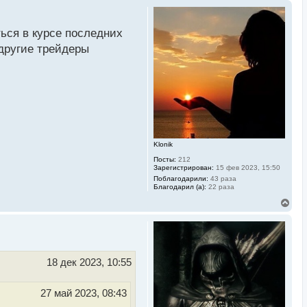
ться в курсе последних
 другие трейдеры
Klonik
Посты:
212
Зарегистрирован:
15 фев 2023, 15:50
Поблагодарили:
43 раза
Благодарил (а):
22 раза
В
е
р
н
у
т
ь
18 дек 2023, 10:55
с
я
к
27 май 2023, 08:43
н