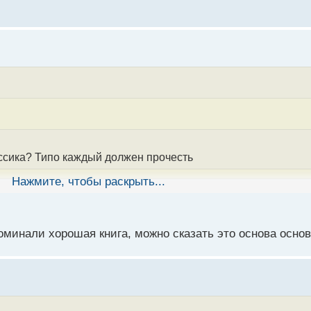
ассика? Типо каждый должен прочесть
Нажмите, чтобы раскрыть...
ассикой. Бери любую, гугли и смотри, подходит ли тема теб
оминали хорошая книга, можно сказать это основа основ
, знаю что тут много хороших книг, но хочется чтобы прям 