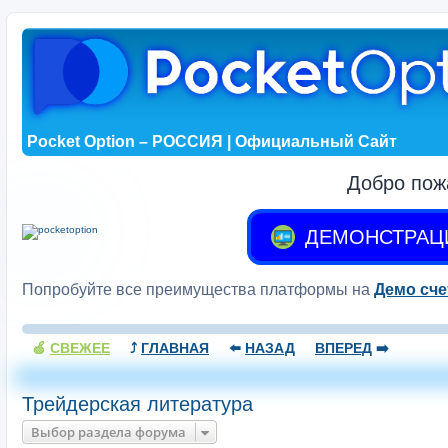
Pocket Option – РОССИЯ | Официальный Сайт
Добро пож
ДЕМОНСТРАЦ
Попробуйте все преимущества платформы на
Демо сче
🍏
СВЕЖЕЕ
⤴️
ГЛАВНАЯ
⬅️
НАЗАД
ВПЕРЕД
➡️
Трейдерская литература
Выбор раздела форума