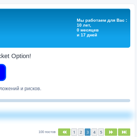
Мы работаем для Вас :
10 лет,
0 месяцев
и 17 дней
et Option!
вложений и рисков.
1
2
3
4
5
Пред.
След.
След
100 постов