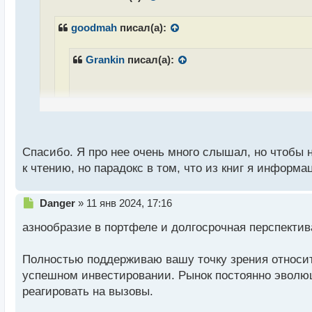
о
ч
goodmah
писал(а):
и
т
а
Grankin
писал(а):
н
н
ы
й
Тут большинство книг что написаны считаются
п
совестью
о
с
Спасибо. Я про нее очень много слышал, но чтобы 
А я просто специально написал, чтобы поконкрет
т
к чтению, но парадокс в том, что из книг я инфор
полезно
Малая энциклопедия трейдера о которой тут уже у
Н
Danger
»
11 янв 2024, 17:16
е
азнообразие в портфеле и долгосрочная перспекти
п
р
о
Полностью поддерживаю вашу точку зрения относит
ч
успешном инвестировании. Рынок постоянно эволюци
и
т
реагировать на вызовы.
а