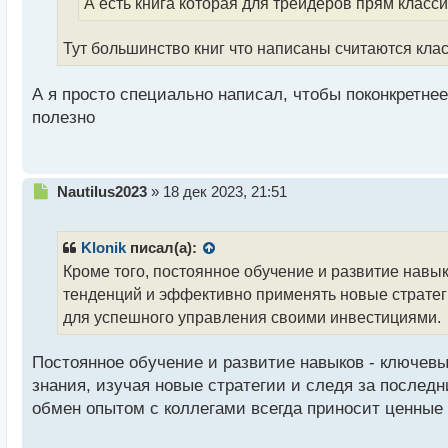
А есть книга которая для трейдеров прям класс
т
а
н
Тут большинство книг что написаны считаются класс
н
ы
А я просто специально написал, чтобы поконкретнее
й
п
полезно
о
с
т
Н
Nautilus2023
»
18 дек 2023, 21:51
е
п
р
Klonik
писал(а):
о
Кроме того, постоянное обучение и развитие навыко
ч
тенденций и эффективно применять новые стратеги
и
т
для успешного управления своими инвестициями.
а
н
Постоянное обучение и развитие навыков - ключевы
н
знания, изучая новые стратегии и следя за послед
ы
й
обмен опытом с коллегами всегда приносит ценные 
п
о