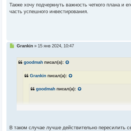
н
Также хочу подчеркнуть важность четкого плана и 
н
часть успешного инвестирования.
ы
й
п
о
с
т
Н
Grankin
»
15 янв 2024, 10:47
е
п
р
goodmah
писал(а):
о
ч
Grankin
писал(а):
и
т
а
goodmah
писал(а):
н
н
ы
й
А я просто специально написал, чтобы поконк
п
и полезно
о
с
В таком случае лучше действительно пересилить се
Малая энциклопедия трейдера о которой тут уже
т