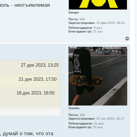
л
роль - неотъемлемая
у
Danger
Посты:
164
Зарегистрирован:
16 фев 2023, 09:21
Поблагодарили:
5 раз
Благодарил (а):
21 раз
В
е
р
н
у
т
ь
27 дек 2023, 13:25
с
я
к
21 дек 2023, 17:50
н
а
ч
18 дек 2023, 18:50
а
л
у
Grankin
 прям понятно все было
Посты:
183
Зарегистрирован:
15 сен 2023, 16:17
Поблагодарили:
31 раз
Благодарил (а):
15 раз
 думай о том, что эта
в