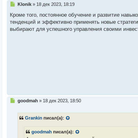
Н
Klonik
»
18 дек 2023, 18:19
е
Кроме того, постоянное обучение и развитие навыко
п
р
тенденций и эффективно применять новые стратегии
о
выбирают для успешного управления своими инвес
ч
и
т
а
н
н
ы
й
п
о
с
т
Н
goodmah
»
18 дек 2023, 18:50
е
п
р
Grankin
писал(а):
о
ч
goodmah
писал(а):
и