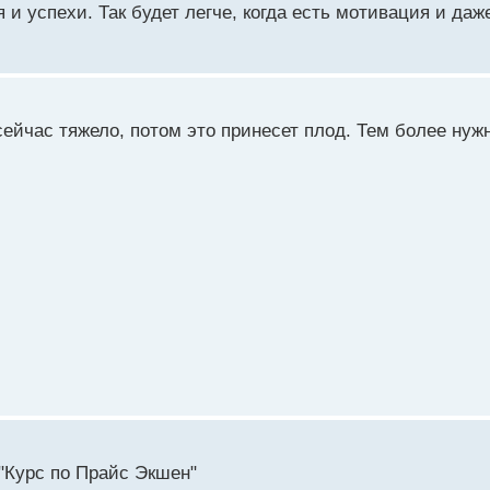
 и успехи. Так будет легче, когда есть мотивация и да
начать читать никак не доберусь. Мне вообще книги иногда 
цию усваиваю куда лучше, чем например из видео или лекци
сейчас тяжело, потом это принесет плод. Тем более нуж
 "Курс по Прайс Экшен"