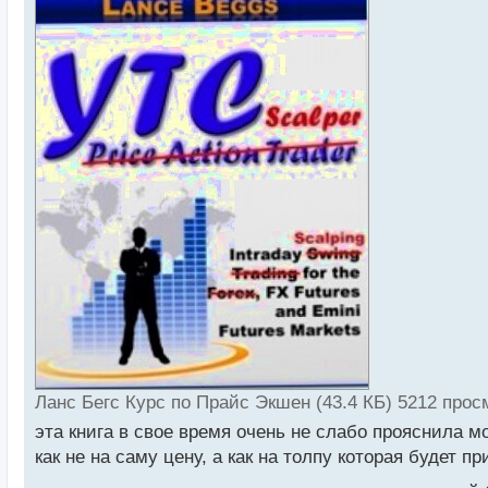
р
о
ч
и
т
а
н
н
ы
й
п
о
с
т
Ланс Бегс Курс по Прайс Экшен (43.4 КБ) 5212 прос
эта книга в свое время очень не слабо прояснила м
как не на саму цену, а как на толпу которая будет