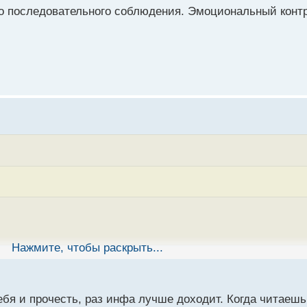
его последовательного соблюдения. Эмоциональный конт
Нажмите, чтобы раскрыть...
ретнее, знаю что тут много хороших книг, но хочется чтобы
бя и прочесть, раз инфа лучше доходит. Когда читаешь,
 упоминали хорошая книга, можно сказать это основа осно