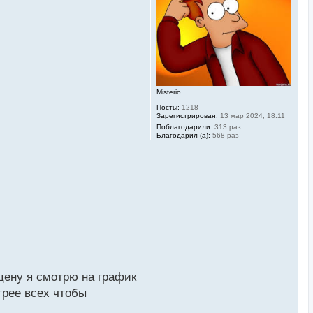
ь
с
я
к
н
а
ч
а
л
у
Misterio
Посты:
1218
Зарегистрирован:
13 мар 2024, 18:11
Поблагодарили:
313 раз
Благодарил (а):
568 раз
 цену я смотрю на график
трее всех чтобы