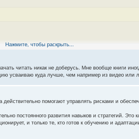
Нажмите, чтобы раскрыть...
 классикой. Бери любую, гугли и смотри, подходит ли тема т
начать читать никак не доберусь. Мне вообще книги ино
нее, знаю что тут много хороших книг, но хочется чтобы пр
мацию усваиваю куда лучше, чем например из видео или 
поминали хорошая книга, можно сказать это основа основ
ва действительно помогают управлять рисками и обеспе
ельно постоянного развития навыков и стратегий. Это 
онирует, и только те, кто готов к обучению и адаптац