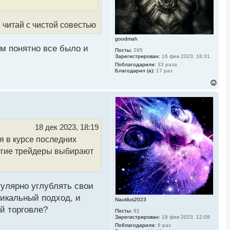
а
ч
а
л
 читай с чистой совестью
у
goodmah
ям понятно все было и
Посты:
295
Зарегистрирован:
16 фев 2023, 18:31
Поблагодарили:
33 раза
Благодарил (а):
17 раз
В
е
р
н
у
т
ь
18 дек 2023, 18:19
с
я в курсе последних
я
к
ругие трейдеры выбирают
н
а
ч
а
л
гулярно углублять свои
у
никальный подход, и
Nautilus2023
й торговле?
Посты:
81
Зарегистрирован:
18 фев 2023, 12:08
Поблагодарили:
6 раз