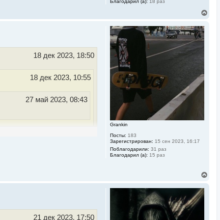
Благодарил (а):
18 раз
В
е
р
н
у
т
ь
18 дек 2023, 18:50
с
я
к
18 дек 2023, 10:55
н
а
ч
27 май 2023, 08:43
а
л
у
Grankin
е и читай с чистой
Посты:
183
Зарегистрирован:
15 сен 2023, 16:17
Поблагодарили:
31 раз
Благодарил (а):
15 раз
понятно все было и
В
е
р
н
у
т
ь
21 дек 2023, 17:50