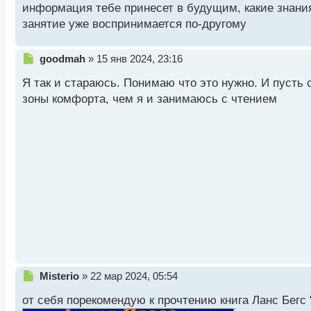
информация тебе принесет в будущим, какие знания
занятие уже воспринимается по-другому
Спасибо. Я про нее очень много слышал, но чтобы 
чтению, но парадокс в том, что из книг я информа
Н
goodmah
»
15 янв 2024, 23:16
е
Я так и стараюсь. Понимаю что это нужно. И пусть 
п
р
зоны комфорта, чем я и занимаюсь с чтением
о
ч
и
т
а
н
н
ы
й
п
о
с
т
Н
Misterio
»
22 мар 2024, 05:54
е
от себя порекомендую к прочтению книга Ланс Бегс
п