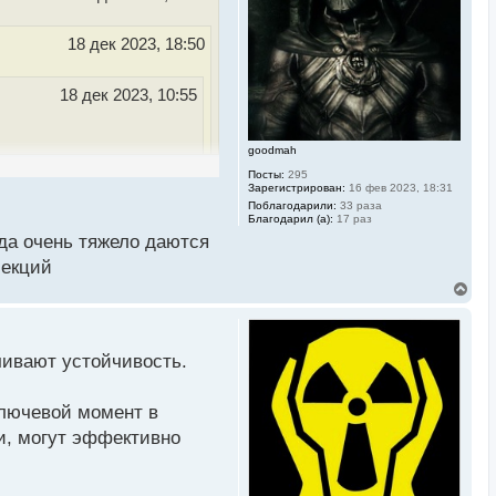
с
я
к
18 дек 2023, 18:50
н
а
ч
18 дек 2023, 10:55
а
л
у
goodmah
ебе и читай с чистой
Посты:
295
Зарегистрирован:
16 фев 2023, 18:31
Поблагодарили:
33 раза
Благодарил (а):
17 раз
гда очень тяжело даются
ям понятно все было и
лекций
В
е
р
н
у
чивают устойчивость.
т
ь
с
ключевой момент в
я
к
ии, могут эффективно
н
а
ч
а