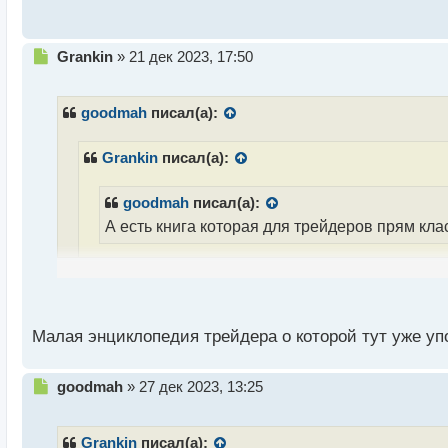
с
т
Н
Grankin
»
21 дек 2023, 17:50
е
п
р
goodmah
писал(а):
о
ч
Grankin
писал(а):
и
т
а
goodmah
писал(а):
н
А есть книга которая для трейдеров прям кл
н
ы
Тут большинство книг что написаны считаются кл
й
п
совестью
о
с
Малая энциклопедия трейдера о которой тут уже уп
А я просто специально написал, чтобы поконкретнее
т
полезно
Н
goodmah
»
27 дек 2023, 13:25
е
п
р
Grankin
писал(а):