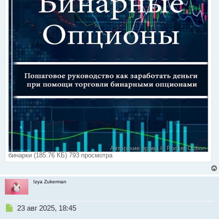
бинарки (185.76 КБ) 793 просмотра
Izya Zukerman
Н
23 авг 2025, 18:45
е