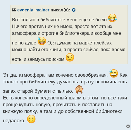
п
р
evgeniy_mainer
писал(а):
о
ч
Вот только в библиотеке меня еще не было
и
Ничего против них не имею, просто вот эта их
т
атмосфера и строгие библиотекарши вообще мне
а
н
не по душе
О, я думаю на маркетплейсах
н
можно найти его книги, я просто сейчас, пока время
ы
й
есть, и займусь поиском
п
о
с
Эт да, атмосфера там конечно своеобразная.
Как
т
только про библиотеку думаешь, сразу вспоминаешь
запах старой бумаги с пылью.
Есть конечно определенный шарм в этом, но все таки
проще купить новую, прочитать и поставить на
книжную полку, а там и до собственной библиотеки
недалеко.