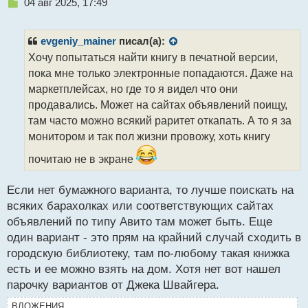
Н
04 авг 2025, 17:49
е
п
р
evgeniy_mainer
писал(а):
о
Хочу попытаться найти книгу в печатной версии,
ч
пока мне только электронные попадаются. Даже на
и
т
маркетплейсах, но где то я видел что они
а
продавались. Может на сайтах объявлений поищу,
н
там часто можно всякий раритет откапать. А то я за
н
монитором и так пол жизни провожу, хоть книгу
ы
й
почитаю не в экране
п
о
с
Если нет бумажного варианта, то лучше поискать на
т
всяких барахолках или соответствующих сайтах
объявлений по типу Авито там может быть. Еще
один вариант - это прям на крайний случай сходить в
городскую библиотеку, там по-любому такая книжка
есть и ее можно взять на дом. Хотя нет вот нашел
парочку вариантов от Джека Швайгера.
ВЛОЖЕНИЯ