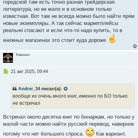
городской там есть точно разная трейдерская
литература, но ее мало и в основном только
известная. Вот там не всегда можно было найти прям
новые экземпляры. А так сейчас маркетплейсы
реально спасают и если что-то надо купить, то в
книжных магазинах это стоит куда дороже
Рамоныч
Н
21 авг 2025, 09:44
е
п
р
Andrei_34
писал(а):
о
вообще их очень много книг, именно по БО только
ч
не встречал
и
т
а
Встречал около десятка книг по бинаркам, но только у
н
малой части можно найти русский перевод, наверное
н
ы
потому что нет большого спроса.
Как вариант,
й