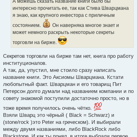
А можешь сказать название книги было бы
ч
интересно прочитать ее, так как Стива Шварцмана
и
т
я знаю, как крупного инвестора с приличным
а
состоянием.
Он наверняка многое знает и
н
н
может немного раскрыть некоторые секреты
ы
торговли на бирже.
й
п
о
Секретов торговли на бирже там нет, книга про работу
с
институционалов.
т
А так, да, упустил, мне стоило сразу написать
название книги. Это Аксиомы Шварцмана. Кстати
любопытный факт. Шварцман и его товарищ Пит
Петерсон долго думали над названием компании и по
совету знакомой поступили достаточно просто, но в
тоже время получилось очень чётко.
Взяли Шварц это чёрный ( Black = Schwarz) и
(stone/rock )это Peter на греческом). И выбирали
между двумя названиями, либо BlackRock либо
Blackstone. И как ты понял, в итоге выбрали первое