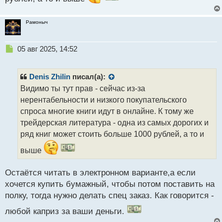
Рамоныч
Н
05 авг 2025, 14:52
е
п
р
Denis Zhilin
писал(а):
о
Видимо ты тут прав - сейчас из-за
ч
нерентабельности и низкого покупательского
и
т
спроса многие книги идут в онлайне. К тому же
а
трейдерская литература - одна из самых дорогих и
н
ряд книг может стоить больше 1000 рублей, а то и
н
ы
выше
й
п
Остаётся читать в электронном варианте,а если
о
с
хочется купить бумажный, чтобы потом поставить на
т
полку, тогда нужно делать спец заказ. Как говорится -
любой каприз за ваши деньги.