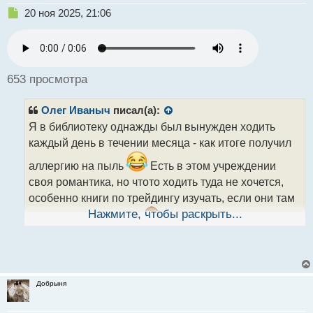
Н
20 ноя 2025, 21:06
е
п
р
о
ч
653 просмотра
и
т
Олег Иваныч
писал(а):
а
н
Я в библиотеку однажды был вынужден ходить
н
каждый день в течении месяца - как итоге получил
ы
й
аллергию на пыль
Есть в этом учреждении
п
своя романтика, но чтото ходить туда не хочется,
о
особенно книги по трейдингу изучать, если они там
с
т
Нажмите, чтобы раскрыть...
конечно есть вообще
Добрыня