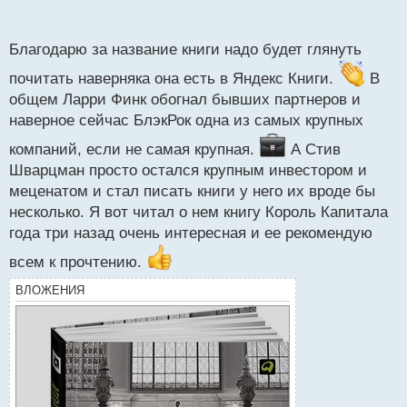
п
но в тоже время получилось очень чётко.
о
с
Взяли Шварц это чёрный ( Black = Schwarz) и
Благодарю за название книги надо будет глянуть
т
(stone/rock )это Peter на греческом). И выбирали
почитать наверняка она есть в Яндекс Книги.
В
между двумя названиями, либо BlackRock либо
общем Ларри Финк обогнал бывших партнеров и
Blackstone. И как ты понял, в итоге выбрали первое
наверное сейчас БлэкРок одна из самых крупных
название. Кстати, ты знал, что Ларри Финк который
работал в одном из направлений в Blackstone
компаний, если не самая крупная.
А Стив
после разногласий собрался уйти и после продажи
Шварцман просто остался крупным инвестором и
доли банку, ему пришлось сменить название
меценатом и стал писать книги у него их вроде бы
несколько. Я вот читал о нем книгу Король Капитала
компании. Так появился BlackRock?!
года три назад очень интересная и ее рекомендую
всем к прочтению.
ВЛОЖЕНИЯ