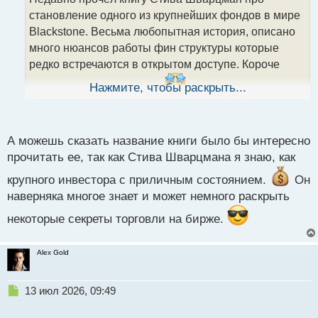
ч
становление одного из крупнейших фондов в мире
и
т
Blackstone. Весьма любопытная история, описано
а
много нюансов работы фин структуры которые
н
редко встречаются в открытом доступе. Короче
н
ы
однозначно рекомендую.
Нажмите, чтобы раскрыть...
й
А вот если брать конкретно по торговле, то
п
последние пару недель не смог найти хорошей
о
с
книги по бинаркам. Очень многие не переведены на
А можешь сказать название книги было бы интересно
т
прочитать ее, так как Стива Шварцмана я знаю, как
русский.
крупного инвестора с приличным состоянием.
Он
наверняка многое знает и может немного раскрыть
некоторые секреты торговли на бирже.
Alex Gold
Н
13 июл 2026, 09:49
е
п