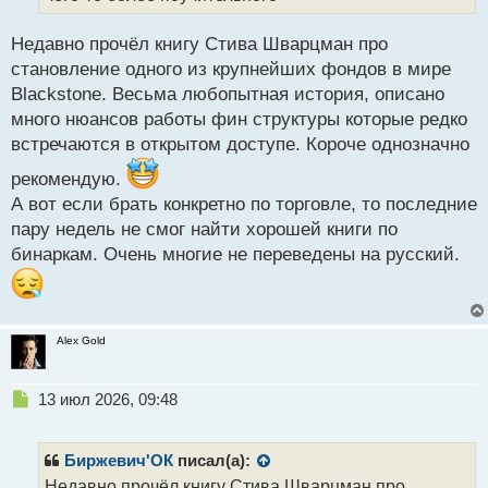
н
ы
й
Недавно прочёл книгу Стива Шварцман про
п
становление одного из крупнейших фондов в мире
о
Blackstone. Весьма любопытная история, описано
с
много нюансов работы фин структуры которые редко
т
встречаются в открытом доступе. Короче однозначно
рекомендую.
А вот если брать конкретно по торговле, то последние
пару недель не смог найти хорошей книги по
бинаркам. Очень многие не переведены на русский.
Alex Gold
Н
13 июл 2026, 09:48
е
п
р
Биржевич'ОК
писал(а):
о
Недавно прочёл книгу Стива Шварцман про