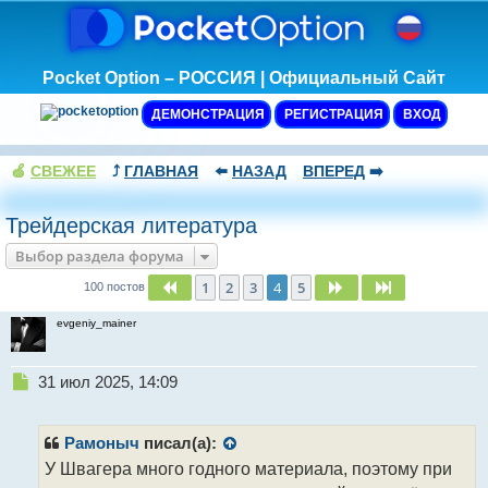
Pocket Option – РОССИЯ | Официальный Сайт
ДЕМОНСТРАЦИЯ
РЕГИСТРАЦИЯ
ВХОД
🍏
СВЕЖЕЕ
⤴️
ГЛАВНАЯ
⬅️
НАЗАД
ВПЕРЕД
➡️
Трейдерская литература
Выбор раздела форума
1
2
3
4
5
Пред.
След.
След.
100 постов
evgeniy_mainer
Н
31 июл 2025, 14:09
е
п
р
Рамоныч
писал(а):
о
У Швагера много годного материала, поэтому при
ч