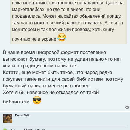
пока мне только электронные попадаются. Даже на
и
т
маркетплейсах, но где то я видел что они
а
продавались. Может на сайтах объявлений поищу,
н
там часто можно всякий раритет откапать. А то я за
н
монитором и так пол жизни провожу, хоть книгу
ы
й
почитаю не в экране
п
о
с
В наше время цифровой формат постепенно
т
вытесняют бумагу, поэтому не удивительно что нет
книги в традиционном варианте.
Кстати, ещё может быть такое, что народ редко
покупает такие книги для своей библиотеки поэтому
бумажный вариант менее рентабелен.
Хотя я бы наверное не отказался от такой
библиотеки.
Denis Zhilin