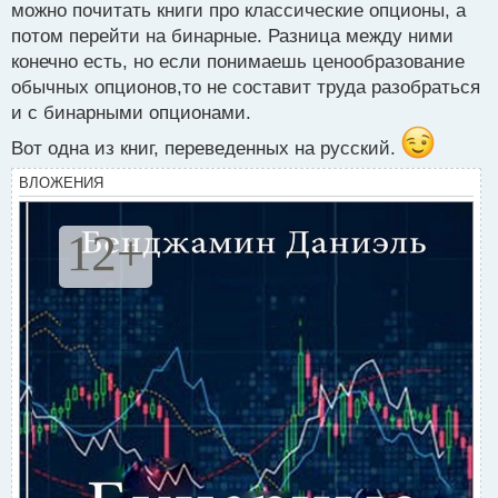
можно почитать книги про классические опционы, а
п
потом перейти на бинарные. Разница между ними
о
с
конечно есть, но если понимаешь ценообразование
т
обычных опционов,то не составит труда разобраться
и с бинарными опционами.
Вот одна из книг, переведенных на русский.
ВЛОЖЕНИЯ