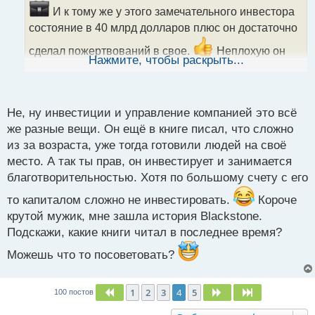
т
И к тому же у этого замечательного инвестора
а
состояние в 40 млрд долларов плюс он достаточно
н
н
сделал пожертвований в свое.
Неплохую он
ы
Нажмите, чтобы раскрыть...
капитализацию своей компаний сделал до
й
п
пандемии полтриллиона долларов это вообще
о
с
отлично.
Не, ну инвестиции и управление компанией это всё
т
же разные вещи. Он ещё в книге писал, что сложно
из за возраста, уже тогда готовили людей на своё
место. А так ты прав, он инвестирует и занимается
благотворительностью. Хотя по большому счету с его
то капиталом сложно не инвестировать.
Короче
крутой мужик, мне зашла история Blackstone.
Подскажи, какие книги читал в последнее время?
Можешь что то посоветовать?
1
2
3
4
5
Пред.
След.
След.
100 постов