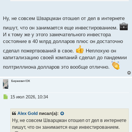
п
перед пандемией капитализация была около
о
с
$550млрд.
Ну, не совсем Шварцман отошел от дел в интернете
т
На текущий момент капитализация у BlackRock
пишут, что он занимается еще инвестированием.
около $157.78 млрд, против Blackstone (главное
И к тому же у этого замечательного инвестора
подразделение без дочек) около $148.32 млрд.
состояние в 40 млрд долларов плюс он достаточно
"Король капитала" - неплохая книга, но это взгляд
со стороны, мне не очень зашла, но возможно кому-
сделал пожертвований в свое.
Неплохую он
капитализацию своей компаний сделал до пандемии
то понравится.
полтриллиона долларов это вообще отлично.
Биржевич'ОК
Н
15 июл 2026, 10:34
е
п
р
Alex Gold
писал(а):
о
Ну, не совсем Шварцман отошел от дел в интернете
ч
пишут, что он занимается еще инвестированием.
и