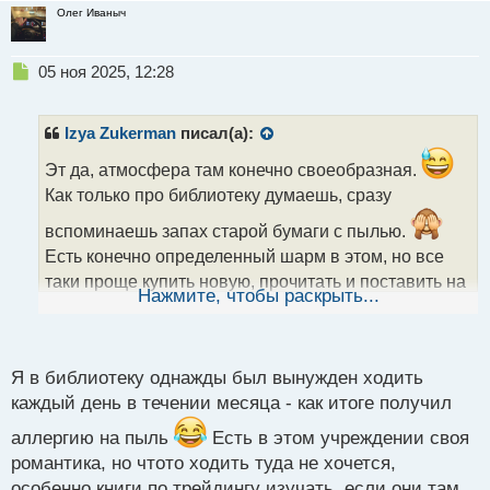
Олег Иваныч
Н
05 ноя 2025, 12:28
е
п
р
Izya Zukerman
писал(а):
о
ч
Эт да, атмосфера там конечно своеобразная.
и
Как только про библиотеку думаешь, сразу
т
а
вспоминаешь запах старой бумаги с пылью.
н
Есть конечно определенный шарм в этом, но все
н
таки проще купить новую, прочитать и поставить на
ы
Нажмите, чтобы раскрыть...
книжную полку, а там и до собственной библиотеки
й
п
недалеко.
о
с
Я в библиотеку однажды был вынужден ходить
т
каждый день в течении месяца - как итоге получил
аллергию на пыль
Есть в этом учреждении своя
романтика, но чтото ходить туда не хочется,
особенно книги по трейдингу изучать, если они там