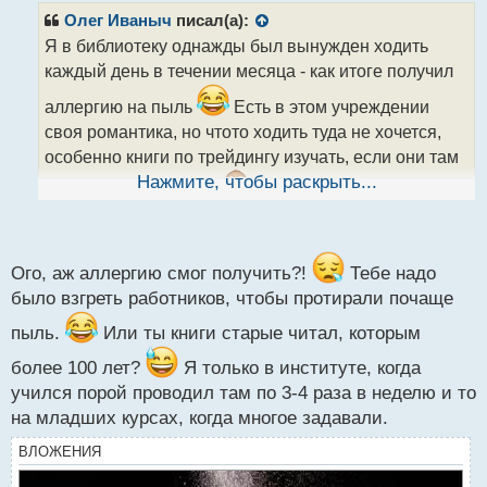
р
Олег Иваныч
писал(а):
о
Я в библиотеку однажды был вынужден ходить
ч
каждый день в течении месяца - как итоге получил
и
т
аллергию на пыль
Есть в этом учреждении
а
своя романтика, но чтото ходить туда не хочется,
н
н
особенно книги по трейдингу изучать, если они там
ы
Нажмите, чтобы раскрыть...
конечно есть вообще
й
п
о
с
т
Ого, аж аллергию смог получить?!
Тебе надо
было взгреть работников, чтобы протирали почаще
пыль.
Или ты книги старые читал, которым
более 100 лет?
Я только в институте, когда
учился порой проводил там по 3-4 раза в неделю и то
на младших курсах, когда многое задавали.
ВЛОЖЕНИЯ