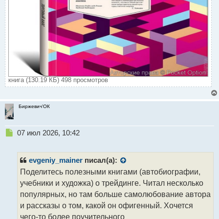
книга (130.19 КБ) 498 просмотров
Биржевич'ОК
Н
07 июл 2026, 10:42
е
п
р
evgeniy_mainer
писал(а):
о
Поделитесь полезными книгами (автобиографии,
ч
учебники и художка) о трейдинге. Читал несколько
и
т
популярных, но там больше самолюбование автора
а
и рассказы о том, какой он офигенный. Хочется
н
чего-то более поучительного