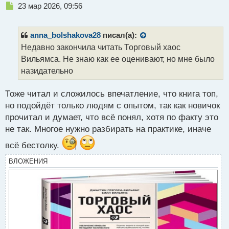
Н
23 мар 2026, 09:56
е
п
р
anna_bolshakova28
писал(а):
о
Недавно закончила читать Торговый хаос
ч
Вильямса. Не знаю как ее оценивают, но мне было
и
т
назидательно
а
н
Тоже читал и сложилось впечатление, что книга топ,
н
но подойдёт только людям с опытом, так как новичок
ы
й
прочитал и думает, что всё понял, хотя по факту это
п
не так. Многое нужно разбирать на практике, иначе
о
с
всё бестолку.
т
ВЛОЖЕНИЯ