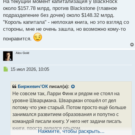
На текущий момент капитализация у BlackRock
около $157.78 млрд, против Blackstone (главное
подразделение без дочек) около $148.32 млрд.
"Король капитала" - неплохая книга, но это взгляд со
стороны, мне не очень зашла, но возможно кому-то
понравится.
Alex Gold
Н
15 июл 2026, 10:05
е
п
р
Биржевич'ОК
писал(а):
о
Не совсем так, Ларри Финк и рядом не стоял на
ч
уровне Шварцмана. Шварцман отошёл от дел
и
т
потому что уже старый. Потом просто ещё больше
а
занимался развитием образования и попутно с
н
командой писали книгу. У него нет задачи писать
н
книги, просто делился опытом.
ы
Нажмите, чтобы раскрыть...
й
Если брать все подразделения Blackstone у них