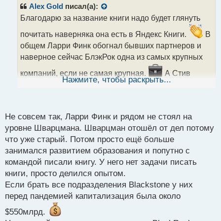
р
Alex Gold
писал(а):
о
Благодарю за название книги надо будет глянуть
ч
и
почитать наверняка она есть в Яндекс Книги.
В
т
общем Ларри Финк обогнал бывших партнеров и
а
наверное сейчас БлэкРок одна из самых крупных
н
н
компаний, если не самая крупная.
А Стив
ы
Нажмите, чтобы раскрыть...
Шварцман просто остался крупным инвестором и
й
п
меценатом и стал писать книги у него их вроде бы
о
несколько. Я вот читал о нем книгу Король Капитала
с
Не совсем так, Ларри Финк и рядом не стоял на
года три назад очень интересная и ее рекомендую
т
уровне Шварцмана. Шварцман отошёл от дел потому
всем к прочтению.
что уже старый. Потом просто ещё больше
занимался развитием образования и попутно с
командой писали книгу. У него нет задачи писать
книги, просто делился опытом.
Если брать все подразделения Blackstone у них
перед пандемией капитализация была около
$550млрд.