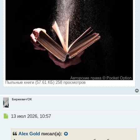
Пыльные книги (57.61 КБ) 258 просмотров
Биржевич'ОК
Н
13 июл 2026, 10:57
е
п
р
Alex Gold
писал(а):
о