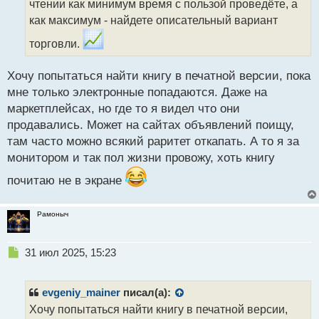
чтении как минимум время с пользой проведёте, а
и
т
как максимум - найдете описательный вариант
а
торговли.
н
н
ы
Хочу попытаться найти книгу в печатной версии, пока
й
мне только электронные попадаются. Даже на
п
маркетплейсах, но где то я видел что они
о
с
продавались. Может на сайтах объявлений поищу,
т
там часто можно всякий раритет откапать. А то я за
монитором и так пол жизни провожу, хоть книгу
почитаю не в экране
Рамоныч
Н
31 июл 2025, 15:23
е
п
р
evgeniy_mainer
писал(а):
о
Хочу попытаться найти книгу в печатной версии,
ч