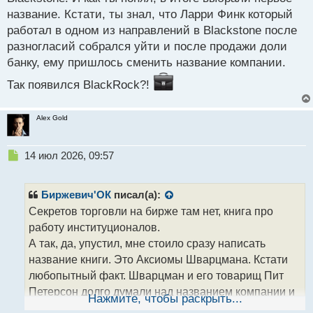
название. Кстати, ты знал, что Ларри Финк который
работал в одном из направлений в Blackstone после
разногласий собрался уйти и после продажи доли
банку, ему пришлось сменить название компании.
Так появился BlackRock?!
Alex Gold
Н
14 июл 2026, 09:57
е
п
р
Биржевич'ОК
писал(а):
о
Секретов торговли на бирже там нет, книга про
ч
работу институционалов.
и
т
А так, да, упустил, мне стоило сразу написать
а
название книги. Это Аксиомы Шварцмана. Кстати
н
любопытный факт. Шварцман и его товарищ Пит
н
Петерсон долго думали над названием компании и
ы
Нажмите, чтобы раскрыть...
й
по совету знакомой поступили достаточно просто,