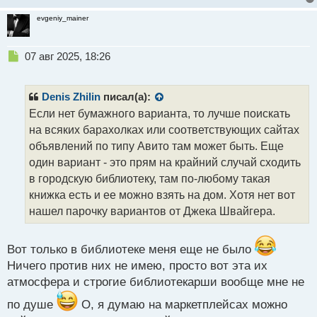
evgeniy_mainer
Н
07 авг 2025, 18:26
е
п
р
Denis Zhilin
писал(а):
о
Если нет бумажного варианта, то лучше поискать
ч
на всяких барахолках или соответствующих сайтах
и
т
объявлений по типу Авито там может быть. Еще
а
один вариант - это прям на крайний случай сходить
н
в городскую библиотеку, там по-любому такая
н
книжка есть и ее можно взять на дом. Хотя нет вот
ы
й
нашел парочку вариантов от Джека Швайгера.
п
о
с
Вот только в библиотеке меня еще не было
т
Ничего против них не имею, просто вот эта их
атмосфера и строгие библиотекарши вообще мне не
по душе
О, я думаю на маркетплейсах можно