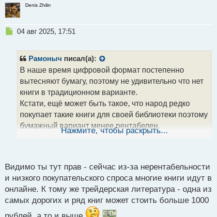
Denis Zhilin
Н
04 авг 2025, 17:51
е
п
р
Рамоныч
писал(а):
о
В наше время цифровой формат постепенно
ч
вытесняют бумагу, поэтому не удивительно что нет
и
т
книги в традиционном варианте.
а
Кстати, ещё может быть такое, что народ редко
н
покупает такие книги для своей библиотеки поэтому
н
бумажный вариант менее рентабелен.
ы
Нажмите, чтобы раскрыть...
й
Хотя я бы наверное не отказался от такой
п
библиотеки.
о
с
Видимо ты тут прав - сейчас из-за нерентабельности
т
и низкого покупательского спроса многие книги идут в
онлайне. К тому же трейдерская литература - одна из
самых дорогих и ряд книг может стоить больше 1000
рублей, а то и выше