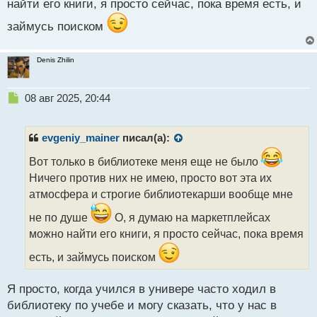
найти его книги, я просто сейчас, пока время есть, и
займусь поиском
Denis Zhilin
Н
08 авг 2025, 20:44
е
п
р
evgeniy_mainer
писал(а):
о
ч
Вот только в библиотеке меня еще не было
и
Ничего против них не имею, просто вот эта их
т
атмосфера и строгие библиотекарши вообще мне
а
н
не по душе
О, я думаю на маркетплейсах
н
можно найти его книги, я просто сейчас, пока время
ы
й
есть, и займусь поиском
п
о
с
Я просто, когда учился в универе часто ходил в
т
библиотеку по учебе и могу сказать, что у нас в