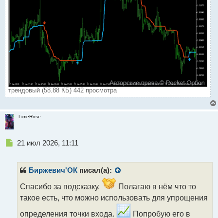
трендовый (58.88 КБ) 442 просмотра
LimeRose
Н
21 июл 2026, 11:11
е
п
р
Биржевич'ОК
писал(а):
о
ч
Спасибо за подсказку.
Полагаю в нём что то
и
такое есть, что можно использовать для упрощения
т
а
определения точки входа.
Попробую его в