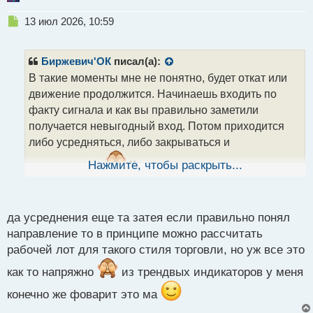
Н
13 июл 2026, 10:59
е
п
р
Биржевич'ОК
писал(а):
о
В такие моменты мне не понятно, будет откат или
ч
движение продолжится. Начинаешь входить по
и
т
факту сигнала и как вы правильно заметили
а
получается невыгодный вход. Потом приходится
н
либо усредняться, либо закрываться и
н
ы
перезаходить.
Нажмите, чтобы раскрыть...
Короче чего там точно не
й
хватает.
п
А так вообще какой трейдовый индикатор вам
о
с
да усреднения еще та затея если правильно понял
больше нравится ?
т
направление то в принципе можно рассчитать
рабочей лот для такого стиля торговли, но уж все это
как то напряжно
из трендвых индикаторов у меня
конечно же фоварит это ма