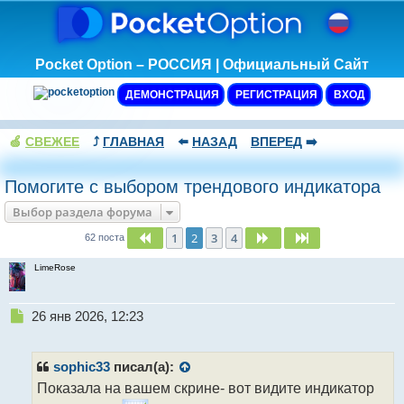
Pocket Option – РОССИЯ | Официальный Сайт
ДЕМОНСТРАЦИЯ
РЕГИСТРАЦИЯ
ВХОД
🍏
СВЕЖЕЕ
⤴️
ГЛАВНАЯ
⬅️
НАЗАД
ВПЕРЕД
➡️
Помогите с выбором трендового индикатора
Выбор раздела форума
1
2
3
4
Пред.
След.
След.
62 поста
LimeRose
Н
26 янв 2026, 12:23
е
п
р
sophic33
писал(а):
о
Показала на вашем скрине- вот видите индикатор
ч