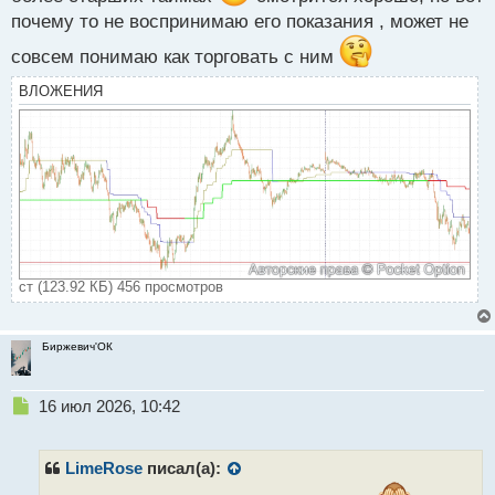
почему то не воспринимаю его показания , может не
совсем понимаю как торговать с ним
ВЛОЖЕНИЯ
ст (123.92 КБ) 456 просмотров
Биржевич'ОК
Н
16 июл 2026, 10:42
е
п
р
LimeRose
писал(а):
о