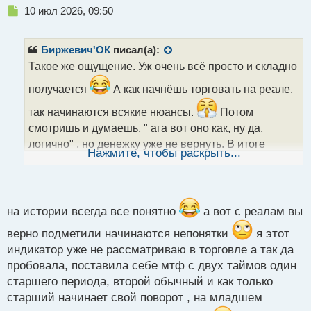
Н
10 июл 2026, 09:50
е
п
р
Биржевич'ОК
писал(а):
о
Такое же ощущение. Уж очень всё просто и складно
ч
и
получается
А как начнёшь торговать на реале,
т
а
так начинаются всякие нюансы.
Потом
н
смотришь и думаешь, " ага вот оно как, ну да,
н
логично" , но денежку уже не вернуть. В итоге
ы
Нажмите, чтобы раскрыть...
пробовали тот индикатор, что можете подсказать?
й
п
о
с
т
на истории всегда все понятно
а вот с реалам вы
верно подметили начинаются непонятки
я этот
индикатор уже не рассматриваю в торговле а так да
пробовала, поставила себе мтф с двух таймов один
старшего периода, второй обычный и как только
старший начинает свой поворот , на младшем