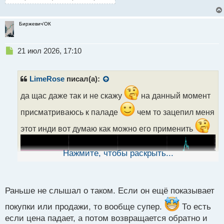
Биржевич'ОК
Н
21 июл 2026, 17:10
е
п
р
LimeRose
писал(а):
о
ч
да щас даже так и не скажу
на данный момент
и
присматриваюсь к паладе
чем то зацепил меня
т
а
этот инди вот думаю как можно его применить
н
н
ы
Нажмите, чтобы раскрыть...
й
п
о
с
Раньше не слышал о таком. Если он ещё показывает
т
покупки или продажи, то вообще супер.
То есть
если цена падает, а потом возвращается обратно и