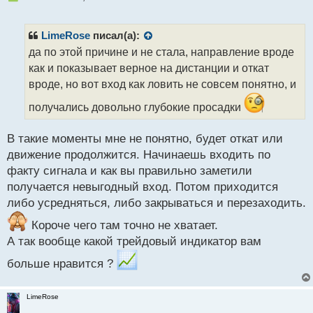
е
п
р
LimeRose
писал(а):
о
да по этой причине и не стала, направление вроде
ч
как и показывает верное на дистанции и откат
и
т
вроде, но вот вход как ловить не совсем понятно, и
а
получались довольно глубокие просадки
н
н
ы
В такие моменты мне не понятно, будет откат или
й
движение продолжится. Начинаешь входить по
п
факту сигнала и как вы правильно заметили
о
с
получается невыгодный вход. Потом приходится
т
либо усредняться, либо закрываться и перезаходить.
Короче чего там точно не хватает.
А так вообще какой трейдовый индикатор вам
больше нравится ?
LimeRose