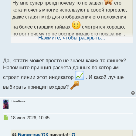
ч
Ну мне супер тренд почему то не зашел
его
и
кстати очень многие используют в своей торговле,
т
даже ставят мтф для отображения его положения
а
н
на более старших таймах
смотрится хорошо,
н
но вот почему то не воспринимаю его показания ,
ы
Нажмите, чтобы раскрыть...
й
может не совсем понимаю как торговать с ним
п
о
с
Да, кстати может просто не знаем каких то фишек?
т
Напомните принцип расчета данных по которым
строит линии этот индикатор
. И какой лучше
выбирать принцип входов?
LimeRose
Н
18 июл 2026, 10:45
е
п
р
Биржевич'ОК
писал(а):