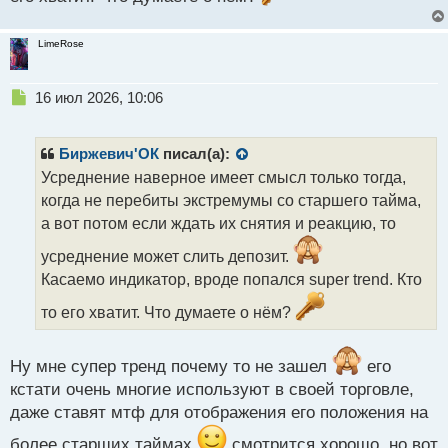
LimeRose
Н
16 июл 2026, 10:06
е
п
р
Биржевич'ОК
писал(а):
о
Усреднение наверное имеет смысл только тогда,
ч
когда не перебиты экстремумы со старшего тайма,
и
т
а вот потом если ждать их снятия и реакцию, то
а
усреднение может слить депозит.
н
н
Касаемо индикатор, вроде попался super trend. Кто
ы
то его хватит. Что думаете о нём?
й
п
о
Ну мне супер тренд почему то не зашел
его
с
т
кстати очень многие используют в своей торговле,
даже ставят мтф для отображения его положения на
более старших таймах
смотрится хорошо, но вот