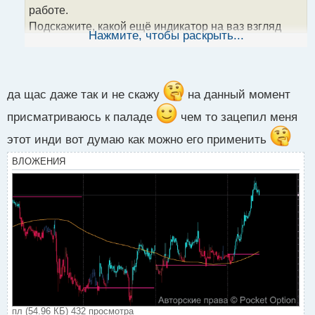
н
работе.
н
Подскажите, какой ещё индикатор на ваз взгляд
ы
Нажмите, чтобы раскрыть...
также хорошо показывает тренд?
й
п
о
с
т
да щас даже так и не скажу
на данный момент
присматриваюсь к паладе
чем то зацепил меня
этот инди вот думаю как можно его применить
ВЛОЖЕНИЯ
пл (54.96 КБ) 432 просмотра