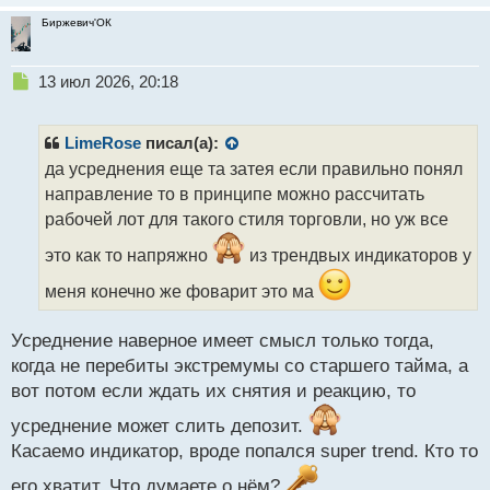
Биржевич'ОК
Н
13 июл 2026, 20:18
е
п
р
LimeRose
писал(а):
о
да усреднения еще та затея если правильно понял
ч
направление то в принципе можно рассчитать
и
т
рабочей лот для такого стиля торговли, но уж все
а
это как то напряжно
из трендвых индикаторов у
н
н
меня конечно же фоварит это ма
ы
й
п
Усреднение наверное имеет смысл только тогда,
о
когда не перебиты экстремумы со старшего тайма, а
с
вот потом если ждать их снятия и реакцию, то
т
усреднение может слить депозит.
Касаемо индикатор, вроде попался super trend. Кто то
его хватит. Что думаете о нём?