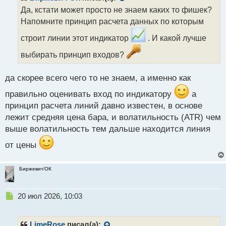
о
Да, кстати может просто не знаем каких то фишек?
ч
Напомните принцип расчета данных по которым
и
т
строит линии этот индикатор
. И какой лучше
а
н
выбирать принцип входов?
н
ы
да скорее всего чего то не знаем, а именно как
й
п
правильно оценивать вход по индикатору
а
о
принцип расчета линий давно известен, в основе
с
т
лежит средняя цена бара, и волатильность (ATR) чем
выше волатильность тем дальше находится линия
от цены
Биржевич'ОК
Н
20 июл 2026, 10:03
е
п
р
LimeRose
писал(а):