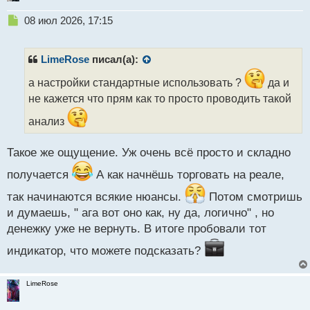
Н
08 июл 2026, 17:15
е
п
р
LimeRose
писал(а):
о
ч
а настройки стандартные использовать ?
да и
и
не кажется что прям как то просто проводить такой
т
а
анализ
н
н
Такое же ощущение. Уж очень всё просто и складно
ы
й
получается
А как начнёшь торговать на реале,
п
о
так начинаются всякие нюансы.
Потом смотришь
с
и думаешь, " ага вот оно как, ну да, логично" , но
т
денежку уже не вернуть. В итоге пробовали тот
индикатор, что можете подсказать?
LimeRose