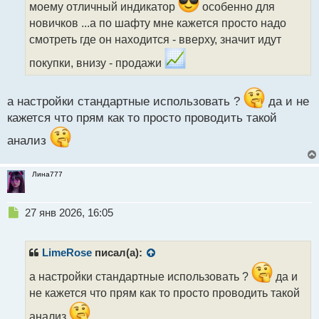
моему отличный индикатор
особенно для
т
а
новичков ...а по шафту мне кажется просто надо
н
смотреть где он находится - вверху, значит идут
н
ы
покупки, внизу - продажи
й
п
о
а настройки стандартные использовать ?
да и не
с
кажется что прям как то просто проводить такой
т
анализ
Лина777
Н
27 янв 2026, 16:05
е
п
р
LimeRose
писал(а):
о
ч
а настройки стандартные использовать ?
да и
и
не кажется что прям как то просто проводить такой
т
а
анализ