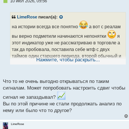
Н
10 июл 2026, 09:56
е
п
р
LimeRose
писал(а):
о
ч
на истории всегда все понятно
а вот с реалам
и
вы верно подметили начинаются непонятки
я
т
а
этот индикатор уже не рассматриваю в торговле а
н
так да пробовала, поставила себе мтф с двух
н
таймов один старшего периода, второй обычный и
ы
Нажмите, чтобы раскрыть...
как только старший начинает свой поворот , на
й
п
младшем смотрела откаты в сторону старшего
о
с
Что то не очень выгодно открываться по таким
т
сигналам. Может попробовать настроить сдвиг чтобы
сигнал не запаздывал?
Вы по этой причине не стали продолжать анализ по
нему или было что то другое?
LimeRose