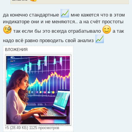
н
н
ы
да конечно стандартные
мне кажется что в этом
й
индикаторе они и не меняются.. а на счёт простоты
п
о
так если бы это всегда отрабатывало
а так
с
надо всё равно проводить свой анализ
т
ВЛОЖЕНИЯ
т5 (28.49 КБ) 1125 просмотров