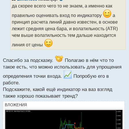
о
да скорее всего чего то не знаем, а именно как
ч
и
правильно оценивать вход по индикатору
а
т
принцип расчета линий давно известен, в основе
а
лежит средняя цена бара, и волатильность (ATR)
н
н
чем выше волатильность тем дальше находится
ы
линия от цены
й
п
о
Спасибо за подсказку.
Полагаю в нём что то
с
т
такое есть, что можно использовать для упрощения
определения точки входа.
Попробую его в
работе.
Подскажите, какой ещё индикатор на ваз взгляд
также хорошо показывает тренд?
ВЛОЖЕНИЯ