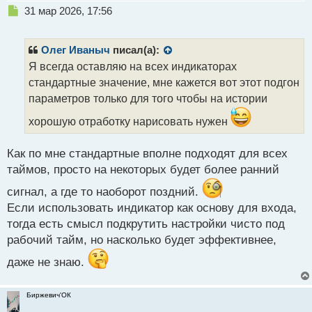
Н
31 мар 2026, 17:56
е
п
р
Олег Иваныч
писал(а):
о
Я всегда оставляю на всех индикаторах
ч
стандартные значение, мне кажется вот этот подгон
и
т
параметров только для того чтобы на истории
а
хорошую отработку нарисовать нужен
н
н
ы
Как по мне стандартные вполне подходят для всех
й
таймов, просто на некоторых будет более ранний
п
о
сигнал, а где то наоборот поздний.
с
Если использовать индикатор как основу для входа,
т
тогда есть смысл подкрутить настройки чисто под
рабочий тайм, но насколько будет эффективнее,
даже не знаю.
Биржевич'ОК