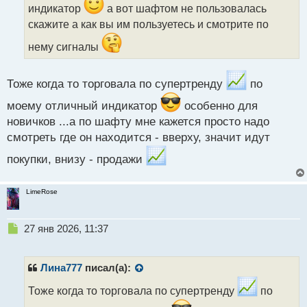
и
индикатор
а вот шафтом не пользовалась
т
скажите а как вы им пользуетесь и смотрите по
а
н
нему сигналы
н
ы
й
Тоже когда то торговала по супертренду
по
п
о
моему отличный индикатор
особенно для
с
новичков ...а по шафту мне кажется просто надо
т
смотреть где он находится - вверху, значит идут
покупки, внизу - продажи
LimeRose
Н
27 янв 2026, 11:37
е
п
р
Лина777
писал(а):
о
ч
Тоже когда то торговала по супертренду
по
и