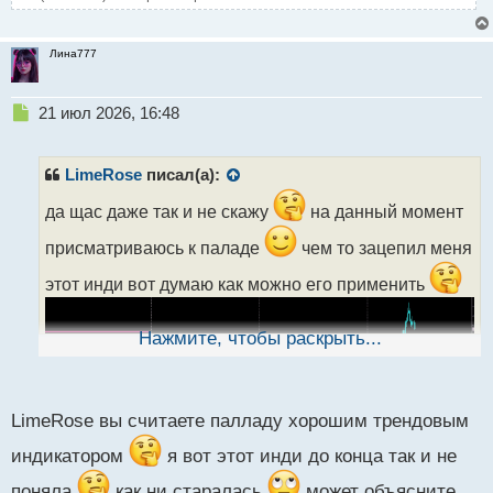
Лина777
Н
21 июл 2026, 16:48
е
п
р
LimeRose
писал(а):
о
ч
да щас даже так и не скажу
на данный момент
и
присматриваюсь к паладе
чем то зацепил меня
т
а
этот инди вот думаю как можно его применить
н
н
ы
Нажмите, чтобы раскрыть...
й
п
о
с
LimeRose вы считаете палладу хорошим трендовым
т
индикатором
я вот этот инди до конца так и не
поняла
как ни старалась
может объясните