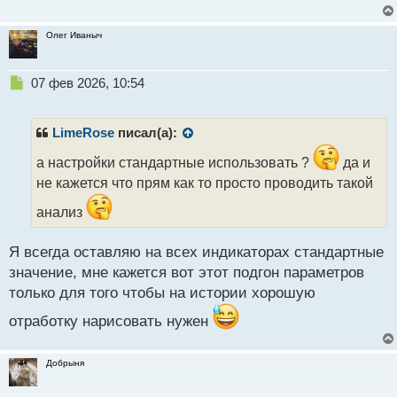
Олег Иваныч
Н
07 фев 2026, 10:54
е
п
р
LimeRose
писал(а):
о
ч
а настройки стандартные использовать ?
да и
и
не кажется что прям как то просто проводить такой
т
а
анализ
н
н
Я всегда оставляю на всех индикаторах стандартные
ы
значение, мне кажется вот этот подгон параметров
й
п
только для того чтобы на истории хорошую
о
отработку нарисовать нужен
с
т
Добрыня