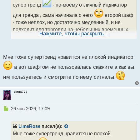
и
супер тренд
- по-моему отличный индикатор
т
а
для тренда , сама начинала с него
второй шаф
н
- тоже неплох, но достаточно медленный, и не
н
подходит для торговли на небольших временных
ы
Нажмите, чтобы раскрыть...
интервалах.
й
п
о
с
Мне тоже супертренд нравится не плохой индикатор
т
а вот шафтом не пользовалась скажите а как вы
им пользуетесь и смотрите по нему сигналы
Лина777
Н
26 янв 2026, 17:09
е
п
р
LimeRose
писал(а):
о
Мне тоже супертренд нравится не плохой
ч