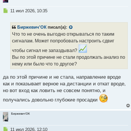
Н
11 июл 2026, 10:35
е
п
р
Биржевич'ОК
писал(а):
о
Что то не очень выгодно открываться по таким
ч
сигналам. Может попробовать настроить сдвиг
и
т
чтобы сигнал не запаздывал?
а
Вы по этой причине не стали продолжать анализ по
н
н
нему или было что то другое?
ы
й
да по этой причине и не стала, направление вроде
п
как и показывает верное на дистанции и откат вроде,
о
с
но вот вход как ловить не совсем понятно, и
т
получались довольно глубокие просадки
Биржевич'ОК
Н
11 июл 2026, 12:10