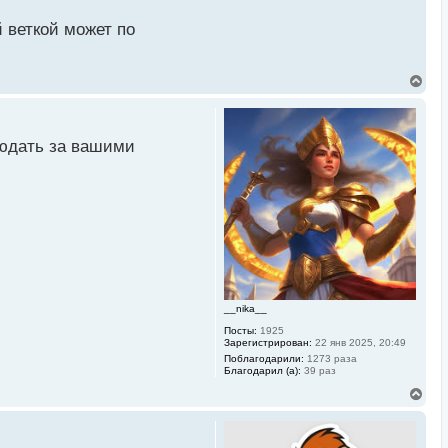
 веткой может по
В
е
р
н
у
людать за вашими
т
ь
с
я
к
н
а
ч
а
л
у
__nika__
Посты:
1925
Зарегистрирован:
22 янв 2025, 20:49
Поблагодарили:
1273 раза
Благодарил (а):
39 раз
В
е
р
н