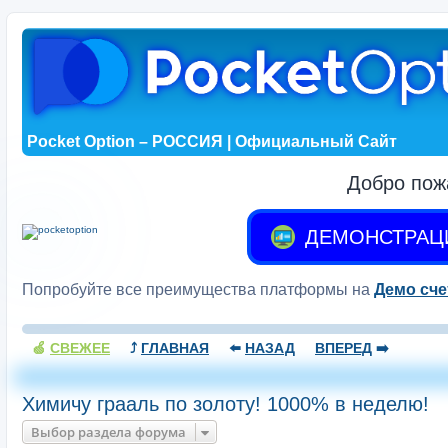
Pocket Option – РОССИЯ | Официальный Сайт
Добро пож
ДЕМОНСТРАЦ
Попробуйте все преимущества платформы на
Демо сче
🍏
СВЕЖЕЕ
⤴️
ГЛАВНАЯ
⬅️
НАЗАД
ВПЕРЕД
➡️
Химичу грааль по золоту! 1000% в неделю!
Выбор раздела форума