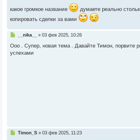
с
Велкоум господа как говорится
т
какое громкое название
думаете реально стольк
копировать сделки за вами
Н
__nika__
»
03 фев 2025, 10:26
е
Ооо . Супер, новая тема . Давайте Тимон, порвите
п
р
успехами
о
ч
и
т
а
н
н
ы
й
п
о
с
т
Н
Timon_S
»
03 фев 2025, 11:23
е