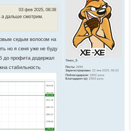
у
т
ь
03 фев 2025, 08:38
с
ь а дальше смотрим.
я
к
н
а
ч
а
 новым седым волосом на
л
у
ть но я сеня уже не буду
 до профита додержал
Timon_S
жна стабильность
Посты:
2890
Зарегистрирован:
22 янв 2025, 09:23
Поблагодарили:
1852 раза
Благодарил (а):
2563 раза