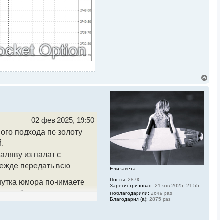
В
е
р
н
у
т
ь
02 фев 2025, 19:50
с
го подхода по золоту.
я
к
.
н
а
аляву из палат с
ч
дежде передать всю
а
Елизавета
л
Посты:
2878
у
утка юмора понимаете
Зарегистрирован:
21 янв 2025, 21:55
реннем балансе понимания
Поблагодарили:
2649 раз
Благодарил (а):
2875 раз