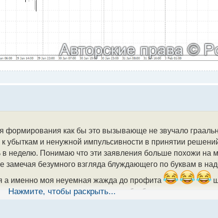
я формирования как бы это вызывающе не звучало граально
к убыткам и ненужной импульсивности в принятии решений
в неделю. Понимаю что эти заявления больше похожи на м
не замечая безумного взгляда блуждающего по буквам в на
ния а именно моя неуемная жажда до профита
ш
идется его периодически терпеть чтобы быть в неком внут
Нажмите, чтобы раскрыть...