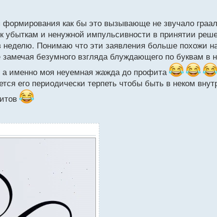
 формирования как бы это вызывающе не звучало грааль
к убыткам и ненужной импульсивности в принятии реш
в неделю. Понимаю что эти заявления больше похожи на
е замечая безумного взгляда блуждающего по буквам в 
ия а именно моя неуемная жажда до профита
дется его периодически терпеть чтобы быть в неком вну
фитов