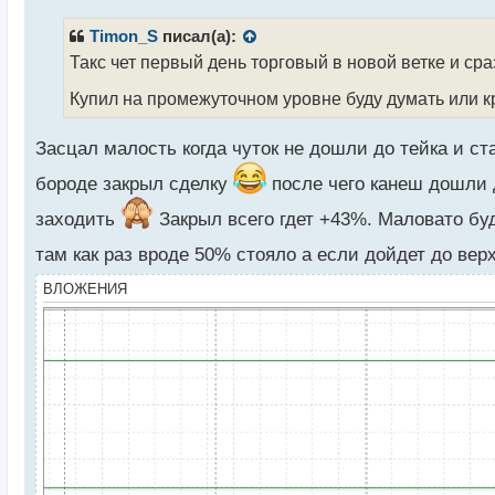
п
р
Timon_S
писал(а):
о
Такс чет первый день торговый в новой ветке и сра
ч
и
Купил на промежуточном уровне буду думать или к
т
а
Засцал малость когда чуток не дошли до тейка и с
н
н
бороде закрыл сделку
после чего канеш дошли д
ы
й
заходить
Закрыл всего гдет +43%. Маловато бу
п
о
там как раз вроде 50% стояло а если дойдет до ве
с
ВЛОЖЕНИЯ
т