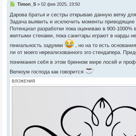
Н
Timon_S
»
02 фев 2025, 19:50
е
Дарова братья и сестры открываю данную ветку для
п
р
Задача выявить и исключить моменты приводящие 
о
Потенциал разработки пока оцениваю в 900-1000% 
ч
желтыми стенами, пока санитары играют в нарды н
и
т
гениальность задумки
, но на то есть основан
а
ли от моего нереализованного эго стендапера. При
н
н
понимания себя в этом бренном мире лосей и про
ы
й
Велкоум господа как говорится
п
о
ВЛОЖЕНИЯ
с
т