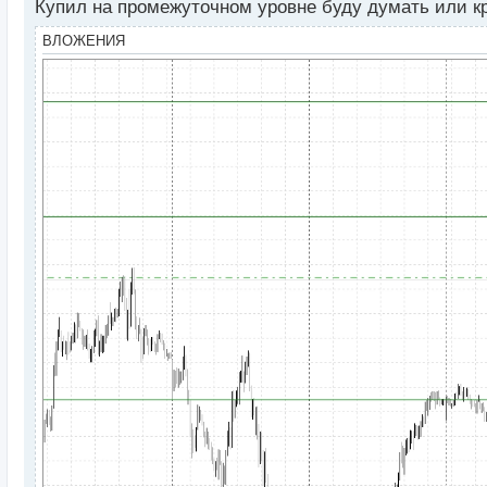
Купил на промежуточном уровне буду думать или к
о
ч
ВЛОЖЕНИЯ
и
т
а
н
н
ы
й
п
о
с
т