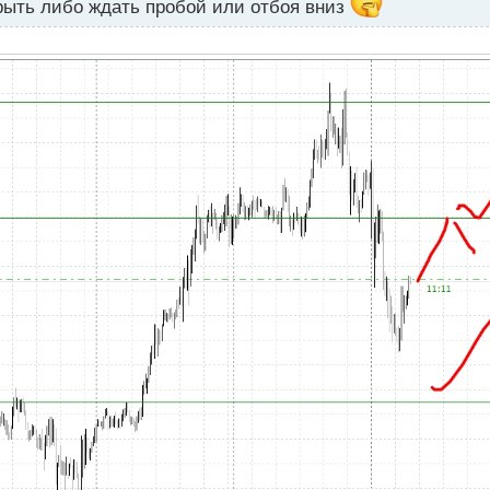
рыть либо ждать пробой или отбоя вниз