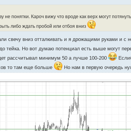
зу не понятки. Кароч вижу что вроде как верх могут потянут
рыть либо ждать пробой или отбоя вниз
тали свечу вниз отталкивать и я дрожащими руками и с
о тейка. Но вот думаю потенциал есть выше могут пере
дет рассчитывал минимум 50 а лучше 100-200
Еслиб
рхов то там еще больше
Но нам в первую очередь ну