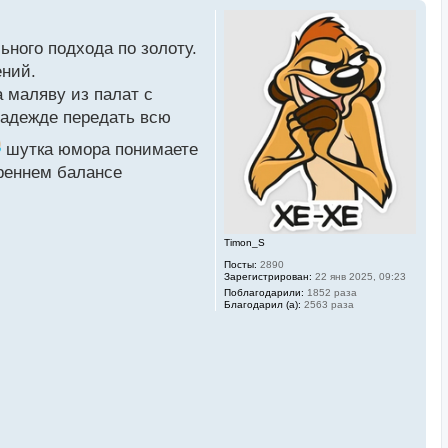
ного подхода по золоту.
ений.
 маляву из палат с
надежде передать всю
шутка юмора понимаете
треннем балансе
Timon_S
Посты:
2890
Зарегистрирован:
22 янв 2025, 09:23
Поблагодарили:
1852 раза
Благодарил (а):
2563 раза