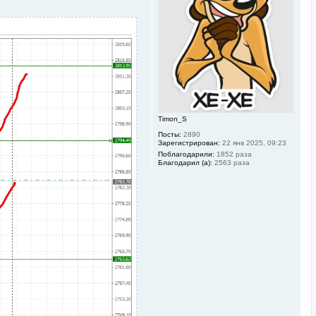
с
я
к
н
а
ч
а
л
у
Timon_S
Посты:
2890
Зарегистрирован:
22 янв 2025, 09:23
Поблагодарили:
1852 раза
Благодарил (а):
2563 раза