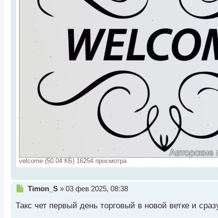
velcome (50.04 КБ) 16254 просмотра
Н
Timon_S
»
03 фев 2025, 08:38
е
Такс чет первый день торговый в новой ветке и сраз
п
р