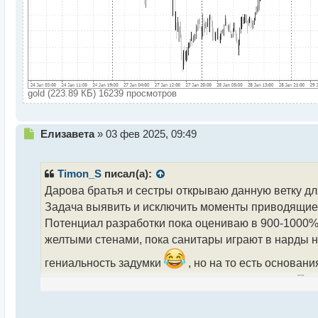
gold (223.89 КБ) 16239 просмотров
Н
Елизавета
»
03 фев 2025, 09:49
е
п
р
Timon_S
писал(а):
о
Дарова братья и сестры открываю данную ветку дл
ч
Задача выявить и исключить моменты приводящие 
и
т
Потенциал разработки пока оцениваю в 900-1000% 
а
желтыми стенами, пока санитары играют в нарды 
н
н
гениальность задумки
, но на то есть основа
ы
ли от моего нереализованного эго стендапера. Пр
й
п
себя в этом бренном мире лосей и профитов
о