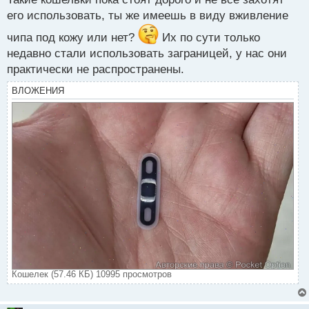
ы
его использовать, ты же имеешь в виду вживление
й
п
чипа под кожу или нет?
Их по сути только
о
недавно стали использовать заграницей, у нас они
с
т
практически не распространены.
ВЛОЖЕНИЯ
Кошелек (57.46 КБ) 10995 просмотров