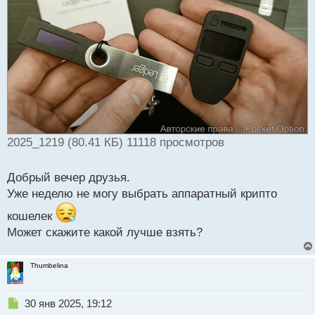
и
т
а
н
н
ы
й
п
о
с
т
2025_1219 (80.41 КБ) 11118 просмотров
Добрый вечер друзья.
Уже неделю не могу выбрать аппаратный крипто
кошелек
Может скажите какой лучше взять?
Thumbelina
Н
30 янв 2025, 19:12