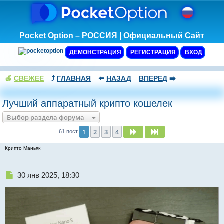
Pocket Option – РОССИЯ | Официальный Сайт
ДЕМОНСТРАЦИЯ
РЕГИСТРАЦИЯ
ВХОД
🍏
СВЕЖЕЕ
⤴️
ГЛАВНАЯ
⬅️
НАЗАД
ВПЕРЕД
➡️
Лучший аппаратный крипто кошелек
Выбор раздела форума
1
2
3
4
След.
След.
61 пост
Крипто Маньяк
Н
30 янв 2025, 18:30
е
п
р
о
ч