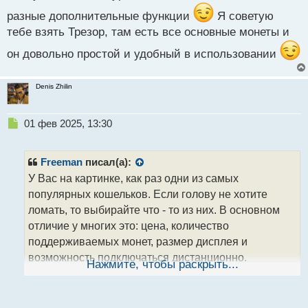
разные дополнительные функции
Я советую
тебе взять Трезор, там есть все основные монеты и
он довольно простой и удобный в использовании
Denis Zhilin
Н
01 фев 2025, 13:30
е
п
р
Freeman
писал(а):
о
У Вас на картинке, как раз одни из самых
ч
популярных кошельков. Если голову не хотите
и
т
ломать, то выбирайте что - то из них. В основном
а
отличие у многих это: цена, количество
н
поддерживаемых монет, размер дисплея и
н
возможность подключаться дистанционно.
ы
Нажмите, чтобы раскрыть...
й
Выбирайте по бюджету и тем функциям, что Вам
п
необходимы.
о