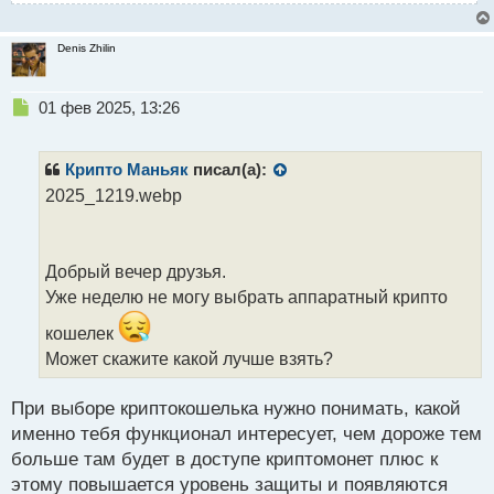
Denis Zhilin
Н
01 фев 2025, 13:26
е
п
р
Крипто Маньяк
писал(а):
о
2025_1219.webp
ч
и
т
а
Добрый вечер друзья.
н
Уже неделю не могу выбрать аппаратный крипто
н
ы
кошелек
й
Может скажите какой лучше взять?
п
о
с
При выборе криптокошелька нужно понимать, какой
т
именно тебя функционал интересует, чем дороже тем
больше там будет в доступе криптомонет плюс к
этому повышается уровень защиты и появляются