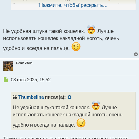
ы
безопасный и имеет удобный функционал, но!
Нажмите, чтобы раскрыть...
й
минус таких кошельков, что нужен стилус, вот
п
о
моими мужскими пальцами тыкать неудобно
с
На дисплее очень маленькие цифры, в общем так
т
Не удобная штука такой кошелек.
Лучше
чтобы ввести код понадобится пройти целый квест,
использовать кошелек накладной ноготь, очень
а дамам вот проще у них пальцы меньше))
удобно и всегда на пальце.
Denis Zhilin
Н
03 фев 2025, 15:52
е
п
р
Thumbelina
писал(а):
о
ч
Не удобная штука такой кошелек.
Лучше
и
использовать кошелек накладной ноготь, очень
т
а
удобно и всегда на пальце.
н
н
Такие кошельки пока стоят дорого и не все захотят