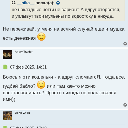
р
__nika__
писал(а):
о
не накладные ногти не вариант. А вдруг оторвется,
ч
и уплывут твои мульены по водостоку в никуда..
и
т
а
Не переживай, у меня на всякий случай еще и мушка
н
н
есть денежная
ы
й
Angry Traider
п
о
с
Н
07 фев 2025, 14:31
т
е
Боюсь я эти кошельки - а вдруг сломаетсЯ, тогда всё,
п
р
гудбай бабло?
или там как-то можно
о
восстанавливать? Просто никогда не пользовался
ч
и
ими))
т
а
н
Denis Zhilin
н
ы
Н