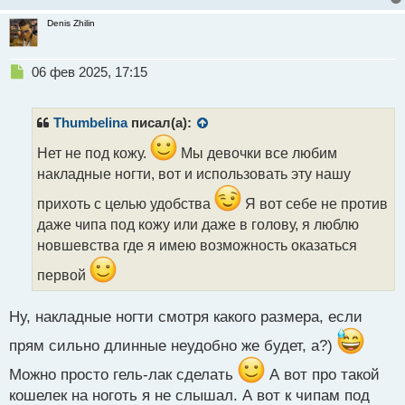
Denis Zhilin
Н
06 фев 2025, 17:15
е
п
р
Thumbelina
писал(а):
о
ч
Нет не под кожу.
Мы девочки все любим
и
накладные ногти, вот и использовать эту нашу
т
а
прихоть с целью удобства
Я вот себе не против
н
даже чипа под кожу или даже в голову, я люблю
н
новшевства где я имею возможность оказаться
ы
й
первой
п
о
с
Ну, накладные ногти смотря какого размера, если
т
прям сильно длинные неудобно же будет, а?)
Можно просто гель-лак сделать
А вот про такой
кошелек на ноготь я не слышал. А вот к чипам под