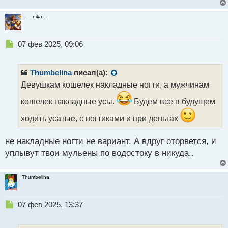
__nika__
Н
07 фев 2025, 09:06
е
п
р
Thumbelina
писал(а):
о
Девушкам кошелек накладные ногти, а мужчинам
ч
и
кошелек накладные усы.
Будем все в будущем
т
а
ходить усатые, с ногтиками и при деньгах
н
н
не накладные ногти не вариант. А вдруг оторвется, и
ы
уплывут твои мульены по водостоку в никуда..
й
п
о
Thumbelina
с
т
Н
07 фев 2025, 13:37
е
п