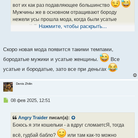
т
вот их как раз подавляющее большинство
а
Мужчины же в основном отращивают бороду
н
н
нежели усы прошла мода, когда были усатые
ы
мужики)) Так я к чему - может тогда в бороде
Нажмите, чтобы раскрыть...
й
п
кошелечек-то хранить, а?))
о
с
Скоро новая мода появится такими темпами,
т
бородатые мужики и усатые женщины.
Все
усатые и бородатые, зато все при деньгах
Denis Zhilin
Н
08 фев 2025, 12:51
е
п
р
Angry Traider
писал(а):
о
Боюсь я эти кошельки - а вдруг сломаетсЯ, тогда
ч
и
всё, гудбай бабло?
или там как-то можно