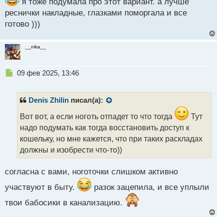
я тоже подумала про этот вариант. а лучше
н
реснички накладные, глазками поморгала и все
ы
готово )))
й
п
о
__nika__
с
т
Н
09 фев 2025, 13:46
е
п
р
Denis Zhilin
писал(а):
о
ч
Вот вот, а если ноготь отпадет то что тогда
Тут
и
надо подумать как тогда восстановить доступ к
т
кошельку, но мне кажется, что при таких раскладах
а
должны и изобрести что-то))
н
н
ы
согласна с вами, ноготочки слишком активно
й
п
участвуют в быту.
разок зацепила, и все уплыли
о
твои бабосики в канализацию.
с
т