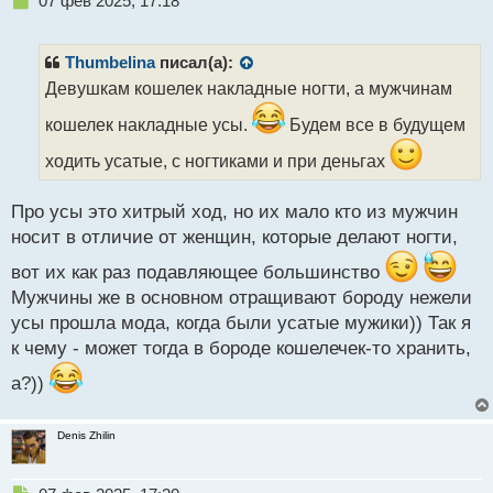
07 фев 2025, 17:18
й
е
п
п
о
р
с
Thumbelina
писал(а):
о
т
Девушкам кошелек накладные ногти, а мужчинам
ч
и
кошелек накладные усы.
Будем все в будущем
т
а
ходить усатые, с ногтиками и при деньгах
н
н
Про усы это хитрый ход, но их мало кто из мужчин
ы
носит в отличие от женщин, которые делают ногти,
й
п
вот их как раз подавляющее большинство
о
Мужчины же в основном отращивают бороду нежели
с
т
усы прошла мода, когда были усатые мужики)) Так я
к чему - может тогда в бороде кошелечек-то хранить,
а?))
Denis Zhilin