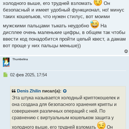
о
холодного выше, его трудней взломать
Он
с
безопасный и имеет удобный функционал, но! минус
т
таких кошельков, что нужен стилус, вот моими
мужскими пальцами тыкать неудобно
На
дисплее очень маленькие цифры, в общем так чтобы
ввести код понадобится пройти целый квест, а дамам
вот проще у них пальцы меньше))
Thumbelina
Н
02 фев 2025, 17:54
е
п
р
Denis Zhilin
писал(а):
о
Эта штука называется холодный криптокошелек и
ч
она создана для безопасного хранения крипты и
и
т
совершения различных операций с ней. По
а
сравнению с виртуальным кошельком защита у
н
н
холодного выше, его трудней взломать
Он