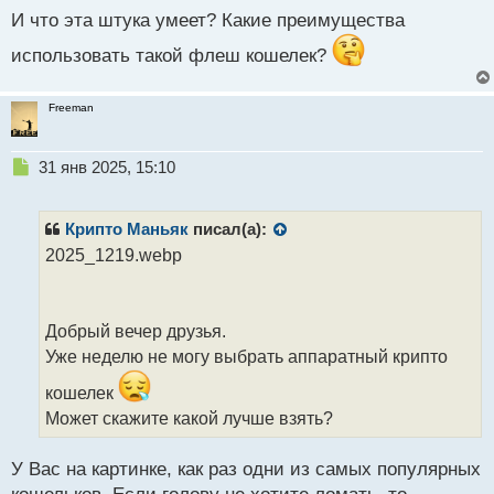
е
И что эта штука умеет? Какие преимущества
п
р
использовать такой флеш кошелек?
о
ч
и
Freeman
т
а
н
Н
31 янв 2025, 15:10
н
е
ы
п
й
р
Крипто Маньяк
писал(а):
п
о
2025_1219.webp
о
ч
с
и
т
т
а
Добрый вечер друзья.
н
Уже неделю не могу выбрать аппаратный крипто
н
ы
кошелек
й
Может скажите какой лучше взять?
п
о
с
У Вас на картинке, как раз одни из самых популярных
т