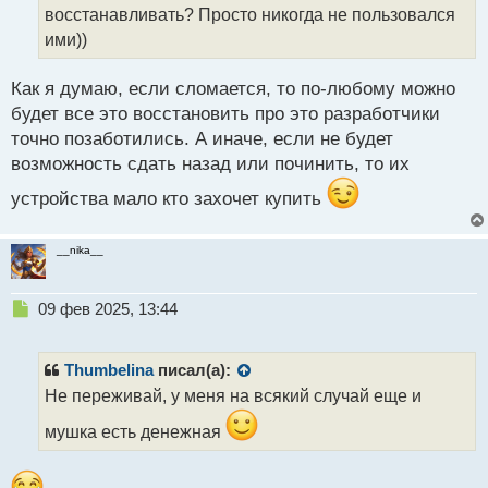
т
восстанавливать? Просто никогда не пользовался
а
ими))
н
н
ы
Как я думаю, если сломается, то по-любому можно
й
будет все это восстановить про это разработчики
п
точно позаботились. А иначе, если не будет
о
с
возможность сдать назад или починить, то их
т
устройства мало кто захочет купить
__nika__
Н
09 фев 2025, 13:44
е
п
р
Thumbelina
писал(а):
о
Не переживай, у меня на всякий случай еще и
ч
и
мушка есть денежная
т
а
н