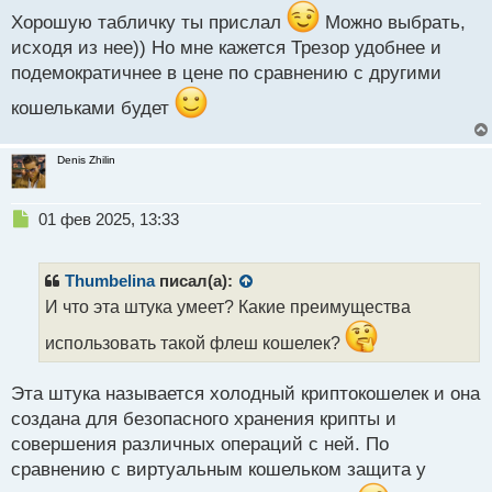
с
т
Хорошую табличку ты прислал
Можно выбрать,
исходя из нее)) Но мне кажется Трезор удобнее и
подемократичнее в цене по сравнению с другими
кошельками будет
Denis Zhilin
Н
01 фев 2025, 13:33
е
п
р
Thumbelina
писал(а):
о
И что эта штука умеет? Какие преимущества
ч
и
использовать такой флеш кошелек?
т
а
Эта штука называется холодный криптокошелек и она
н
н
создана для безопасного хранения крипты и
ы
совершения различных операций с ней. По
й
сравнению с виртуальным кошельком защита у
п