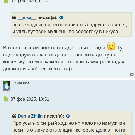
Н
07 фев 2025, 17:20
е
п
р
__nika__
писал(а):
о
не накладные ногти не вариант. А вдруг оторвется,
ч
и уплывут твои мульены по водостоку в никуда..
и
т
а
Вот вот, а если ноготь отпадет то что тогда
Тут
н
н
надо подумать как тогда восстановить доступ к
ы
кошельку, но мне кажется, что при таких раскладах
й
должны и изобрести что-то))
п
о
с
Thumbelina
т
Н
07 фев 2025, 19:51
е
п
р
Denis Zhilin
писал(а):
о
Про усы это хитрый ход, но их мало кто из мужчин
ч
носит в отличие от женщин, которые делают ногти,
и