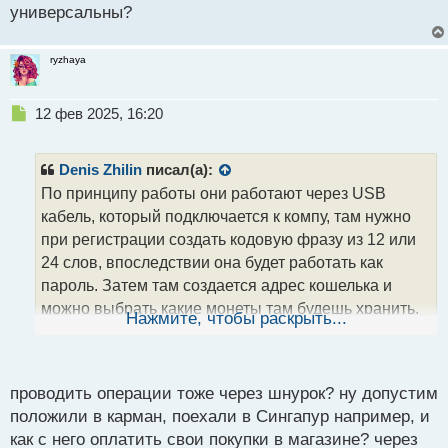
пополнение. По вайфаю он не работает, это опасно,
универсальны?
данные могут перехватить. Вот вроде все и
ryzhaya
написал, что неясно - спрашивай
Н
12 фев 2025, 16:20
е
п
р
Denis Zhilin
писал(а):
о
По принципу работы они работают через USB
ч
кабель, который подключается к компу, там нужно
и
т
при регистрации создать кодовую фразу из 12 или
а
24 слов, впоследствии она будет работать как
н
пароль. Затем там создается адрес кошелька и
н
можно выбрать какие монеты там будешь хранить.
ы
Нажмите, чтобы раскрыть...
й
Соответственно, чем дороже кошелек, тем больше
п
выбора монет и других функций)) А дальше уже
о
можно пользоваться - отправлять и проводить
с
проводить операции тоже через шнурок? ну допустим
операции) Естесно, деньга на кошелек придет, если
т
положили в карман, поехали в Сингапур например, и
он отключен, как включишь - сразу увидишь
как с него оплатить свои покупки в магазине? через
пополнение. По вайфаю он не работает, это опасно,