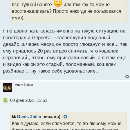
и
всё, гудбай бабло?
или там как-то можно
т
восстанавливать? Просто никогда не пользовался
а
ими))
н
н
ы
я не давно натыкалась именно на такую ситуацию на
й
просторах интернета. Человек купил подобный
п
девайс, а через месяц он просто глюканул и все... так
о
с
ему пришлось 20 раз видео снимать, что кошелек
т
нерабочий , чтобы ему прислали новый. а потом еще
и видео как он это старый, поломанный, кошелек
разбивает... ну такое себе удовольствие..
Angry Traider
Н
09 фев 2025, 13:51
е
п
р
Denis Zhilin
писал(а):
о
Как я думаю, если сломается, то по-любому можно
ч