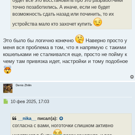
будет все это восстановить про это разработчики
и
т
точно позаботились. А иначе, если не будет
а
возможность сдать назад или починить, то их
н
н
устройства мало кто захочет купить
ы
й
п
Это было бы логично конечно
Наверно просто у
о
меня вся проблема в том, что я напрямую с такими
с
кошельками не сталкивался еще, просто не пойму к
т
чему там привязка идет, настройки и тому подобное
Denis Zhilin
Н
10 фев 2025, 17:03
е
п
р
__nika__
писал(а):
о
согласна с вами, ноготочки слишком активно
ч
и