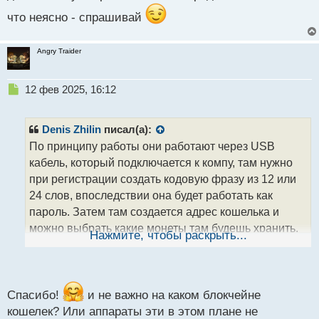
что неясно - спрашивай
Angry Traider
Н
12 фев 2025, 16:12
е
п
р
Denis Zhilin
писал(а):
о
По принципу работы они работают через USB
ч
кабель, который подключается к компу, там нужно
и
т
при регистрации создать кодовую фразу из 12 или
а
24 слов, впоследствии она будет работать как
н
пароль. Затем там создается адрес кошелька и
н
можно выбрать какие монеты там будешь хранить.
ы
Нажмите, чтобы раскрыть...
й
Соответственно, чем дороже кошелек, тем больше
п
выбора монет и других функций)) А дальше уже
о
можно пользоваться - отправлять и проводить
с
операции) Естесно, деньга на кошелек придет, если
т
Спасибо!
и не важно на каком блокчейне
он отключен, как включишь - сразу увидишь
кошелек? Или аппараты эти в этом плане не