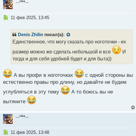
__nika__
Н
11 фев 2025, 13:45
е
п
р
Denis Zhilin
писал(а):
о
Единственное, что могу сказать про ноготочки - их
ч
и
размер можно же сделать небольшой и все
И
т
тогда и для себя удобней будет и для быта))
а
н
н
А вы профи в ноготочках
с одной стороны вы
ы
естественно правы про длину, но давайте не будем
й
п
углубляться в эту тему
А то боюсь вы не
о
с
вытяните
т
__nika__
Н
11 фев 2025, 13:48