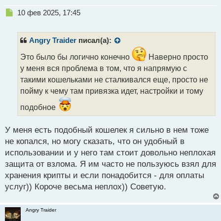
Н
10 фев 2025, 17:45
е
п
р
Angry Traider
писал(а):
о
ч
Это было бы логично конечно
Наверно просто
и
у меня вся проблема в том, что я напрямую с
т
такими кошельками не сталкивался еще, просто не
а
пойму к чему там привязка идет, настройки и тому
н
н
подобное
ы
й
п
У меня есть подобный кошелек я сильно в нем тоже
о
не копался, но могу сказать, что он удобный в
с
использовании и у него там стоит довольно неплохая
т
защита от взлома. Я им часто не пользуюсь взял для
хранения крипты и если понадобится - для оплаты
услуг)) Короче весьма неплох)) Советую.
Angry Traider