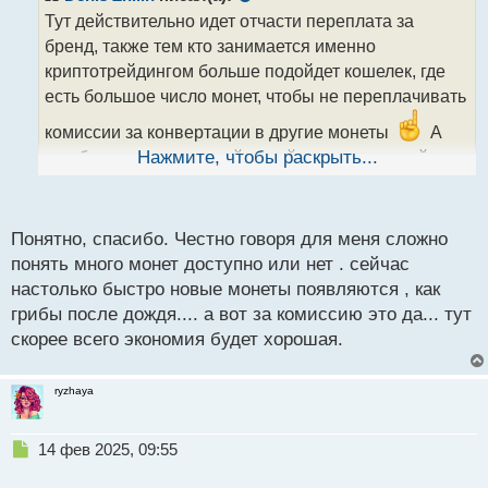
о
Тут действительно идет отчасти переплата за
ч
бренд, также тем кто занимается именно
и
т
криптотрейдингом больше подойдет кошелек, где
а
есть большое число монет, чтобы не переплачивать
н
н
комиссии за конвертации в другие монеты
А
ы
для большинства людей подойдет простенький
Нажмите, чтобы раскрыть...
й
кошелек, со стандартными я бы сказал функциями))
п
Перед покупкой также рекомендую глянуть отзывы
о
с
людей че почем, чтобы понять хороший или нет))
Понятно, спасибо. Честно говоря для меня сложно
т
понять много монет доступно или нет . сейчас
настолько быстро новые монеты появляются , как
грибы после дождя.... а вот за комиссию это да... тут
скорее всего экономия будет хорошая.
ryzhaya
Н
14 фев 2025, 09:55
е
п