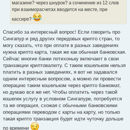
а
магазине? через шнурок? а сочинение из 12 слов
н
при взаиморасчетах вводится на месте, при
н
ы
кассире?
й
п
Спасибо за интересный вопрос! Если говорить про
о
с
Сингапур и ряд других передовых крипто стран, то
т
могу сказать, что при оплате в разных заведениях
нужна крипто карта, такая же как обычная банковская.
Сейчас многие банки потихоньку включают в свои
транзакции криптовалюту. С таким кошельком нельзя
платить в разных заведениях, я вот не задавался
одним интересным вопросом, а можно ли провести
операцию таким кошельком через крипто банкомат,
но думаю все же нет. Чтобы оплатить через такой
кошелек услугу в условном Сингапуре, потребуется
та же операция, схожая с обычными банковскими
операциями переводом с карты на карту, но только
такая крипто транзакция будет идти чуточку дольше
по времени