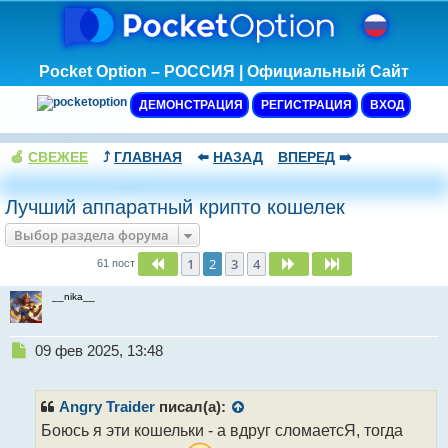
Pocket Option – РОССИЯ | Официальный Сайт
ДЕМОНСТРАЦИЯ
РЕГИСТРАЦИЯ
ВХОД
🍏
СВЕЖЕЕ
⤴️
ГЛАВНАЯ
⬅️
НАЗАД
ВПЕРЕД
➡️
Лучший аппаратный крипто кошелек
Выбор раздела форума
1
2
3
4
Пред.
След.
След.
61 пост
__nika__
Н
09 фев 2025, 13:48
е
п
р
Angry Traider
писал(а):
о
Боюсь я эти кошельки - а вдруг сломаетсЯ, тогда
ч