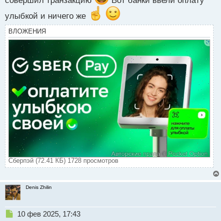
совершил транзакцию
Вот банки ввели оплату
й
п
улыбкой и ничего же
о
с
ВЛОЖЕНИЯ
т
Сберпэй (72.41 КБ) 1728 просмотров
Denis Zhilin
Н
10 фев 2025, 17:43