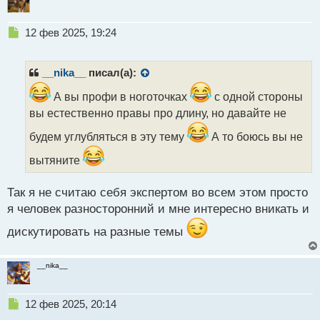
Н
12 фев 2025, 19:24
е
п
р
__nika__
писал(а):
о
ч
А вы профи в ноготочках
с одной стороны
и
вы естественно правы про длину, но давайте не
т
а
будем углубляться в эту тему
А то боюсь вы не
н
вытяните
н
ы
й
Так я не считаю себя экспертом во всем этом просто
п
я человек разносторонний и мне интересно вникать и
о
с
дискутировать на разные темы
т
__nika__
Н
12 фев 2025, 20:14
е