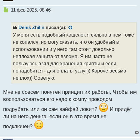
Н
11 фев 2025, 08:46
е
п
р
Denis Zhilin
писал(а):
о
У меня есть подобный кошелек я сильно в нем тоже
ч
не копался, но могу сказать, что он удобный в
и
т
использовании и у него там стоит довольно
а
неплохая защита от взлома. Я им часто не
н
пользуюсь взял для хранения крипты и если
н
понадобится - для оплаты услуг)) Короче весьма
ы
й
неплох)) Советую.
п
о
Мне не совсем понятен принцип их работы. Чтобы им
с
воспользоваться его надо к компу проводом
т
подрубать или он сам вайфай ловит?
И придёт
ли на него деньга, если он в это время не
подключен?