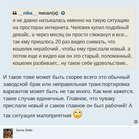
е
п
р
__nika__
писал(а):
о
я не давно натыкалась именно на такую ситуацию
ч
на просторах интернета. Человек купил подобный
и
т
девайс, а через месяц он просто глюканул и все...
а
так ему пришлось 20 раз видео снимать, что
н
кошелек нерабочий , чтобы ему прислали новый. а
н
потом еще и видео как он это старый, поломанный,
ы
й
кошелек разбивает... ну такое себе удовольствие..
п
о
И такое тоже может быть скорее всего это обычный
с
заводской брак или неправильная транспортировка
т
вариантов может быть не так много. Как мне кажется,
такие случае единичные. Главное, что чуваку
прислали новый и самое главное он был рабочий! А
так ситуация малоприятная
Denis Zhilin