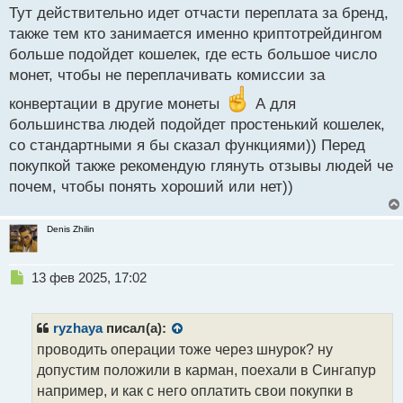
н
Тут действительно идет отчасти переплата за бренд,
н
также тем кто занимается именно криптотрейдингом
ы
й
больше подойдет кошелек, где есть большое число
п
монет, чтобы не переплачивать комиссии за
о
с
конвертации в другие монеты
А для
т
большинства людей подойдет простенький кошелек,
со стандартными я бы сказал функциями)) Перед
покупкой также рекомендую глянуть отзывы людей че
почем, чтобы понять хороший или нет))
Denis Zhilin
Н
13 фев 2025, 17:02
е
п
р
ryzhaya
писал(а):
о
проводить операции тоже через шнурок? ну
ч
допустим положили в карман, поехали в Сингапур
и
т
например, и как с него оплатить свои покупки в