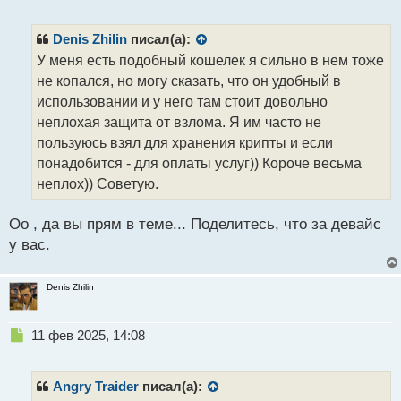
е
п
р
Denis Zhilin
писал(а):
о
У меня есть подобный кошелек я сильно в нем тоже
ч
не копался, но могу сказать, что он удобный в
и
т
использовании и у него там стоит довольно
а
неплохая защита от взлома. Я им часто не
н
пользуюсь взял для хранения крипты и если
н
понадобится - для оплаты услуг)) Короче весьма
ы
й
неплох)) Советую.
п
о
Оо , да вы прям в теме... Поделитесь, что за девайс
с
у вас.
т
Denis Zhilin
Н
11 фев 2025, 14:08
е
п
р
Angry Traider
писал(а):
о