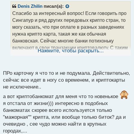
р
Denis Zhilin
писал(а):
о
Спасибо за интересный вопрос! Если говорить про
ч
Сингапур и ряд других передовых крипто стран, то
и
т
могу сказать, что при оплате в разных заведениях
а
нужна крипто карта, такая же как обычная
н
банковская. Сейчас многие банки потихоньку
н
включают в свои транзакции криптовалюту. С таким
ы
Нажмите, чтобы раскрыть...
й
кошельком нельзя платить в разных заведениях, я
п
вот не задавался одним интересным вопросом, а
о
можно ли провести операцию таким кошельком
с
ПРо карточку я что то и не подумала. Действительно,
через крипто банкомат, но думаю все же нет. Чтобы
т
сейчас все идет в ногу со временем, и криптокарты
оплатить через такой кошелек услугу в условном
не исключение..
Сингапуре, потребуется та же операция, схожая с
обычными банковскими операциями переводом с
а вот криптобанкомат для меня что то новенькое
карты на карту, но только такая крипто транзакция
я отстала от жизни))) интересно в подобных
банкоматах скорее всего используется только
будет идти чуточку дольше по времени
"мажорная"" крипта, или вообще только биток? да и
очевидно , сее чудо можно найти в крупных
городах,...