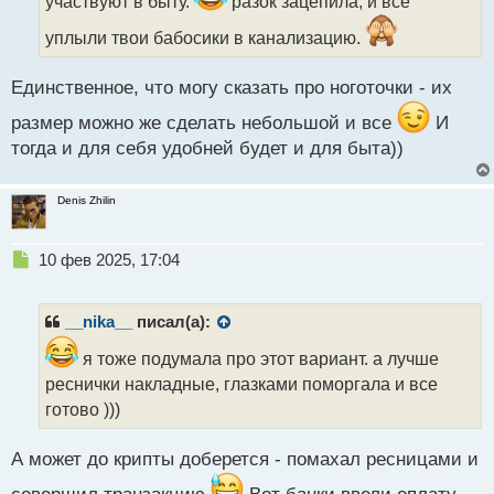
участвуют в быту.
разок зацепила, и все
т
а
уплыли твои бабосики в канализацию.
н
н
Единственное, что могу сказать про ноготочки - их
ы
й
размер можно же сделать небольшой и все
И
п
тогда и для себя удобней будет и для быта))
о
с
т
Denis Zhilin
Н
10 фев 2025, 17:04
е
п
р
__nika__
писал(а):
о
ч
я тоже подумала про этот вариант. а лучше
и
реснички накладные, глазками поморгала и все
т
готово )))
а
н
н
А может до крипты доберется - помахал ресницами и
ы