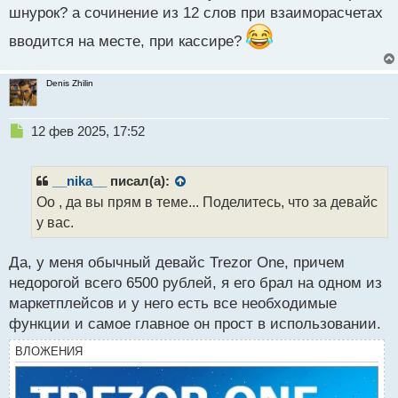
шнурок? а сочинение из 12 слов при взаиморасчетах
данные могут перехватить. Вот вроде все и
вводится на месте, при кассире?
написал, что неясно - спрашивай
Denis Zhilin
Н
12 фев 2025, 17:52
е
п
р
__nika__
писал(а):
о
Оо , да вы прям в теме... Поделитесь, что за девайс
ч
у вас.
и
т
а
Да, у меня обычный девайс Trezor One, причем
н
недорогой всего 6500 рублей, я его брал на одном из
н
маркетплейсов и у него есть все необходимые
ы
й
функции и самое главное он прост в использовании.
п
ВЛОЖЕНИЯ
о
с
т