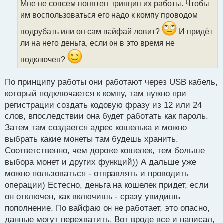
Мне не совсем понятен принцип их работы. Чтобы
ч
им воспользоваться его надо к компу проводом
и
т
подрубать или он сам вайфай ловит?
И придёт
а
ли на него деньга, если он в это время не
н
н
подключен?
ы
й
п
По принципу работы они работают через USB кабель,
о
который подключается к компу, там нужно при
с
регистрации создать кодовую фразу из 12 или 24
т
слов, впоследствии она будет работать как пароль.
Затем там создается адрес кошелька и можно
выбрать какие монеты там будешь хранить.
Соответственно, чем дороже кошелек, тем больше
выбора монет и других функций)) А дальше уже
можно пользоваться - отправлять и проводить
операции) Естесно, деньга на кошелек придет, если
он отключен, как включишь - сразу увидишь
пополнение. По вайфаю он не работает, это опасно,
данные могут перехватить. Вот вроде все и написал,