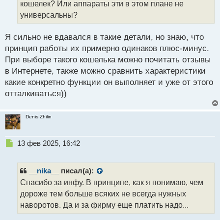
и
кошелек? Или аппараты эти в этом плане не
т
универсальны?
а
н
н
Я сильно не вдавался в такие детали, но знаю, что
ы
принцип работы их примерно одинаков плюс-минус.
й
При выборе такого кошелька можно почитать отзывы
п
в Интернете, также можно сравнить характеристики
о
с
какие конкретно функции он выполняет и уже от этого
т
отталкиваться))
Denis Zhilin
Н
13 фев 2025, 16:42
е
п
р
__nika__
писал(а):
о
Спасибо за инфу. В принципе, как я понимаю, чем
ч
дороже тем больше всяких не всегда нужных
и
т
наворотов. Да и за фирму еще платить надо...
а