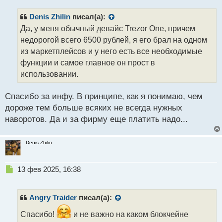
п
р
Denis Zhilin
писал(а):
о
Да, у меня обычный девайс Trezor One, причем
ч
недорогой всего 6500 рублей, я его брал на одном
и
т
из маркетплейсов и у него есть все необходимые
а
функции и самое главное он прост в
н
использовании.
н
ы
й
Спасибо за инфу. В принципе, как я понимаю, чем
п
дороже тем больше всяких не всегда нужных
о
наворотов. Да и за фирму еще платить надо...
с
т
Denis Zhilin
Н
13 фев 2025, 16:38
е
п
р
Angry Traider
писал(а):
о
ч
Спасибо!
и не важно на каком блокчейне