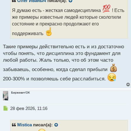
Олег Иваныч
писал(а):
о
ч
Я думаю есть - жесткая самодисциплина
! Есть
и
же примеры известные людей которые сколотили
т
состояние и прекрасно продолжают его
а
н
поддерживать
н
ы
Такие примеры действительно есть и из достаточно
й
п
чтобы понять, что дисциплина это фундамент для
о
любой работы. Жаль только, что об этом часто
с
т
забываешь, особенно, когда сделал прибыли
200-300% и позволяешь себе расслабиться.
Биржевич'ОК
Н
28 фев 2026, 11:16
е
п
р
Mistica
писал(а):
о