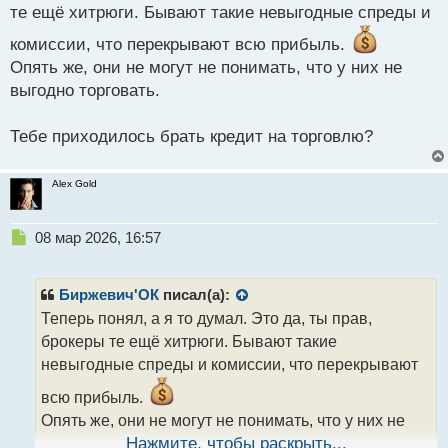
о
те ещё хитрюги. Бывают такие невыгодные спреды и
с
т
комиссии, что перекрывают всю прибыль.
Опять же, они не могут не понимать, что у них не
выгодно торговать.
Тебе приходилось брать кредит на торговлю?
Alex Gold
Н
08 мар 2026, 16:57
е
п
р
Биржевич'ОК
писал(а):
о
Теперь понял, а я то думал. Это да, ты прав,
ч
брокеры те ещё хитрюги. Бывают такие
и
т
невыгодные спреды и комиссии, что перекрывают
а
всю прибыль.
н
н
Опять же, они не могут не понимать, что у них не
ы
выгодно торговать.
Нажмите, чтобы раскрыть...