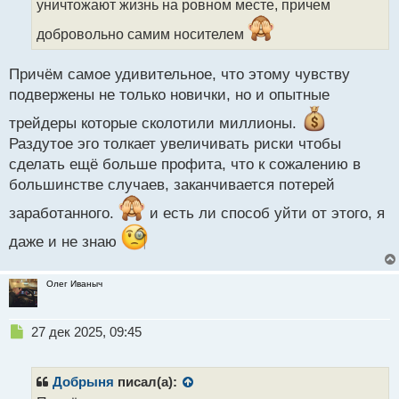
уничтожают жизнь на ровном месте, причем
и
т
добровольно самим носителем
а
н
н
Причём самое удивительное, что этому чувству
ы
подвержены не только новички, но и опытные
й
п
трейдеры которые сколотили миллионы.
о
Раздутое эго толкает увеличивать риски чтобы
с
сделать ещё больше профита, что к сожалению в
т
большинстве случаев, заканчивается потерей
заработанного.
и есть ли способ уйти от этого, я
даже и не знаю
Олег Иваныч
Н
27 дек 2025, 09:45
е
п
р
Добрыня
писал(а):
о