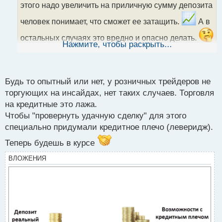
т
этого надо увеличить на приличную сумму депозита
а
человек понимает, что сможет ее затащить.
А в
н
н
остальных случаях это вредно и опасно делать.
ы
Нажмите, чтобы раскрыть...
А ты как считаешь есть такие случае, когда
й
п
допустимо торговлю на заемные средства или все
о
же этого не стоит делать?
с
Будь то опытный или нет, у розничных трейдеров не
т
торгующих на инсайдах, нет таких случаев. Торговля
на кредитные это лажа.
Чтобы "провернуть удачную сделку" для этого
специально придумали кредитное плечо (леверидж).
Теперь будешь в курсе
ВЛОЖЕНИЯ