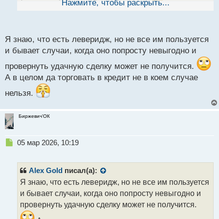
(леверидж). Теперь будешь в курсе
Нажмите, чтобы раскрыть...
й
п
о
с
Я знаю, что есть леверидж, но не все им пользуется
т
и бывает случаи, когда оно попросту невыгодно и
провернуть удачную сделку может не получится.
А в целом да торговать в кредит не в коем случае
нельзя.
Биржевич'ОК
Н
05 мар 2026, 10:19
е
п
р
Alex Gold
писал(а):
о
Я знаю, что есть леверидж, но не все им пользуется
ч
и бывает случаи, когда оно попросту невыгодно и
и
т
провернуть удачную сделку может не получится.
а