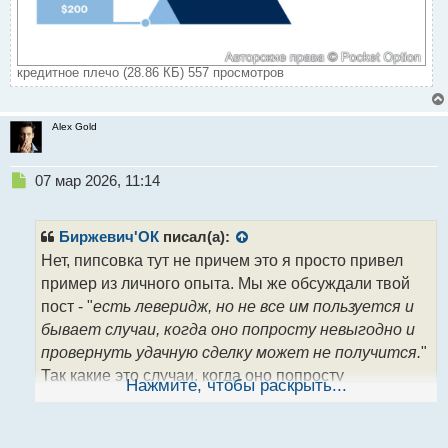
кредитное плечо (28.86 КБ) 557 просмотров
Alex Gold
Н
07 мар 2026, 11:14
е
п
р
Биржевич'ОК
писал(а):
о
Нет, пипсовка тут не причем это я просто привел
ч
пример из личного опыта. Мы же обсуждали твой
и
т
пост - "
есть леверидж, но не все им пользуется и
а
бывает случаи, когда оно попросту невыгодно и
н
провернуть удачную сделку может не получится.
"
н
Так какие это случаи, когда оно попросту
ы
Нажмите, чтобы раскрыть...
й
невыгодно?
п
Просто хочу понять, может чего то не знаю, а ты как
о