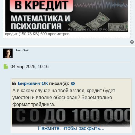
кредит (150.78 КБ) 600 просмотров
Alex Gold
Н
04 мар 2026, 10:16
е
п
р
Биржевич'ОК
писал(а):
о
А в каком случае на твой взгляд, кредит будет
ч
уместен и вполне обоснован? Берём только
и
т
формат трейдинга.
а
н
н
ы
Нажмите, чтобы раскрыть...
й