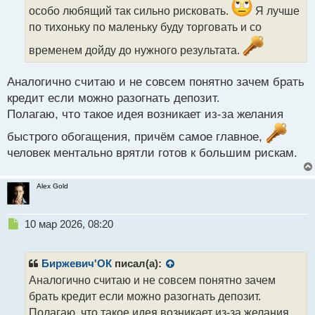
особо любящий так сильно рисковать.
Я лучше
н
н
по тихоньку по маленьку буду торговать и со
ы
временем дойду до нужного результата.
й
п
о
Аналогично считаю и не совсем понятно зачем брать
с
кредит если можно разогнать депозит.
т
Полагаю, что такое идея возникает из-за желания
быстрого обогащения, причём самое главное,
человек ментально врятли готов к большим рискам.
Alex Gold
Н
10 мар 2026, 08:20
е
п
р
Биржевич'ОК
писал(а):
о
Аналогично считаю и не совсем понятно зачем
ч
брать кредит если можно разогнать депозит.
и
т
Полагаю, что такое идея возникает из-за желания