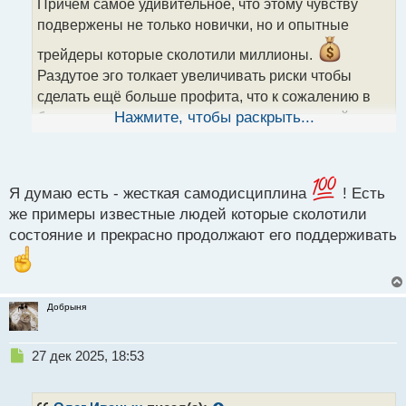
Причём самое удивительное, что этому чувству
ч
подвержены не только новички, но и опытные
и
т
трейдеры которые сколотили миллионы.
а
Раздутое эго толкает увеличивать риски чтобы
н
н
сделать ещё больше профита, что к сожалению в
ы
большинстве случаев, заканчивается потерей
Нажмите, чтобы раскрыть...
й
п
заработанного.
и есть ли способ уйти от этого,
о
с
я даже и не знаю
т
Я думаю есть - жесткая самодисциплина
! Есть
же примеры известные людей которые сколотили
состояние и прекрасно продолжают его поддерживать
Добрыня
Н
27 дек 2025, 18:53
е
п
р