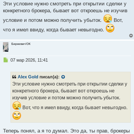
с
раз подскажешь...
Эти условие нужно смотреть при открытии сделки у
т
конкретного брокера, бывает вот откроешь не изучив
условие и потом можно получить убыток.
Вот,
что я имел ввиду, когда бывает невыгодно.
Биржевич'ОК
Н
07 мар 2026, 11:41
е
п
р
Alex Gold
писал(а):
о
Эти условие нужно смотреть при открытии сделки у
ч
конкретного брокера, бывает вот откроешь не
и
т
изучив условие и потом можно получить убыток.
а
Вот, что я имел ввиду, когда бывает невыгодно.
н
н
ы
й
п
Теперь понял, а я то думал. Это да, ты прав, брокеры