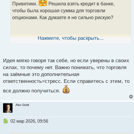
ч
Приветики.
Решила взять кредит в банке,
и
чтобы была хорошая сумма для торговли
т
опционами. Как думаете я не сильно рискую?
а
н
н
ы
Нажмите, чтобы раскрыть...
й
п
о
с
Идея мягко говоря так себе, но если уверены в своих
т
силах, то почему нет. Важно понимать, что торговля
на заёмные это дополнительная
ответственность=стресс. Если справитесь с этим, то
все должно получиться.
Alex Gold
Н
02 мар 2026, 09:56
е
п