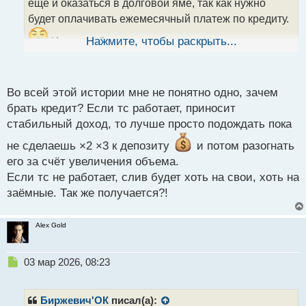
еще и оказаться в долговой яме, так как нужно
н
будет оплачивать ежемесячный платеж по кредиту.
н
ы
И еще добавляется конские проценты по
Нажмите, чтобы раскрыть...
й
кредиту, который в современных реалиях не имеет
п
о
смысла даже брать.
с
Во всей этой истории мне не понятно одно, зачем
т
брать кредит? Если тс работает, приносит
стабильный доход, то лучше просто подождать пока
не сделаешь ×2 ×3 к депозиту
и потом разогнать
его за счёт увеличения объема.
Если тс не работает, слив будет хоть на свои, хоть на
заёмные. Так же получается?!
Alex Gold
Н
03 мар 2026, 08:23
е
п
р
Биржевич'ОК
писал(а):