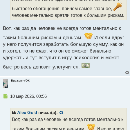
а
быстрого обогащения, причём самое главное,
н
н
человек ментально врятли готов к большим рискам.
ы
й
Вот, как раз да человек не всегда готов ментально к
п
о
таким большим рискам и деньгам.
И если вдруг
с
у него получится заработать большую сумму, как он
т
и хотел, то не факт, что он ее сможет банально
удержать и тут вступит в игру психология и может
быстро весь депозит улетучится.
Биржевич'ОК
Н
10 мар 2026, 09:56
е
п
р
Alex Gold
писал(а):
о
Вот, как раз да человек не всегда готов ментально к
ч
и
таким большим рискам и деньгам.
И если вдруг