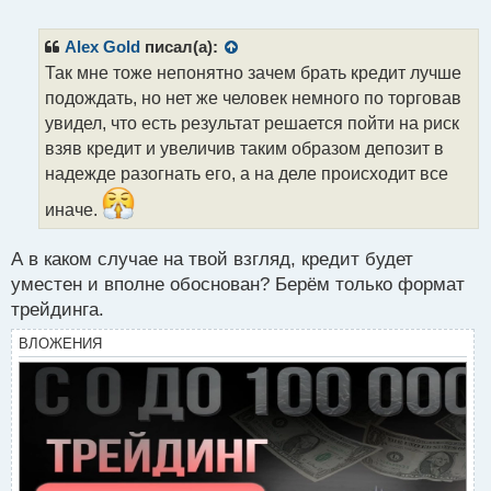
е
п
р
Alex Gold
писал(а):
о
Так мне тоже непонятно зачем брать кредит лучше
ч
подождать, но нет же человек немного по торговав
и
т
увидел, что есть результат решается пойти на риск
а
взяв кредит и увеличив таким образом депозит в
н
надежде разогнать его, а на деле происходит все
н
ы
иначе.
й
п
А в каком случае на твой взгляд, кредит будет
о
с
уместен и вполне обоснован? Берём только формат
т
трейдинга.
ВЛОЖЕНИЯ