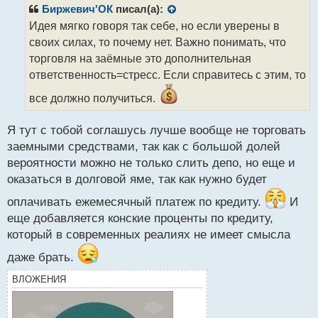
р
Биржевич'ОК
писал(а):
о
Идея мягко говоря так себе, но если уверены в
ч
своих силах, то почему нет. Важно понимать, что
и
т
торговля на заёмные это дополнительная
а
ответственность=стресс. Если справитесь с этим, то
н
н
все должно получиться.
ы
й
Я тут с тобой соглашусь лучше вообще не торговать
п
заемными средствами, так как с большой долей
о
с
вероятности можно не только слить депо, но еще и
т
оказаться в долговой яме, так как нужно будет
оплачивать ежемесячный платеж по кредиту.
И
еще добавляется конские проценты по кредиту,
который в современных реалиях не имеет смысла
даже брать.
ВЛОЖЕНИЯ