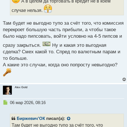
А в целом да торговать в кредит не в коем
н
н
случае нельзя.
ы
й
п
Там будет не выгодно тупо за счёт того, что комиссия
о
перекроет большую часть прибыли, а чтобы такое
с
было надо пипсовать, войти условно на 4-5 пипсов и
т
сразу закрыться.
Ну и какая это выгодная
сделка? Смех какой то. Спред по валютным парам и
то больше.
А какие это случаи, когда оно попросту невыгодно?
Alex Gold
Н
06 мар 2026, 08:16
е
п
р
Биржевич'ОК
писал(а):
о
Там будет не выгодно тупо за счёт того, что