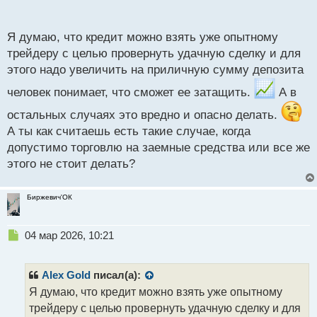
п
о
с
Я думаю, что кредит можно взять уже опытному
т
трейдеру с целью провернуть удачную сделку и для
этого надо увеличить на приличную сумму депозита
человек понимает, что сможет ее затащить.
А в
остальных случаях это вредно и опасно делать.
А ты как считаешь есть такие случае, когда
допустимо торговлю на заемные средства или все же
этого не стоит делать?
Биржевич'ОК
Н
04 мар 2026, 10:21
е
п
р
Alex Gold
писал(а):
о
Я думаю, что кредит можно взять уже опытному
ч
трейдеру с целью провернуть удачную сделку и для
и