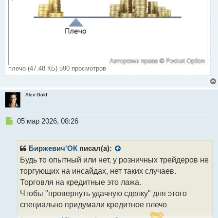
плечо (47.48 КБ) 590 просмотров
Alex Gold
Н
05 мар 2026, 08:26
е
п
р
Биржевич'ОК
писал(а):
о
Будь то опытный или нет, у розничных трейдеров не
ч
торгующих на инсайдах, нет таких случаев.
и
т
Торговля на кредитные это лажа.
а
Чтобы "провернуть удачную сделку" для этого
н
специально придумали кредитное плечо
н
ы