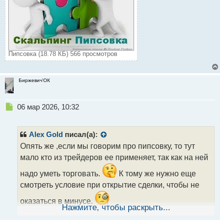
Пипсовка (18.78 КБ) 566 просмотров
Биржевич'ОК
Н
06 мар 2026, 10:32
е
п
р
Alex Gold
писал(а):
о
Опять же ,если мы говорим про пипсовку, то тут
ч
мало кто из трейдеров ее применяет, так как на ней
и
т
надо уметь торговать.
К тому же нужно еще
а
смотреть условие при открытие сделки, чтобы не
н
н
оказаться в минусе.
ы
Нажмите, чтобы раскрыть...
й