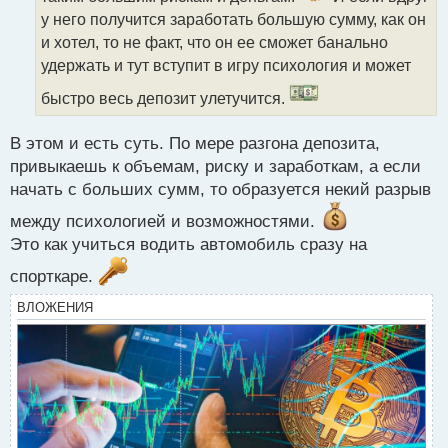
т
у него получится заработать большую сумму, как он
а
и хотел, то не факт, что он ее сможет банально
н
н
удержать и тут вступит в игру психология и может
ы
быстро весь депозит улетучится.
й
п
о
В этом и есть суть. По мере разгона депозита,
с
привыкаешь к объемам, риску и заработкам, а если
т
начать с больших сумм, то образуется некий разрыв
между психологией и возможностями.
Это как учиться водить автомобиль сразу на
спорткаре.
ВЛОЖЕНИЯ