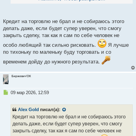
й
п
Тебе приходилось брать кредит на торговлю?
о
с
Кредит на торговлю не брал и не собираюсь этого
т
делать даже, если будет супер уверен, что смогу
закрыть сделку, так как я сам по себе человек не
особо любящий так сильно рисковать.
Я лучше
по тихоньку по маленьку буду торговать и со
временем дойду до нужного результата.
Биржевич'ОК
Н
09 мар 2026, 12:59
е
п
р
Alex Gold
писал(а):
о
Кредит на торговлю не брал и не собираюсь этого
ч
делать даже, если будет супер уверен, что смогу
и
т
закрыть сделку, так как я сам по себе человек не
а