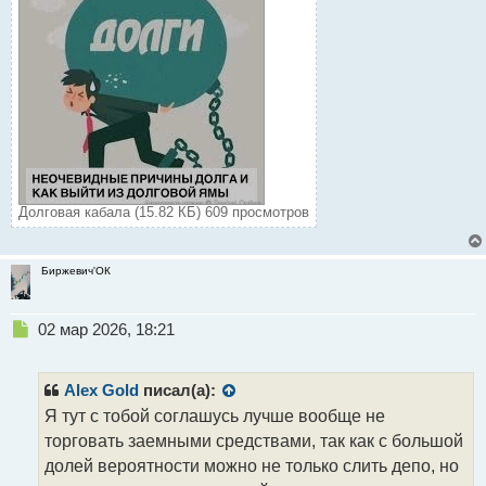
Долговая кабала (15.82 КБ) 609 просмотров
Биржевич'ОК
Н
02 мар 2026, 18:21
е
п
р
Alex Gold
писал(а):
о
Я тут с тобой соглашусь лучше вообще не
ч
торговать заемными средствами, так как с большой
и
т
долей вероятности можно не только слить депо, но
а