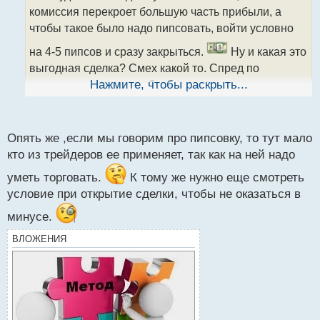
ч
комиссия перекроет большую часть прибыли, а
и
т
чтобы такое было надо пипсовать, войти условно
а
на 4-5 пипсов и сразу закрыться.
Ну и какая это
н
н
выгодная сделка? Смех какой то. Спред по
ы
валютным парам и то больше.
Нажмите, чтобы раскрыть...
й
А какие это случаи, когда оно попросту невыгодно?
п
о
с
Опять же ,если мы говорим про пипсовку, то тут мало
т
кто из трейдеров ее применяет, так как на ней надо
уметь торговать.
К тому же нужно еще смотреть
условие при открытие сделки, чтобы не оказаться в
минусе.
ВЛОЖЕНИЯ