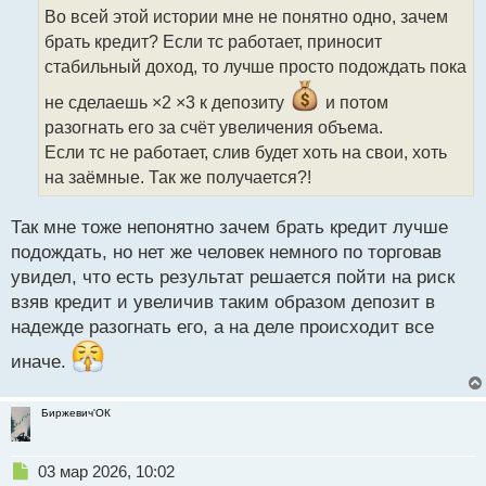
о
Во всей этой истории мне не понятно одно, зачем
ч
брать кредит? Если тс работает, приносит
и
т
стабильный доход, то лучше просто подождать пока
а
не сделаешь ×2 ×3 к депозиту
и потом
н
н
разогнать его за счёт увеличения объема.
ы
Если тс не работает, слив будет хоть на свои, хоть
й
на заёмные. Так же получается?!
п
о
с
Так мне тоже непонятно зачем брать кредит лучше
т
подождать, но нет же человек немного по торговав
увидел, что есть результат решается пойти на риск
взяв кредит и увеличив таким образом депозит в
надежде разогнать его, а на деле происходит все
иначе.
Биржевич'ОК
Н
03 мар 2026, 10:02