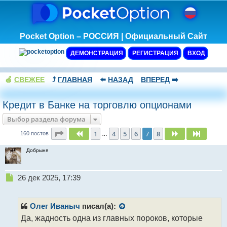
Pocket Option – РОССИЯ | Официальный Сайт
ДЕМОНСТРАЦИЯ
РЕГИСТРАЦИЯ
ВХОД
🍏
СВЕЖЕЕ
⤴️
ГЛАВНАЯ
⬅️
НАЗАД
ВПЕРЕД
➡️
Кредит в Банке на торговлю опционами
Выбор раздела форума
Страница
7
из
8
1
4
5
6
7
8
Пред.
След.
След.
160 постов
…
Добрыня
Н
26 дек 2025, 17:39
е
п
р
Олег Иваныч
писал(а):
о
Да, жадность одна из главных пороков, которые
ч