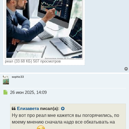
реал (33.68 КБ) 507 просмотров
sophic33
Н
26 июн 2025, 14:09
е
п
р
Елизавета
писал(а):
о
Ну вот про реал мне кажется вы погорячились, по
ч
моему мнению сначала надо все обкатывать на
и
т