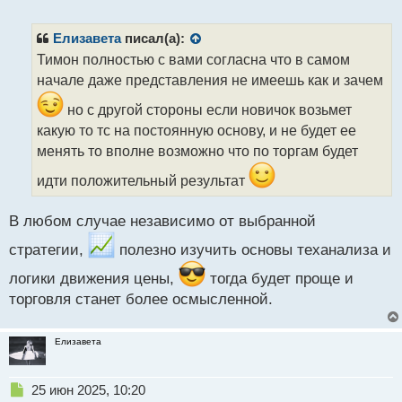
е
п
р
Елизавета
писал(а):
о
Тимон полностью с вами согласна что в самом
ч
начале даже представления не имеешь как и зачем
и
т
но с другой стороны если новичок возьмет
а
какую то тс на постоянную основу, и не будет ее
н
н
менять то вполне возможно что по торгам будет
ы
идти положительный результат
й
п
о
В любом случае независимо от выбранной
с
т
стратегии,
полезно изучить основы теханализа и
логики движения цены,
тогда будет проще и
торговля станет более осмысленной.
Елизавета
Н
25 июн 2025, 10:20