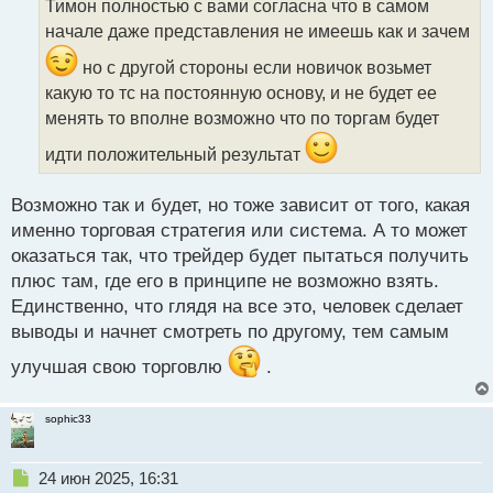
Тимон полностью с вами согласна что в самом
ч
начале даже представления не имеешь как и зачем
и
т
но с другой стороны если новичок возьмет
а
какую то тс на постоянную основу, и не будет ее
н
н
менять то вполне возможно что по торгам будет
ы
идти положительный результат
й
п
о
Возможно так и будет, но тоже зависит от того, какая
с
именно торговая стратегия или система. А то может
т
оказаться так, что трейдер будет пытаться получить
плюс там, где его в принципе не возможно взять.
Единственно, что глядя на все это, человек сделает
выводы и начнет смотреть по другому, тем самым
улучшая свою торговлю
.
sophic33
Н
24 июн 2025, 16:31