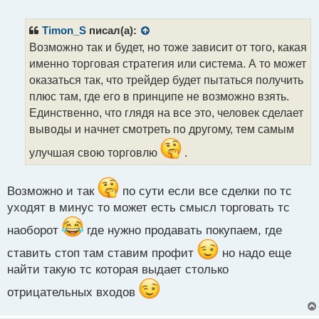
е
п
р
Timon_S
писал(а):
о
Возможно так и будет, но тоже зависит от того, какая
ч
именно торговая стратегия или система. А то может
и
т
оказаться так, что трейдер будет пытаться получить
а
плюс там, где его в принципе не возможно взять.
н
Единственно, что глядя на все это, человек сделает
н
выводы и начнет смотреть по другому, тем самым
ы
й
улучшая свою торговлю
.
п
о
с
Возможно и так
по сути если все сделки по тс
т
уходят в минус то может есть смысл торговать тс
наоборот
где нужно продавать покупаем, где
ставить стоп там ставим профит
но надо еще
найти такую тс которая выдает столько
отрицательных входов