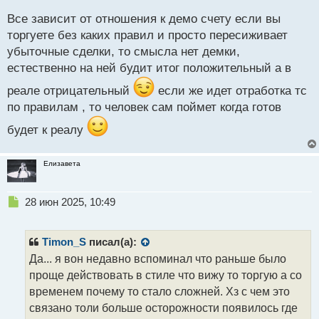
п
Все зависит от отношения к демо счету если вы
о
с
торгуете без каких правил и просто пересиживает
т
убыточные сделки, то смысла нет демки,
естественно на ней будит итог положительный а в
реале отрицательный
если же идет отработка тс
по правилам , то человек сам поймет когда готов
будет к реалу
Елизавета
Н
28 июн 2025, 10:49
е
п
р
Timon_S
писал(а):
о
Да... я вон недавно вспоминал что раньше было
ч
проще действовать в стиле что вижу то торгую а со
и
т
временем почему то стало сложней. Хз с чем это
а
связано толи больше осторожности появилось где
н