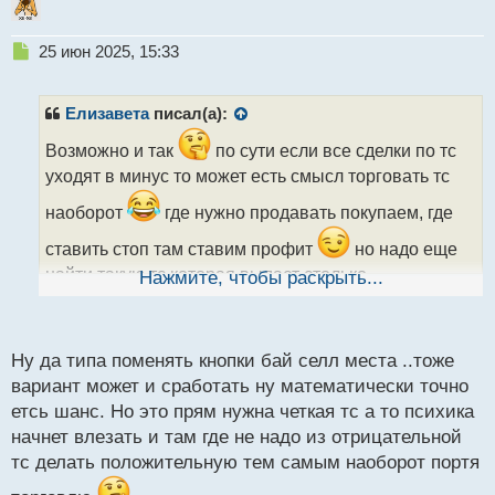
Н
25 июн 2025, 15:33
е
п
р
Елизавета
писал(а):
о
ч
Возможно и так
по сути если все сделки по тс
и
уходят в минус то может есть смысл торговать тс
т
а
наоборот
где нужно продавать покупаем, где
н
ставить стоп там ставим профит
но надо еще
н
ы
найти такую тс которая выдает столько
Нажмите, чтобы раскрыть...
й
п
отрицательных входов
о
с
Ну да типа поменять кнопки бай селл места ..тоже
т
вариант может и сработать ну математически точно
етсь шанс. Но это прям нужна четкая тс а то психика
начнет влезать и там где не надо из отрицательной
тс делать положительную тем самым наоборот портя