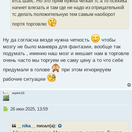
т
етсь шанс. Но это прям нужна четкая тс а то психика
а
начнет влезать и там где не надо из отрицательной
н
тс делать положительную тем самым наоборот
н
ы
портя торговлю
й
п
о
Ну да согласна везде нужна четкость
чтобы
с
мозгу не было маневра для фантазии, вообще так
т
подумать , именно наш мозг и мешает нам в торговле
очень часто мы торгуем не саму цену а то что себе
придумали в голове
при этом игнорируем
рабочие ситуации
sophic33
Н
26 июн 2025, 13:59
е
п
р
__nika__
писал(а):
о