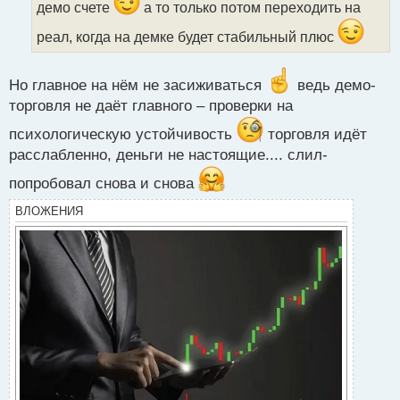
демо счете
а то только потом переходить на
а
н
реал, когда на демке будет стабильный плюс
н
ы
й
Но главное на нём не засиживаться
ведь демо-
п
торговля не даёт главного – проверки на
о
с
психологическую устойчивость
торговля идёт
т
расслабленно, деньги не настоящие.... слил-
попробовал снова и снова
ВЛОЖЕНИЯ