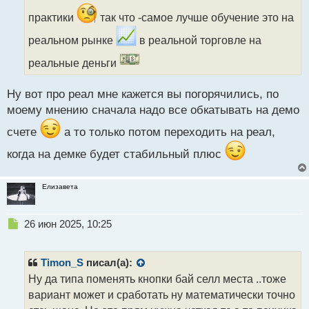
ч
и
практики
так что -самое лучше обучение это на
т
а
реальном рынке
в реальной торговле на
н
реальные деньги
н
ы
й
Ну вот про реал мне кажется вы погорячились, по
п
моему мнению сначала надо все обкатывать на демо
о
с
счете
а то только потом переходить на реал,
т
когда на демке будет стабильный плюс
Елизавета
Н
26 июн 2025, 10:25
е
п
р
Timon_S
писал(а):
о
Ну да типа поменять кнопки бай селл места ..тоже
ч
вариант может и сработать ну математически точно
и