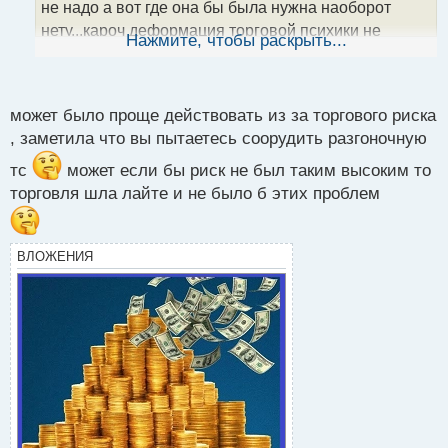
не надо а вот где она бы была нужна наоборот
н
нету...кароч деформация торговой психики не
ы
Нажмите, чтобы раскрыть...
й
совсем в нужную сторону хотя поидее должно быть
п
с точностью наоборот
о
с
может было проще действовать из за торгового риска
т
, заметила что вы пытаетесь соорудить разгоночную
тс
может если бы риск не был таким высоким то
торговля шла лайте и не было б этих проблем
ВЛОЖЕНИЯ