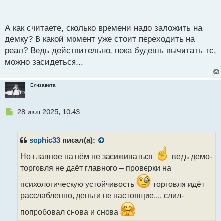
п
также поймёшь какая стратегия подходит под твой
о
темперамент.
с
А как считаете, сколько времени надо заложить на
т
демку? В какой момент уже стоит переходить на
реал? Ведь действительно, пока будешь вычитать тс,
можно засидеться...
Елизавета
Н
28 июн 2025, 10:43
е
п
р
sophic33
писал(а):
о
ч
Но главное на нём не засиживаться
ведь демо-
и
торговля не даёт главного – проверки на
т
а
психологическую устойчивость
торговля идёт
н
расслабленно, деньги не настоящие.... слил-
н
ы
попробовал снова и снова
й