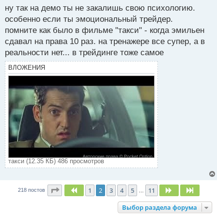
й
ну так на демо ты не закалишь свою психологию.
п
особенно если ты эмоциональный трейдер.
о
с
помните как было в фильме "такси" - когда эмильен
т
сдавал на права 10 раз. на тренажере все супер, а в
реальности нет... в трейдинге тоже самое
ВЛОЖЕНИЯ
такси (12.35 КБ) 486 просмотров
Страница
2
из
11
1
2
3
4
5
11
Пред.
След.
След.
218 постов
…
Выбор раздела форума