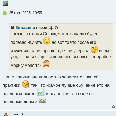
Н
25 июн 2025, 13:55
е
п
р
Елизавета
писал(а):
о
согласна с вами Софик, что тех анализ будет
ч
и
полезно изучить
но вот то что после его
т
а
изучения станет проще, тут я не уверена
когда
н
уходят одни вопросы появляются новые, по крайне
н
ы
мери у меня так
й
п
Наше понимание полностью зависит от нашей
о
с
практики
так что -самое лучше обучение это на
т
реальном рынке
в реальной торговле на
реальные деньги
Timon_S