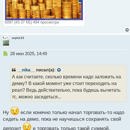
6097 (43.37 КБ) 494 просмотра
sophic33
Н
28 июн 2025, 14:49
е
п
р
__nika__
писал(а):
о
А как считаете, сколько времени надо заложить на
ч
демку? В какой момент уже стоит переходить на
и
т
реал? Ведь действительно, пока будешь вычитать
а
тс, можно засидеться...
н
н
ы
Ну
если конечно только начал торговать-то надо
й
сидеть на демо, пока не научишься сохранять свой
п
о
депозит
и торговать только такой суммой,