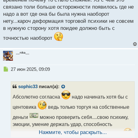
связано толи больше осторожности появилось где не
надо а вот где она бы была нужна наоборот
нету...кароч деформация торговой психики не совсем
в нужную сторону хотя поидее должно быть с
точностью наоборот
__nika__
Н
27 июн 2025, 09:09
е
п
р
sophic33
писал(а):
о
ч
Абсолютно согласна
надо начинать хотя бы с
и
центовика
ведь только торгуя на собственные
т
а
деньги
можно проверить себя....свою психику,
н
эмоции, умение держать удар, способность
н
ы
Нажмите, чтобы раскрыть...
реагировать на внезапное изменение ситуации
й