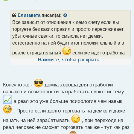
е
п
р
Елизавета
писал(а):
о
Все зависит от отношения к демо счету если вы
ч
торгуете без каких правил и просто пересиживает
и
т
убыточные сделки, то смысла нет демки,
а
естественно на ней будит итог положительный а в
н
н
реале отрицательный
если же идет отработка
ы
тс по правилам , то человек сам поймет когда готов
Нажмите, чтобы раскрыть...
й
п
будет к реалу
о
с
т
Конечно же -
демка хороша для отработки
навыков и возможности разработать свою систему
а реал это уже больше психология чем навык
. Просто если долго торговать на демке и даже
начать на ней зарабатывать
, при переходе на
реал человек не сможет торговать так же - тут как раз