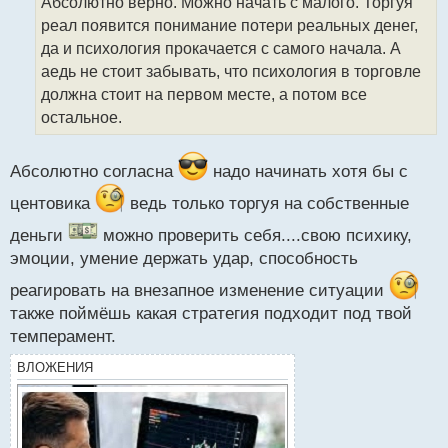
Абсолютно верно. Можно начать с малого. Торгуя
ч
реал появится понимание потери реальных денег,
и
т
да и психология прокачается с самого начала. А
а
аедь не стоит забывать, что психология в торговле
н
должна стоит на первом месте, а потом все
н
остальное.
ы
й
п
Абсолютно согласна
надо начинать хотя бы с
о
с
центовика
ведь только торгуя на собственные
т
деньги
можно проверить себя....свою психику,
эмоции, умение держать удар, способность
реагировать на внезапное изменение ситуации
также поймёшь какая стратегия подходит под твой
темперамент.
ВЛОЖЕНИЯ