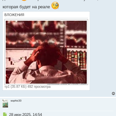
с
т
которая будет на реале
ВЛОЖЕНИЯ
тр1 (35.87 КБ) 492 просмотра
sophic33
Н
28 июн 2025, 14:54