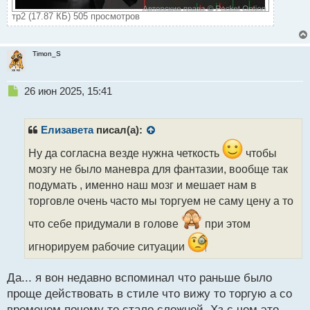
тр2 (17.87 КБ) 505 просмотров
Timon_S
Н
26 июн 2025, 15:41
е
п
р
Елизавета
писал(а):
о
ч
Ну да согласна везде нужна четкость
чтобы
и
мозгу не было маневра для фантазии, вообще так
т
подумать , именно наш мозг и мешает нам в
а
торговле очень часто мы торгуем не саму цену а то
н
н
что себе придумали в голове
при этом
ы
й
игнорируем рабочие ситуации
п
о
с
Да... я вон недавно вспоминал что раньше было
т
проще действовать в стиле что вижу то торгую а со
временем почему то стало сложней. Хз с чем это