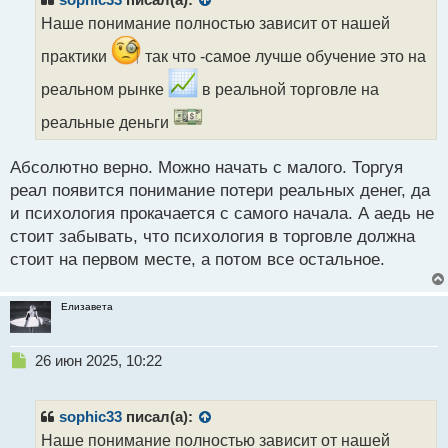
о
Наше понимание полностью зависит от нашей
ч
и
практики
так что -самое лучше обучение это на
т
а
реальном рынке
в реальной торговле на
н
реальные деньги
н
ы
й
Абсолютно верно. Можно начать с малого. Торгуя
п
реал появится понимание потери реальных денег, да
о
с
и психология прокачается с самого начала. А аедь не
т
стоит забывать, что психология в торговле должна
стоит на первом месте, а потом все остальное.
Елизавета
Н
26 июн 2025, 10:22
е
п
р
sophic33
писал(а):
о
Наше понимание полностью зависит от нашей