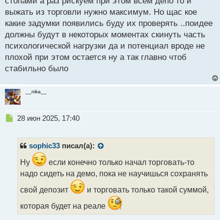
стопами а раз рискуем при этом всем депо то и
выжать из торговли нужно максимум. Но щас кое
какие задумки появились буду их проверять ..поидее
должны будут в некоторых моментах скинуть часть
психологической нагрузки да и потенциал вроде не
плохой при этом остается ну а так главно чтоб
стабильно было
__nika__
Н
28 июн 2025, 17:40
е
п
р
sophic33
писал(а):
о
ч
Ну
если конечно только начал торговать-то
и
надо сидеть на демо, пока не научишься сохранять
т
а
свой депозит
и торговать только такой суммой,
н
которая будет на реале
н
ы