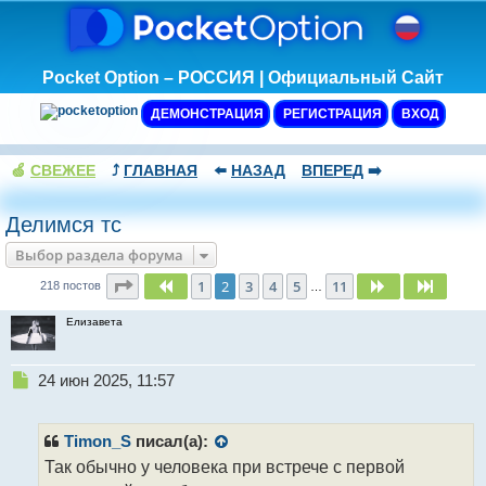
Pocket Option – РОССИЯ | Официальный Сайт
ДЕМОНСТРАЦИЯ
РЕГИСТРАЦИЯ
ВХОД
🍏
СВЕЖЕЕ
⤴️
ГЛАВНАЯ
⬅️
НАЗАД
ВПЕРЕД
➡️
Делимся тс
Выбор раздела форума
Страница
2
из
11
1
2
3
4
5
11
Пред.
След.
След.
218 постов
…
Елизавета
Н
24 июн 2025, 11:57
е
п
р
Timon_S
писал(а):
о
Так обычно у человека при встрече с первой
ч