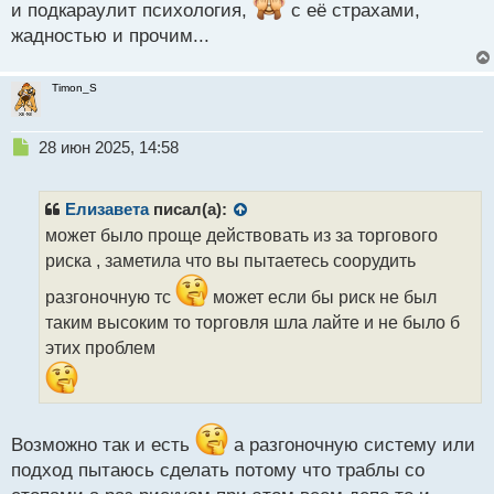
и подкараулит психология,
с её страхами,
жадностью и прочим...
Timon_S
Н
28 июн 2025, 14:58
е
п
р
Елизавета
писал(а):
о
может было проще действовать из за торгового
ч
риска , заметила что вы пытаетесь соорудить
и
т
разгоночную тс
может если бы риск не был
а
таким высоким то торговля шла лайте и не было б
н
н
этих проблем
ы
й
п
о
Возможно так и есть
а разгоночную систему или
с
т
подход пытаюсь сделать потому что траблы со