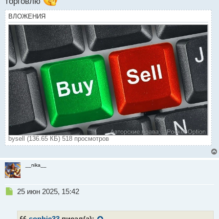
торговлю
ВЛОЖЕНИЯ
bysell (136.65 КБ) 518 просмотров
__nika__
Н
25 июн 2025, 15:42
е
п
р
sophic33
писал(а):