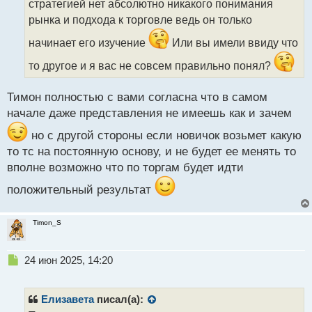
стратегией нет абсолютно никакого понимания
и
т
рынка и подхода к торговле ведь он только
а
начинает его изучение
Или вы имели ввиду что
н
н
то другое и я вас не совсем правильно понял?
ы
й
п
Тимон полностью с вами согласна что в самом
о
начале даже представления не имеешь как и зачем
с
т
но с другой стороны если новичок возьмет какую
то тс на постоянную основу, и не будет ее менять то
вполне возможно что по торгам будет идти
положительный результат
Timon_S
Н
24 июн 2025, 14:20
е
п
р
Елизавета
писал(а):
о