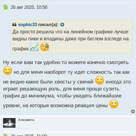
Н
26 авг 2025, 10:56
е
п
р
sophic33
писал(а):
о
Да просто решила что на линейном графике лучше
ч
видны пики и впадины даже при беглом взгляде на
и
т
график
а
н
н
Ну если вам так удобно то можете конечно смотреть
ы
но для меня наоборот ту идет сложность так как
й
п
не видно какие были хвосты у свечей
иногда это
о
играет решающую роль, для меня проще сузить
с
т
график до минимума, чтобы увидеть ближайшие
уровни, на которые возможна реакция цены
Елизавета
Н