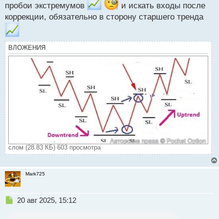
о
пробои экстремумов
и искать входы после
с
коррекции, обязательно в сторону старшего тренда
т
ВЛОЖЕНИЯ
слом (28.83 КБ) 603 просмотра
Mark725
Н
20 авг 2025, 15:12
е
п