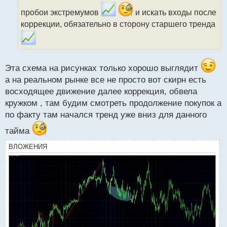
ч
и
пробои экстремумов
и искать входы после
т
коррекции, обязательно в сторону старшего тренда
а
н
н
ы
й
Эта схема на рисунках только хорошо выглядит
п
а на реальном рынке все не просто вот скирн есть
о
восходящее движение далее коррекция, обвела
с
т
кружком , там будим смотреть продолжение покупок а
по факту там начался тренд уже вниз для данного
тайма
ВЛОЖЕНИЯ