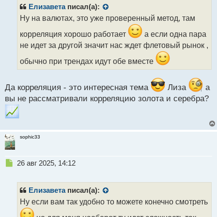
р
Елизавета
писал(а):
о
Ну на валютах, это уже проверенный метод, там
ч
и
корреляция хорошо работает
а если одна пара
т
не идет за другой значит нас ждет флетовый рынок ,
а
н
обычно при трендах идут обе вместе
н
ы
й
Да корреляция - это интересная тема
Лиза
а
п
вы не рассматривали корреляцию золота и серебра?
о
с
т
sophic33
Н
26 авг 2025, 14:12
е
п
р
Елизавета
писал(а):
о
Ну если вам так удобно то можете конечно смотреть
ч
и