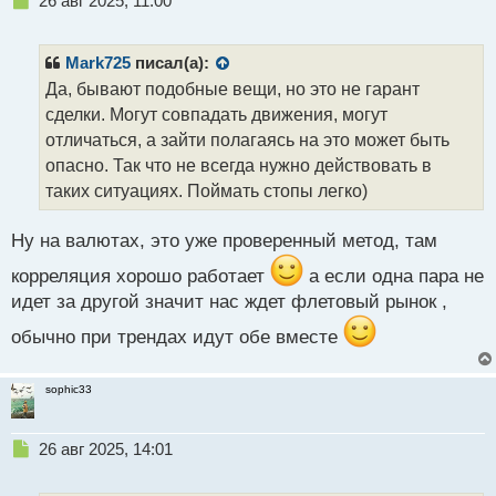
26 авг 2025, 11:00
е
п
р
Mark725
писал(а):
о
Да, бывают подобные вещи, но это не гарант
ч
сделки. Могут совпадать движения, могут
и
т
отличаться, а зайти полагаясь на это может быть
а
опасно. Так что не всегда нужно действовать в
н
таких ситуациях. Поймать стопы легко)
н
ы
й
Ну на валютах, это уже проверенный метод, там
п
корреляция хорошо работает
а если одна пара не
о
с
идет за другой значит нас ждет флетовый рынок ,
т
обычно при трендах идут обе вместе
sophic33
Н
26 авг 2025, 14:01
е
п