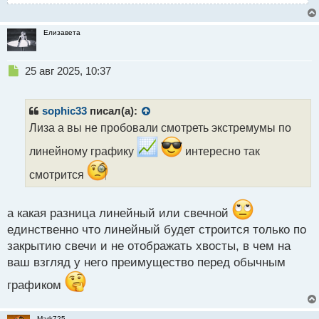
Елизавета
Н
25 авг 2025, 10:37
е
п
р
sophic33
писал(а):
о
Лиза а вы не пробовали смотреть экстремумы по
ч
и
линейному графику
интересно так
т
а
смотрится
н
н
ы
а какая разница линейный или свечной
й
единственно что линейный будет строится только по
п
закрытию свечи и не отображать хвосты, в чем на
о
ваш взгляд у него преимущество перед обычным
с
т
графиком
Mark725