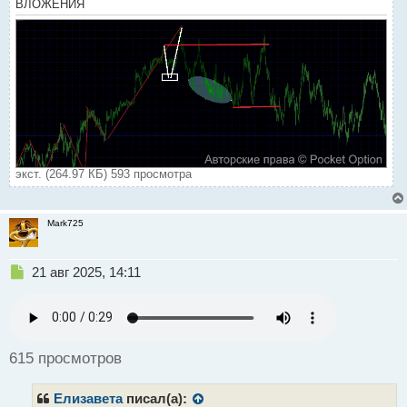
ВЛОЖЕНИЯ
экст. (264.97 КБ) 593 просмотра
Mark725
Н
21 авг 2025, 14:11
е
п
р
о
ч
615 просмотров
и
т
Елизавета
писал(а):
а