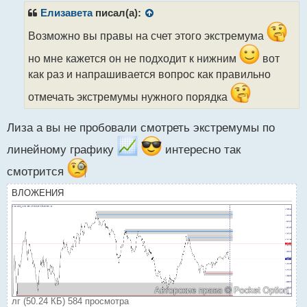
р
Елизавета
писал(а):
о
ч
Возможно вы правы на счет этого экстремума
и
но мне кажется он не подходит к нижним
вот
т
а
как раз и напрашивается вопрос как правильно
н
отмечать экстремумы нужного порядка
н
ы
й
Лиза а вы не пробовали смотреть экстремумы по
п
о
линейному графику
интересно так
с
т
смотрится
ВЛОЖЕНИЯ
лг (50.24 КБ) 584 просмотра