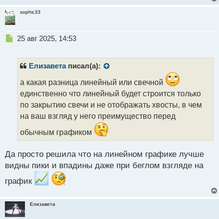
sophic33
Н
25 авг 2025, 14:53
е
п
р
Елизавета
писал(а):
о
ч
а какая разница линейный или свечной
и
единственно что линейный будет строится только
т
по закрытию свечи и не отображать хвосты, в чем
а
на ваш взгляд у него преимущество перед
н
н
обычным графиком
ы
й
п
Да просто решила что на линейном графике лучше
о
видны пики и впадины даже при беглом взгляде на
с
т
график
Елизавета