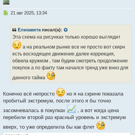
Н
21 авг 2025, 13:34
е
п
р
Елизавета
писал(а):
о
Эта схема на рисунках только хорошо выглядит
ч
и
а на реальном рынке все не просто вот скирн
т
есть восходящее движение далее коррекция,
а
обвела кружком , там будим смотреть продолжение
н
н
покупок а по факту там начался тренд уже вниз для
ы
данного тайма
й
п
о
Конечно всё непросто
но я на скрине показала
с
т
пробитый экстремум, после этого я бы точно
засомневалась в покупках
, а вот когда цена
перебили второй раз красный уровень и экстремум
вверх, то уже определила бы как флет