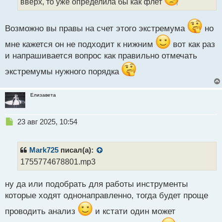
вверх, то уже определила бы как флет
й
п
о
Возможно вы правы на счет этого экстремума
но
с
т
мне кажется он не подходит к нижним
вот как раз
и напрашивается вопрос как правильно отмечать
экстремумы нужного порядка
Елизавета
Н
23 авг 2025, 10:54
е
п
р
Mark725
писал(а):
о
1755774678801.mp3
ч
и
ну да или подобрать для работы инструменты
т
а
которые ходят однонаправленно, тогда будет проще
н
н
проводить анализ
и кстати один может
ы