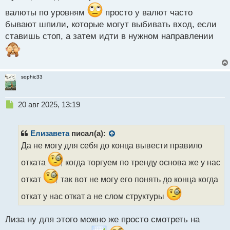
й
валюты по уровням
просто у валют часто
п
бывают шпили, которые могут выбивать вход, если
о
с
ставишь стоп, а затем идти в нужном направлении
т
sophic33
Н
20 авг 2025, 13:19
е
п
р
Елизавета
писал(а):
о
Да не могу для себя до конца вывести правило
ч
и
отката
когда торгуем по тренду основа же у нас
т
а
откат
так вот не могу его понять до конца когда
н
откат у нас откат а не слом структуры
н
ы
й
Лиза ну для этого можно же просто смотреть на
п