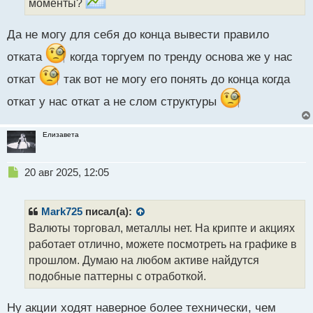
моменты?
н
ы
й
Да не могу для себя до конца вывести правило
п
о
отката
когда торгуем по тренду основа же у нас
с
т
откат
так вот не могу его понять до конца когда
откат у нас откат а не слом структуры
Елизавета
Н
20 авг 2025, 12:05
е
п
р
Mark725
писал(а):
о
Валюты торговал, металлы нет. На крипте и акциях
ч
работает отлично, можете посмотреть на графике в
и
т
прошлом. Думаю на любом активе найдутся
а
подобные паттерны с отработкой.
н
н
Ну акции ходят наверное более технически, чем
ы