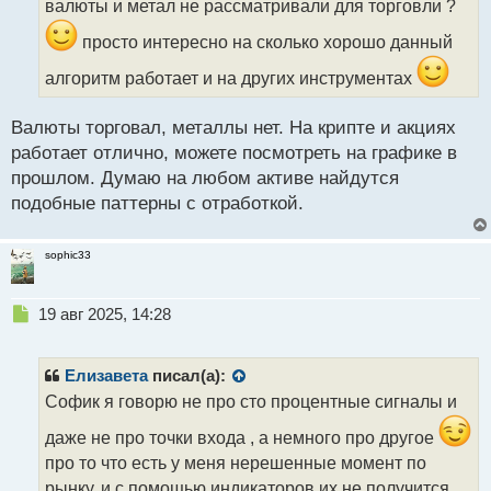
валюты и метал не рассматривали для торговли ?
и
т
просто интересно на сколько хорошо данный
а
н
алгоритм работает и на других инструментах
н
ы
Валюты торговал, металлы нет. На крипте и акциях
й
п
работает отлично, можете посмотреть на графике в
о
прошлом. Думаю на любом активе найдутся
с
подобные паттерны с отработкой.
т
sophic33
Н
19 авг 2025, 14:28
е
п
р
Елизавета
писал(а):
о
Софик я говорю не про сто процентные сигналы и
ч
и
даже не про точки входа , а немного про другое
т
про то что есть у меня нерешенные момент по
а
рынку, и с помощью индикаторов их не получится
н