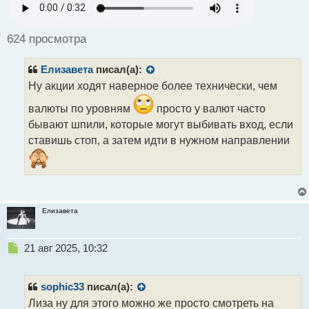
р
о
ч
624 просмотра
и
т
Елизавета
писал(а):
а
н
Ну акции ходят наверное более технически, чем
н
валюты по уровням
просто у валют часто
ы
й
бывают шпили, которые могут выбивать вход, если
п
ставишь стоп, а затем идти в нужном направлении
о
с
т
Елизавета
Н
21 авг 2025, 10:32
е
п
р
sophic33
писал(а):
о
Лиза ну для этого можно же просто смотреть на