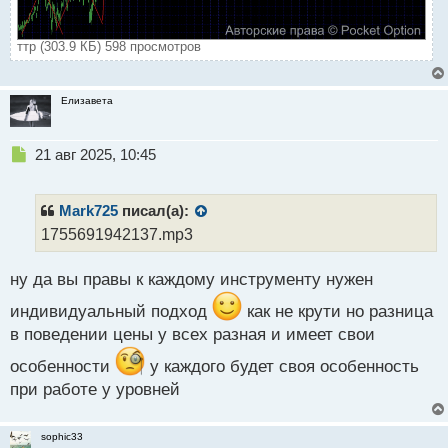
ттр (303.9 КБ) 598 просмотров
Елизавета
Н
21 авг 2025, 10:45
е
п
р
Mark725
писал(а):
о
1755691942137.mp3
ч
и
ну да вы правы к каждому инструменту нужен
т
а
индивидуальный подход
как не крути но разница
н
н
в поведении цены у всех разная и имеет свои
ы
особенности
у каждого будет своя особенность
й
п
при работе у уровней
о
с
sophic33
т