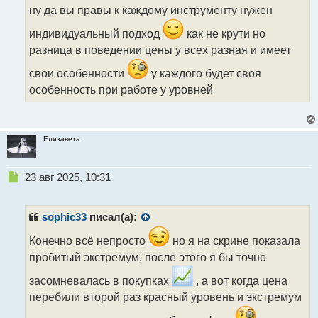
н
ну да вы правы к каждому инструменту нужен
н
индивидуальный подход
как не крути но
ы
й
разница в поведении цены у всех разная и имеет
п
о
свои особенности
у каждого будет своя
с
особенность при работе у уровней
т
Елизавета
Н
23 авг 2025, 10:31
е
п
р
sophic33
писал(а):
о
ч
Конечно всё непросто
но я на скрине показала
и
пробитый экстремум, после этого я бы точно
т
а
засомневалась в покупках
, а вот когда цена
н
перебили второй раз красный уровень и экстремум
н
ы