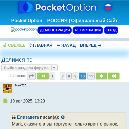
Pocket Option – РОССИЯ | Официальный Сайт
ДЕМОНСТРАЦИЯ
РЕГИСТРАЦИЯ
ВХОД
🍏
СВЕЖЕЕ
⤴️
ГЛАВНАЯ
⬅️
НАЗАД
ВПЕРЕД
➡️
Делимся тс
Выбор раздела форума
Страница
10
из
11
1
7
8
9
10
11
Пред.
След.
След.
217 постов
…
Mark725
Н
19 авг 2025, 13:23
е
п
р
Елизавета
писал(а):
о
Mark, скажите а вы торгуете только крипто рынок,
ч