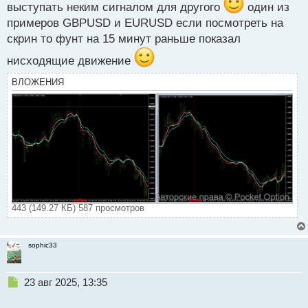
выступать неким сигналом для другого
один из
й
п
примеров GBPUSD и EURUSD если посмотреть на
о
скрин то фунт на 15 минут раньше показал
с
т
нисходящие движение
ВЛОЖЕНИЯ
443 (149.27 КБ) 587 просмотров
sophic33
Н
23 авг 2025, 13:35
е
п