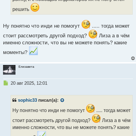
н
решить
ы
й
п
Ну понятно что инди не помогут
..... тогда может
о
с
стоит рассмотреть другой подход?
Лиза а в чём
т
именно сложности, что вы не можете понять? какие
моменты?
Елизавета
Н
20 авг 2025, 12:01
е
п
р
sophic33
писал(а):
о
ч
Ну понятно что инди не помогут
..... тогда может
и
стоит рассмотреть другой подход?
Лиза а в чём
т
а
именно сложности, что вы не можете понять? какие
н