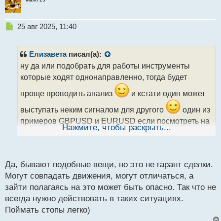
Н
25 авг 2025, 11:40
е
п
р
Елизавета
писал(а):
о
ну да или подобрать для работы инструменты
ч
которые ходят однонаправленно, тогда будет
и
т
проще проводить анализ
и кстати один может
а
н
выступать неким сигналом для другого
один из
н
примеров GBPUSD и EURUSD если посмотреть на
ы
Нажмите, чтобы раскрыть...
скрин то фунт на 15 минут раньше показал
й
п
нисходящие движение
о
с
Да, бывают подобные вещи, но это не гарант сделки.
т
Могут совпадать движения, могут отличаться, а
зайти полагаясь на это может быть опасно. Так что не
всегда нужно действовать в таких ситуациях.
Поймать стопы легко)