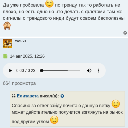
о
Да уже пробовала
по тренду так то работать не
с
плохо, но есть одно но что делать с флетами там же
т
сигналы с трендового инди будут совсем бесполезны
Mark725
Н
14 авг 2025, 12:26
е
п
р
о
ч
664 просмотра
и
т
Елизавета
писал(а):
а
н
Спасибо за ответ зайду почитаю данную ветку
н
может действительно получится взглянуть на рынок
ы
й
под другим углом
п
о