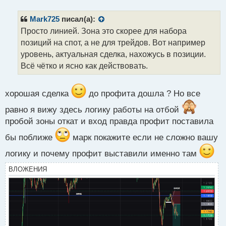
п
р
Mark725
писал(а):
о
Просто линией. Зона это скорее для набора
ч
позиций на спот, а не для трейдов. Вот например
и
т
уровень, актуальная сделка, нахожусь в позиции.
а
Всё чётко и ясно как действовать.
н
н
ы
хорошая сделка
до профита дошла ? Но все
й
п
равно я вижу здесь логику работы на отбой
о
пробой зоны откат и вход правда профит поставила
с
т
бы поближе
марк покажите если не сложно вашу
логику и почему профит выставили именно там
ВЛОЖЕНИЯ