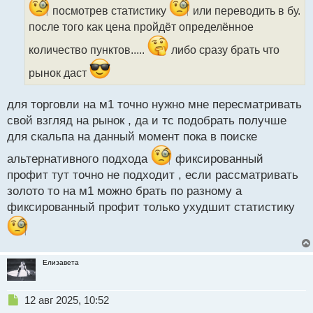
и
посмотрев статистику
или переводить в бу.
т
после того как цена пройдёт определённое
а
н
количество пунктов.....
либо сразу брать что
н
ы
рынок даст
й
п
для торговли на м1 точно нужно мне пересматривать
о
с
свой взгляд на рынок , да и тс подобрать получше
т
для скальпа на данный момент пока в поиске
альтернативного подхода
фиксированный
профит тут точно не подходит , если рассматривать
золото то на м1 можно брать по разному а
фиксированный профит только ухудшит статистику
Елизавета
Н
12 авг 2025, 10:52
е