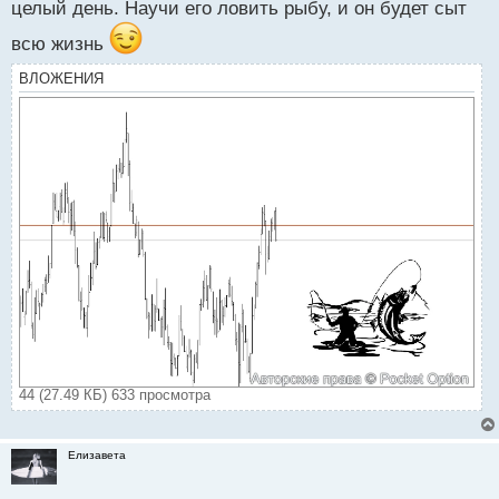
целый день. Научи его ловить рыбу, и он будет сыт
й
п
всю жизнь
о
с
ВЛОЖЕНИЯ
т
44 (27.49 КБ) 633 просмотра
Елизавета