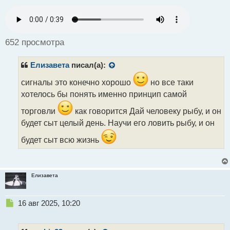
е
п
р
о
ч
652 просмотра
и
т
Елизавета
писал(а):
а
н
сигналы это конечно хорошо
но все таки
н
хотелось бы понять именно принцип самой
ы
й
торговли
как говорится Дай человеку рыбу, и он
п
о
будет сыт целый день. Научи его ловить рыбу, и он
с
будет сыт всю жизнь
т
Елизавета
Н
16 авг 2025, 10:20
е
п