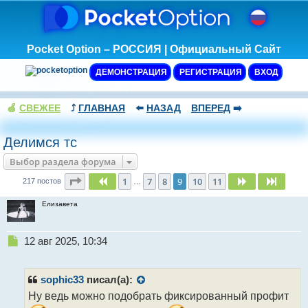
Pocket Option – РОССИЯ | Официальный Сайт
ДЕМОНСТРАЦИЯ
РЕГИСТРАЦИЯ
ВХОД
🍏
СВЕЖЕЕ
⤴️
ГЛАВНАЯ
⬅️
НАЗАД
ВПЕРЕД
➡️
Делимся тс
Выбор раздела форума
Страница
9
из
11
1
7
8
9
10
11
Пред.
След.
След.
217 постов
…
Елизавета
Н
12 авг 2025, 10:34
е
п
р
sophic33
писал(а):
о
Ну ведь можно подобрать фиксированный профит
ч