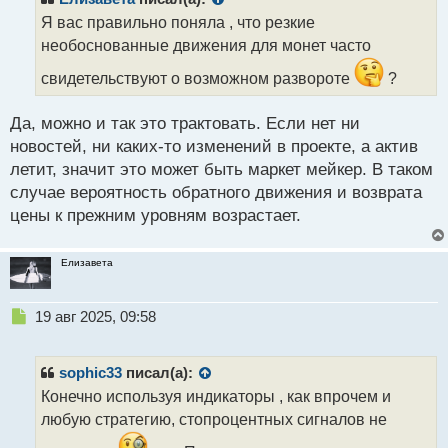
о
Я вас правильно поняла , что резкие
ч
необоснованные движения для монет часто
и
т
свидетельствуют о возможном развороте
?
а
н
н
Да, можно и так это трактовать. Если нет ни
ы
новостей, ни каких-то изменений в проекте, а актив
й
летит, значит это может быть маркет мейкер. В таком
п
случае вероятность обратного движения и возврата
о
с
цены к прежним уровням возрастает.
т
Елизавета
Н
19 авг 2025, 09:58
е
п
р
sophic33
писал(а):
о
Конечно используя индикаторы , как впрочем и
ч
любую стратегию, стопроцентных сигналов не
и
т