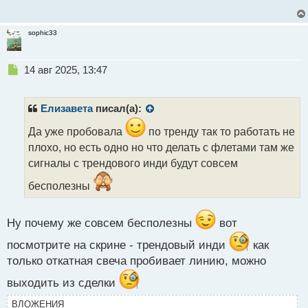
с
т
sophic33
Н
14 авг 2025, 13:47
е
п
р
Елизавета
писал(а):
о
ч
Да уже пробовала
по тренду так то работать не
и
плохо, но есть одно но что делать с флетами там же
т
сигналы с трендового инди будут совсем
а
н
бесполезны
н
ы
й
Ну почему же совсем бесполезны
вот
п
о
посмотрите на скрине - трендовый инди
как
с
только откатная свеча пробивает линию, можно
т
выходить из сделки
ВЛОЖЕНИЯ