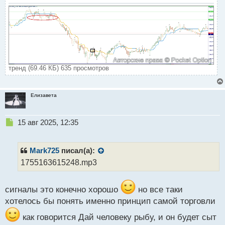
тренд (69.46 КБ) 635 просмотров
Елизавета
Н
15 авг 2025, 12:35
е
п
р
Mark725
писал(а):
о
1755163615248.mp3
ч
и
т
сигналы это конечно хорошо
но все таки
а
хотелось бы понять именно принцип самой торговли
н
н
как говорится Дай человеку рыбу, и он будет сыт
ы