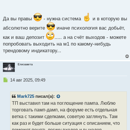
по разному а фиксированный профит только
п
о
ухудшит статистику
с
т
Да вы правы
- нужна система
и в которую вы
абсолютно верите
иначе психология вас добьёт,
как и ваш депозит
..... а на счёт выходов - можете
попробовать выходить на м1 по какому-нибудь
трендовому индикатору...
Елизавета
Н
14 авг 2025, 09:49
е
п
р
Mark725
писал(а):
о
ТП выставил там на поглощение пампа. Люблю
ч
торговать памп-дамп, на форуме есть отдельная
и
т
ветка с такими сделками, советую заглянуть. Там
а
как раз и будет больше ситуация с описанием, что
н
поможет понять логику входов и выходов.