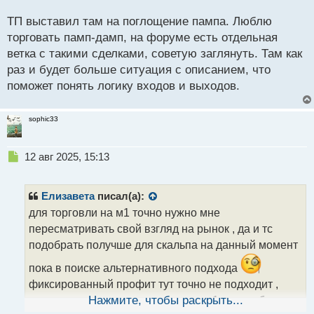
о
с
ТП выставил там на поглощение пампа. Люблю
т
торговать памп-дамп, на форуме есть отдельная
ветка с такими сделками, советую заглянуть. Там как
раз и будет больше ситуация с описанием, что
поможет понять логику входов и выходов.
sophic33
Н
12 авг 2025, 15:13
е
п
р
Елизавета
писал(а):
о
для торговли на м1 точно нужно мне
ч
пересматривать свой взгляд на рынок , да и тс
и
т
подобрать получше для скальпа на данный момент
а
пока в поиске альтернативного подхода
н
н
фиксированный профит тут точно не подходит ,
ы
если рассматривать золото то на м1 можно брать
Нажмите, чтобы раскрыть...
й