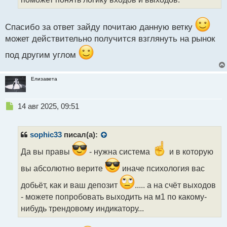
н
ы
й
Спасибо за ответ зайду почитаю данную ветку
п
может действительно получится взглянуть на рынок
о
с
под другим углом
т
Елизавета
Н
14 авг 2025, 09:51
е
п
р
sophic33
писал(а):
о
ч
Да вы правы
- нужна система
и в которую
и
вы абсолютно верите
иначе психология вас
т
а
добьёт, как и ваш депозит
..... а на счёт выходов
н
- можете попробовать выходить на м1 по какому-
н
ы
нибудь трендовому индикатору...
й
п