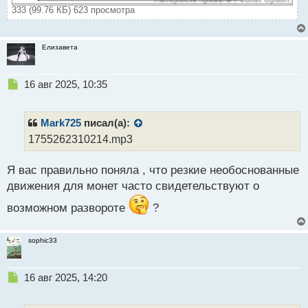
333 (99.76 КБ) 623 просмотра
Елизавета
Н
16 авг 2025, 10:35
е
п
р
Mark725
писал(а):
о
1755262310214.mp3
ч
и
Я вас правильно поняла , что резкие необоснованные
т
а
движения для монет часто свидетельствуют о
н
н
возможном развороте
?
ы
й
sophic33
п
о
с
Н
16 авг 2025, 14:20
т
е
п