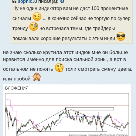
р
sophic33
писал(а):
о
Ну не один индикатор вам не даст 100 процентные
ч
и
сигналы
... я конечно сейчас не торгую по супер
т
а
тренду
но встречала темы, где трейдеры
н
показывали хорошие результаты с этим инди
н
ы
й
не знаю сколько крутила этот индюк мне он больше
п
нравится именно для поиска сильной зоны, а вот в
о
с
остальном не понять
толи смотреть смену цвета,
т
или пробой
ВЛОЖЕНИЯ