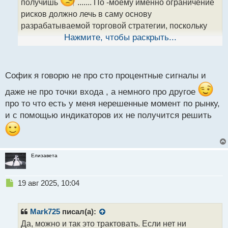
получишь
....... По -моему именно ограничение
а
рисков должно лечь в саму основу
н
н
разрабатываемой торговой стратегии, поскольку
ы
только принцип максимального ограничения
Нажмите, чтобы раскрыть...
й
п
убытков
позволяет сосредоточить свои мысли
о
с
на получении прибыли
Софик я говорю не про сто процентные сигналы и
т
даже не про точки входа , а немного про другое
про то что есть у меня нерешенные момент по рынку,
и с помощью индикаторов их не получится решить
Елизавета
Н
19 авг 2025, 10:04
е
п
р
Mark725
писал(а):
о
Да, можно и так это трактовать. Если нет ни