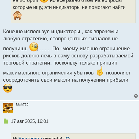
т
которые ищу, эти индикаторы не помогают найти
а
н
н
ы
Конечно используя индикаторы , как впрочем и
й
п
любую стратегию, стопроцентных сигналов не
о
получишь
....... По -моему именно ограничение
с
т
рисков должно лечь в саму основу разрабатываемой
торговой стратегии, поскольку только принцип
максимального ограничения убытков
позволяет
сосредоточить свои мысли на получении прибыли
Mark725
Н
17 авг 2025, 16:01
е
п
р
Елизавета
писал(а):