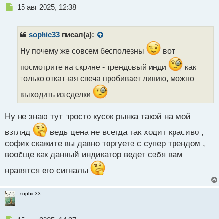
Н
15 авг 2025, 12:38
е
п
р
sophic33
писал(а):
о
ч
Ну почему же совсем бесполезны
вот
и
посмотрите на скрине - трендовый инди
как
т
а
только откатная свеча пробивает линию, можно
н
выходить из сделки
н
ы
й
Ну не знаю тут просто кусок рынка такой на мой
п
о
взгляд
ведь цена не всегда так ходит красиво ,
с
софик скажите вы давно торгуете с супер трендом ,
т
вообще как данный индикатор ведет себя вам
нравятся его сигналы
sophic33