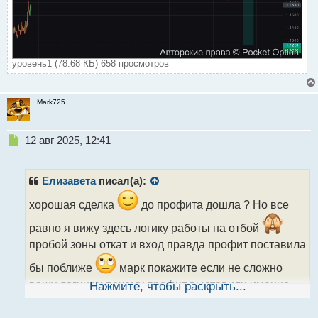
уровень1 (78.68 КБ) 658 просмотров
Mark725
Н
12 авг 2025, 12:41
е
п
р
Елизавета
писал(а):
о
ч
хорошая сделка
до профита дошла ? Но все
и
равно я вижу здесь логику работы на отбой
т
а
пробой зоны откат и вход правда профит поставила
н
бы поближе
марк покажите если не сложно
н
ы
вашу логику и почему профит выставили именно
Нажмите, чтобы раскрыть...
й
п
там