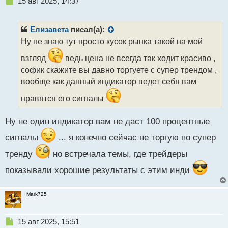
Н
15 авг 2025, 14:37
е
п
р
Елизавета
писал(а):
о
Ну не знаю тут просто кусок рынка такой на мой
ч
и
взгляд
ведь цена не всегда так ходит красиво ,
т
софик скажите вы давно торгуете с супер трендом ,
а
вообще как данный индикатор ведет себя вам
н
н
нравятся его сигналы
ы
й
п
Ну не один индикатор вам не даст 100 процентные
о
сигналы
... я конечно сейчас не торгую по супер
с
т
тренду
но встречала темы, где трейдеры
показывали хорошие результаты с этим инди
Mark725
Н
15 авг 2025, 15:51