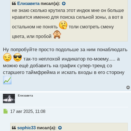
р
Елизавета
писал(а):
о
не знаю сколько крутила этот индюк мне он больше
ч
нравится именно для поиска сильной зоны, а вот в
и
т
остальном не понять
толи смотреть смену
а
н
цвета, или пробой
н
ы
Ну попробуйте просто подольше за ним понаблюдать
й
п
так-то неплохой индикатор по-моему..... а
о
можно ещё добавить на график супер-тренд со
с
т
старшего таймфрейма и искать входы в его сторону
Елизавета
Н
17 авг 2025, 11:08
е
п
р
sophic33
писал(а):