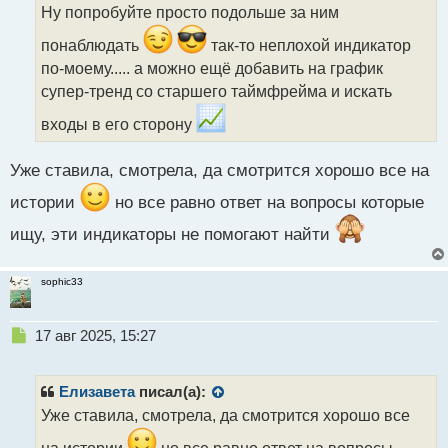
о
Ну попробуйте просто подольше за ним
ч
и
понаблюдать
так-то неплохой индикатор
т
по-моему..... а можно ещё добавить на график
а
супер-тренд со старшего таймфрейма и искать
н
н
входы в его сторону
ы
й
п
Уже ставила, смотрела, да смотрится хорошо все на
о
истории
но все равно ответ на вопросы которые
с
т
ищу, эти индикаторы не помогают найти
sophic33
Н
17 авг 2025, 15:27
е
п
р
Елизавета
писал(а):
о
Уже ставила, смотрела, да смотрится хорошо все
ч
и
на истории
но все равно ответ на вопросы