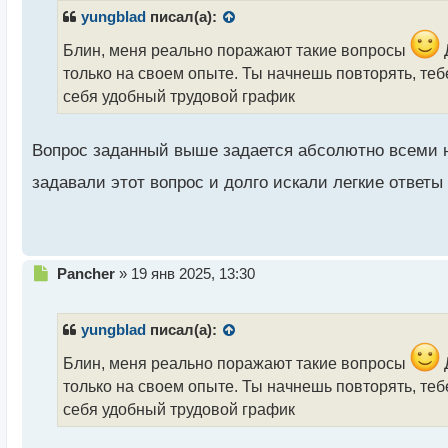
р
yungblad
писал(а):
о
ч
Блин, меня реально поражают такие вопросы
Д
и
только на своем опыте. Ты начнешь повторять, теб
т
себя удобный трудовой график
а
н
н
Вопрос заданный выше задается абсолютно всеми 
ы
й
задавали этот вопрос и долго искали легкие ответы 
п
о
с
т
Н
Pancher
»
19 янв 2025, 13:30
е
п
р
yungblad
писал(а):
о
ч
Блин, меня реально поражают такие вопросы
Д
и
только на своем опыте. Ты начнешь повторять, теб
т
себя удобный трудовой график
а
н