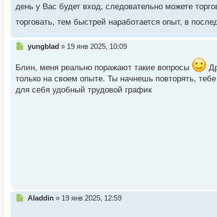
о
день у Вас будет вход, следовательно можете торго
с
т
торговать, тем быстрей наработается опыт, в пос
Н
yungblad
»
19 янв 2025, 10:09
е
п
Блин, меня реально поражают такие вопросы
Др
р
только на своем опыте. Ты начнешь повторять, тебе
о
для себя удобный трудовой график
ч
и
т
а
н
н
ы
й
п
о
с
т
Н
Aladdin
»
19 янв 2025, 12:59
е
п