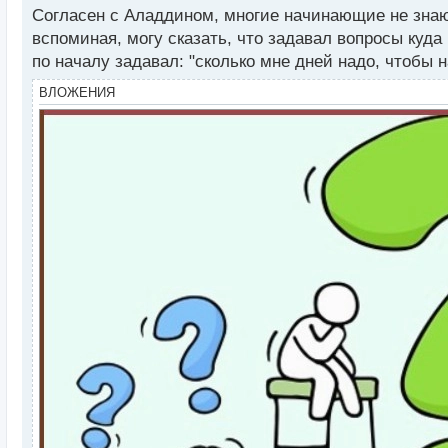
н
Согласен с Аладдином, многие начинающие не знают
ы
вспоминая, могу сказать, что задавал вопросы куда
й
п
по началу задавал: "сколько мне дней надо, чтобы 
о
ВЛОЖЕНИЯ
с
т