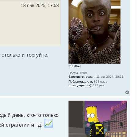
т
ь
18 янв 2025, 17:58
с
я
к
н
а
ч
а
л
у
 столько и торгуйте.
RubiRod
Посты:
1269
Зарегистрирован:
11 авг 2024, 20:31
Поблагодарили:
823 раза
Благодарил (а):
117 раз
В
е
р
н
у
т
ждый день, кто-то только
ь
с
ой стратегии и тд.
я
к
н