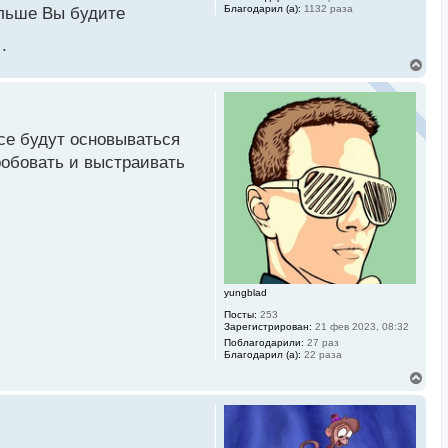
Благодарил (а):
1132 раза
ольше Вы будите
.
В
е
р
н
у
т
все будут основываться
ь
робовать и выстраивать
с
я
к
н
а
ч
а
л
у
yungblad
Посты:
253
Зарегистрирован:
21 фев 2023, 08:32
Поблагодарили:
27 раз
Благодарил (а):
22 раза
В
е
р
н
у
т