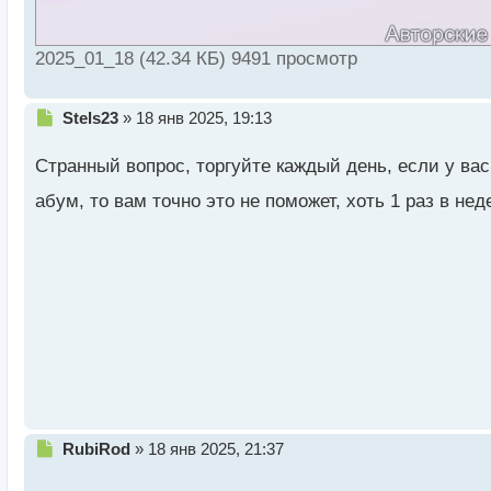
2025_01_18 (42.34 КБ) 9491 просмотр
Н
Stels23
»
18 янв 2025, 19:13
е
п
Странный вопрос, торгуйте каждый день, если у ва
р
о
абум, то вам точно это не поможет, хоть 1 раз в не
ч
и
т
а
н
н
ы
й
п
о
с
т
Н
RubiRod
»
18 янв 2025, 21:37
е
п