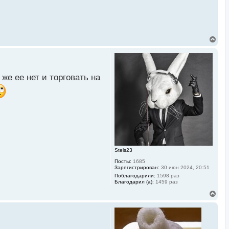
В
е
р
н
у
т
же ее нет и торговать на
ь
с
я
к
н
а
ч
а
л
у
Stels23
Посты:
1685
Зарегистрирован:
30 июн 2024, 20:51
Поблагодарили:
1598 раз
Благодарил (а):
1459 раз
В
е
р
н
у