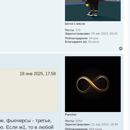
а
ч
а
л
у
Биток с мясом
Посты:
170
Зарегистрирован:
05 авг 2023, 08:30
Поблагодарили:
18 раз
Благодарил (а):
54 раза
В
е
р
н
у
т
ь
18 янв 2025, 17:58
с
я
к
н
а
ч
а
л
у
Pancher
ое, фьючерсы - третье,
Посты:
2054
Зарегистрирован:
21 апр 2024, 18:56
лю. Если м1, то в любой
Поблагодарили:
924 раза