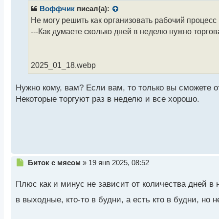
р
Воффчик
писал(а):
о
Не могу решить как организовать рабочий процесс
ч
---Как думаете сколько дней в неделю нужно торгов
и
т
а
н
2025_01_18.webp
н
ы
й
Нужно кому, вам? Если вам, то только вы сможете от
п
Некоторые торгуют раз в неделю и все хорошо.
о
с
т
Н
Биток с мясом
»
19 янв 2025, 08:52
е
п
Плюс как и минус не зависит от количества дней в
р
о
в выходные, кто-то в будни, а есть кто в будни, но 
ч
и