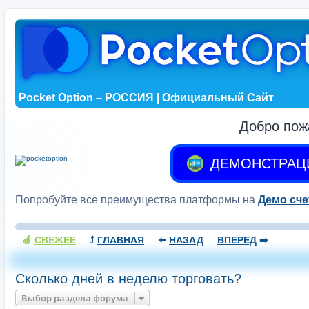
Pocket Option – РОССИЯ | Официальный Сайт
Добро пож
ДЕМОНСТРАЦ
Попробуйте все преимущества платформы на
Демо сче
🍏
СВЕЖЕЕ
⤴️
ГЛАВНАЯ
⬅️
НАЗАД
ВПЕРЕД
➡️
Сколько дней в неделю торговать?
Выбор раздела форума