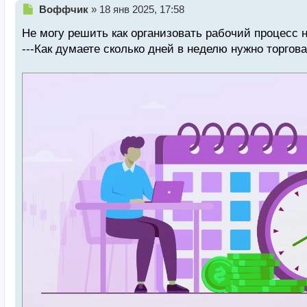
Н
Воффчик
»
18 янв 2025, 17:58
е
Не могу решить как организовать рабочий процесс 
п
р
---Как думаете сколько дней в неделю нужно торгов
о
ч
и
т
а
н
н
ы
й
п
о
с
т