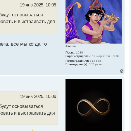
ь
19 янв 2025, 10:09
с
я
е будут основываться
к
н
бовать и выстраивать для
а
ч
а
л
у
ега, все мы когда то
Aladdin
Посты:
1039
Зарегистрирован:
19 мар 2024, 09:39
Поблагодарили:
314 раз
Благодарил (а):
562 раза
В
е
р
н
у
т
ь
19 янв 2025, 10:09
с
я
е будут основываться
к
н
бовать и выстраивать для
а
ч
а
л