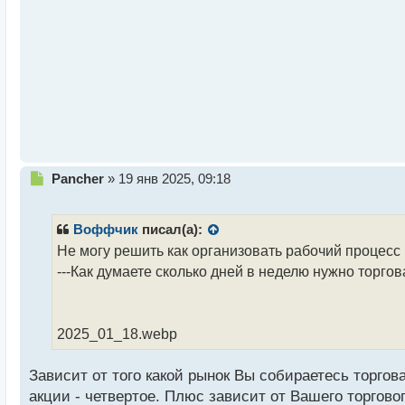
т
а
н
н
ы
й
п
о
с
т
Н
Pancher
»
19 янв 2025, 09:18
е
п
р
Воффчик
писал(а):
о
Не могу решить как организовать рабочий процесс
ч
---Как думаете сколько дней в неделю нужно торгов
и
т
а
н
2025_01_18.webp
н
ы
й
Зависит от того какой рынок Вы собираетесь торгов
п
акции - четвертое. Плюс зависит от Вашего торгово