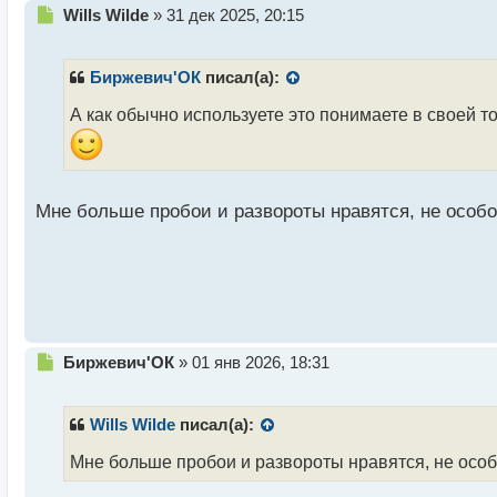
Н
Wills Wilde
»
31 дек 2025, 20:15
е
п
р
Биржевич'ОК
писал(а):
о
ч
А как обычно используете это понимаете в своей 
и
т
а
н
Мне больше пробои и развороты нравятся, не особ
н
ы
й
п
о
с
т
Н
Биржевич'ОК
»
01 янв 2026, 18:31
е
п
р
Wills Wilde
писал(а):
о
ч
Мне больше пробои и развороты нравятся, не осо
и