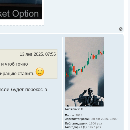
В
е
р
н
у
т
ь
13 янв 2025, 07:55
с
я
 и чтоб точно
к
н
спирацию ставить
а
ч
а
л
сли будет перекос в
у
Биржевич'ОК
Посты:
2814
Зарегистрирован:
28 окт 2025, 22:00
Поблагодарили:
1700 раз
Благодарил (а):
1077 раз