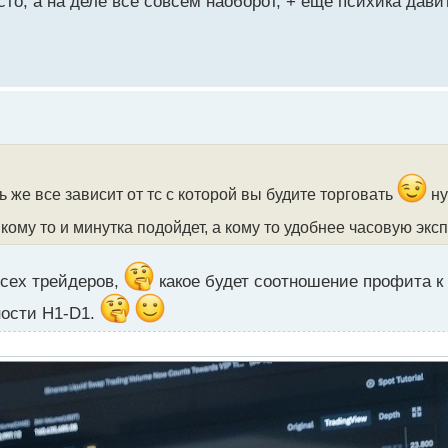
сто, а на деле все совсем наоборот, + еще психика дав
 же все зависит от тс с которой вы будите торговать
ну
 кому то и минутка подойдет, а кому то удобнее часовую эк
всех трейдеров,
какое будет соотношение профита к 
ности H1-D1.