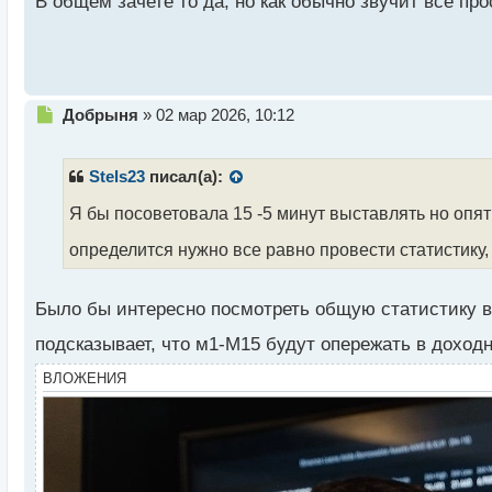
В общем зачете то да, но как обычно звучит все про
й
п
о
с
т
Н
Добрыня
»
02 мар 2026, 10:12
е
п
р
Stels23
писал(а):
о
ч
Я бы посоветовала 15 -5 минут выставлять но опять
и
определится нужно все равно провести статистику,
т
а
н
Было бы интересно посмотреть общую статистику 
н
ы
подсказывает, что м1-М15 будут опережать в доход
й
п
ВЛОЖЕНИЯ
о
с
т