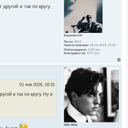
а
ч
другой и так по кругу.
а
л
у
Биржевич'ОК
Посты:
2814
Зарегистрирован:
28 окт 2025, 22:00
Поблагодарили:
1700 раз
Благодарил (а):
1077 раз
В
е
р
н
у
т
ь
01 янв 2026, 18:31
с
я
гой и так по кругу. Ну и
к
н
а
ч
а
л
у
Wills Wilde