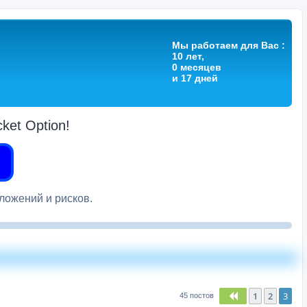
Мы работаем для Вас :
10 лет,
0 месяцев
и 17 дней
et Option!
вложений и рисков.
1
2
3
Пред.
45 постов