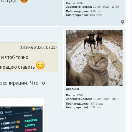
ить будет
Посты:
1007
Зарегистрирован:
29 окт 2025, 11:50
Поблагодарили:
448 раз
Благодарил (а):
464 раза
В
е
р
н
у
т
ь
13 янв 2025, 07:55
с
я
 и чтоб точно
к
н
спирацию ставить
а
ч
а
л
экспирации. Что то
у
Добрыня
Посты:
2763
Зарегистрирован:
28 окт 2025, 18:02
Поблагодарили:
3475 раз
Благодарил (а):
876 раз