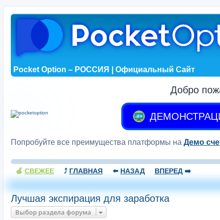
Pocket Option – РОССИЯ | Официальный Сайт
Добро пож
ДЕМОНСТРАЦ
Попробуйте все преимущества платформы на
Демо сче
🍏
СВЕЖЕЕ
⤴️
ГЛАВНАЯ
⬅️
НАЗАД
ВПЕРЕД
➡️
Лучшая экспирация для заработка
Выбор раздела форума