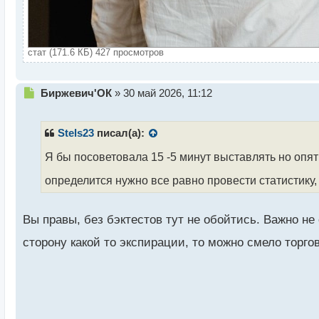
стат (171.6 КБ) 427 просмотров
Н
Биржевич'ОК
»
30 май 2026, 11:12
е
п
р
Stels23
писал(а):
о
ч
Я бы посоветовала 15 -5 минут выставлять но опять
и
определится нужно все равно провести статистику,
т
а
н
Вы правы, без бэктестов тут не обойтись. Важно н
н
ы
сторону какой то экспирации, то можно смело торго
й
п
о
с
т