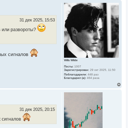
31 дек 2025, 15:53
в или развороты?
ных сигналов
Wills Wilde
Посты:
1007
Зарегистрирован:
29 окт 2025, 11:50
Поблагодарили:
448 раз
Благодарил (а):
464 раза
В
е
р
н
у
т
ь
31 дек 2025, 20:15
с
я
х сигналов
к
н