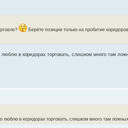
торговле?
Берёте позиции только на пробитие коридоро
о люблю в коридорах торговать, слишком много там лож
бо люблю в коридорах торговать, слишком много там ложны