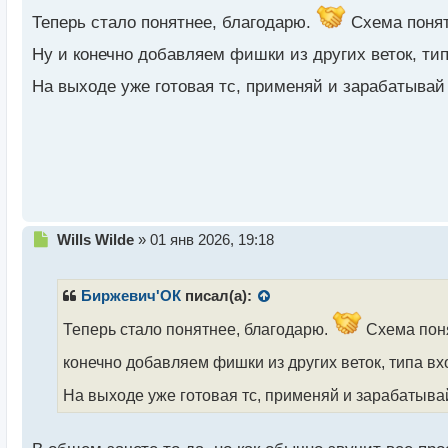
т
а
Теперь стало понятнее, благодарю.
Схема понятн
н
Ну и конечно добавляем фишки из других веток, ти
н
ы
На выходе уже готовая тс, применяй и зарабатыва
й
п
о
с
т
Н
Wills Wilde
»
01 янв 2026, 19:18
е
п
р
Биржевич'ОК
писал(а):
о
ч
Теперь стало понятнее, благодарю.
Схема понят
и
конечно добавляем фишки из других веток, типа вх
т
а
На выходе уже готовая тс, применяй и зарабатыв
н
н
ы