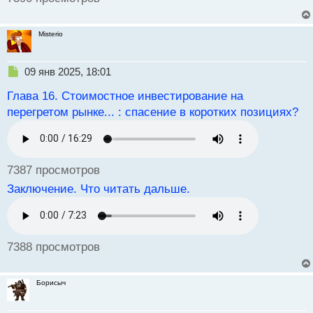
Misterio
Н
09 янв 2025, 18:01
е
Глава 16. Стоимостное инвестирование на
п
р
перегретом рынке... : спасение в коротких позициях?
о
ч
и
т
7387 просмотров
а
н
Заключение. Что читать дальше.
н
ы
й
п
7388 просмотров
о
с
т
Борисыч