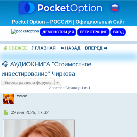
Pocket Option – РОССИЯ | Официальный Сайт
ДЕМОНСТРАЦИЯ
РЕГИСТРАЦИЯ
ВХОД
🍏
СВЕЖЕЕ
⤴️
ГЛАВНАЯ
⬅️
НАЗАД
ВПЕРЕД
➡️
🎧 АУДИОКНИГА "Стоимостное
инвестирование" Чиркова
Выбор раздела форума
12 постов • Страница
1
из
1
Misterio
Н
09 янв 2025, 17:32
е
п
р
о