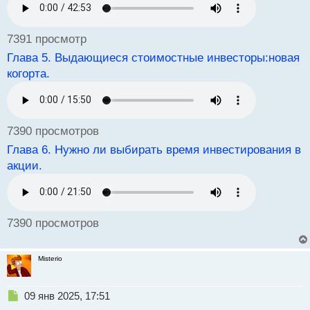
ч
и
т
7391 просмотр
а
н
Глава 5. Выдающиеся стоимостные инвесторы:новая
н
когорта.
ы
й
п
о
с
7390 просмотров
т
Глава 6. Нужно ли выбирать время инвестирования в
акции.
7390 просмотров
Misterio
Н
09 янв 2025, 17:51
е