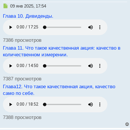
Н
09 янв 2025, 17:54
е
Глава 10. Дивиденды.
п
р
о
ч
и
7386 просмотров
т
а
Глава 11. Что такое качественная акция: качество в
н
количественном измерении.
н
ы
й
п
7387 просмотров
о
с
Глава12. Что такое качественная акция, качество
т
само по себе.
7388 просмотров