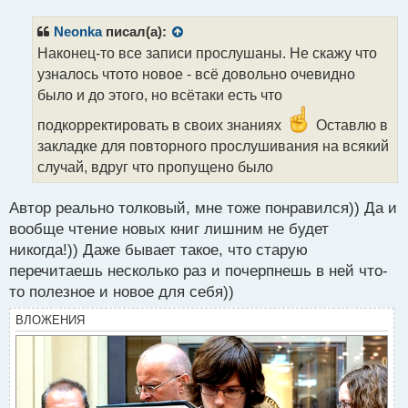
т
п
р
Neonka
писал(а):
о
Наконец-то все записи прослушаны. Не скажу что
ч
узналось чтото новое - всё довольно очевидно
и
т
было и до этого, но всётаки есть что
а
подкорректировать в своих знаниях
Оставлю в
н
н
закладке для повторного прослушивания на всякий
ы
случай, вдруг что пропущено было
й
п
Автор реально толковый, мне тоже понравился)) Да и
о
с
вообще чтение новых книг лишним не будет
т
никогда!)) Даже бывает такое, что старую
перечитаешь несколько раз и почерпнешь в ней что-
то полезное и новое для себя))
ВЛОЖЕНИЯ