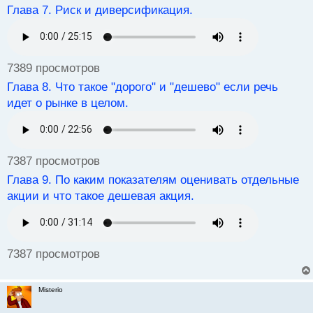
Глава 7. Риск и диверсификация.
п
р
о
ч
и
7389 просмотров
т
а
Глава 8. Что такое "дорого" и "дешево" если речь
н
идет о рынке в целом.
н
ы
й
п
7387 просмотров
о
с
Глава 9. По каким показателям оценивать отдельные
т
акции и что такое дешевая акция.
7387 просмотров
Misterio