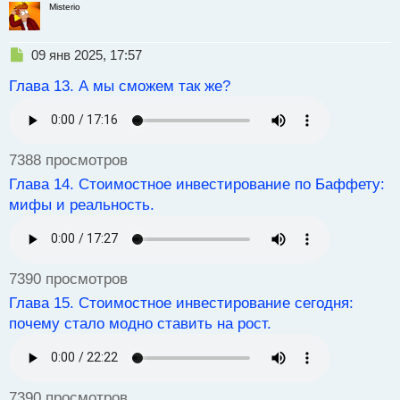
Misterio
Н
09 янв 2025, 17:57
е
Глава 13. А мы сможем так же?
п
р
о
ч
и
7388 просмотров
т
а
Глава 14. Стоимостное инвестирование по Баффету:
н
мифы и реальность.
н
ы
й
п
7390 просмотров
о
с
Глава 15. Стоимостное инвестирование сегодня:
т
почему стало модно ставить на рост.
7390 просмотров