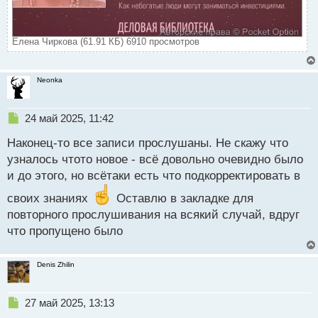
Елена Чиркова (61.91 КБ) 6910 просмотров
Neonka
Н
24 май 2025, 11:42
е
Наконец-то все записи прослушаны. Не скажу что
п
р
узналось чтото новое - всё довольно очевидно было
о
и до этого, но всётаки есть что подкорректировать в
ч
и
своих знаниях
Оставлю в закладке для
т
повторного прослушивания на всякий случай, вдруг
а
что пропущено было
н
н
ы
Denis Zhilin
й
п
о
Н
27 май 2025, 13:13
с
е