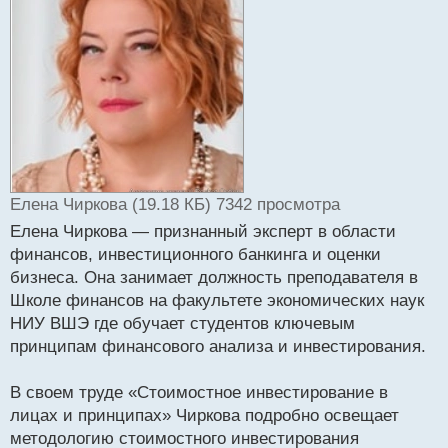
ч
и
т
а
н
н
ы
й
п
о
с
Елена Чиркова (19.18 КБ) 7342 просмотра
т
Елена Чиркова — признанный эксперт в области
финансов, инвестиционного банкинга и оценки
бизнеса. Она занимает должность преподавателя в
Школе финансов на факультете экономических наук
НИУ ВШЭ где обучает студентов ключевым
принципам финансового анализа и инвестирования.
В своем труде «Стоимостное инвестирование в
лицах и принципах» Чиркова подробно освещает
методологию стоимостного инвестирования