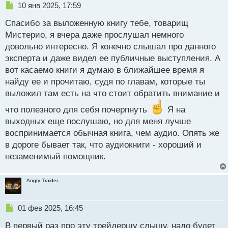
Н
10 янв 2025, 17:59
е
Спасибо за выложенную книгу тебе, товарищ
п
р
Мистерио, я вчера даже прослушал немного
о
довольно интересно. Я конечно слышал про данного
ч
эксперта и даже видел ее публичные выступления. А
и
т
вот касаемо книги я думаю в ближайшее время я
а
найду ее и прочитаю, судя по главам, которые ты
н
выложил там есть на что стоит обратить внимание и
н
ы
что полезного для себя почерпнуть
Я на
й
выходных еще послушаю, но для меня лучше
п
воспринимается обычная книга, чем аудио. Опять же
о
с
в дороге бывает так, что аудиокниги - хороший и
т
незаменимый помощник.
Angry Traider
Н
01 фев 2025, 16:45
е
В первый раз про эту трейдершу слышу, надо будет
п