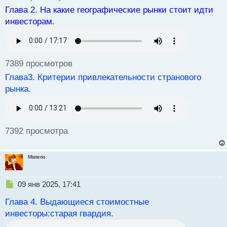
н
Глава 2. На какие географические рынки стоит идти
н
инвесторам.
ы
й
п
о
с
7389 просмотров
т
Глава3. Критерии привлекательности странового
рынка.
7392 просмотра
Misterio
Н
09 янв 2025, 17:41
е
Глава 4. Выдающиеся стоимостные
п
р
инвесторы:старая гвардия.
о