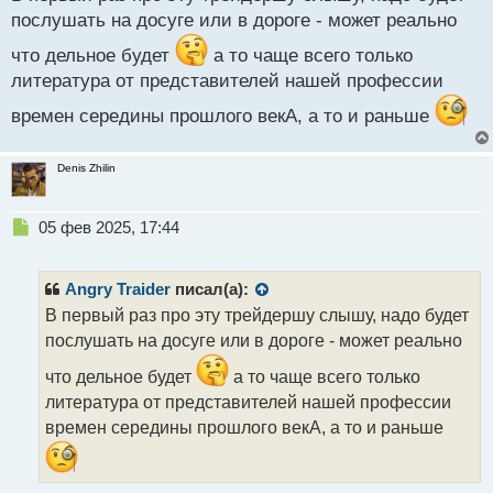
р
послушать на досуге или в дороге - может реально
о
что дельное будет
ч
а то чаще всего только
и
литература от представителей нашей профессии
т
а
времен середины прошлого векА, а то и раньше
н
н
Denis Zhilin
ы
й
п
Н
05 фев 2025, 17:44
о
е
с
п
т
р
Angry Traider
писал(а):
о
В первый раз про эту трейдершу слышу, надо будет
ч
послушать на досуге или в дороге - может реально
и
т
что дельное будет
а то чаще всего только
а
литература от представителей нашей профессии
н
н
времен середины прошлого векА, а то и раньше
ы
й
п