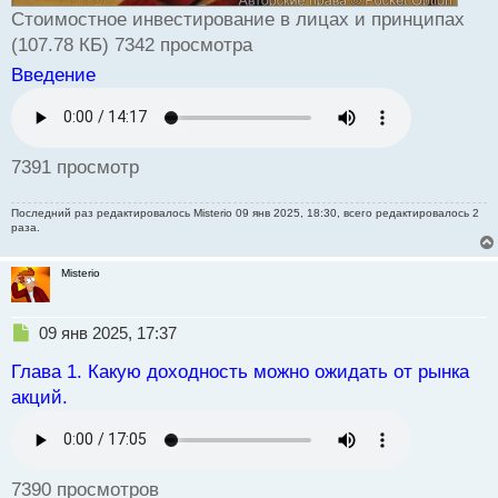
Стоимостное инвестирование в лицах и принципах
(107.78 КБ) 7342 просмотра
Введение
7391 просмотр
Последний раз редактировалось
Misterio
09 янв 2025, 18:30, всего редактировалось 2
раза.
Misterio
Н
09 янв 2025, 17:37
е
Глава 1. Какую доходность можно ожидать от рынка
п
р
акций.
о
ч
и
т
7390 просмотров
а