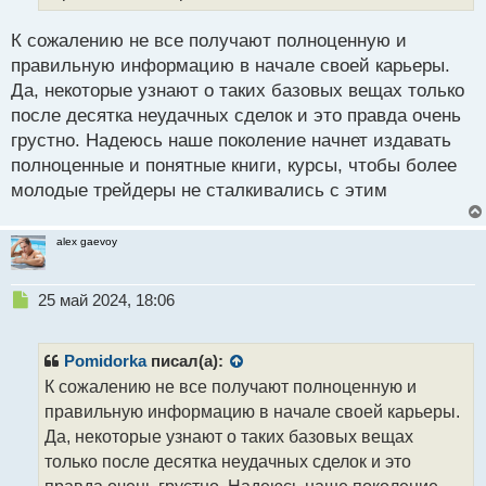
ы
й
К сожалению не все получают полноценную и
п
правильную информацию в начале своей карьеры.
о
с
Да, некоторые узнают о таких базовых вещах только
т
после десятка неудачных сделок и это правда очень
грустно. Надеюсь наше поколение начнет издавать
полноценные и понятные книги, курсы, чтобы более
молодые трейдеры не сталкивались с этим
alex gaevoy
Н
25 май 2024, 18:06
е
п
р
Pomidorka
писал(а):
о
К сожалению не все получают полноценную и
ч
правильную информацию в начале своей карьеры.
и
т
Да, некоторые узнают о таких базовых вещах
а
только после десятка неудачных сделок и это
н