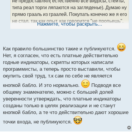
т
не предоставлял( естественно все видосы, стейты,
а
типа реал торги ляпаются на загляденье). Думаю ну
н
прямо грааль из граалей. Покупать конечно же я его
н
не стал, так как опыт, как говорится "не пропьешь".
ы
Нажмите, чтобы раскрыть...
й
В итоге нашел потом этот индюк ломаный, покрутил
п
посмотрел, как и думал продавец? как обычно
о
просто красивые участки рынка вытянул, где - то
с
нафотошопил. В общем ничего нового, даже
т
Как правило большинство такие и публикуются.
скучно)
Нет, я согласен, что есть платные действительно
годные индикаторы, скрипты которых написали
программисты, а теперь просто выставили, чтобы
окупить свой труд, т.к сам по себе не является
кнопкой бабло. И это нормально.
Подводя все
общему знаменателю, можно с большей долей
уверенности утверждать, что платные индикаторы
созданы только в целях реализации и не станут
кнопкой бабло, а те что действительно дают хорошие
точки входа, не публикуются.