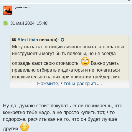
джек твист
Н
31 май 2024, 15:48
е
п
р
AlexLitvin
писал(а):
о
Могу сказать с позиции личного опыта, что платные
ч
инструменты могут быть полезны, но не всегда
и
т
оправдывают свою стоимость.
Важно уметь
а
правильно отбирать индикаторы и не полагаться
н
н
исключительно на них при принятии трейдерских
ы
решений. Важно иметь свою стратегию и
Нажмите, чтобы раскрыть...
й
п
анализировать рынок самостоятельно.
о
с
Ну да, думаю стоит покупать если понимаешь, что
т
конкретно тебе надо, а не просто купить тот, что
подороже, расчитывая на то, что он будет лучше
других