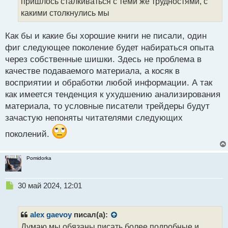
пришлось сталкиваться с теми же трудностями, с
н
какими столкнулись мы
н
ы
й
Как бы и какие бы хорошие книги не писали, один
п
фиг следующее поколение будет набираться опыта
о
через собственные шишки. Здесь не проблема в
с
качестве подаваемого материала, а косяк в
т
восприятии и обработки любой информации. А так
как имеется тенденция к ухудшению анализирования
материала, то условные писатели трейдеры будут
зачастую непоняты читателями следующих
поколений.
Pomidorka
Н
30 май 2024, 12:01
е
п
р
alex gaevoy
писал(а):
о
Думаю мы обязаны писать более подробные и