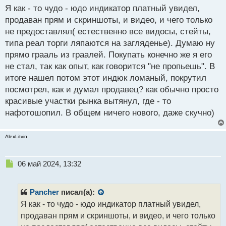
с
Я как - то чудо - юдо индикатор платный увидел,
как по мне, то лучше с бесплатным индикатором
т
продаван прям и скриншоты, и видео, и чего только
слить депо, хотя бы не так обидно будет.
не предоставлял( естественно все видосы, стейты,
типа реал торги ляпаются на загляденье). Думаю ну
прямо грааль из граалей. Покупать конечно же я его
не стал, так как опыт, как говорится "не пропьешь". В
итоге нашел потом этот индюк ломаный, покрутил
посмотрел, как и думал продавец? как обычно просто
красивые участки рынка вытянул, где - то
нафотошопил. В общем ничего нового, даже скучно)
AlexLitvin
Н
06 май 2024, 13:32
е
п
р
Pancher
писал(а):
о
Я как - то чудо - юдо индикатор платный увидел,
ч
продаван прям и скриншоты, и видео, и чего только
и