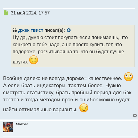
Н
31 май 2024, 17:57
е
п
р
джек твист
писал(а):
о
Ну да, думаю стоит покупать если понимаешь, что
ч
конкретно тебе надо, а не просто купить тот, что
и
т
подороже, расчитывая на то, что он будет лучше
а
других
н
н
ы
Вообще далеко не всегда дороже= качественнее.
й
п
А если брать индикаторы, так тем более. Нужно
о
смотреть статистику, брать пробный период для бэк
с
тестов и тогда методом проб и ошибок можно будет
т
найти оптимальные варианты.
Stalevar