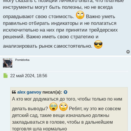
Могу сказать с позиции личного опыта, что платные
й
инструменты могут быть полезны, но не всегда
п
о
оправдывают свою стоимость.
Важно уметь
с
правильно отбирать индикаторы и не полагаться
т
исключительно на них при принятии трейдерских
решений. Важно иметь свою стратегию и
анализировать рынок самостоятельно.
Pomidorka
Н
22 май 2024, 18:56
е
п
р
alex gaevoy
писал(а):
о
А кто мог додуматься до того, чтобы только по ним
ч
и
делать выводы?
Ребят, ну это же совсем
т
детский сад, такие вещи изначально должны
а
закладываться в голове, чтобы в дальнейшем
н
н
торговля шла нормально