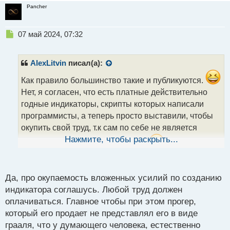
Pancher
Н
07 май 2024, 07:32
е
п
р
AlexLitvin
писал(а):
о
ч
Как правило большинство такие и публикуются.
и
Нет, я согласен, что есть платные действительно
т
годные индикаторы, скрипты которых написали
а
программисты, а теперь просто выставили, чтобы
н
н
окупить свой труд, т.к сам по себе не является
ы
Нажмите, чтобы раскрыть...
кнопкой бабло. И это нормально.
Подводя все
й
п
общему знаменателю, можно с большей долей
о
уверенности утверждать, что платные индикаторы
с
Да, про окупаемость вложенных усилий по созданию
созданы только в целях реализации и не станут
т
индикатора соглашусь. Любой труд должен
кнопкой бабло, а те что действительно дают
оплачиваться. Главное чтобы при этом прогер,
хорошие точки входа, не публикуются.
который его продает не представлял его в виде
грааля, что у думающего человека, естественно