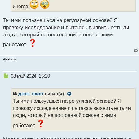
н
иногда
ы
й
Ты ими пользуешься на регулярной основе? Я
п
провожу исследование и пытаюсь выявить есть ли
о
с
люди, который на постоянной основе с ними
т
работают
AlexLitvin
Н
08 май 2024, 13:20
е
п
р
джек твист
писал(а):
о
Ты ими пользуешься на регулярной основе? Я
ч
провожу исследование и пытаюсь выявить есть ли
и
т
люди, который на постоянной основе с ними
а
работают
н
н
ы