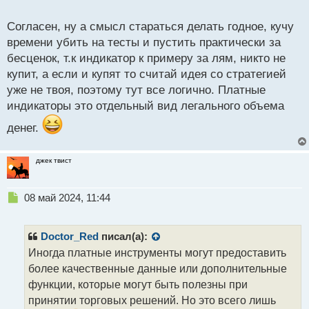
о
не станет, если только не решил завязать с
с
Согласен, ну а смысл стараться делать годное, кучу
трейдином, в виду постоянных сливов.
т
времени убить на тесты и пустить практически за
бесценок, т.к индикатор к примеру за лям, никто не
купит, а если и купят то считай идея со стратегией
уже не твоя, поэтому тут все логично. Платные
индикаторы это отдельный вид легального объема
денег.
джек твист
Н
08 май 2024, 11:44
е
п
р
Doctor_Red
писал(а):
о
Иногда платные инструменты могут предоставить
ч
более качественные данные или дополнительные
и
т
функции, которые могут быть полезны при
а
принятии торговых решений. Но это всего лишь
н