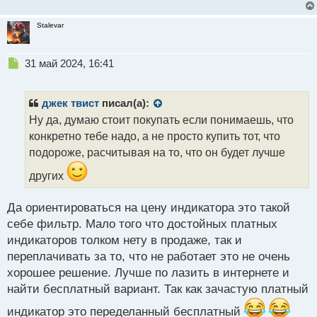
Stalevar
Н
31 май 2024, 16:41
е
п
р
джек твист
писал(а):
о
Ну да, думаю стоит покупать если понимаешь, что
ч
конкретно тебе надо, а не просто купить тот, что
и
т
подороже, расчитывая на то, что он будет лучше
а
других
н
н
ы
Да ориентироваться на цену индикатора это такой
й
себе фильтр. Мало того что достойных платных
п
индикаторов толком нету в продаже, так и
о
с
переплачивать за то, что не работает это не очень
т
хорошее решение. Лучше по лазить в интернете и
найти бесплатный вариант. Так как зачастую платный
индикатор это переделанный бесплатный