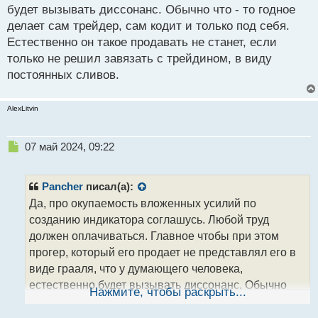
будет вызывать диссонанс. Обычно что - то годное
делает сам трейдер, сам кодит и только под себя.
Естественно он такое продавать не станет, если
только не решил завязать с трейдином, в виду
постоянных сливов.
AlexLitvin
Н
07 май 2024, 09:22
е
п
р
Pancher
писал(а):
о
Да, про окупаемость вложенных усилий по
ч
созданию индикатора соглашусь. Любой труд
и
т
должен оплачиваться. Главное чтобы при этом
а
прогер, который его продает не представлял его в
н
виде грааля, что у думающего человека,
н
естественно будет вызывать диссонанс. Обычно
ы
Нажмите, чтобы раскрыть...
й
что - то годное делает сам трейдер, сам кодит и
п
только под себя. Естественно он такое продавать