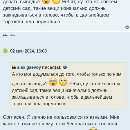
делать выводы?
Ребят, ну это же совсем
детский сад, такие вещи изначально должны
закладываться в голове, чтобы в дальнейшем
торговля шла нормально
AlexLitvin
Н
02 май 2024, 16:08
е
п
р
alex gaevoy
писал(а):
о
А кто мог додуматься до того, чтобы только по ним
ч
и
делать выводы?
Ребят, ну это же совсем
т
детский сад, такие вещи изначально должны
а
закладываться в голове, чтобы в дальнейшем
н
н
торговля шла нормально
ы
й
Согласен. Я лично не пользовался платными. Мне
п
кажется они не к чему, т.к и бесплатных с головой
о
с