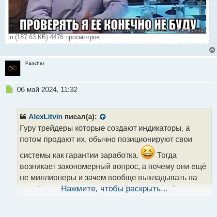
in (187.63 КБ) 4476 просмотров
Pancher
Н
06 май 2024, 11:32
е
п
р
AlexLitvin
писал(а):
о
Гуру трейдеры которые создают индикаторы, а
ч
потом продают их, обычно позиционируют свои
и
т
системы как гарантии заработка.
Тогда
а
возникает закономерный вопрос, а почему они ещё
н
н
не миллионеры и зачем вообще выкладывать на
ы
всеобщее обозрение рабочий индикатор. Значит же
Нажмите, чтобы раскрыть...
й
не такой он уж и рабочий, раз выложили и продают.
п
о
Поэтому придерживаюсь подобного мнения и