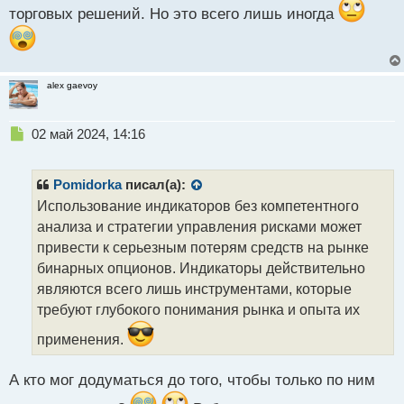
и
торговых решений. Но это всего лишь иногда
т
а
н
н
alex gaevoy
ы
й
п
Н
02 май 2024, 14:16
о
е
с
п
т
р
Pomidorka
писал(а):
о
Использование индикаторов без компетентного
ч
анализа и стратегии управления рисками может
и
т
привести к серьезным потерям средств на рынке
а
бинарных опционов. Индикаторы действительно
н
являются всего лишь инструментами, которые
н
требуют глубокого понимания рынка и опыта их
ы
й
применения.
п
о
с
А кто мог додуматься до того, чтобы только по ним
т