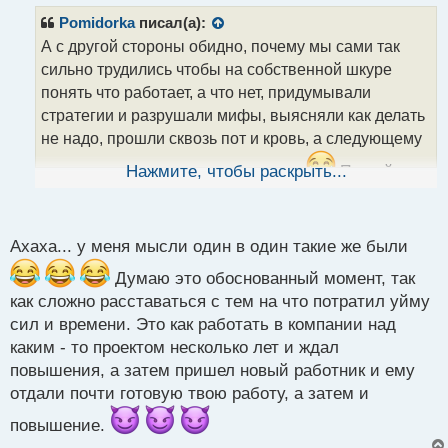
п
р
Pomidorka
писал(а):
о
А с другой стороны обидно, почему мы сами так
ч
сильно трудились чтобы на собственной шкуре
и
т
понять что работает, а что нет, придумывали
а
стратегии и разрушали мифы, выясняли как делать
н
не надо, прошли сквозь пот и кровь, а следующему
н
ы
поколению все готовое достанется
Нажмите, чтобы раскрыть...
Пускай
й
тоже помучаются, чтобы точно ценили то, что
п
о
имеют
Я шучу, конечно
с
Ахаха... у меня мысли один в один такие же были
т
Думаю это обоснованный момент, так
как сложно расставаться с тем на что потратил уйму
сил и времени. Это как работать в компании над
каким - то проектом несколько лет и ждал
повышения, а затем пришел новый работник и ему
отдали почти готовую твою работу, а затем и
повышение.