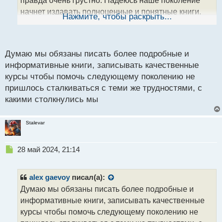
правда очень грустно. Надеюсь наше поколение
н
начнет издавать полноценные и понятные книги,
ы
Нажмите, чтобы раскрыть...
й
курсы, чтобы более молодые трейдеры не
п
сталкивались с этим
о
с
Думаю мы обязаны писать более подробные и
т
информативные книги, записывать качественные
курсы чтобы помочь следующему поколению не
пришлось сталкиваться с теми же трудностями, с
какими столкнулись мы
Stalevar
Н
28 май 2024, 21:14
е
п
р
alex gaevoy
писал(а):
о
Думаю мы обязаны писать более подробные и
ч
информативные книги, записывать качественные
и
т
курсы чтобы помочь следующему поколению не
а