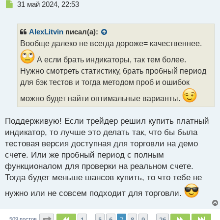
Н
31 май 2024, 22:53
е
п
р
AlexLitvin
писал(а):
о
Вообще далеко не всегда дороже= качественнее.
ч
и
А если брать индикаторы, так тем более.
т
Нужно смотреть статистику, брать пробный период
а
для бэк тестов и тогда методом проб и ошибок
н
н
можно будет найти оптимальные варианты.
ы
й
п
Поддерживую! Если трейдер решил купить платный
о
индикатор, то лучше это делать так, что бы была
с
тестовая версия доступная для торговли на демо
т
счете. Или же пробный период с полным
функционалом для проверки на реальном счете.
Тогда будет меньше шансов купить, то что тебе не
нужно или не совсем подходит для торговли.
Страница
7
из
26
1
5
6
7
8
9
26
Пред.
След.
Сле
509 постов
…
…