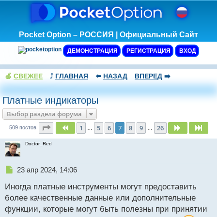
Pocket Option – РОССИЯ | Официальный Сайт
ДЕМОНСТРАЦИЯ
РЕГИСТРАЦИЯ
ВХОД
🍏
СВЕЖЕЕ
⤴️
ГЛАВНАЯ
⬅️
НАЗАД
ВПЕРЕД
➡️
Платные индикаторы
Выбор раздела форума
Страница
7
из
26
1
5
6
7
8
9
26
Пред.
След.
Сле
509 постов
…
…
Doctor_Red
Н
23 апр 2024, 14:06
е
Иногда платные инструменты могут предоставить
п
р
более качественные данные или дополнительные
о
функции, которые могут быть полезны при принятии
ч