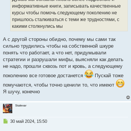
ч
информативные книги, записывать качественные
и
т
курсы чтобы помочь следующему поколению не
а
пришлось сталкиваться с теми же трудностями, с
н
какими столкнулись мы
н
ы
й
А с другой стороны обидно, почему мы сами так
п
сильно трудились чтобы на собственной шкуре
о
понять что работает, а что нет, придумывали
с
стратегии и разрушали мифы, выясняли как делать
т
не надо, прошли сквозь пот и кровь, а следующему
поколению все готовое достанется
Пускай тоже
помучаются, чтобы точно ценили то, что имеют
Я шучу, конечно
Stalevar
Н
30 май 2024, 15:50
е