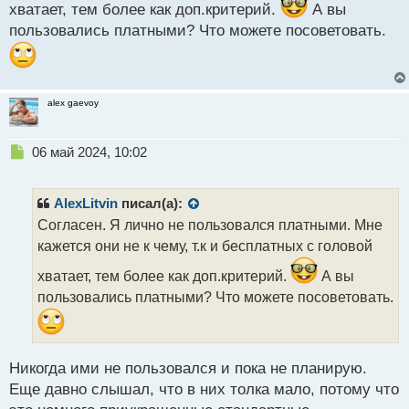
хватает, тем более как доп.критерий.
А вы
т
пользовались платными? Что можете посоветовать.
alex gaevoy
Н
06 май 2024, 10:02
е
п
р
AlexLitvin
писал(а):
о
Согласен. Я лично не пользовался платными. Мне
ч
кажется они не к чему, т.к и бесплатных с головой
и
т
хватает, тем более как доп.критерий.
А вы
а
пользовались платными? Что можете посоветовать.
н
н
ы
й
п
Никогда ими не пользовался и пока не планирую.
о
Еще давно слышал, что в них толка мало, потому что
с