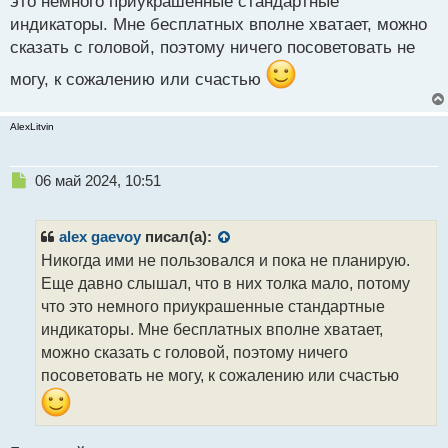
это немного приукрашенные стандартные
т
индикаторы. Мне бесплатных вполне хватает, можно
сказать с головой, поэтому ничего посоветовать не
могу, к сожалению или счастью
AlexLitvin
Н
06 май 2024, 10:51
е
п
р
alex gaevoy
писал(а):
о
Никогда ими не пользовался и пока не планирую.
ч
Еще давно слышал, что в них толка мало, потому
и
т
что это немного приукрашенные стандартные
а
индикаторы. Мне бесплатных вполне хватает,
н
можно сказать с головой, поэтому ничего
н
посоветовать не могу, к сожалению или счастью
ы
й
п
о