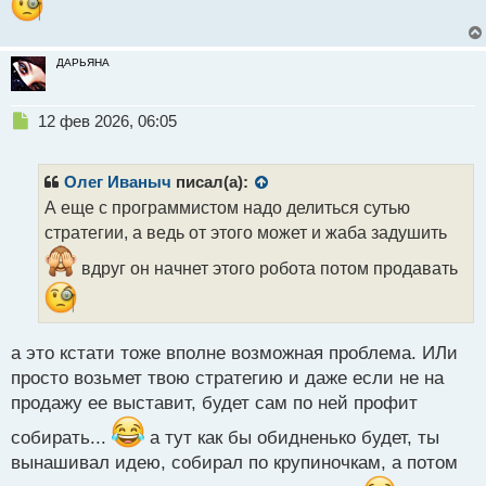
ДАРЬЯНА
Н
12 фев 2026, 06:05
е
п
р
Олег Иваныч
писал(а):
о
А еще с программистом надо делиться сутью
ч
стратегии, а ведь от этого может и жаба задушить
и
т
вдруг он начнет этого робота потом продавать
а
н
н
ы
а это кстати тоже вполне возможная проблема. ИЛи
й
п
просто возьмет твою стратегию и даже если не на
о
продажу ее выставит, будет сам по ней профит
с
т
собирать...
а тут как бы обидненько будет, ты
вынашивал идею, собирал по крупиночкам, а потом