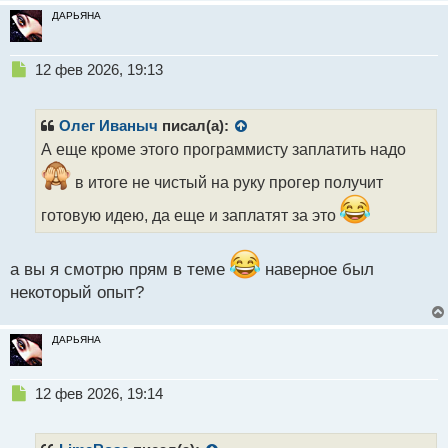
ДАРЬЯНА
Н
12 фев 2026, 19:13
е
п
р
Олег Иваныч
писал(а):
о
А еще кроме этого программисту заплатить надо
ч
и
в итоге не чистый на руку прогер получит
т
а
готовую идею, да еще и заплатят за это
н
н
ы
а вы я смотрю прям в теме
наверное был
й
некоторый опыт?
п
о
с
ДАРЬЯНА
т
Н
12 фев 2026, 19:14
е
п
р