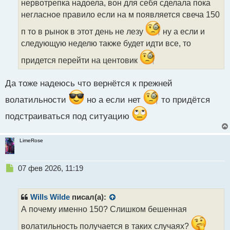
нервотрепка надоела, вон для себя сделала пока
т
негласное правило если на м появляется свеча 150
а
н
п то в рынок в этот день не лезу
ну а если и
н
следующую неделю также будет идти все, то
ы
й
придется перейти на центовик
п
о
с
Да тоже надеюсь что вернётся к прежней
т
волатильности
но а если нет
то придётся
подстраиваться под ситуацию
LimeRose
Н
07 фев 2026, 11:19
е
п
р
Wills Wilde
писал(а):
о
А почему именно 150? Слишком бешенная
ч
и
волатильность получается в таких случаях?