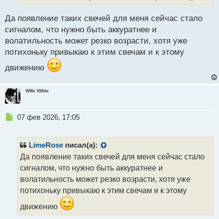
т
а
Да появление таких свечей для меня сейчас стало
н
н
сигналом, что нужно быть аккуратнее и
ы
волатильность может резко возрасти, хотя уже
й
потихоньку привыкаю к этим свечам и к этому
п
о
движению
с
т
Wills Wilde
Н
07 фев 2026, 17:05
е
п
р
LimeRose
писал(а):
о
Да появление таких свечей для меня сейчас стало
ч
сигналом, что нужно быть аккуратнее и
и
т
волатильность может резко возрасти, хотя уже
а
потихоньку привыкаю к этим свечам и к этому
н
н
движению
ы