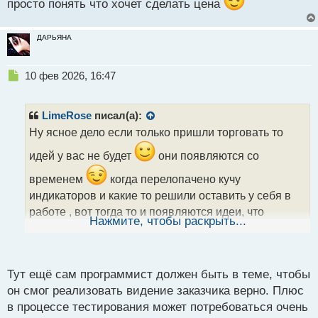
просто понять что хочет сделать цена
ДАРЬЯНА
Н
10 фев 2026, 16:47
е
п
р
LimeRose
писал(а):
о
Ну ясное дело если только пришли торговать то
ч
и
идей у вас не будет
они появляются со
т
а
временем
когда перелопачено кучу
н
индикаторов и какие то решили оставить у себя в
н
работе , вот тогда то и появляются идеи, что
ы
Нажмите, чтобы раскрыть...
именно вам надо, и как это должно выглядеть на
й
п
графике, чтоб можно было просто понять что хочет
о
с
сделать цена
Тут ещё сам программист должен быть в теме, чтобы
т
он смог реализовать видение заказчика верно. Плюс
в процессе тестирования может потребоваться очень