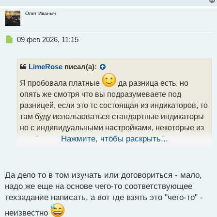
Олег Иваныч
Н
09 фев 2026, 11:15
е
п
р
LimeRose
писал(а):
о
ч
Я пробовала платные
да разница есть, но
и
опять же смотря что вы подразумеваете под
т
разницей, если это тс состоящая из индикаторов, то
а
там буду использоваться стандартные индикаторы
н
н
но с индивидуальными настройками, некоторые из
ы
них будут объединены в 1 и визуально более
Нажмите, чтобы раскрыть...
й
понятны, ну а вообще любой платный индикатор,
п
можно найти бесплатно если хорошо покопаться в
о
с
Да дело то в том изучать или договориться - мало,
интернете
другой вопрос если вы хотите свой
т
надо же еще на основе чего-то соответствующее
личный индикатор то тут только два пути, или
техзадание написать, а вот где взять это "чего-то" -
изучаете сами как писать, или уже договариваетесь
неизвестно
с программистом