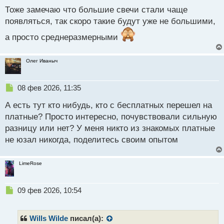
й
Тоже замечаю что большие свечи стали чаще
п
появляться, так скоро такие будут уже не большими,
о
с
а просто среднеразмерными
т
Олег Иваныч
Н
08 фев 2026, 11:35
е
А есть тут кто нибудь, кто с бесплатных перешел на
п
р
платные? Просто интересно, почувствовали сильную
о
разницу или нет? У меня никто из знакомых платные
ч
не юзал никогда, поделитесь своим опытом
и
т
а
LimeRose
н
н
ы
Н
09 фев 2026, 10:54
й
е
п
п
о
р
Wills Wilde
писал(а):
с