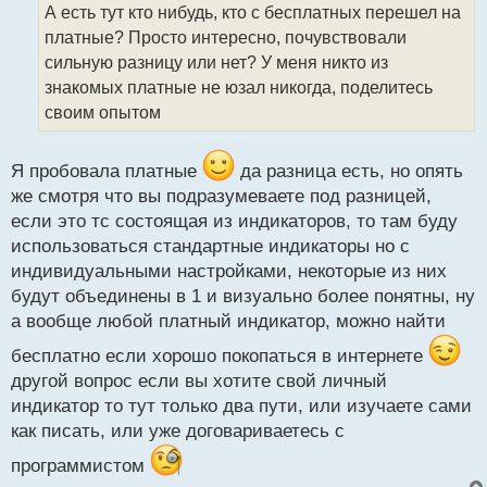
о
А есть тут кто нибудь, кто с бесплатных перешел на
ч
платные? Просто интересно, почувствовали
и
т
сильную разницу или нет? У меня никто из
а
знакомых платные не юзал никогда, поделитесь
н
своим опытом
н
ы
й
Я пробовала платные
да разница есть, но опять
п
же смотря что вы подразумеваете под разницей,
о
с
если это тс состоящая из индикаторов, то там буду
т
использоваться стандартные индикаторы но с
индивидуальными настройками, некоторые из них
будут объединены в 1 и визуально более понятны, ну
а вообще любой платный индикатор, можно найти
бесплатно если хорошо покопаться в интернете
другой вопрос если вы хотите свой личный
индикатор то тут только два пути, или изучаете сами
как писать, или уже договариваетесь с
программистом