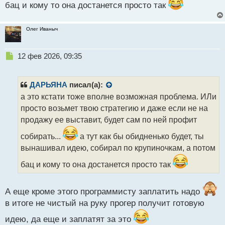
бац и кому то она достанется просто так
Олег Иваныч
Н
12 фев 2026, 09:35
е
п
р
ДАРЬЯНА
писал(а):
о
а это кстати тоже вполне возможная проблема. ИЛи
ч
просто возьмет твою стратегию и даже если не на
и
т
продажу ее выставит, будет сам по ней профит
а
собирать...
а тут как бы обидненько будет, ты
н
н
вынашивал идею, собирал по крупиночкам, а потом
ы
бац и кому то она достанется просто так
й
п
о
А еще кроме этого программисту заплатить надо
с
т
в итоге не чистый на руку прогер получит готовую
идею, да еще и заплатят за это