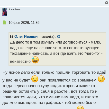
LimeRose
Н
10 фев 2026, 11:36
е
п
р
Олег Иваныч
писал(а):
о
Да дело то в том изучать или договориться - мало,
ч
надо же еще на основе чего-то соответствующее
и
т
техзадание написать, а вот где взять это "чего-то" -
а
неизвестно
н
н
ы
Ну ясное дело если только пришли торговать то идей
й
п
у вас не будет
они появляются со временем
о
когда перелопачено кучу индикаторов и какие то
с
решили оставить у себя в работе , вот тогда то и
т
появляются идеи, что именно вам надо, и как это
должно выглядеть на графике, чтоб можно было