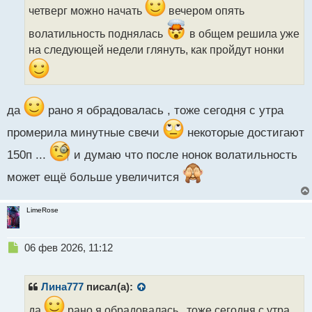
и
четверг можно начать
вечером опять
т
а
волатильность поднялась
в общем решила уже
н
на следующей недели глянуть, как пройдут нонки
н
ы
й
п
о
да
рано я обрадовалась , тоже сегодня с утра
с
т
промерила минутные свечи
некоторые достигают
150п ...
и думаю что после нонок волатильность
может ещё больше увеличится
LimeRose
Н
06 фев 2026, 11:12
е
п
р
Лина777
писал(а):
о
ч
да
рано я обрадовалась , тоже сегодня с утра