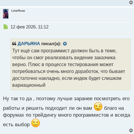
LimeRose
Н
12 фев 2026, 11:12
е
п
р
ДАРЬЯНА
писал(а):
о
Тут ещё сам программист должен быть в теме,
ч
чтобы он смог реализовать видение заказчика
и
т
верно. Плюс в процессе тестирования может
а
потребоваться очень много доработок, что бывает
н
достаточно накладно, если индюк будет слишком
н
вариационный
ы
й
п
Ну так то да , поэтому лучше заранее посмотреть его
о
с
работы и решить подходит ли он вам
благо на
т
форумах по трейдингу много программистов и всегда
есть выбор