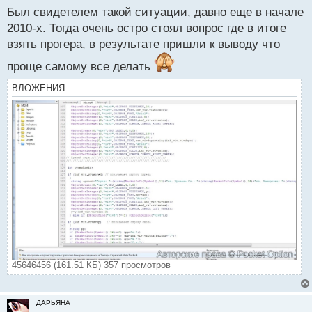
а
Был свидетелем такой ситуации, давно еще в начале
н
н
2010-х. Тогда очень остро стоял вопрос где в итоге
ы
взять прогера, в результате пришли к выводу что
й
п
проще самому все делать
о
ВЛОЖЕНИЯ
с
т
45646456 (161.51 КБ) 357 просмотров
ДАРЬЯНА