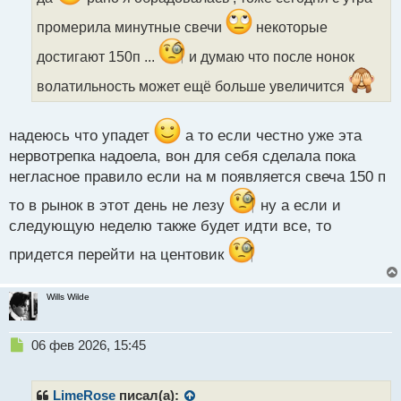
и
промерила минутные свечи
некоторые
т
а
достигают 150п ...
и думаю что после нонок
н
н
волатильность может ещё больше увеличится
ы
й
п
надеюсь что упадет
а то если честно уже эта
о
нервотрепка надоела, вон для себя сделала пока
с
т
негласное правило если на м появляется свеча 150 п
то в рынок в этот день не лезу
ну а если и
следующую неделю также будет идти все, то
придется перейти на центовик
Wills Wilde
Н
06 фев 2026, 15:45
е
п
р
LimeRose
писал(а):