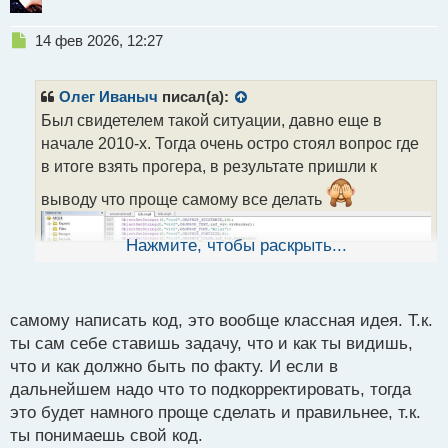
Н
14 фев 2026, 12:27
е
п
р
Олег Иваныч
писал(а):
о
Был свидетелем такой ситуации, давно еще в
ч
начале 2010-х. Тогда очень остро стоял вопрос где
и
т
в итоге взять прогера, в результате пришли к
а
выводу что проще самому все делать
н
н
ы
Нажмите, чтобы раскрыть...
й
п
о
с
самому написать код, это вообще классная идея. Т.к.
т
ты сам себе ставишь задачу, что и как ты видишь,
что и как должно быть по факту. И если в
дальнейшем надо что то подкорректировать, тогда
это будет намного проще сделать и правильнее, т.к.
ты понимаешь свой код.