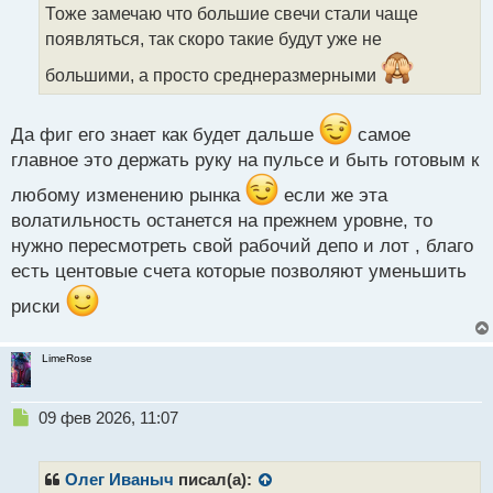
о
Тоже замечаю что большие свечи стали чаще
т
ч
появляться, так скоро такие будут уже не
и
т
большими, а просто среднеразмерными
а
н
н
Да фиг его знает как будет дальше
самое
ы
главное это держать руку на пульсе и быть готовым к
й
п
любому изменению рынка
если же эта
о
волатильность останется на прежнем уровне, то
с
т
нужно пересмотреть свой рабочий депо и лот , благо
есть центовые счета которые позволяют уменьшить
риски
LimeRose
Н
09 фев 2026, 11:07
е
п
р
Олег Иваныч
писал(а):