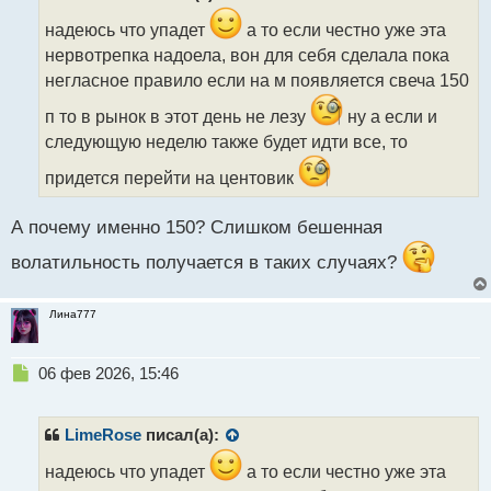
о
ч
надеюсь что упадет
а то если честно уже эта
и
нервотрепка надоела, вон для себя сделала пока
т
негласное правило если на м появляется свеча 150
а
н
п то в рынок в этот день не лезу
ну а если и
н
следующую неделю также будет идти все, то
ы
й
придется перейти на центовик
п
о
с
А почему именно 150? Слишком бешенная
т
волатильность получается в таких случаях?
Лина777
Н
06 фев 2026, 15:46
е
п
р
LimeRose
писал(а):
о
ч
надеюсь что упадет
а то если честно уже эта
и