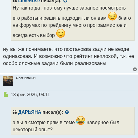
LimeRose
писал(а):
о
Ну так то да , поэтому лучше заранее посмотреть
ч
и
его работы и решить подходит ли он вам
благо
т
на форумах по трейдингу много программистов и
а
н
всегда есть выбор
н
ы
ну вы же понимаете, что постановка задчи не везде
й
п
одинаковая. И возможно что рейтинг неплохой, т.к. не
о
особо сложные задачи были реализованы
с
т
Олег Иваныч
Н
13 фев 2026, 09:11
е
п
р
ДАРЬЯНА
писал(а):
о
ч
а вы я смотрю прям в теме
наверное был
и
некоторый опыт?
т