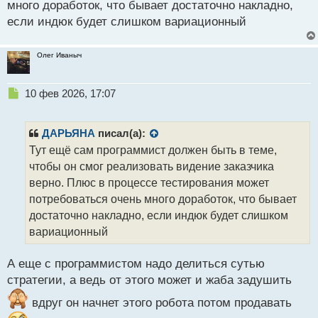
много доработок, что бывает достаточно накладно,
если индюк будет слишком вариационный
Олег Иваныч
Н
10 фев 2026, 17:07
е
п
р
ДАРЬЯНА
писал(а):
о
Тут ещё сам программист должен быть в теме,
ч
чтобы он смог реализовать видение заказчика
и
т
верно. Плюс в процессе тестирования может
а
потребоваться очень много доработок, что бывает
н
достаточно накладно, если индюк будет слишком
н
вариационный
ы
й
п
А еще с программистом надо делиться сутью
о
стратегии, а ведь от этого может и жаба задушить
с
т
вдруг он начнет этого робота потом продавать