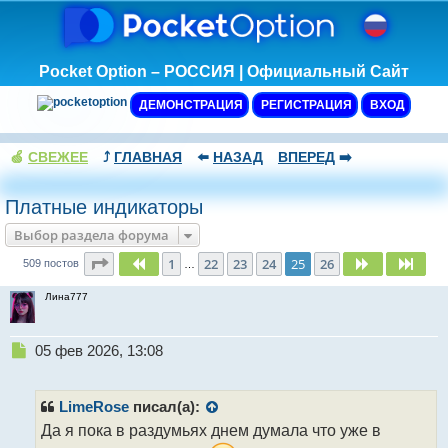
Pocket Option – РОССИЯ | Официальный Сайт
ДЕМОНСТРАЦИЯ
РЕГИСТРАЦИЯ
ВХОД
🍏
СВЕЖЕЕ
⤴️
ГЛАВНАЯ
⬅️
НАЗАД
ВПЕРЕД
➡️
Платные индикаторы
Выбор раздела форума
Страница
25
из
26
1
22
23
24
25
26
Пред.
След.
След
509 постов
…
Лина777
Н
05 фев 2026, 13:08
е
п
р
LimeRose
писал(а):
о
Да я пока в раздумьях днем думала что уже в
ч