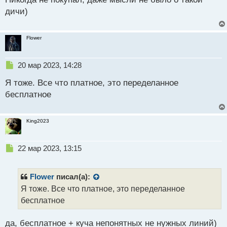
й
р
дичи)
п
о
о
ч
с
и
Flower
т
т
а
н
Н
20 мар 2023, 14:28
н
е
ы
Я тоже. Все что платное, это переделанное
п
й
р
бесплатное
п
о
о
ч
с
и
King2023
т
т
а
н
Н
22 мар 2023, 13:15
н
е
ы
п
й
р
Flower
писал(а):
п
о
Я тоже. Все что платное, это переделанное
о
ч
бесплатное
с
и
т
т
а
да, бесплатное + куча непонятных не нужных линий)