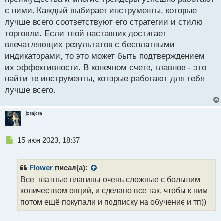
с ними. Каждый выбирает инструменты, которые
лучше всего соответствуют его стратегии и стилю
торговли. Если твой наставник достигает
впечатляющих результатов с бесплатными
индикаторами, то это может быть подтверждением
их эффективности. В конечном счете, главное - это
найти те инструменты, которые работают для тебя
лучше всего.
jorajora
Н
15 июн 2023, 18:37
е
п
р
Flower
писал(а):
о
Все платные плагины очень сложные с большим
ч
количеством опций, и сделано все так, чтобы к ним
и
т
потом ещё покупали и подписку на обучение и тп))
а
н