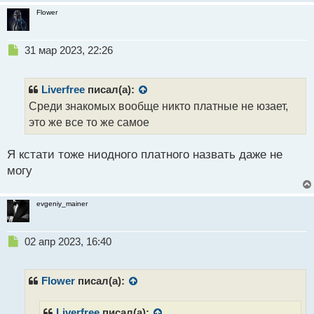
и
Flower
т
а
н
Н
31 мар 2023, 22:26
н
е
ы
п
й
р
Liverfree
писал(а):
п
о
Среди знакомых вообще никто платные не юзает,
о
ч
это же все то же самое
с
и
т
т
а
Я кстати тоже ниодного платного назвать даже не
н
могу
н
ы
й
evgeniy_mainer
п
о
с
Н
02 апр 2023, 16:40
т
е
п
р
Flower
писал(а):
о
ч
Liverfree
писал(а):