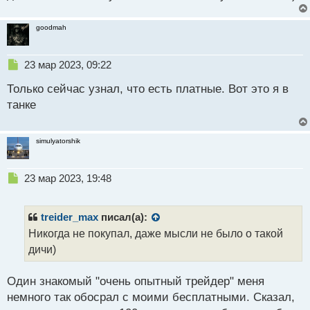
н
н
ы
goodmah
й
п
Н
23 мар 2023, 09:22
о
е
с
Только сейчас узнал, что есть платные. Вот это я в
п
т
р
танке
о
ч
и
simulyatorshik
т
а
н
Н
23 мар 2023, 19:48
н
е
ы
п
й
р
treider_max
писал(а):
п
о
Никогда не покупал, даже мысли не было о такой
о
ч
дичи)
с
и
т
т
а
Один знакомый "очень опытный трейдер" меня
н
немного так обосрал с моими бесплатными. Сказал,
н