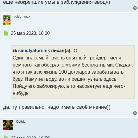
еще неокрепшие умы в заблуждения вводят
нибудь
treider_max
Н
25 мар 2023, 10:00
е
п
р
simulyatorshik
писал(а):
о
Один знакомый "очень опытный трейдер" меня
ч
немного так обосрал с моими бесплатными. Сказал,
и
т
что я так всю жизнь 100 долларов зарабатывать
а
буду. Намутил воду, вот и решил узнать здесь.
н
Пойду его заблокирую, а то насоветует еще чего-
н
нибудь
ы
й
п
да, ту правильно, надо иметь своё мнение))
о
с
т
Oblivion
Н