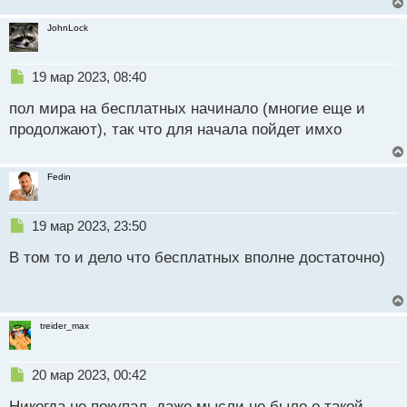
и
т
JohnLock
а
н
н
Н
19 мар 2023, 08:40
ы
е
й
пол мира на бесплатных начинало (многие еще и
п
п
р
продолжают), так что для начала пойдет имхо
о
о
с
ч
т
и
Fedin
т
а
н
Н
19 мар 2023, 23:50
н
е
ы
В том то и дело что бесплатных вполне достаточно)
п
й
р
п
о
о
ч
с
и
treider_max
т
т
а
н
Н
20 мар 2023, 00:42
н
е
ы
Никогда не покупал, даже мысли не было о такой
п