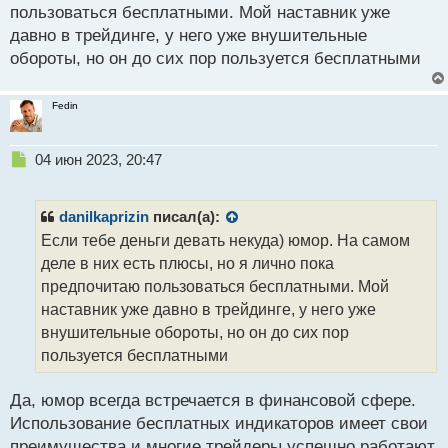
п
пользоваться бесплатными. Мой наставник уже
о
давно в трейдинге, у него уже внушительные
с
обороты, но он до сих пор пользуется бесплатными
т
Fedin
Н
04 июн 2023, 20:47
е
п
р
danilkaprizin
писал(а):
о
Если тебе деньги девать некуда) юмор. На самом
ч
деле в них есть плюсы, но я лично пока
и
т
предпочитаю пользоваться бесплатными. Мой
а
наставник уже давно в трейдинге, у него уже
н
внушительные обороты, но он до сих пор
н
пользуется бесплатными
ы
й
п
Да, юмор всегда встречается в финансовой сфере.
о
Использование бесплатных индикаторов имеет свои
с
преимущества и многие трейдеры успешно работают
т