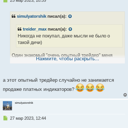
25 мар 2023, 10:59
е
п
р
simulyatorshik
писал(а):
о
ч
treider_max
писал(а):
и
Никогда не покупал, даже мысли не было о
т
а
такой дичи)
н
н
Один знакомый "очень опытный трейдер" меня
ы
Нажмите, чтобы раскрыть...
й
немного так обосрал с моими бесплатными. Сказал,
п
что я так всю жизнь 100 долларов зарабатывать
о
буду. Намутил воду, вот и решил узнать здесь.
с
а этот опытный тредйер случайно не занимается
Пойду его заблокирую, а то насоветует еще чего-
т
нибудь
продаже платных индикаторов?
simulyatorshik
Н
27 мар 2023, 12:44
е