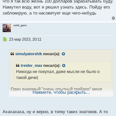
что я так всю жизнь 100 долларов зарабатывать буду.
ы
й
Намутил воду, вот и решил узнать здесь. Пойду его
п
заблокирую, а то насоветует еще чего-нибудь
о
с
т
nekit_ganz
Н
23 мар 2023, 20:11
е
п
р
simulyatorshik
писал(а):
о
ч
treider_max
писал(а):
и
Никогда не покупал, даже мысли не было о
т
а
такой дичи)
н
н
Один знакомый "очень опытный трейдер" меня
ы
Нажмите, чтобы раскрыть...
й
немного так обосрал с моими бесплатными. Сказал,
п
что я так всю жизнь 100 долларов зарабатывать
о
буду. Намутил воду, вот и решил узнать здесь.
с
Ахахахаха, ну и верно, в топку таких знатоков. А то
Пойду его заблокирую, а то насоветует еще чего-
т