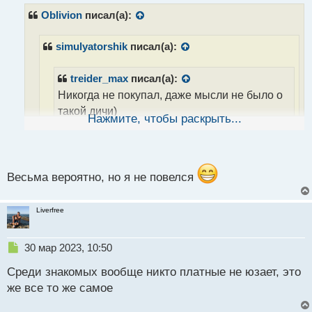
п
р
Oblivion
писал(а):
о
ч
simulyatorshik
писал(а):
и
т
а
treider_max
писал(а):
н
Никогда не покупал, даже мысли не было о
н
такой дичи)
ы
Нажмите, чтобы раскрыть...
й
п
Один знакомый "очень опытный трейдер" меня
о
немного так обосрал с моими бесплатными.
с
Сказал, что я так всю жизнь 100 долларов
т
Весьма вероятно, но я не повелся
зарабатывать буду. Намутил воду, вот и решил
узнать здесь. Пойду его заблокирую, а то
Liverfree
насоветует еще чего-нибудь
Н
30 мар 2023, 10:50
а этот опытный тредйер случайно не занимается
е
Среди знакомых вообще никто платные не юзает, это
п
продаже платных индикаторов?
р
же все то же самое
о
ч