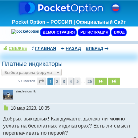
Pocket Option – РОССИЯ | Официальный Сайт
ДЕМОНСТРАЦИЯ
РЕГИСТРАЦИЯ
ВХОД
🍏
СВЕЖЕЕ
⤴️
ГЛАВНАЯ
⬅️
НАЗАД
ВПЕРЕД
➡️
Платные индикаторы
Выбор раздела форума
Страница
1
из
26
1
2
3
4
5
26
След.
След.
509 постов
…
simulyatorshik
Н
18 мар 2023, 10:35
е
Добрых выходных! Как думаете, далеко ли можно
п
р
уехать на бесплатных индикаторах? Есть ли смысл
о
переплачивать по первой?
ч