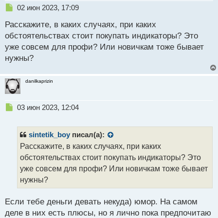
н
Н
02 июн 2023, 17:09
ы
е
й
Расскажите, в каких случаях, при каких
п
п
р
обстоятельствах стоит покупать индикаторы? Это
о
о
уже совсем для профи? Или новичкам тоже бывает
с
ч
нужны?
т
и
т
а
danilkaprizin
н
н
ы
Н
03 июн 2023, 12:04
й
е
п
п
о
р
sintetik_boy
писал(а):
с
о
Расскажите, в каких случаях, при каких
т
ч
обстоятельствах стоит покупать индикаторы? Это
и
т
уже совсем для профи? Или новичкам тоже бывает
а
нужны?
н
н
Если тебе деньги девать некуда) юмор. На самом
ы
й
деле в них есть плюсы, но я лично пока предпочитаю