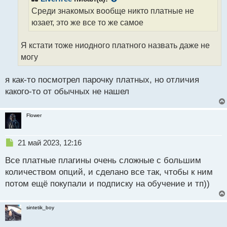
и
Среди знакомых вообще никто платные не
т
а
юзает, это же все то же самое
н
н
Я кстати тоже ниодного платного назвать даже не
ы
й
могу
п
о
я как-то посмотрел парочку платных, но отличия
с
какого-то от обычных не нашел
т
Flower
Н
21 май 2023, 12:16
е
Все платные плагины очень сложные с большим
п
р
количеством опций, и сделано все так, чтобы к ним
о
потом ещё покупали и подписку на обучение и тп))
ч
и
т
sintetik_boy
а
н