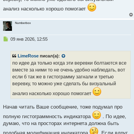
анализ насколько хорошо помогает
Numberbox
Н
09 янв 2026, 12:55
е
п
р
LimeRose
писал(а):
о
по идее да только когда эти веревки болтаются все
ч
вместе за ними то не очень удобно наблюдать, вот
и
т
если б так же в гистограмму загнали и третью
а
веревку, то можно уже сделать бы визуальный
н
н
анализ насколько хорошо помогает
ы
й
Начав читать Ваше сообщение, тоже подумал про
п
о
полную гистограммность индикатора
. По идее,
с
думаю, что на просторах интернета должна быть
т
подобная модификация индикатора
. Если вдруг