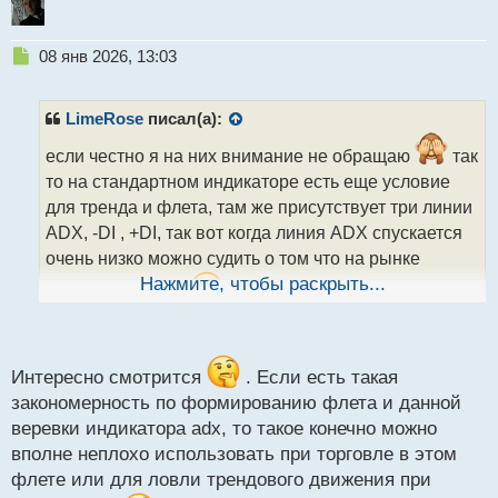
Н
08 янв 2026, 13:03
е
п
р
LimeRose
писал(а):
о
ч
если честно я на них внимание не обращаю
так
и
то на стандартном индикаторе есть еще условие
т
для тренда и флета, там же присутствует три линии
а
ADX, -DI , +DI, так вот когда линия ADX спускается
н
н
очень низко можно судить о том что на рынке
ы
Нажмите, чтобы раскрыть...
начинается флет
й
п
о
с
т
Интересно смотрится
. Если есть такая
закономерность по формированию флета и данной
веревки индикатора adx, то такое конечно можно
вполне неплохо использовать при торговле в этом
флете или для ловли трендового движения при