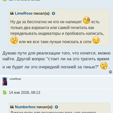
е
п
р
LimeRose
писал(а):
о
ч
Ну да за бесплатно не кто не напишет
есть
и
только два варианта или самой почитать как
т
переделывать индикаторы и пробовать написать,
а
н
или же все таки лучше поискать в сети
н
ы
Думаю пути для реализации того, что хочется, можно
й
п
найти. Другой вопрос "стоит ли на это тратить время
о
и не будет ли это очередной погоней за тенью?"
.
с
т
LimeRose
Н
14 янв 2026, 08:13
е
п
р
Numberbox
писал(а):
о
Думаю пути для реализации того, что хочется,