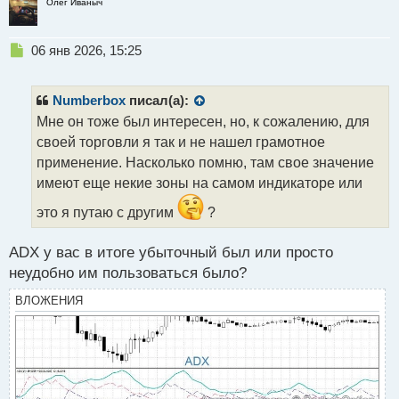
Олег Иваныч
Н
06 янв 2026, 15:25
е
п
р
Numberbox
писал(а):
о
Мне он тоже был интересен, но, к сожалению, для
ч
своей торговли я так и не нашел грамотное
и
т
применение. Насколько помню, там свое значение
а
имеют еще некие зоны на самом индикаторе или
н
н
это я путаю с другим
?
ы
й
ADX у вас в итоге убыточный был или просто
п
неудобно им пользоваться было?
о
с
ВЛОЖЕНИЯ
т