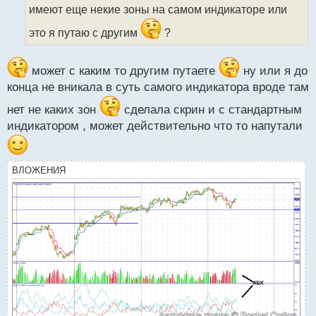
а
имеют еще некие зоны на самом индикаторе или
н
н
это я путаю с другим
?
ы
й
п
может с каким то другим путаете
ну или я до
о
конца не вникала в суть самого индикатора вроде там
с
т
нет не каких зон
сделала скрин и с стандартным
индикатором , может действительно что то напутали
ВЛОЖЕНИЯ