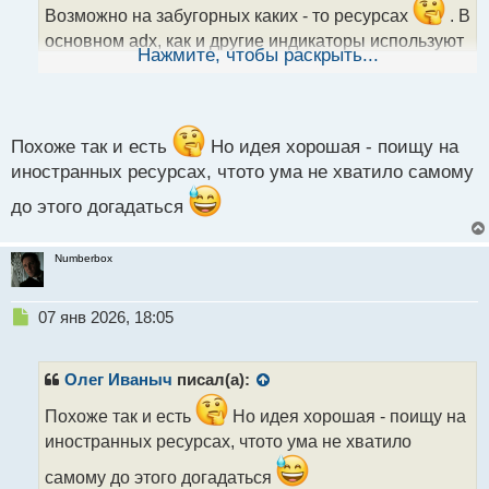
н
Возможно на забугорных каких - то ресурсах
. В
н
основном adx, как и другие индикаторы используют
ы
Нажмите, чтобы раскрыть...
как дополнение к торговой системе или стратегии,
й
п
возможно поэтому сложно найти какую - либо
о
статистику, так как система - системе рознь.
с
т
Похоже так и есть
Но идея хорошая - поищу на
иностранных ресурсах, чтото ума не хватило самому
до этого догадаться
Numberbox
Н
07 янв 2026, 18:05
е
п
р
Олег Иваныч
писал(а):
о
ч
Похоже так и есть
Но идея хорошая - поищу на
и
иностранных ресурсах, чтото ума не хватило
т
а
самому до этого догадаться