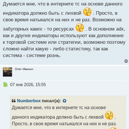
с
Думается мне, что в интернете тс на основе данного
т
индикатора должно быть с лихвой
. Просто, в
свое время натыкался на них и не раз. Возможно на
забугорных каких - то ресурсах
. В основном adx,
как и другие индикаторы используют как дополнение
к торговой системе или стратегии, возможно поэтому
сложно найти какую - либо статистику, так как
система - системе рознь.
Олег Иваныч
Н
07 янв 2026, 15:55
е
п
р
Numberbox
писал(а):
о
Думается мне, что в интернете тс на основе
ч
и
данного индикатора должно быть с лихвой
.
т
Просто, в свое время натыкался на них и не раз.
а