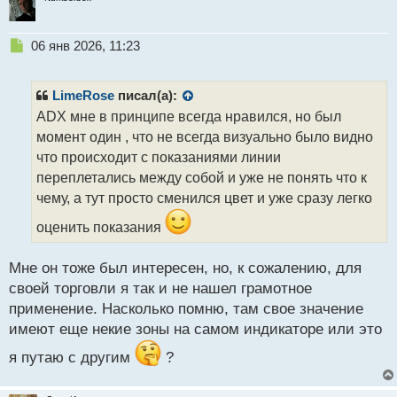
Н
06 янв 2026, 11:23
е
п
р
LimeRose
писал(а):
о
ADX мне в принципе всегда нравился, но был
ч
момент один , что не всегда визуально было видно
и
т
что происходит с показаниями линии
а
переплетались между собой и уже не понять что к
н
чему, а тут просто сменился цвет и уже сразу легко
н
ы
оценить показания
й
п
Мне он тоже был интересен, но, к сожалению, для
о
с
своей торговли я так и не нашел грамотное
т
применение. Насколько помню, там свое значение
имеют еще некие зоны на самом индикаторе или это
я путаю с другим
?