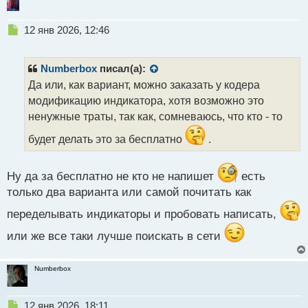
Н
12 янв 2026, 12:46
е
п
р
Numberbox
писал(а):
о
Да или, как вариант, можно заказать у кодера
ч
модификацию индикатора, хотя возможно это
и
т
ненужные траты, так как, сомневаюсь, что кто - то
а
будет делать это за бесплатно
.
н
н
ы
Ну да за бесплатно не кто не напишет
есть
й
п
только два варианта или самой почитать как
о
переделывать индикаторы и пробовать написать,
с
т
или же все таки лучше поискать в сети
Numberbox
Н
12 янв 2026, 18:11