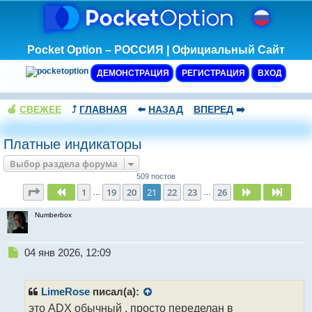
Pocket Option – РОССИЯ | Официальный Сайт
ДЕМОНСТРАЦИЯ
РЕГИСТРАЦИЯ
ВХОД
🍏
СВЕЖЕЕ
⤴️
ГЛАВНАЯ
⬅️
НАЗАД
ВПЕРЕД
➡️
Платные индикаторы
Выбор раздела форума
509 постов
Страница
21
из
26
1
19
20
21
22
23
26
Пред.
След.
След.
…
…
Numberbox
Н
04 янв 2026, 12:09
е
п
р
LimeRose
писал(а):
о
это ADX обычный , просто переделан в