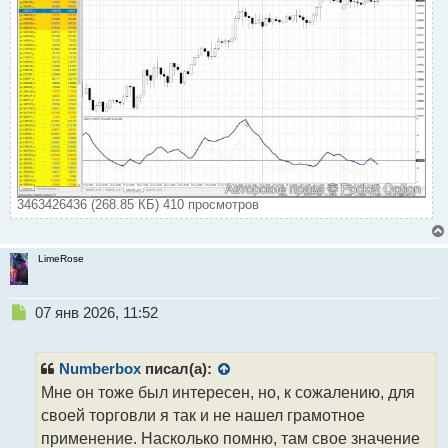
3463426436 (268.85 КБ) 410 просмотров
LimeRose
Н
07 янв 2026, 11:52
е
п
р
Numberbox
писал(а):
о
Мне он тоже был интересен, но, к сожалению, для
ч
своей торговли я так и не нашел грамотное
и
т
применение. Насколько помню, там свое значение