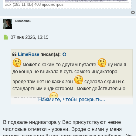
adx (193.11 КБ) 408 просмотров
Numberbox
Н
07 янв 2026, 13:19
е
п
р
LimeRose
писал(а):
о
ч
может с каким то другим путаете
ну или я
и
до конца не вникала в суть самого индикатора
т
а
вроде там нет не каких зон
сделала скрин и с
н
стандартным индикатором , может действительно
н
ы
что то напутали
Нажмите, чтобы раскрыть...
й
п
о
с
В подвале индикатора у Вас присутствуют некие
т
числовые отметки - уровни. Вроде с ними у меня