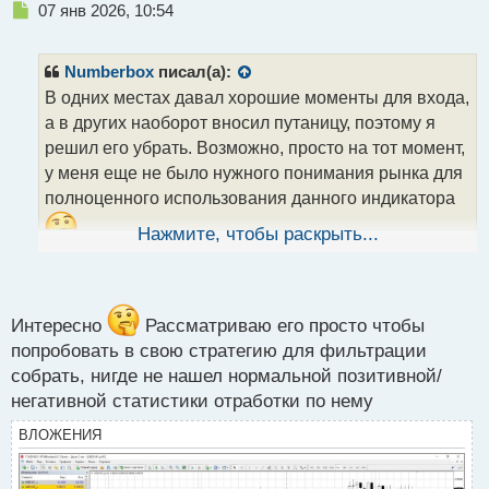
Н
07 янв 2026, 10:54
е
п
р
Numberbox
писал(а):
о
В одних местах давал хорошие моменты для входа,
ч
а в других наоборот вносил путаницу, поэтому я
и
т
решил его убрать. Возможно, просто на тот момент,
а
у меня еще не было нужного понимания рынка для
н
полноценного использования данного индикатора
н
ы
.
Нажмите, чтобы раскрыть...
й
п
о
с
т
Интересно
Рассматриваю его просто чтобы
попробовать в свою стратегию для фильтрации
собрать, нигде не нашел нормальной позитивной/
негативной статистики отработки по нему
ВЛОЖЕНИЯ