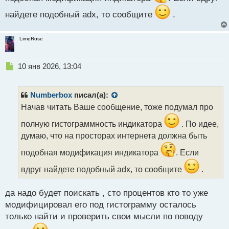
найдете подобный adx, то сообщите
.
LimeRose
Н
10 янв 2026, 13:04
е
п
р
Numberbox
писал(а):
о
Начав читать Ваше сообщение, тоже подумал про
ч
и
полную гистограммность индикатора
. По идее,
т
думаю, что на просторах интернета должна быть
а
н
подобная модификация индикатора
. Если
н
ы
вдруг найдете подобный adx, то сообщите
.
й
п
да надо будет поискать , сто процентов кто то уже
о
с
модифицировал его под гистограмму осталось
т
только найти и проверить свои мысли по поводу