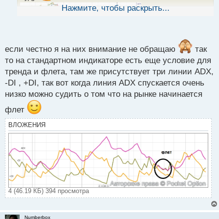
ы
Нажмите, чтобы раскрыть...
й
п
о
с
т
если честно я на них внимание не обращаю
так
то на стандартном индикаторе есть еще условие для
тренда и флета, там же присутствует три линии ADX,
-DI , +DI, так вот когда линия ADX спускается очень
низко можно судить о том что на рынке начинается
флет
ВЛОЖЕНИЯ
4 (46.19 КБ) 394 просмотра
Numberbox