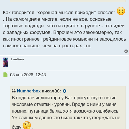
н
н
ы
Как говорится "хорошая мысля приходит опосля"
й
. На самом деле многие, если не все, основные
п
торговые подходы, что находятся в рунете - это идеи
о
с западных форумов. Впрочем это закономерно, так
с
т
как иностранное трейдинговое комьюнити зародилось
намного раньше, чем на просторах снг.
LimeRose
Н
08 янв 2026, 12:43
е
п
р
Numberbox
писал(а):
о
В подвале индикатора у Вас присутствуют некие
ч
числовые отметки - уровни. Вроде с ними у меня
и
т
помню, путаница была, хотя возможно ошибаюсь.
а
Уж слишком давно это было так что утверждать не
н
н
буду
.