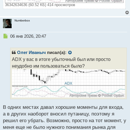
36342634636 (60.52 КБ) 414 просмотров
Numberbox
Н
06 янв 2026, 20:47
е
п
р
Олег Иваныч
писал(а):
о
ADX у вас в итоге убыточный был или просто
ч
неудобно им пользоваться было?
и
т
а
н
н
ы
й
п
В одних местах давал хорошие моменты для входа,
о
а в других наоборот вносил путаницу, поэтому я
с
т
решил его убрать. Возможно, просто на тот момент, у
меня еще не было нужного понимания рынка для