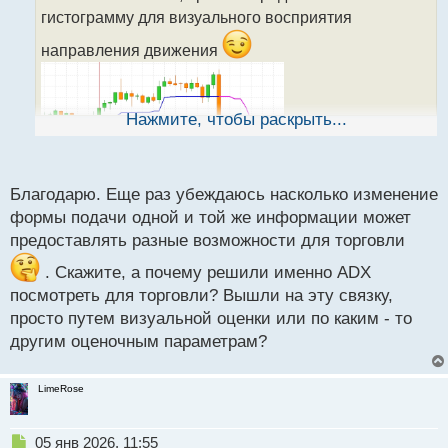
ч
гистограмму для визуального восприятия
и
т
направления движения
а
н
н
ы
Нажмите, чтобы раскрыть...
й
п
о
с
Благодарю. Еще раз убеждаюсь насколько изменение
т
формы подачи одной и той же информации может
предоставлять разные возможности для торговли
. Скажите, а почему решили именно ADX
посмотреть для торговли? Вышли на эту связку,
просто путем визуальной оценки или по каким - то
другим оценочным параметрам?
LimeRose
Н
05 янв 2026, 11:55