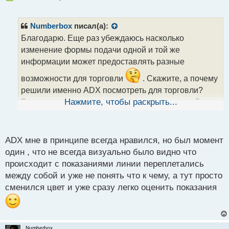
е
п
р
Numberbox
писал(а):
о
Благодарю. Еще раз убеждаюсь насколько
ч
изменение формы подачи одной и той же
и
т
информации может предоставлять разные
а
возможности для торговли
. Скажите, а почему
н
н
решили именно ADX посмотреть для торговли?
ы
Вышли на эту связку, просто путем визуальной
Нажмите, чтобы раскрыть...
й
оценки или по каким - то другим оценочным
п
параметрам?
о
с
ADX мне в принципе всегда нравился, но был момент
т
один , что не всегда визуально было видно что
происходит с показаниями линии переплетались
между собой и уже не понять что к чему, а тут просто
сменился цвет и уже сразу легко оценить показания
Numberbox