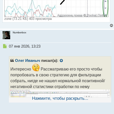
zone (73.21 КБ) 403 просмотра
Numberbox
Н
07 янв 2026, 13:23
е
п
р
Олег Иваныч
писал(а):
о
ч
Интересно
Рассматриваю его просто чтобы
и
попробовать в свою стратегию для фильтрации
т
собрать, нигде не нашел нормальной позитивной/
а
негативной статистики отработки по нему
н
н
ы
Нажмите, чтобы раскрыть...
й
п
о