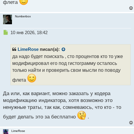
флета
Numberbox
Н
10 янв 2026, 18:42
е
п
р
LimeRose
писал(а):
о
да надо будет поискать , сто процентов кто то уже
ч
модифицировал его под гистограмму осталось
и
т
только найти и проверить свои мысли по поводу
а
флета
н
н
ы
Да или, как вариант, можно заказать у кодера
й
модификацию индикатора, хотя возможно это
п
ненужные траты, так как, сомневаюсь, что кто - то
о
с
будет делать это за бесплатно
.
т
LimeRose