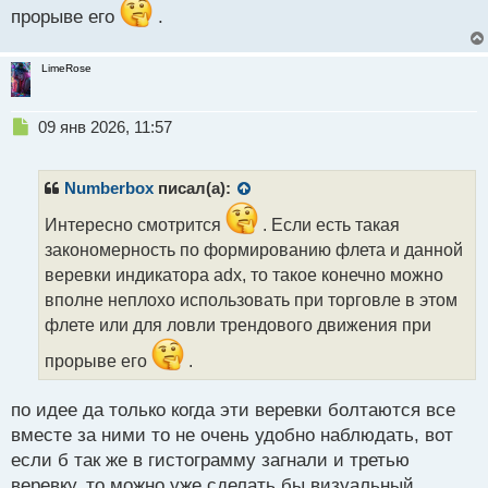
прорыве его
.
LimeRose
Н
09 янв 2026, 11:57
е
п
р
Numberbox
писал(а):
о
ч
Интересно смотрится
. Если есть такая
и
закономерность по формированию флета и данной
т
веревки индикатора adx, то такое конечно можно
а
вполне неплохо использовать при торговле в этом
н
н
флете или для ловли трендового движения при
ы
прорыве его
.
й
п
о
по идее да только когда эти веревки болтаются все
с
вместе за ними то не очень удобно наблюдать, вот
т
если б так же в гистограмму загнали и третью
веревку, то можно уже сделать бы визуальный