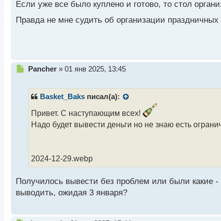
н
Если уже все было куплено и готово, то стол организ
ы
Правда не мне судить об организации праздничных 
й
п
о
с
т
Н
Pancher
»
01 янв 2025, 13:45
е
п
р
Basket_Baks
писал(а):
о
ч
Привет. С наступающим всех!
и
Надо будет вывести деньги но не знаю есть ограни
т
а
н
н
2024-12-29.webp
ы
й
Получилось вывести без проблем или были какие -
п
выводить, ожидая 3 января?
о
с
т