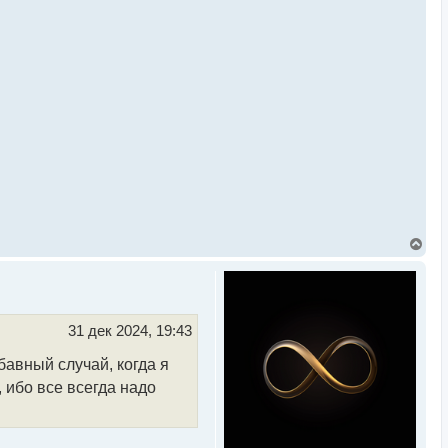
В
е
р
н
у
т
ь
31 дек 2024, 19:43
с
я
бавный случай, когда я
к
н
 ибо все всегда надо
а
ч
а
л