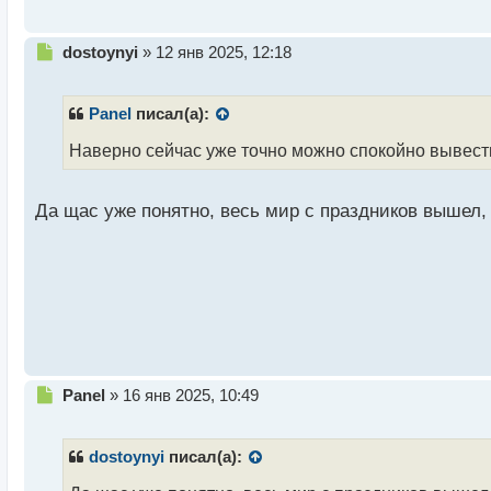
с
т
Н
dostoynyi
»
12 янв 2025, 12:18
е
п
р
Panel
писал(а):
о
ч
Наверно сейчас уже точно можно спокойно вывест
и
т
а
Да щас уже понятно, весь мир с праздников вышел,
н
н
ы
й
п
о
с
т
Н
Panel
»
16 янв 2025, 10:49
е
п
р
dostoynyi
писал(а):
о