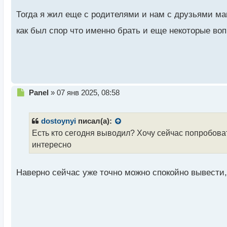
а
Тогда я жил еще с родителями и нам с друзьями мам
н
н
как был спор что именно брать и еще некоторые воп
ы
й
п
о
с
т
Н
Panel
»
07 янв 2025, 08:58
е
п
р
dostoynyi
писал(а):
о
Есть кто сегодня выводил? Хочу сейчас попробоват
ч
интересно
и
т
а
Наверно сейчас уже точно можно спокойно вывести
н
н
ы
й
п
о