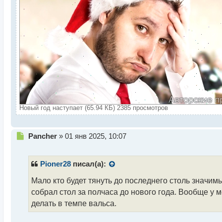
Новый год наступает (65.94 КБ) 2385 просмотров
Н
Pancher
»
01 янв 2025, 10:07
е
п
р
Pioner28
писал(а):
о
ч
Мало кто будет тянуть до последнего столь значим
и
собрал стол за полчаса до нового года. Вообще у 
т
делать в темпе вальса.
а
н