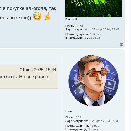
ч
а
в покупке алкоголя, так
л
у
десь повезло))
Pioner28
Посты:
1958
Зарегистрирован:
21 мар 2024, 14:41
Поблагодарили:
426 раз
Благодарил (а):
615 раз
В
е
р
н
у
т
ь
01 янв 2025, 15:44
с
но быть. Но все равно
я
к
н
а
ч
а
л
у
Panel
Посты:
267
Зарегистрирован:
28 фев 2023, 09:08
Поблагодарили:
41 раз
Благодарил (а):
18 раз