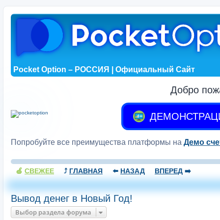
Pocket Option – РОССИЯ | Официальный Сайт
Добро пож
ДЕМОНСТРАЦ
Попробуйте все преимущества платформы на
Демо сче
🍏
СВЕЖЕЕ
⤴️
ГЛАВНАЯ
⬅️
НАЗАД
ВПЕРЕД
➡️
Вывод денег в Новый Год!
Выбор раздела форума