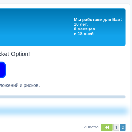
Мы работаем для Вас :
10 лет,
0 месяцев
и 18 дней
et Option!
вложений и рисков.
1
2
Пред.
29 постов