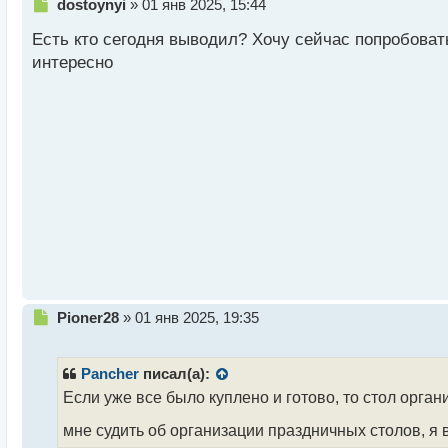
Н
dostoynyi
»
01 янв 2025, 15:44
е
Есть кто сегодня выводил? Хочу сейчас попробовать
п
р
интересно
о
ч
и
т
а
н
н
ы
й
п
о
с
т
Н
Pioner28
»
01 янв 2025, 19:35
е
п
р
Pancher
писал(а):
о
Если уже все было куплено и готово, то стол органи
ч
и
мне судить об организации праздничных столов, я 
т