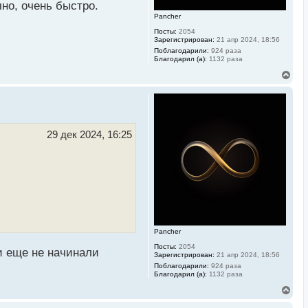
у
чно, очень быстро.
Pancher
Посты:
2054
Зарегистрирован:
21 апр 2024, 18:56
Поблагодарили:
924 раза
Благодарил (а):
1132 раза
В
е
р
н
у
т
ь
29 дек 2024, 16:25
с
я
к
н
а
ч
а
л
у
Pancher
Посты:
2054
и еще не начинали
Зарегистрирован:
21 апр 2024, 18:56
Поблагодарили:
924 раза
Благодарил (а):
1132 раза
В
е