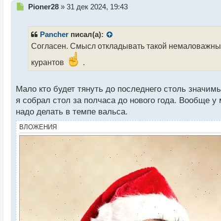
Н
Pioner28
»
31 дек 2024, 19:43
е
п
р
Pancher
писал(а):
о
Согласен. Смысл откладывать такой немаловажный 
ч
и
курантов
.
т
а
н
Мало кто будет тянуть до последнего столь значим
н
я собрал стол за полчаса до нового года. Вообще у
ы
надо делать в темпе вальса.
й
п
ВЛОЖЕНИЯ
о
с
т