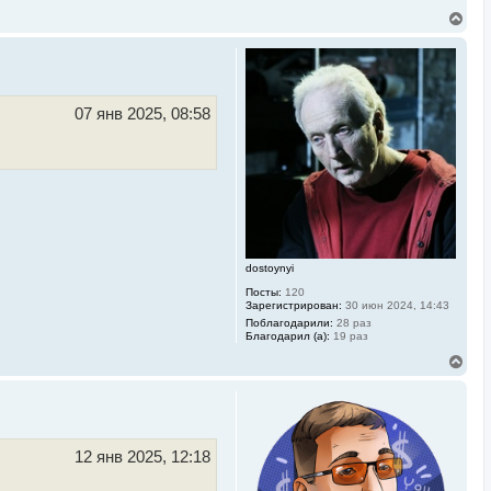
В
е
р
н
у
т
ь
07 янв 2025, 08:58
с
я
к
н
а
ч
а
л
у
dostoynyi
Посты:
120
Зарегистрирован:
30 июн 2024, 14:43
Поблагодарили:
28 раз
Благодарил (а):
19 раз
В
е
р
н
у
т
ь
12 янв 2025, 12:18
с
я