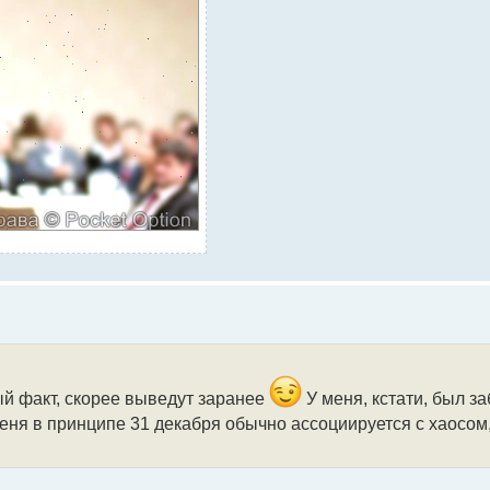
ый факт, скорее выведут заранее
У меня, кстати, был за
меня в принципе 31 декабря обычно ассоциируется с хаосом,