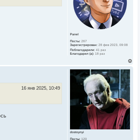
к
н
а
ч
а
л
у
Panel
Посты:
267
Зарегистрирован:
28 фев 2023, 09:08
Поблагодарили:
41 раз
Благодарил (а):
18 раз
В
е
р
н
у
т
ь
16 янв 2025, 10:49
с
я
к
н
а
ч
юсь
а
л
у
dostoynyi
Посты:
120