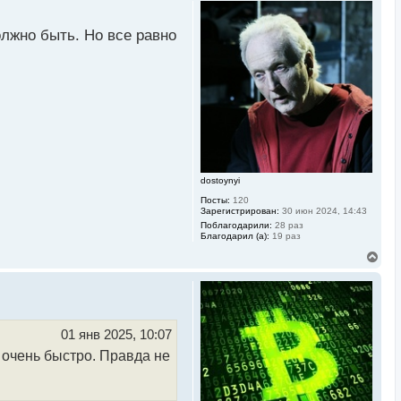
р
н
у
олжно быть. Но все равно
т
ь
с
я
к
н
а
ч
а
л
у
dostoynyi
Посты:
120
Зарегистрирован:
30 июн 2024, 14:43
Поблагодарили:
28 раз
Благодарил (а):
19 раз
В
е
р
н
у
т
ь
01 янв 2025, 10:07
с
, очень быстро. Правда не
я
к
н
а