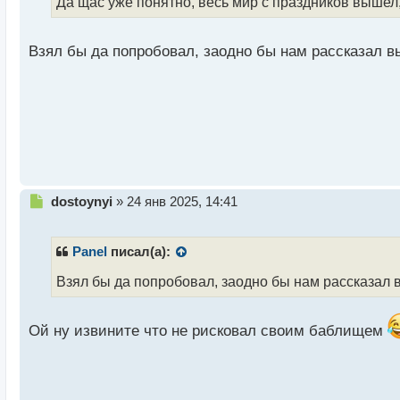
ч
Да щас уже понятно, весь мир с праздников вышел
и
т
а
Взял бы да попробовал, заодно бы нам рассказал в
н
н
ы
й
п
о
с
т
Н
dostoynyi
»
24 янв 2025, 14:41
е
п
р
Panel
писал(а):
о
ч
Взял бы да попробовал, заодно бы нам рассказал 
и
т
а
Ой ну извините что не рисковал своим баблищем
н
н
ы
й