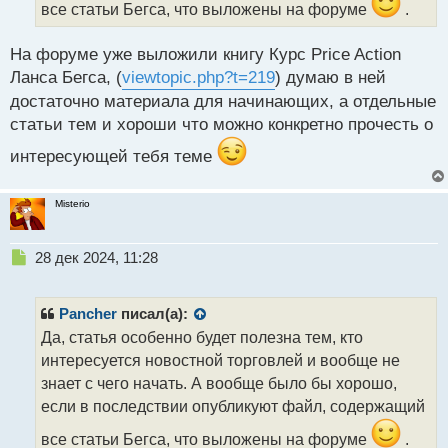
н
все статьи Бегса, что выложены на форуме
.
ы
й
На форуме уже выложили книгу Курс Price Action
п
Ланса Бегса, (
viewtopic.php?t=219
) думаю в ней
о
с
достаточно материала для начинающих, а отдельные
т
статьи тем и хороши что можно конкретно прочесть о
интересующей тебя теме
Misterio
Н
28 дек 2024, 11:28
е
п
р
Pancher
писал(а):
о
Да, статья особенно будет полезна тем, кто
ч
интересуется новостной торговлей и вообще не
и
т
знает с чего начать. А вообще было бы хорошо,
а
если в последствии опубликуют файл, содержащий
н
н
все статьи Бегса, что выложены на форуме
.