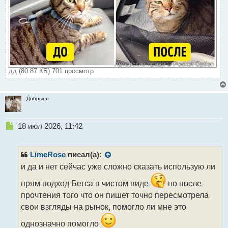
дд (80.87 КБ) 701 просмотр
Добрыня
Н
18 июл 2026, 11:42
е
п
р
LimeRose
писал(а):
о
и да и нет сейчас уже сложно сказать использую ли
ч
и
прям подход Бегса в чистом виде
но после
т
прочтения того что он пишет точно пересмотрела
а
свои взгляды на рынок, помогло ли мне это
н
н
однозначно помогло
ы