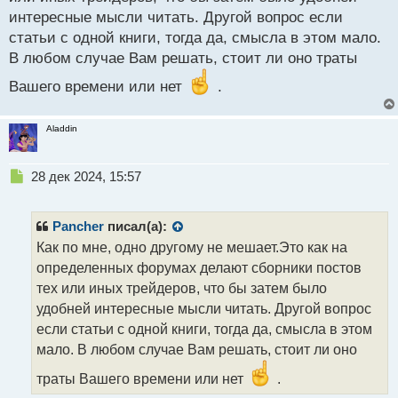
т
интересные мысли читать. Другой вопрос если
статьи с одной книги, тогда да, смысла в этом мало.
В любом случае Вам решать, стоит ли оно траты
Вашего времени или нет
.
Aladdin
Н
28 дек 2024, 15:57
е
п
р
Pancher
писал(а):
о
Как по мне, одно другому не мешает.Это как на
ч
определенных форумах делают сборники постов
и
т
тех или иных трейдеров, что бы затем было
а
удобней интересные мысли читать. Другой вопрос
н
если статьи с одной книги, тогда да, смысла в этом
н
мало. В любом случае Вам решать, стоит ли оно
ы
й
траты Вашего времени или нет
.
п