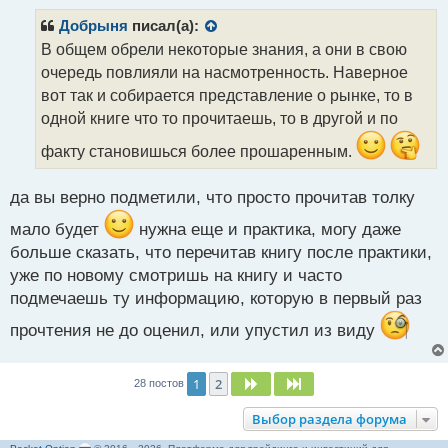
п
р
Добрыня
писал(а):
о
В общем обрели некоторые знания, а они в свою
ч
очередь повлияли на насмотренность. Наверное
и
т
вот так и собирается представление о рынке, то в
а
одной книге что то прочитаешь, то в другой и по
н
н
факту становишься более прошаренным.
ы
й
да вы верно подметили, что просто прочитав толку
п
о
мало будет
нужна еще и практика, могу даже
с
больше сказать, что перечитав книгу после практики,
т
уже по новому смотришь на книгу и часто
подмечаешь ту информацию, которую в первый раз
прочтения не до оценил, или упустил из виду
1
2
След.
След.
28 постов
Выбор раздела форума