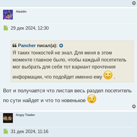
с
т
Aladdin
Н
29 дек 2024, 12:30
е
п
р
Pancher
писал(а):
о
Я таких тонкостей не знал. Для меня в этом
ч
моменте главное было, чтобы каждый посетитель
и
т
мог выбрать для себя тот вариант прочтения
а
информации, что подойдет именно ему
.
н
н
ы
Вот и получается что листая весь раздел посетитель
й
п
по сути найдет и что то новенькое
о
с
Angry Traider
т
Н
31 дек 2024, 11:16
е