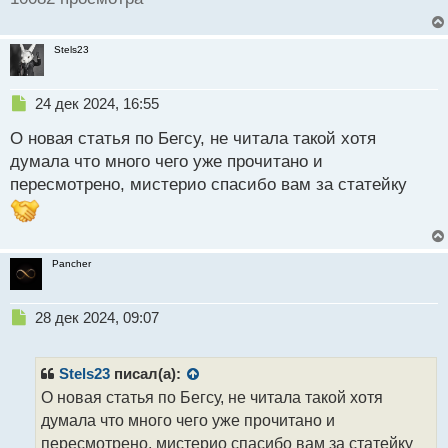
Stels23
Н
24 дек 2024, 16:55
е
О новая статья по Бегсу, не читала такой хотя
п
р
думала что много чего уже прочитано и
о
пересмотрено, мистерио спасибо вам за статейку
ч
и
т
а
н
Pancher
н
ы
Н
28 дек 2024, 09:07
й
е
п
п
о
р
с
Stels23
писал(а):
о
т
О новая статья по Бегсу, не читала такой хотя
ч
думала что много чего уже прочитано и
и
т
пересмотрено, мистерио спасибо вам за статейку