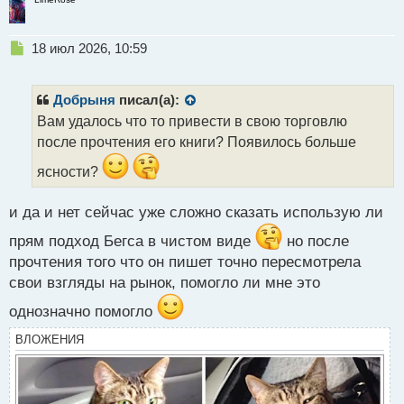
Н
18 июл 2026, 10:59
е
п
р
Добрыня
писал(а):
о
Вам удалось что то привести в свою торговлю
ч
после прочтения его книги? Появилось больше
и
т
ясности?
а
н
н
и да и нет сейчас уже сложно сказать использую ли
ы
прям подход Бегса в чистом виде
но после
й
п
прочтения того что он пишет точно пересмотрела
о
свои взгляды на рынок, помогло ли мне это
с
т
однозначно помогло
ВЛОЖЕНИЯ