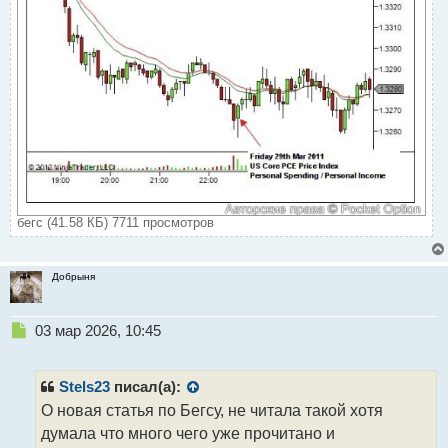
т
бегс (41.58 КБ) 7711 просмотров
Добрыня
Н
03 мар 2026, 10:45
е
п
р
Stels23
писал(а):
о
О новая статья по Бегсу, не читала такой хотя
ч
думала что много чего уже прочитано и
и