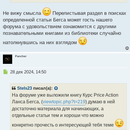
ы
й
п
Не вижу смысла
Перелистывая раздел в поисках
о
определенной статьи Бегса может гость нашего
с
форума с удовольствием ознакомится с другими
т
познавательными книгами из библиотеки случайно
натолкнувшись на них взглядом
Pancher
Н
28 дек 2024, 14:50
е
п
р
Stels23
писал(а):
о
На форуме уже выложили книгу Курс Price Action
ч
Ланса Бегса, (
viewtopic.php?t=219
) думаю в ней
и
т
достаточно материала для начинающих, а
а
отдельные статьи тем и хороши что можно
н
н
конкретно прочесть о интересующей тебя теме
ы