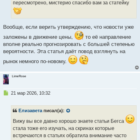
т
пересмотрено, мистерио спасибо вам за статейку
а
н
н
ы
Вообще, если верить утверждению, что новости уже
й
п
заложены в движение цены,
то её направление
о
вполне реально прогнозировать с большей степенью
с
вероятности. Эта статья даёт повод взглянуть на
т
рынок немного по-новому.
LimeRose
Н
21 мар 2026, 10:32
е
п
р
Елизавета
писал(а):
о
ч
Вижу вы все давно хорошо знаете статьи Бегса
и
стала тоже его изучать, на скринах которые
т
встречаются в статьях обратила внимание часто
а