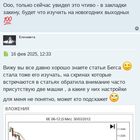
Ооо, только сейчас увидел это чтиво - в закладки
п
р
закину, будет что изучить на новогодних выходных
о
ч
и
т
Елизавета
а
н
н
Н
16 фев 2025, 12:33
ы
е
й
п
п
Вижу вы все давно хорошо знаете статьи Бегса
р
о
стала тоже его изучать, на скринах которые
о
с
встречаются в статьях обратила внимание часто
ч
т
и
присутствую две машки , а какие у них настройки
т
а
для меня не понятно, может кто подскажет
н
ВЛОЖЕНИЯ
н
ы
й
п
о
с