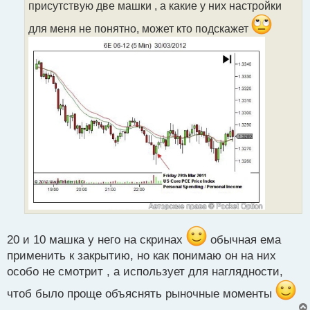
присутствую две машки , а какие у них настройки
н
н
для меня не понятно, может кто подскажет
ы
й
п
о
с
т
20 и 10 машка у него на скринах
обычная ема
применить к закрытию, но как понимаю он на них
особо не смотрит , а использует для наглядности,
чтоб было проще объяснять рыночные моменты