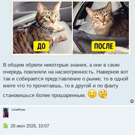
й
п
о
с
т
В общем обрели некоторые знания, а они в свою
очередь повлияли на насмотренность. Наверное вот
так и собирается представление о рынке, то в одной
книге что то прочитаешь, то в другой и по факту
становишься более прошаренным.
LimeRose
Н
20 июл 2026, 10:07
е