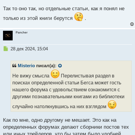
й
Так то оно так, но отдельные статьи, как я понял не
п
о
только из этой книги берутся
.
с
т
Pancher
Н
28 дек 2024, 15:04
е
п
р
Misterio
писал(а):
о
ч
Не вижу смысла
Перелистывая раздел в
и
поисках определенной статьи Бегса может гость
т
нашего форума с удовольствием ознакомится с
а
другими познавательными книгами из библиотеки
н
н
случайно натолкнувшись на них взглядом
ы
й
п
Как по мне, одно другому не мешает. Это как на
о
определенных форумах делают сборники постов тех
с
или иных трейдеров, что бы затем было удобней