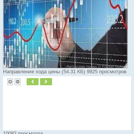
и
т
а
н
н
ы
й
п
о
с
т
Направление хода цены (54.31 КБ) 9925 просмотров
Пред.
След.
10082 просмотра