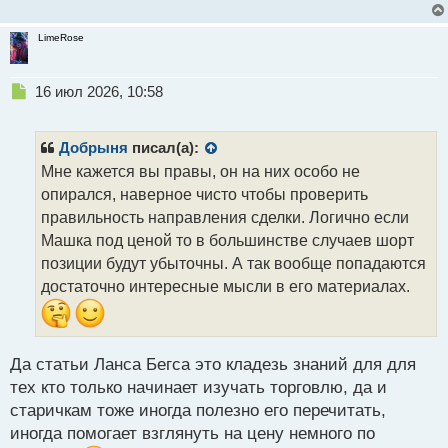
LimeRose
Н
16 июл 2026, 10:58
е
п
р
Добрыня
писал(а):
о
Мне кажется вы правы, он на них особо не
ч
опирался, наверное чисто чтобы проверить
и
т
правильность направления сделки. Логично если
а
Машка под ценой то в большинстве случаев шорт
н
позиции будут убыточны. А так вообще попадаются
н
достаточно интересные мысли в его материалах.
ы
й
п
о
с
Да статьи Ланса Бегса это кладезь знаний для для
т
тех кто только начинает изучать торговлю, да и
старичкам тоже иногда полезно его перечитать,
иногда помогает взглянуть на цену немного по