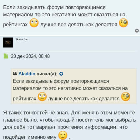
о
с
Если закидывать форум повторяющимся
т
материалом то это негативно может сказаться на
рейтингах
лучше все делать как делается
Pancher
Н
29 дек 2024, 08:48
е
п
р
Aladdin
писал(а):
о
Если закидывать форум повторяющимся
ч
материалом то это негативно может сказаться на
и
т
рейтингах
лучше все делать как делается
а
н
н
Я таких тонкостей не знал. Для меня в этом моменте
ы
главное было, чтобы каждый посетитель мог выбрать
й
для себя тот вариант прочтения информации, что
п
о
подойдет именно ему
.