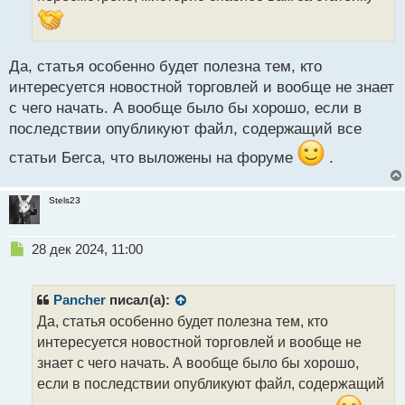
а
н
н
ы
Да, статья особенно будет полезна тем, кто
й
интересуется новостной торговлей и вообще не знает
п
с чего начать. А вообще было бы хорошо, если в
о
с
последствии опубликуют файл, содержащий все
т
статьи Бегса, что выложены на форуме
.
Stels23
Н
28 дек 2024, 11:00
е
п
р
Pancher
писал(а):
о
Да, статья особенно будет полезна тем, кто
ч
интересуется новостной торговлей и вообще не
и
т
знает с чего начать. А вообще было бы хорошо,
а
если в последствии опубликуют файл, содержащий
н