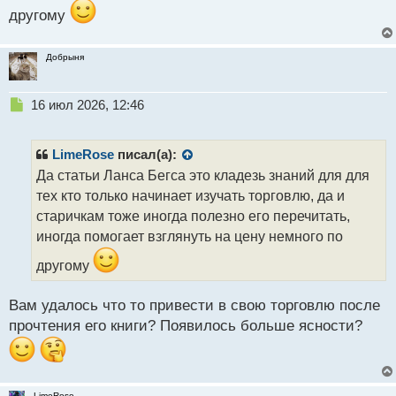
другому
Добрыня
Н
16 июл 2026, 12:46
е
п
р
LimeRose
писал(а):
о
Да статьи Ланса Бегса это кладезь знаний для для
ч
тех кто только начинает изучать торговлю, да и
и
т
старичкам тоже иногда полезно его перечитать,
а
иногда помогает взглянуть на цену немного по
н
н
другому
ы
й
Вам удалось что то привести в свою торговлю после
п
прочтения его книги? Появилось больше ясности?
о
с
т
LimeRose