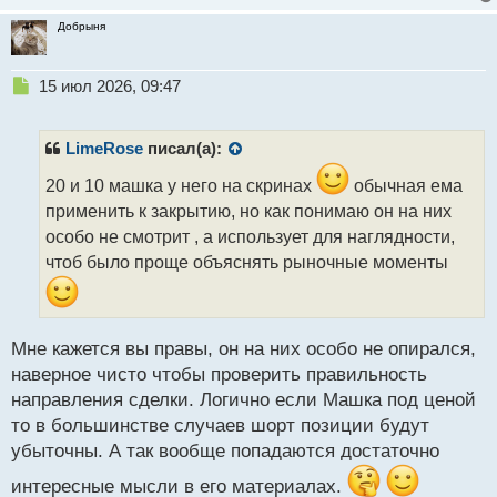
Добрыня
Н
15 июл 2026, 09:47
е
п
р
LimeRose
писал(а):
о
ч
20 и 10 машка у него на скринах
обычная ема
и
применить к закрытию, но как понимаю он на них
т
особо не смотрит , а использует для наглядности,
а
чтоб было проще объяснять рыночные моменты
н
н
ы
й
п
Мне кажется вы правы, он на них особо не опирался,
о
наверное чисто чтобы проверить правильность
с
направления сделки. Логично если Машка под ценой
т
то в большинстве случаев шорт позиции будут
убыточны. А так вообще попадаются достаточно
интересные мысли в его материалах.