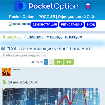
Pocket Option – РОССИЯ | Официальный Сайт
ДЕМОНСТРАЦИЯ
РЕГИСТРАЦИЯ
ВХОД
🍏
СВЕЖЕЕ
⤴️
ГЛАВНАЯ
⬅️
НАЗАД
ВПЕРЕД
➡️
📖 "События меняющие уклон" Ланс Бегс
Выбор раздела форума
1
2
След.
След.
28 постов
Misterio
Н
24 дек 2024, 14:34
е
п
р
о
ч