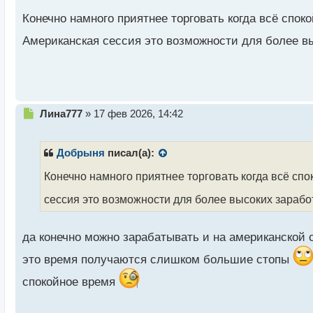
н
Конечно намного приятнее торговать когда всё спок
н
ы
Американская сессия это возможности для более вы
й
п
о
с
т
Н
Лина777
»
17 фев 2026, 14:42
е
п
р
Добрыня
писал(а):
о
ч
Конечно намного приятнее торговать когда всё спо
и
сессия это возможности для более высоких зарабо
т
а
н
да конечно можно зарабатывать и на американской
н
ы
это время получаются слишком большие стопы
й
п
спокойное время
о
с