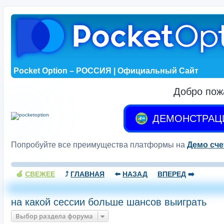
Pocket Option – РОССИЯ | Официальный Сайт
Добро пож
ДЕМОНСТРАЦ
Попробуйте все преимущества платформы на
Демо сче
🍏
СВЕЖЕЕ
⤴️
ГЛАВНАЯ
⬅️
НАЗАД
ВПЕРЕД
➡️
на какой сессии больше шансов выиграть
Выбор раздела форума