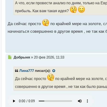
А что, если провести анализ по дням, только на Е
и
т
прибыль. Как вам такая идея?
а
н
н
Да сейчас просто
по крайней мере на золоте, с
ы
й
начинаться совершенно в другое время , не так ка
п
о
с
т
Н
Добрыня
»
20 фев 2026, 11:33
е
п
р
Лина777
писал(а):
о
ч
Да сейчас просто
по крайней мере на золоте, 
и
совершенно в другое время , не так как было ран
т
а
н
н
ы