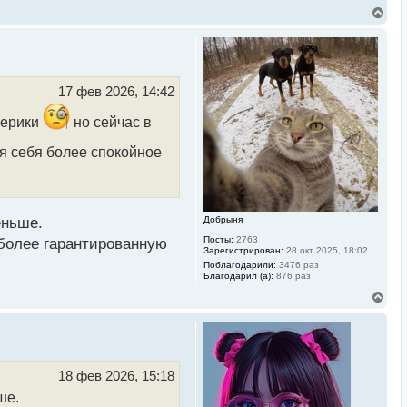
В
е
р
н
у
т
ь
17 фев 2026, 14:42
с
я
мерики
но сейчас в
к
н
я себя более спокойное
а
ч
а
л
у
Добрыня
еньше.
Посты:
2763
 более гарантированную
Зарегистрирован:
28 окт 2025, 18:02
Поблагодарили:
3476 раз
Благодарил (а):
876 раз
В
е
р
н
у
т
ь
18 фев 2026, 15:18
с
ше.
я