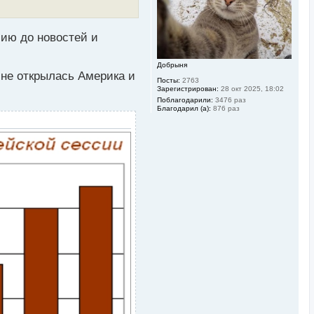
н
а
ч
а
сию до новостей и
л
у
Добрыня
 не открылась Америка и
Посты:
2763
Зарегистрирован:
28 окт 2025, 18:02
Поблагодарили:
3476 раз
Благодарил (а):
876 раз