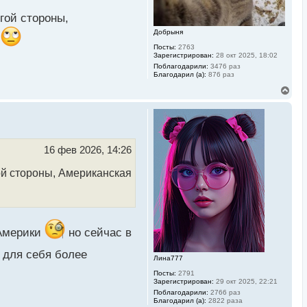
л
гой стороны,
у
Добрыня
.
Посты:
2763
Зарегистрирован:
28 окт 2025, 18:02
Поблагодарили:
3476 раз
Благодарил (а):
876 раз
В
е
р
н
у
т
ь
16 фев 2026, 14:26
с
я
ой стороны, Американская
к
н
а
ч
а
л
 Америки
но сейчас в
у
 для себя более
Лина777
Посты:
2791
Зарегистрирован:
29 окт 2025, 22:21
Поблагодарили:
2766 раз
Благодарил (а):
2822 раза