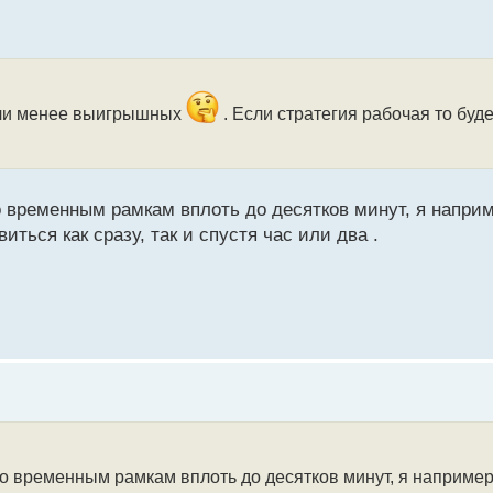
 или менее выигрышных
. Если стратегия рабочая то буд
 временным рамкам вплоть до десятков минут, я напри
иться как сразу, так и спустя час или два .
о временным рамкам вплоть до десятков минут, я наприме