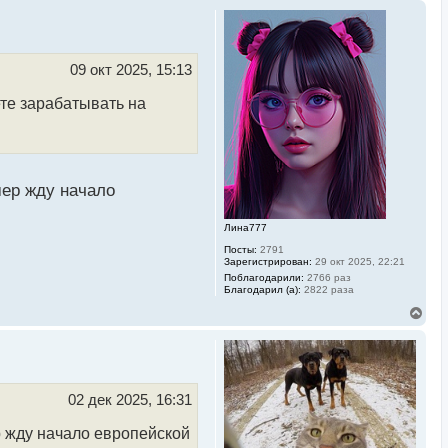
09 окт 2025, 15:13
ете зарабатывать на
мер жду начало
Лина777
Посты:
2791
Зарегистрирован:
29 окт 2025, 22:21
Поблагодарили:
2766 раз
Благодарил (а):
2822 раза
В
е
р
н
у
т
ь
02 дек 2025, 16:31
с
я
р жду начало европейской
к