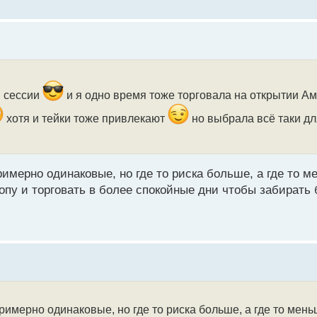
й сессии
и я одно время тоже торговала на открытии А
хотя и тейки тоже привлекают
но выбрала всё таки дл
имерно одинаковые, но где то риска больше, а где то м
ропу и торговать в более спокойные дни чтобы забирать
римерно одинаковые, но где то риска больше, а где то мень