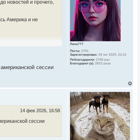
до новостей и прочего,
я
к
н
а
ась Америка и не
ч
а
л
у
Лина777
Посты:
2791
Зарегистрирован:
29 окт 2025, 22:21
Поблагодарили:
2766 раз
Благодарил (а):
2822 раза
 американской сессии
В
е
р
н
у
т
ь
14 фев 2026, 16:58
с
я
мериканской сессии
к
н
а
ч
а