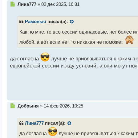
Н
Лина777
»
02 дек 2025, 16:31
е
п
р
Рамоныч
писал(а):
о
ч
Как по мне, то все сессии одинаковые, нет более
и
любой, а вот если нет, то никакая не поможет.
т
а
н
да согласна
лучше не привязываться к каким-то
н
ы
европейской сессии и жду условий, а они могут появ
й
п
о
с
т
Н
Добрыня
»
14 фев 2026, 10:25
е
п
р
Лина777
писал(а):
о
ч
да согласна
лучше не привязываться к каким-т