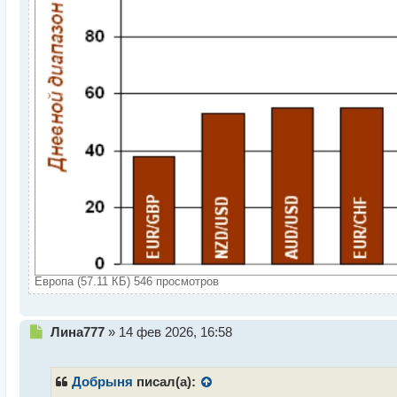
Европа (57.11 КБ) 546 просмотров
Н
Лина777
»
14 фев 2026, 16:58
е
п
р
Добрыня
писал(а):
о