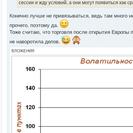
и
сессии и жду условий, а они могут появиться как сра
т
а
Конечно лучше не привязываться, ведь там много н
н
н
прочего, поэтому да.
ы
Тоже считаю, что торговля после открытия Европы 
й
п
не наворотила делов.
о
с
ВЛОЖЕНИЯ
т