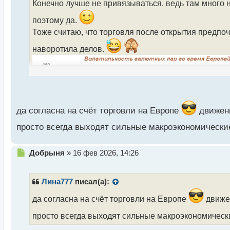
Конечно лучше не привязываться, ведь там много н
ч
и
поэтому да.
т
Тоже считаю, что торговля после открытия предпоч
а
н
наворотила делов.
н
ы
й
п
о
с
т
да согласна на счёт торговли на Европе
движени
просто всегда выходят сильные макроэкономически
Н
Добрыня
»
16 фев 2026, 14:26
е
п
р
Лина777
писал(а):
о
ч
да согласна на счёт торговли на Европе
движен
и
просто всегда выходят сильные макроэкономическ
т
а