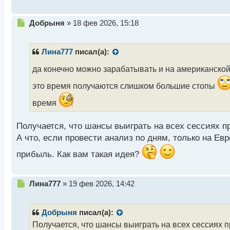
т
Н
Добрыня
»
18 фев 2026, 15:18
е
п
р
Лина777
писал(а):
о
ч
да конечно можно зарабатывать и на американско
и
это время получаются слишком большие стопы
т
а
время
н
н
ы
Получается, что шансы выиграть на всех сессиях пр
й
А что, если провести анализ по дням, только на Ев
п
о
прибыль. Как вам такая идея?
с
т
Н
Лина777
»
19 фев 2026, 14:42
е
п
р
Добрыня
писал(а):
о
Получается, что шансы выиграть на всех сессиях п
ч