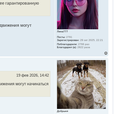
к
олее гарантированную
н
а
ч
а
л
у
 движения могут
Лина777
Посты:
2791
Зарегистрирован:
29 окт 2025, 22:21
Поблагодарили:
2766 раз
Благодарил (а):
2822 раза
В
е
р
н
у
т
ь
19 фев 2026, 14:42
с
я
вижения могут начинаться
к
н
а
ч
а
л
у
Добрыня