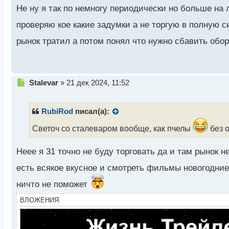
н
Не ну я так по немногу периодически но больше на 
н
ы
проверяю кое какие задумки а не торгую в полную 
й
рынок тратил а потом понял что нужно сбавить обо
п
о
с
т
Н
Stalevar
»
21 дек 2024, 11:52
е
п
р
RubiRod
писал(а):
о
ч
Светоч со сталеваром вообще, как пчелы
без 
и
т
Неее я 31 точно не буду торговать да и там рынок н
а
н
есть всякое вкусное и смотреть фильмы новогодни
н
ы
ничто не поможет
й
ВЛОЖЕНИЯ
п
о
с