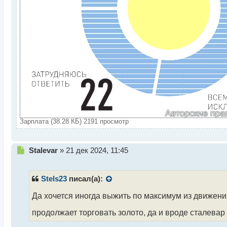
Зарплата (38.28 КБ) 2191 просмотр
Н
Stalevar
»
21 дек 2024, 11:45
е
п
р
Stels23
писал(а):
о
ч
Да хочется иногда выжить по максимум из движени
и
продолжает торговать золото, да и вроде сталевар
т
а