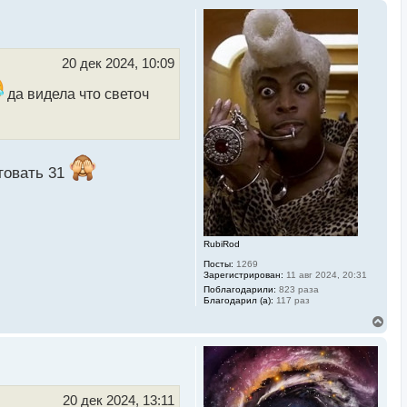
20 дек 2024, 10:09
да видела что светоч
говать 31
RubiRod
Посты:
1269
Зарегистрирован:
11 авг 2024, 20:31
Поблагодарили:
823 раза
Благодарил (а):
117 раз
В
е
р
н
у
т
ь
20 дек 2024, 13:11