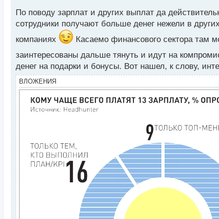
н
н
По поводу зарплат и других выплат да действитель
ы
сотрудники получают больше денег нежели в других
й
п
компаниях
Касаемо финансового сектора там мож
о
заинтересованы дальше тянуть и идут на компром
с
т
денег на подарки и бонусы. Вот нашел, к слову, ин
ВЛОЖЕНИЯ