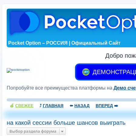
Pocket Option – РОССИЯ | Официальный Сайт
Добро пож
ДЕМОНСТРАЦ
Попробуйте все преимущества платформы на
Демо сче
🍏
СВЕЖЕЕ
⤴️
ГЛАВНАЯ
⬅️
НАЗАД
ВПЕРЕД
➡️
на какой сессии больше шансов выиграть
Выбор раздела форума