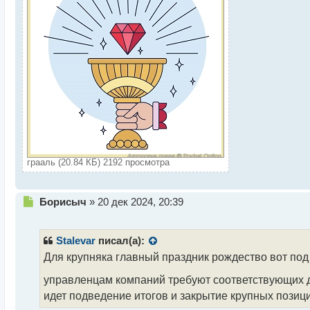
о
с
т
грааль (20.84 КБ) 2192 просмотра
Н
Борисыч
»
20 дек 2024, 20:39
е
п
р
Stalevar
писал(а):
о
Для крупняка главный праздник рождество вот под 
ч
и
управленцам компаний требуют соответствующих 
т
идет подведение итогов и закрытие крупных позиц
а