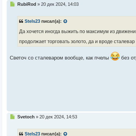
Н
RubiRod
»
20 дек 2024, 14:03
е
п
р
Stels23
писал(а):
о
ч
Да хочется иногда выжить по максимум из движени
и
продолжает торговать золото, да и вроде сталевар
т
а
н
Светоч со сталеваром вообще, как пчелы
без о
н
ы
й
п
о
с
т
Н
Svetoch
»
20 дек 2024, 14:53
е
п
р
Stels23
писал(а):