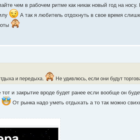
лайте чем в рабочем ритме как никак новый год на носу
силу
А так я любитель отдохнуть в свое время слиш
роты
отдыха и передыха.
Не удивлюсь, если они будут торгов
е тот и закрытие вроде будет ранее если вообще он буде
е
От рынка надо уметь отдыхать а то так можно свих