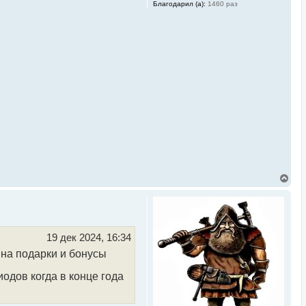
Благодарил (а):
1460 раз
В
е
р
н
у
т
ь
19 дек 2024, 16:34
с
 на подарки и бонусы
я
к
н
иодов когда в конце года
а
ч
а