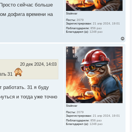
л
. Просто сейчас больше
у
ком дофига времени на
Stalevar
Посты:
2079
Зарегистрирован:
21 апр 2024, 19:01
Поблагодарили:
856 раз
Благодарил (а):
1248 раз
В
е
р
н
у
т
ь
20 дек 2024, 14:03
с
я
ать 31
к
н
а
т работать. 31 я буду
ч
а
л
нуться и тогда уже точно
у
Stalevar
Посты:
2079
Зарегистрирован:
21 апр 2024, 19:01
Поблагодарили:
856 раз
Благодарил (а):
1248 раз