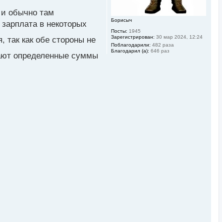
л
у
 и обычно там
Борисыч
 зарплата в некоторых
Посты:
1945
Зарегистрирован:
30 мар 2024, 12:24
, так как обе стороны не
Поблагодарили:
482 раза
Благодарил (а):
646 раз
вают определенные суммы