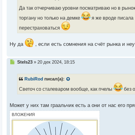
о
ч
Да так отчерчиваю уровни посматриваю но в рынок
и
торгану но только на демке
я же вроде писала 
т
а
перестраховаться
н
н
ы
Ну да
, если есть сомнения на счёт рынка и не
й
п
о
Н
с
Stels23
»
20 дек 2024, 18:15
е
т
п
р
RubiRod
писал(а):
о
ч
Светоч со сталеваром вообще, как пчелы
без 
и
т
а
Может у них там граальчик есть а они от нас его пр
н
ВЛОЖЕНИЯ
н
ы
й
п