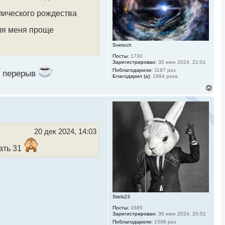
с
я
лического рождества
к
н
для меня проще
а
ч
а
Svetoch
л
Посты:
1730
у
Зарегистрирован:
30 июн 2024, 21:01
Поблагодарили:
1197 раз
ь перерыв
Благодарил (а):
1894 раза
В
е
р
н
у
т
ь
20 дек 2024, 14:03
с
я
ать 31
к
н
а
ч
а
л
у
Stels23
Посты:
1685
Зарегистрирован:
30 июн 2024, 20:51
Поблагодарили:
1598 раз