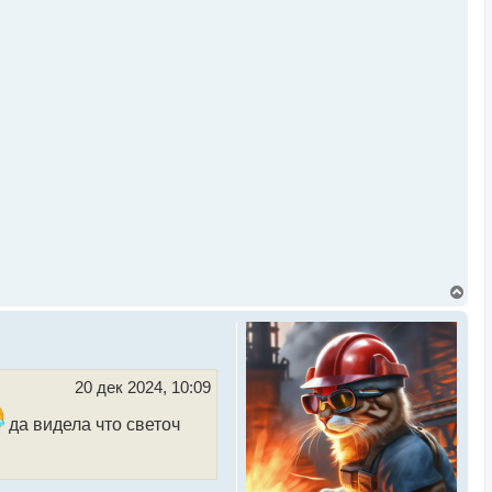
В
е
р
н
у
т
ь
20 дек 2024, 10:09
с
я
да видела что светоч
к
н
а
ч
а