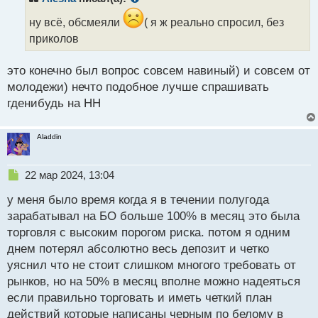
о
ч
ну всё, обсмеяли
( я ж реально спросил, без
и
приколов
т
а
это конечно был вопрос совсем навиный) и совсем от
н
н
молодежи) нечто подобное лучше спрашивать
ы
гденибудь на HH
й
п
о
Aladdin
с
т
Н
22 мар 2024, 13:04
е
у меня было время когда я в течении полугода
п
р
зарабатывал на БО больше 100% в месяц это была
о
торговля с высоким порогом риска. потом я одним
ч
днем потерял абсолютно весь депозит и четко
и
т
уяснил что не стоит слишком многого требовать от
а
рынков, но на 50% в месяц вполне можно надеяться
н
если правильно торговать и иметь четкий план
н
действий которые написаны черным по белому в
ы