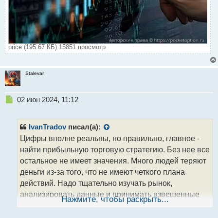
price (195.67 КБ) 15851 просмотр
Stalevar
Н
02 июн 2024, 11:12
е
п
р
IvanTradov
писал(а):
о
Цифры вполне реальны, но правильно, главное -
ч
найти прибыльную торговую стратегию. Без нее все
и
т
остальное не имеет значения. Много людей теряют
а
деньги из-за того, что не имеют четкого плана
н
действий. Надо тщательно изучать рынок,
н
анализировать данные и принимать взвешенные
ы
Нажмите, чтобы раскрыть...
й
решения. Если у тебя есть хорошая стратегия, то
п
возможно и 50-70% прибыли в месяц - вполне