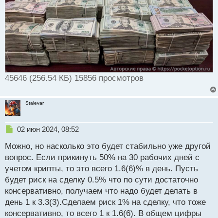
45646 (256.54 КБ) 15856 просмотров
Stalevar
Н
02 июн 2024, 08:52
е
Можно, но насколько это будет стабильно уже другой
п
р
вопрос. Если прикинуть 50% на 30 рабочих дней с
о
учетом крипты, то это всего 1.6(6)% в день. Пусть
ч
будет риск на сделку 0.5% что по сути достаточно
и
т
консервативно, получаем что надо будет делать в
а
день 1 к 3.3(3).Сделаем риск 1% на сделку, что тоже
н
консервативно, то всего 1 к 1.6(6). В общем цифры
н