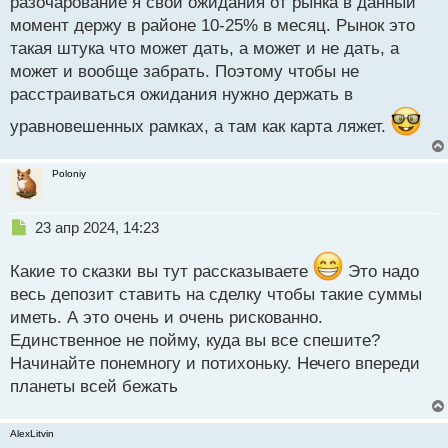
разочарование я свои ожидания от рынка в данный
о
момент держу в районе 10-25% в месяц. Рынок это
ч
такая штука что может дать, а может и не дать, а
и
т
может и вообще забрать. Поэтому чтобы не
а
расстраиваться ожидания нужно держать в
н
н
уравновешенных рамках, а там как карта ляжет.
ы
й
Poloniy
п
о
с
Н
23 апр 2024, 14:23
т
е
п
Какие то сказки вы тут рассказываете
Это надо
р
весь депозит ставить на сделку чтобы такие суммы
о
иметь. А это очень и очень рискованно.
ч
и
Единственное не пойму, куда вы все спешите?
т
Начинайте понемногу и потихоньку. Нечего впереди
а
планеты всей бежать
н
н
ы
AlexLitvin
й