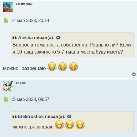
и
Elektroshok
т
а
н
Н
14 мар 2023, 20:14
н
е
ы
п
й
р
Alesha
писал(а):
п
о
Вопрос в теме поста собственно. Реально ли? Если
о
ч
я 10 тыщ закину, то 5-7 тыщ в месяц буду иметь?
с
и
т
т
а
можно, разрешаю
н
н
ы
angela
й
п
о
Н
15 мар 2023, 08:57
с
е
т
п
р
Elektroshok
писал(а):
о
ч
можно, разрешаю
и