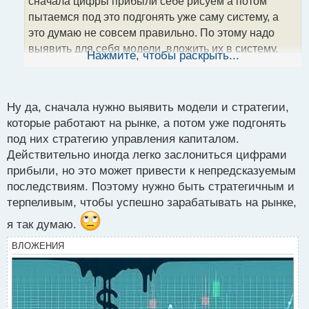
т
сначала цифры прибыли себе рисуем а потом
а
пытаемся под это подгонять уже саму систему, а
н
это думаю не совсем правильно. По этому надо
н
выявить для себя модели, вложить их в систему,
ы
Нажмите, чтобы раскрыть...
й
потом смотреть какой выхлоп может получиться и
п
уже затем играть с цифрами прибыли.
о
с
Ну да, сначала нужно выявить модели и стратегии,
т
которые работают на рынке, а потом уже подгонять
под них стратегию управления капиталом.
Действительно иногда легко заслониться цифрами
прибыли, но это может привести к непредсказуемым
последствиям. Поэтому нужно быть стратегичным и
терпеливым, чтобы успешно зарабатывать на рынке,
я так думаю.
ВЛОЖЕНИЯ