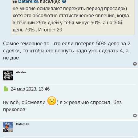
р
Batareika
писал(а):
с
о
не многие осиливают пережить период просадок)
т
ч
хотя это абсолютно статистическое явление, когда
и
т
в течении 29ти дней у тебя минус 50%, а на 30й
а
день 70%.. Итого + 20
н
н
Самое геморное то, что если потерял 50% депо за 2
ы
й
сделки, то чтобы его вернуть надо уже сделать 4, а
п
не две
о
с
т
Alesha
Н
24 мар 2023, 13:46
е
п
ну всё, обсмеяли
( я ж реально спросил, без
р
приколов
о
ч
и
Batareika
т
а