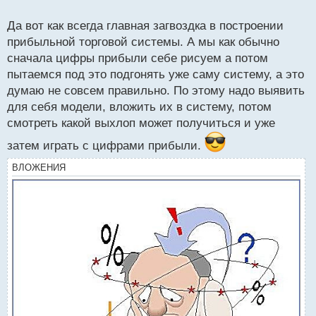
о
реальный результат. В любом случае нужно
с
Да вот как всегда главная загвоздка в построении
т
стремиться к таким результатам.
прибыльной торговой системы. А мы как обычно
сначала цифры прибыли себе рисуем а потом
пытаемся под это подгонять уже саму систему, а это
думаю не совсем правильно. По этому надо выявить
для себя модели, вложить их в систему, потом
смотреть какой выхлоп может получиться и уже
затем играть с цифрами прибыли.
ВЛОЖЕНИЯ