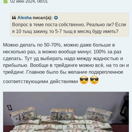
Н
02 июн 2024, 08:01
е
п
р
Alesha
писал(а):
о
Вопрос в теме поста собственно. Реально ли? Если
ч
я 10 тыщ закину, то 5-7 тыщ в месяц буду иметь?
и
т
а
Можно делать по 50-70%, можно даже больше в
н
несколько раз, а можно вообще минус 100% за раз
н
сделать. Тут уд выбирать надо между жадностью и
ы
й
прибылью. Вообще в трейдинге можно всё, на то он и
п
трейдинг. Главное было бы желание подкрепленное
о
с
соответствующими действиями
т