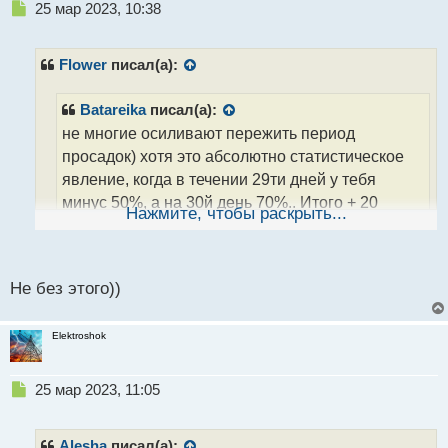
н
Н
25 мар 2023, 10:38
н
е
ы
п
й
р
Flower
писал(а):
п
о
о
ч
с
Batareika
писал(а):
и
т
не многие осиливают пережить период
т
а
просадок) хотя это абсолютно статистическое
н
явление, когда в течении 29ти дней у тебя
н
минус 50%, а на 30й день 70%.. Итого + 20
ы
Нажмите, чтобы раскрыть...
й
п
Самое геморное то, что если потерял 50% депо за 2
о
сделки, то чтобы его вернуть надо уже сделать 4, а
с
Не без этого))
не две
т
Elektroshok
Н
25 мар 2023, 11:05
е
п
р
Alesha
писал(а):