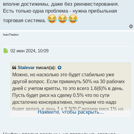
вполне достижимы, даже без реинвестирования.
ы
й
Есть только одна проблема - нужна прибыльная
п
торговая система.
о
с
т
IvanTradov
Н
02 июн 2024, 10:09
е
п
р
Stalevar
писал(а):
о
Можно, но насколько это будет стабильно уже
ч
другой вопрос. Если прикинуть 50% на 30 рабочих
и
т
дней с учетом крипты, то это всего 1.6(6)% в день.
а
Пусть будет риск на сделку 0.5% что по сути
н
достаточно консервативно, получаем что надо
н
будет делать в день 1 к 3.3(3).Сделаем риск 1% на
ы
Нажмите, чтобы раскрыть...
й
сделку, что тоже консервативно, то всего 1 к 1.6(6).
п
В общем цифры вполне достижимы, даже без
о
реинвестирования. Есть только одна проблема -
с