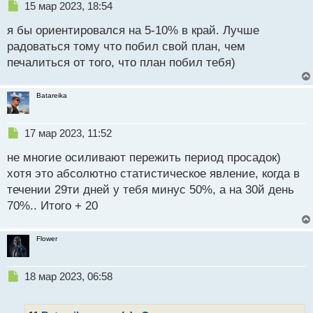
н
Н
15 мар 2023, 18:54
н
е
ы
я бы ориентировался на 5-10% в край. Лучше
п
й
р
радоваться тому что побил свой план, чем
п
о
печалиться от того, что план побил тебя)
о
ч
с
и
т
т
Batareika
а
н
н
Н
17 мар 2023, 11:52
ы
е
й
не многие осиливают пережить период просадок)
п
п
р
хотя это абсолютно статистическое явление, когда в
о
о
течении 29ти дней у тебя минус 50%, а на 30й день
с
ч
70%.. Итого + 20
т
и
т
а
Flower
н
н
ы
Н
18 мар 2023, 06:58
й
е
п
п
о