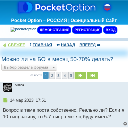
Pocket Option – РОССИЯ | Официальный Сайт
ДЕМОНСТРАЦИЯ
РЕГИСТРАЦИЯ
ВХОД
🍏
СВЕЖЕЕ
⤴️
ГЛАВНАЯ
⬅️
НАЗАД
ВПЕРЕД
➡️
Можно ли на БО в месяц 50-70% делать?
Выбор раздела форума
1
2
3
4
5
След.
След.
93 поста
Alesha
Н
14 мар 2023, 17:51
е
Вопрос в теме поста собственно. Реально ли? Если я
п
р
10 тыщ закину, то 5-7 тыщ в месяц буду иметь?
о
ч