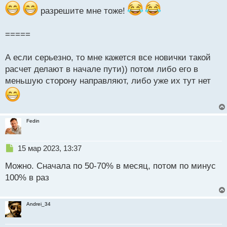
т
а
разрешите мне тоже!
н
н
=====
ы
й
п
А если серьезно, то мне кажется все новички такой
о
расчет делают в начале пути)) потом либо его в
с
меньшую сторону направляют, либо уже их тут нет
т
Fedin
Н
15 мар 2023, 13:37
е
Можно. Сначала по 50-70% в месяц, потом по минус
п
р
100% в раз
о
ч
и
Andrei_34
т
а