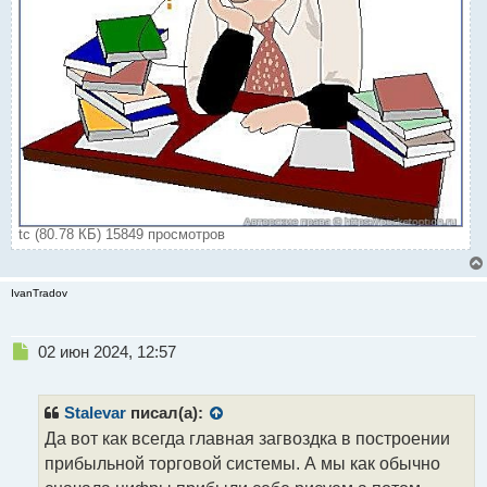
tc (80.78 КБ) 15849 просмотров
IvanTradov
Н
02 июн 2024, 12:57
е
п
р
Stalevar
писал(а):
о
Да вот как всегда главная загвоздка в построении
ч
прибыльной торговой системы. А мы как обычно
и