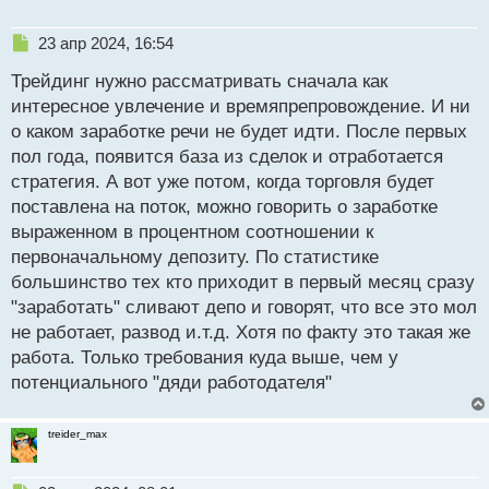
п
о
Н
23 апр 2024, 16:54
с
е
т
Трейдинг нужно рассматривать сначала как
п
р
интересное увлечение и времяпрепровождение. И ни
о
о каком заработке речи не будет идти. После первых
ч
пол года, появится база из сделок и отработается
и
т
стратегия. А вот уже потом, когда торговля будет
а
поставлена на поток, можно говорить о заработке
н
выраженном в процентном соотношении к
н
первоначальному депозиту. По статистике
ы
й
большинство тех кто приходит в первый месяц сразу
п
"заработать" сливают депо и говорят, что все это мол
о
не работает, развод и.т.д. Хотя по факту это такая же
с
работа. Только требования куда выше, чем у
т
потенциального "дяди работодателя"
treider_max