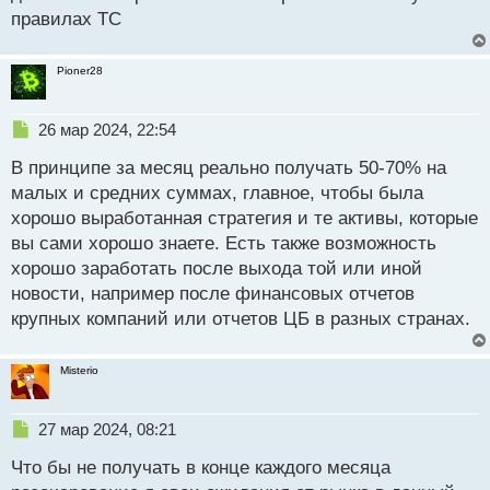
й
правилах ТС
п
о
с
Pioner28
т
Н
26 мар 2024, 22:54
е
В принципе за месяц реально получать 50-70% на
п
р
малых и средних суммах, главное, чтобы была
о
хорошо выработанная стратегия и те активы, которые
ч
вы сами хорошо знаете. Есть также возможность
и
т
хорошо заработать после выхода той или иной
а
новости, например после финансовых отчетов
н
крупных компаний или отчетов ЦБ в разных странах.
н
ы
й
Misterio
п
о
с
Н
27 мар 2024, 08:21
т
е
Что бы не получать в конце каждого месяца
п
р