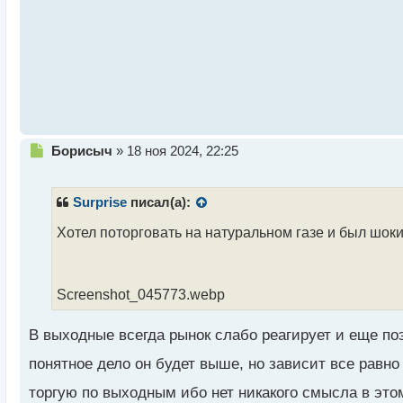
н
н
ы
й
п
о
с
т
Н
Борисыч
»
18 ноя 2024, 22:25
е
п
р
Surprise
писал(а):
о
ч
Хотел поторговать на натуральном газе и был ш
и
т
а
Screenshot_045773.webp
н
н
ы
В выходные всегда рынок слабо реагирует и еще поэ
й
п
понятное дело он будет выше, но зависит все равно
о
торгую по выходным ибо нет никакого смысла в этом
с