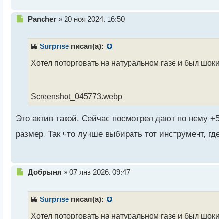
т
Н
Pancher
»
20 ноя 2024, 16:50
е
п
р
Surprise
писал(а):
о
ч
Хотел поторговать на натуральном газе и был ш
и
т
а
Screenshot_045773.webp
н
н
ы
Это актив такой. Сейчас посмотрел дают по нему 
й
п
размер. Так что лучше выбирать тот инструмент, гд
о
с
т
Н
Добрыня
»
07 янв 2026, 09:47
е
п
р
Surprise
писал(а):
о
ч
Хотел поторговать на натуральном газе и был ш