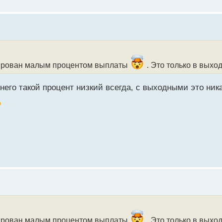
окирован малым процентом выплаты
. Это только в выхо
него такой процент низкий всегда, с выходными это ника
окирован малым процентом выплаты
. Это только в выхо