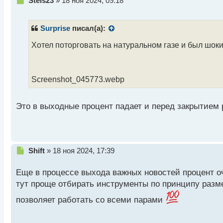
Stels23
»
18 ноя 2024, 09:18
е
п
р
Surprise
писал(а):
о
ч
Хотел поторговать на натуральном газе и был ш
и
т
а
Screenshot_045773.webp
н
н
ы
Это в выходные процент падает и перед закрытием
й
п
о
с
т
Н
Shift
»
18 ноя 2024, 17:39
е
п
Еще в процессе выхода важных новостей процент оч
р
тут проще отбирать инструменты по принципу размер
о
ч
позволяет работать со всеми парами
и
т
а