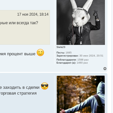
н
у
т
ь
17 ноя 2024, 18:14
с
я
дные или всегда так?
к
н
а
ч
а
л
у
Stels23
Посты:
1685
ремя процент выше
Зарегистрирован:
30 июн 2024, 20:51
Поблагодарили:
1598 раз
Благодарил (а):
1460 раз
В
е
р
н
у
т
е заходить в сделки
ь
торговая стратегия
с
я
к
н
а
ч