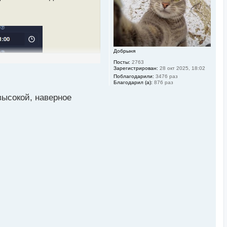
н
а
ч
а
л
у
Добрыня
Посты:
2763
Зарегистрирован:
28 окт 2025, 18:02
Поблагодарили:
3476 раз
Благодарил (а):
876 раз
высокой, наверное