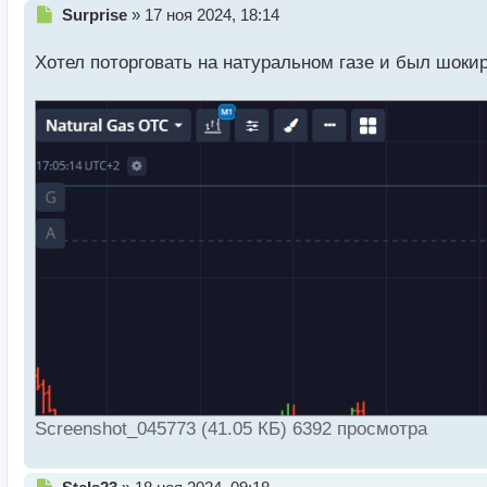
Н
Surprise
»
17 ноя 2024, 18:14
е
п
Хотел поторговать на натуральном газе и был шо
р
о
ч
и
т
а
н
н
ы
й
п
о
с
т
Screenshot_045773 (41.05 КБ) 6392 просмотра
Н