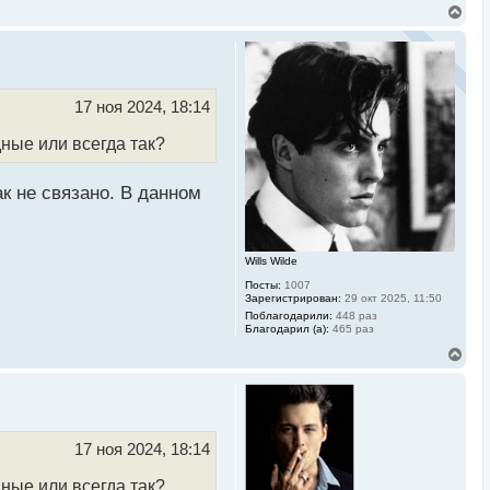
В
е
р
н
у
т
ь
17 ноя 2024, 18:14
с
я
дные или всегда так?
к
н
а
к не связано. В данном
ч
а
л
у
Wills Wilde
Посты:
1007
Зарегистрирован:
29 окт 2025, 11:50
Поблагодарили:
448 раз
Благодарил (а):
465 раз
В
е
р
н
у
т
ь
17 ноя 2024, 18:14
с
я
дные или всегда так?