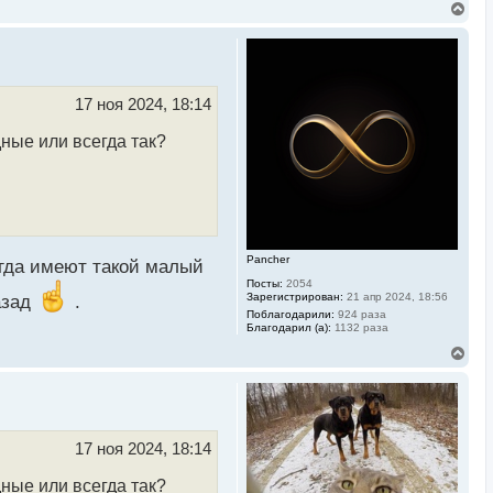
В
е
р
н
у
т
ь
17 ноя 2024, 18:14
с
я
дные или всегда так?
к
н
а
ч
а
л
у
Pancher
егда имеют такой малый
Посты:
2054
Зарегистрирован:
21 апр 2024, 18:56
азад
.
Поблагодарили:
924 раза
Благодарил (а):
1132 раза
В
е
р
н
у
т
ь
17 ноя 2024, 18:14
с
я
дные или всегда так?
к