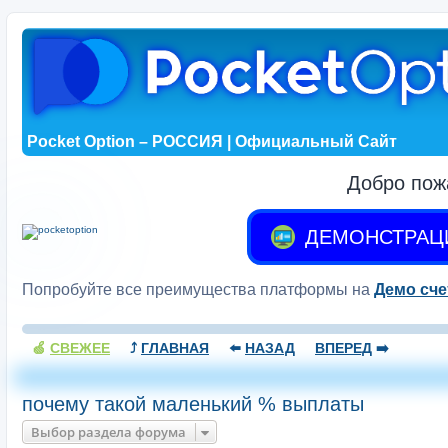
Pocket Option – РОССИЯ | Официальный Сайт
Добро пож
ДЕМОНСТРАЦ
Попробуйте все преимущества платформы на
Демо сче
🍏
СВЕЖЕЕ
⤴️
ГЛАВНАЯ
⬅️
НАЗАД
ВПЕРЕД
➡️
почему такой маленький % выплаты
Выбор раздела форума