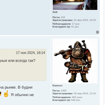
а
л
у
Shift
Посты:
118
Зарегистрирован:
20 фев 2023, 10:53
Поблагодарили:
17 раз
Благодарил (а):
41 раз
В
е
р
н
у
т
ь
17 ноя 2024, 18:14
с
я
дные или всегда так?
к
н
а
ч
а
л
у
Борисыч
на рынке. В будни
Посты:
1945
Зарегистрирован:
30 мар 2024, 12:24
Я обычно не
Поблагодарили:
482 раза
Благодарил (а):
646 раз