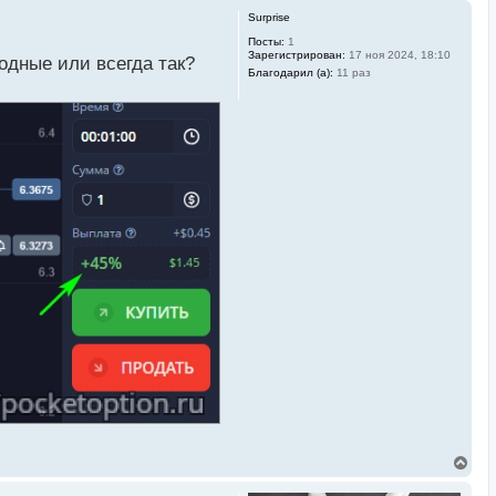
Surprise
Посты:
1
Зарегистрирован:
17 ноя 2024, 18:10
одные или всегда так?
Благодарил (а):
11 раз
В
е
р