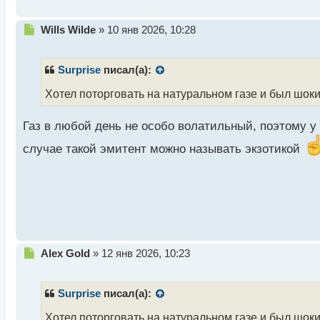
Н
Wills Wilde
»
10 янв 2026, 10:28
е
п
р
Surprise
писал(а):
о
ч
Хотел поторговать на натуральном газе и был ш
и
т
Газ в любой день не особо волатильный, поэтому у 
а
н
случае такой эмитент можно называть экзотикой
н
ы
й
п
о
с
т
Н
Alex Gold
»
12 янв 2026, 10:23
е
п
р
Surprise
писал(а):
о
ч
Хотел поторговать на натуральном газе и был ш