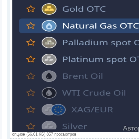
опцион (56.61 КБ) 857 просмотров