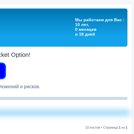
Мы работаем для Вас :
10 лет,
0 месяцев
и 18 дней
et Option!
вложений и рисков.
10 постов • Страница
1
из
1