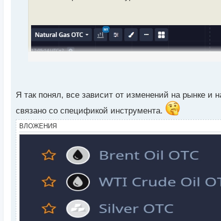
и
т
а
н
н
ы
й
п
о
с
т
Я так понял, все зависит от изменений на рынке и
связано со спецификой инструмента.
ВЛОЖЕНИЯ