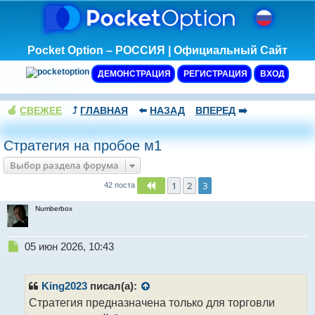
Pocket Option – РОССИЯ | Официальный Сайт
ДЕМОНСТРАЦИЯ
РЕГИСТРАЦИЯ
ВХОД
🍏
СВЕЖЕЕ
⤴️
ГЛАВНАЯ
⬅️
НАЗАД
ВПЕРЕД
➡️
Стратегия на пробое м1
Выбор раздела форума
1
2
3
Пред.
42 поста
Numberbox
Н
05 июн 2026, 10:43
е
п
р
King2023
писал(а):
о
Стратегия предназначена только для торговли
ч