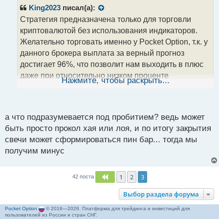
р
King2023
писал(а):
о
Стратегия предназначена только для торговли
ч
криптовалютой без использования индикаторов.
и
т
Желательно торговать именно у Pocket Option, т.к. у
а
данного брокера выплата за верный прогноз
н
достигает 96%, что позволит нам выходить в плюс
н
даже при относительно низком проценте
ы
Нажмите, чтобы раскрыть...
й
прибыльных сделок.
п
о
Таймфрейм: м1
с
а что подразумевается под пробитием? ведь может
Экспирация: одна минута
т
быть просто прокол хая или лоя, и по итогу закрытия
свечи может сформироваться пин бар... тогда мы
Что делаем? Берем предыдущую свечку.
получим минус
Выставляем горизонтальными линиями максимум и
минимум. Если следующая свечка в течении
первых тридцати секунд пробивает максимум то
1
2
3
Пред.
42 поста
берем покупки. Если в течении тридцати секунд
Выбор раздела форума
минимум - продаем. Если за первые 30 секунд
Pocket Option
ничего не пробилось, то игнорим.
© 2016—2026. Платформа для трейдинга и инвестиций для
пользователей из России и стран СНГ.