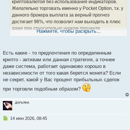
криптовалютой без использования индикаторов.
и
т
Желательно торговать именно у Pocket Option, т.к. у
а
данного брокера выплата за верный прогноз
н
достигает 96%, что позволит нам выходить в плюс
н
даже при относительно низком проценте
ы
Нажмите, чтобы раскрыть...
й
прибыльных сделок.
п
о
Таймфрейм: м1
с
Есть какие - то предпочтения по определенным
Экспирация: одна минута
т
крипто - активам или данная стратегия, а точнее
даже система, работает одинаково хорошо в
Что делаем? Берем предыдущую свечку.
независимости от того какая берется монета? Если
Выставляем горизонтальными линиями максимум и
не секрет, какой у Вас процент прибыльных сделок
минимум. Если следующая свечка в течении
первых тридцати секунд пробивает максимум то
при торговли подобным образом?
берем покупки. Если в течении тридцати секунд
минимум - продаем. Если за первые 30 секунд
ДАРЬЯНА
ничего не пробилось, то игнорим.
Н
14 июн 2026, 08:45
На скрине пример на покупки.
е
п