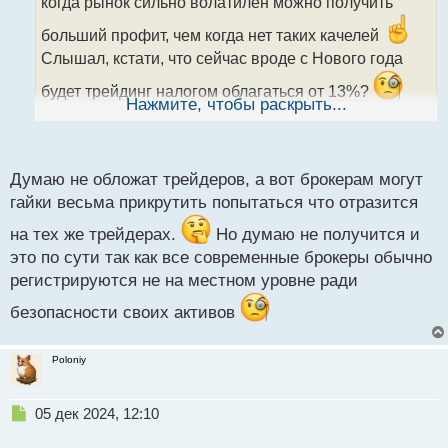
когда рынок сильно волатилен можно получить
и
т
больший профит, чем когда нет таких качелей
а
Слышал, кстати, что сейчас вроде с Нового года
н
н
будет трейдинг налогом облагаться от 13%?
ы
Нажмите, чтобы раскрыть...
й
п
З.Ы. Упс, сначала не туда ответил, исправляюсь))
о
с
Думаю не обложат трейдеров, а вот брокерам могут
т
гайки весьма прикрутить попытаться что отразится
на тех же трейдерах.
Но думаю не получится и
это по сути так как все современные брокеры обычно
регистрируются не на местном уровне ради
безопасности своих активов
Poloniy
Н
05 дек 2024, 12:10
е