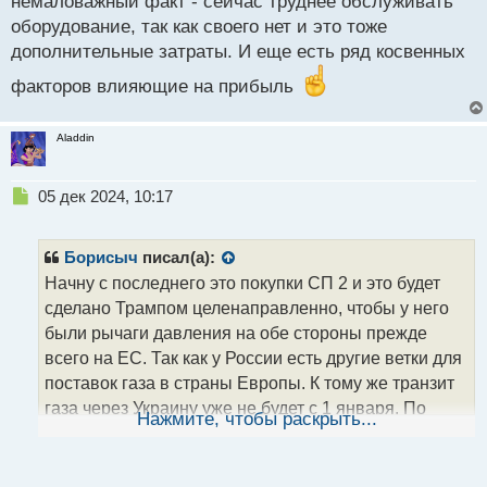
немаловажный факт - сейчас труднее обслуживать
оборудование, так как своего нет и это тоже
дополнительные затраты. И еще есть ряд косвенных
факторов влияющие на прибыль
Aladdin
Н
05 дек 2024, 10:17
е
п
р
Борисыч
писал(а):
о
Начну с последнего это покупки СП 2 и это будет
ч
сделано Трампом целенаправленно, чтобы у него
и
т
были рычаги давления на обе стороны прежде
а
всего на ЕС. Так как у России есть другие ветки для
н
поставок газа в страны Европы. К тому же транзит
н
газа через Украину уже не будет с 1 января. По
ы
Нажмите, чтобы раскрыть...
й
поводу убыточности - тут больше все связано с
п
санкциями и с уменьшением поставок газа и
о
соответственно невозможностью получения