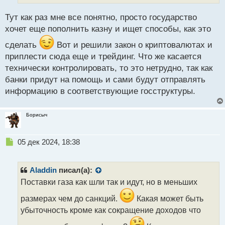
п
о
Тут как раз мне все понятно, просто государство
с
хочет еще пополнить казну и ищет способы, как это
т
сделать
Вот и решили закон о криптовалютах и
приплести сюда еще и трейдинг. Что же касается
технически контролировать, то это нетрудно, так как
банки придут на помощь и сами будут отправлять
информацию в соответствующие госструктуры.
Борисыч
Н
05 дек 2024, 18:38
е
п
р
Aladdin
писал(а):
о
Поставки газа как шли так и идут, но в меньших
ч
и
размерах чем до санкций.
Какая может быть
т
убыточность кроме как сокращение доходов что
а
н