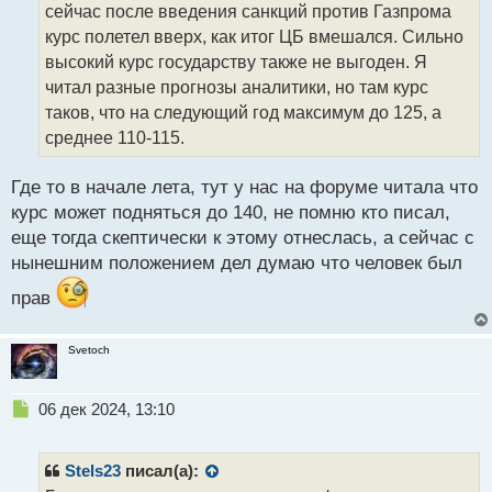
сейчас после введения санкций против Газпрома
и
т
курс полетел вверх, как итог ЦБ вмешался. Сильно
а
высокий курс государству также не выгоден. Я
н
читал разные прогнозы аналитики, но там курс
н
таков, что на следующий год максимум до 125, а
ы
й
среднее 110-115.
п
о
Где то в начале лета, тут у нас на форуме читала что
с
курс может подняться до 140, не помню кто писал,
т
еще тогда скептически к этому отнеслась, а сейчас с
нынешним положением дел думаю что человек был
прав
Svetoch
Н
06 дек 2024, 13:10
е
п
р
Stels23
писал(а):
о