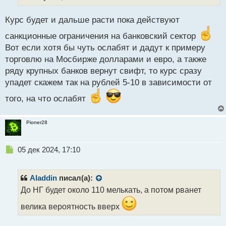
т
а
Курс будет и дальше расти пока действуют
н
н
санкционные ограничения на банковский сектор
ы
Вот если хотя бы чуть ослабят и дадут к примеру
й
торговлю на Мосбирже долларами и евро, а также
п
ряду крупных банков вернут свифт, то курс сразу
о
с
упадет скажем так на рублей 5-10 в зависимости от
т
того, на что ослабят
Pioner28
Н
05 дек 2024, 17:10
е
п
р
Aladdin
писал(а):
о
До НГ будет около 110 мелькать, а потом рванет
ч
и
велика вероятность вверх
т
а