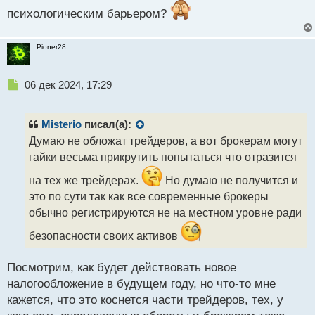
ч
психологическим барьером?
и
т
а
Pioner28
н
н
ы
Н
06 дек 2024, 17:29
й
е
п
п
о
р
Misterio
писал(а):
с
о
Думаю не обложат трейдеров, а вот брокерам могут
т
ч
гайки весьма прикрутить попытаться что отразится
и
т
на тех же трейдерах.
Но думаю не получится и
а
это по сути так как все современные брокеры
н
н
обычно регистрируются не на местном уровне ради
ы
безопасности своих активов
й
п
о
Посмотрим, как будет действовать новое
с
налогообложение в будущем году, но что-то мне
т
кажется, что это коснется части трейдеров, тех, у