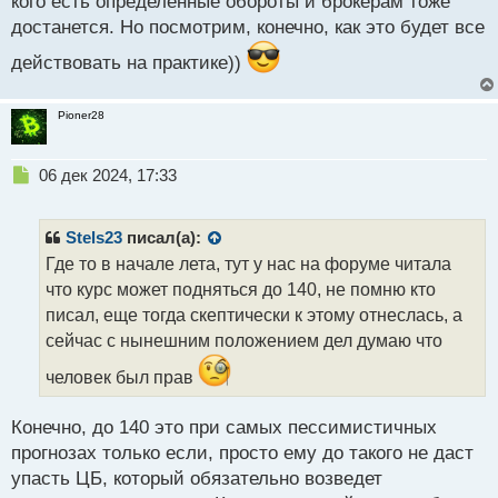
кого есть определенные обороты и брокерам тоже
достанется. Но посмотрим, конечно, как это будет все
действовать на практике))
Pioner28
Н
06 дек 2024, 17:33
е
п
р
Stels23
писал(а):
о
Где то в начале лета, тут у нас на форуме читала
ч
что курс может подняться до 140, не помню кто
и
т
писал, еще тогда скептически к этому отнеслась, а
а
сейчас с нынешним положением дел думаю что
н
н
человек был прав
ы
й
Конечно, до 140 это при самых пессимистичных
п
прогнозах только если, просто ему до такого не даст
о
с
упасть ЦБ, который обязательно возведет
т