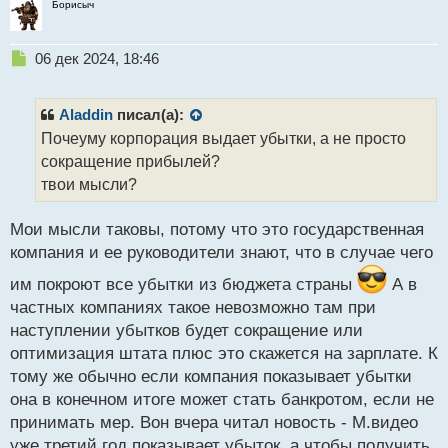
Борисыч
Н
06 дек 2024, 18:46
е
п
р
Aladdin
писал(а):
о
Почеуму корпорация выдает убытки, а не просто
ч
сокращение прибылей?
и
т
твои мысли?
а
н
Мои мысли таковы, потому что это государственная
н
компания и ее руководители знают, что в случае чего
ы
й
им покроют все убытки из бюджета страны
А в
п
частных компаниях такое невозможно там при
о
с
наступлении убытков будет сокращение или
т
оптимизация штата плюс это скажется на зарплате. К
тому же обычно если компания показывает убытки
она в конечном итоге может стать банкротом, если не
принимать мер. Вон вчера читал новость - М.видео
уже третий год показывает убыток, а чтобы получить