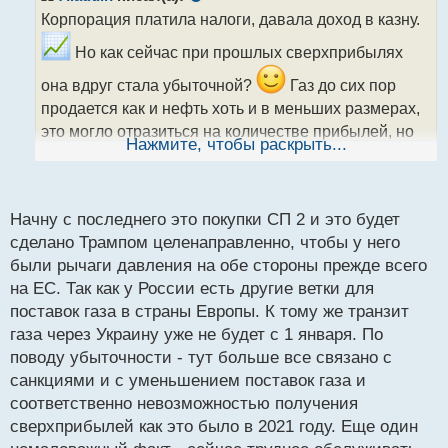
о
Корпорация платила налоги, давала доход в казну.
ч
и
Но как сейчас при прошлых сверхприбылях
т
а
она вдруг стала убыточной?
Газ до сих пор
н
продается как и нефть хоть и в меньших размерах,
н
это могло отразиться на количестве прибылей, но
ы
Нажмите, чтобы раскрыть...
й
никак уж не показывать полную убыточность
п
Откроют СП 2 который будет в частных руках, это
о
с
первый шаг к большой распродаже всего
Начну с последнего это покупки СП 2 и это будет
т
остального в будущем под разными предлогами и
сделано Трампом целенаправленно, чтобы у него
были рычаги давления на обе стороны прежде всего
удорожания цен
на ЕС. Так как у России есть другие ветки для
поставок газа в страны Европы. К тому же транзит
газа через Украину уже не будет с 1 января. По
поводу убыточности - тут больше все связано с
санкциями и с уменьшением поставок газа и
соответственно невозможностью получения
сверхприбылей как это было в 2021 году. Еще один