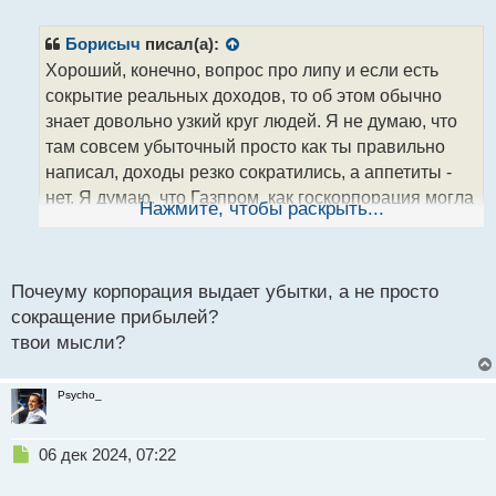
е
п
р
Борисыч
писал(а):
о
Хороший, конечно, вопрос про липу и если есть
ч
сокрытие реальных доходов, то об этом обычно
и
т
знает довольно узкий круг людей. Я не думаю, что
а
там совсем убыточный просто как ты правильно
н
написал, доходы резко сократились, а аппетиты -
н
нет. Я думаю, что Газпром, как госкорпорация могла
ы
Нажмите, чтобы раскрыть...
й
бы оптимизировать часть своих расходов к примеру
п
на премии топ менеджеров. Я думаю в частной
о
компании того бы не допустили и там приняли бы
с
Почеуму корпорация выдает убытки, а не просто
т
уже давно иные меры
сокращение прибылей?
твои мысли?
Psycho_
Н
06 дек 2024, 07:22
е
п