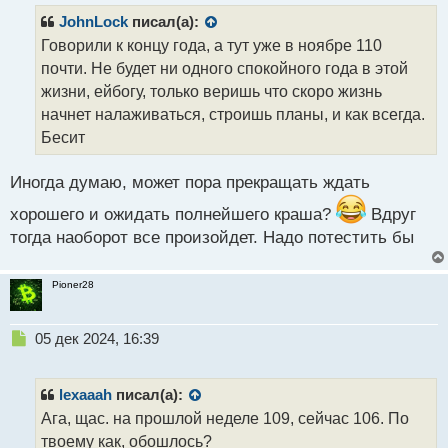
п
р
JohnLock
писал(а):
о
Говорили к концу года, а тут уже в ноябре 110
ч
почти. Не будет ни одного спокойного года в этой
и
т
жизни, ейбогу, только веришь что скоро жизнь
а
начнет налаживаться, строишь планы, и как всегда.
н
Бесит
н
ы
й
Иногда думаю, может пора прекращать ждать
п
хорошего и ожидать полнейшего краша?
Вдруг
о
с
тогда наоборот все произойдет. Надо потестить бы
т
Pioner28
Н
05 дек 2024, 16:39
е
п
р
lexaaah
писал(а):
о
Ага, щас. на прошлой неделе 109, сейчас 106. По
ч
твоему как, обошлось?
и