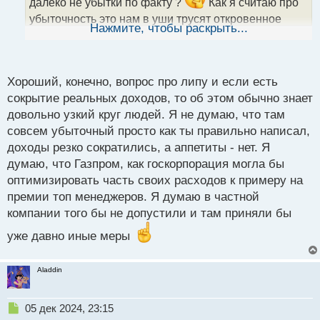
далеко не убытки по факту ?
Как я считаю про
н
убыточность это нам в уши трусят откровенное
ы
Нажмите, чтобы раскрыть...
вранье так как доходы сократились компании, а вот
й
п
аппетиты у акционеров и тп нет, вот и выставляют
о
типа убыточность липовая чтобы дотации из
с
Хороший, конечно, вопрос про липу и если есть
бюджета подсасывать для удержания своих личных
т
сокрытие реальных доходов, то об этом обычно знает
доходов на старом уровне.
довольно узкий круг людей. Я не думаю, что там
совсем убыточный просто как ты правильно написал,
доходы резко сократились, а аппетиты - нет. Я
думаю, что Газпром, как госкорпорация могла бы
оптимизировать часть своих расходов к примеру на
премии топ менеджеров. Я думаю в частной
компании того бы не допустили и там приняли бы
уже давно иные меры
Aladdin
Н
05 дек 2024, 23:15