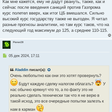
Как мне кажется, ему не дадут рвануть, также, как и
н
н
сейчас после введения санкций против Газпрома
ы
курс полетел вверх, как итог ЦБ вмешался. Сильно
й
высокий курс государству также не выгоден. Я читал
п
разные прогнозы аналитики, но там курс таков, что на
о
с
следующий год максимум до 125, а среднее 110-115.
т
Pioner28
Н
05 дек 2024, 17:11
е
п
р
Aladdin
писал(а):
о
Очень любопытно как они это хотят провернуть?
ч
и
Будут каждую сделку налогом облагать?
У
т
нас обычно крякнут что то, а по факту это не
а
реально сделать технически так что я не верю в
н
н
такой исход, это все очередные попытки залезть к
ы
нам в карман
й