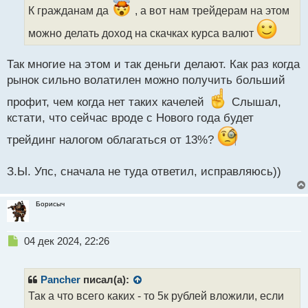
ч
К гражданам да
, а вот нам трейдерам на этом
и
можно делать доход на скачках курса валют
т
а
н
Так многие на этом и так деньги делают. Как раз когда
н
рынок сильно волатилен можно получить больший
ы
й
профит, чем когда нет таких качелей
Слышал,
п
кстати, что сейчас вроде с Нового года будет
о
с
трейдинг налогом облагаться от 13%?
т
З.Ы. Упс, сначала не туда ответил, исправляюсь))
Борисыч
Н
04 дек 2024, 22:26
е
п
р
Pancher
писал(а):
о
Так а что всего каких - то 5к рублей вложили, если
ч