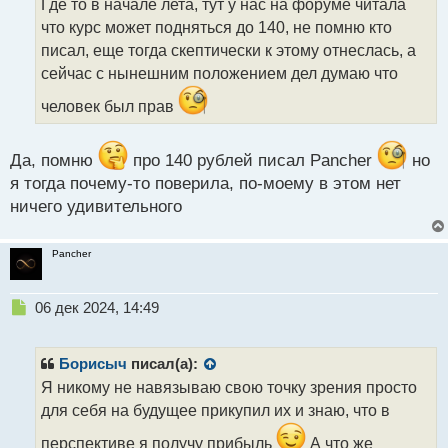
Где то в начале лета, тут у нас на форуме читала
ч
что курс может подняться до 140, не помню кто
и
т
писал, еще тогда скептически к этому отнеслась, а
а
сейчас с нынешним положением дел думаю что
н
н
человек был прав
ы
й
п
Да, помню
про 140 рублей писал Pancher
но
о
я тогда почему-то поверила, по-моему в этом нет
с
ничего удивительного
т
Pancher
Н
06 дек 2024, 14:49
е
п
р
Борисыч
писал(а):
о
Я никому не навязываю свою точку зрения просто
ч
для себя на будущее прикупил их и знаю, что в
и
т
перспективе я получу прибыль
А что же