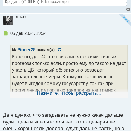
Кредиты (74.68 КБ) 1015 просмотров
Stels23
Н
06 дек 2024, 19:34
е
п
р
Pioner28
писал(а):
о
Конечно, до 140 это при самых пессимистичных
ч
прогнозах только если, просто ему до такого не даст
и
т
упасть ЦБ, который обязательно возведет
а
заградительные меры. К тому же такой курс не
н
будет выгоден самому государству, так как при
н
поступлении импортных товаров на наш рынок
ы
Нажмите, чтобы раскрыть...
й
можно, таким образом, только сильнее разогнать
п
инфляцию. Сейчас он вообще сотку стоит из-за
о
с
принятых регулятором мер
Да я думаю, что загадывать не нужно какая дальше
т
будит цена и ясно что для нас этот сценарий не
очень хорош если доллар будит дальше расти, но в