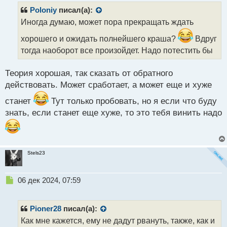
р
Poloniy
писал(а):
о
Иногда думаю, может пора прекращать ждать
ч
и
хорошего и ожидать полнейшего краша?
Вдруг
т
тогда наоборот все произойдет. Надо потестить бы
а
н
н
Теория хорошая, так сказать от обратного
ы
действовать. Может сработает, а может еще и хуже
й
п
станет
Тут только пробовать, но я если что буду
о
знать, если станет еще хуже, то это тебя винить надо
с
т
Stels23
Н
06 дек 2024, 07:59
е
п
р
Pioner28
писал(а):
о
Как мне кажется, ему не дадут рвануть, также, как и
ч