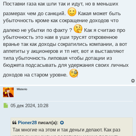
с
Поставки газа как шли так и идут, но в меньших
сверхприбылей как это было в 2021 году. Еще один
т
немаловажный факт - сейчас труднее обслуживать
размерах чем до санкций.
Какая может быть
оборудование, так как своего нет и это тоже
убыточность кроме как сокращение доходов что
дополнительные затраты. И еще есть ряд
далеко не убытки по факту ?
Как я считаю про
косвенных факторов влияющие на прибыль
убыточность это нам в уши трусят откровенное
вранье так как доходы сократились компании, а вот
аппетиты у акционеров и тп нет, вот и выставляют
типа убыточность липовая чтобы дотации из
бюджета подсасывать для удержания своих личных
доходов на старом уровне.
Misterio
Н
05 дек 2024, 10:28
е
п
р
Pioner28
писал(а):
о
Так многие на этом и так деньги делают. Как раз
ч