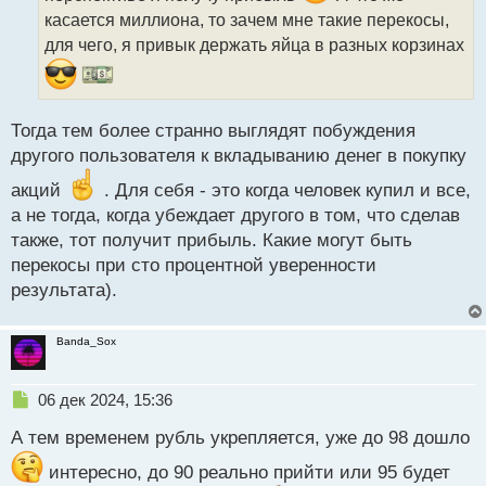
а
касается миллиона, то зачем мне такие перекосы,
н
н
для чего, я привык держать яйца в разных корзинах
ы
й
п
о
Тогда тем более странно выглядят побуждения
с
другого пользователя к вкладыванию денег в покупку
т
акций
. Для себя - это когда человек купил и все,
а не тогда, когда убеждает другого в том, что сделав
также, тот получит прибыль. Какие могут быть
перекосы при сто процентной уверенности
результата).
Banda_Sox
Н
06 дек 2024, 15:36
е
А тем временем рубль укрепляется, уже до 98 дошло
п
р
интересно, до 90 реально прийти или 95 будет
о