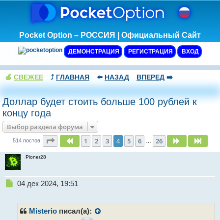
Pocket Option – РОССИЯ | Официальный Сайт
ДЕМОНСТРАЦИЯ
РЕГИСТРАЦИЯ
ВХОД
🍏
СВЕЖЕЕ
⤴️
ГЛАВНАЯ
⬅️
НАЗАД
ВПЕРЕД
➡️
Доллар будет стоить больше 100 рублей к
концу года
Выбор раздела форума
Страница
4
из
26
1
2
3
4
5
6
26
Пред.
След.
След
514 постов
…
Pioner28
Н
04 дек 2024, 19:51
е
п
р
Misterio
писал(а):
о