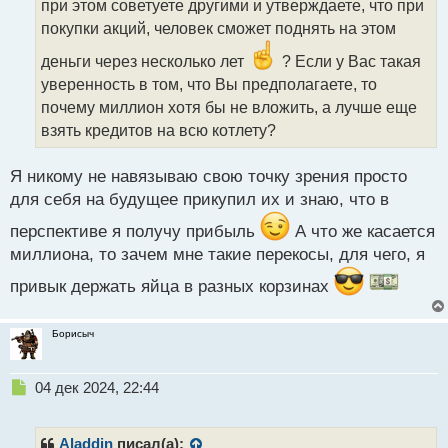
при этом советуете другими и утверждаете, что при
и
т
покупки акций, человек сможет поднять на этом
а
деньги через несколько лет
? Если у Вас такая
н
н
уверенность в том, что Вы предполагаете, то
ы
почему миллион хотя бы не вложить, а лучше еще
й
взять кредитов на всю котлету?
п
о
с
Я никому не навязываю свою точку зрения просто
т
для себя на будущее прикупил их и знаю, что в
перспективе я получу прибыль
А что же касается
миллиона, то зачем мне такие перекосы, для чего, я
привык держать яйца в разных корзинах
Борисыч
Н
04 дек 2024, 22:44
е
п
р
Aladdin
писал(а):