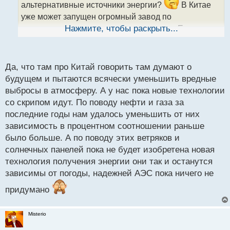
альтернативные источники энергии?
В Китае
н
н
уже может запущен огромный завод по
ы
производству водородного топлива, вся Европа в
Нажмите, чтобы раскрыть...
й
ветряках и солнечных генераторах энергии, а у нас
п
только о газе и нефти все на ушах тогда когда надо
о
с
думать об альтернативе, а не жить одним днем
Да, что там про Китай говорить там думают о
т
абсолютно не закладывая фундамент на
будущем и пытаются всячески уменьшить вредные
выбросы в атмосферу. А у нас пока новые технологии
дальнейшее будущее.
со скрипом идут. По поводу нефти и газа за
последние годы нам удалось уменьшить от них
зависимость в процентном соотношении раньше
было больше. А по поводу этих ветряков и
солнечных панелей пока не будет изобретена новая
технология получения энергии они так и останутся
зависимы от погоды, надежней АЭС пока ничего не
придумано
Misterio