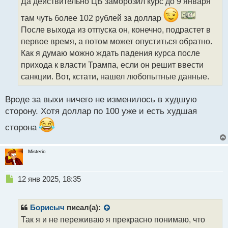
Да действительно ЦБ заморозил курс до 9 января
ч
и
там чуть более 102 рублей за доллар
т
После выхода из отпуска он, конечно, подрастет в
а
первое время, а потом может опуститься обратно.
н
н
Как я думаю можно ждать падения курса после
ы
прихода к власти Трампа, если он решит ввести
й
санкции. Вот, кстати, нашел любопытные данные.
п
о
с
Вроде за выхи ничего не изменилось в худшую
т
сторону. Хотя доллар по 100 уже и есть худшая
сторона
Misterio
Н
12 янв 2025, 18:35
е
п
р
Борисыч
писал(а):
о
Так я и не переживаю я прекрасно понимаю, что
ч