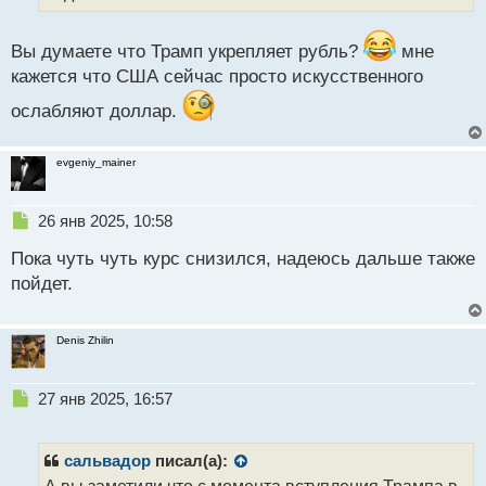
а
н
н
Вы думаете что Трамп укрепляет рубль?
мне
ы
кажется что США сейчас просто искусственного
й
п
ослабляют доллар.
о
с
evgeniy_mainer
т
Н
26 янв 2025, 10:58
е
Пока чуть чуть курс снизился, надеюсь дальше также
п
р
пойдет.
о
ч
и
Denis Zhilin
т
а
н
Н
27 янв 2025, 16:57
н
е
ы
п
й
р
сальвадор
писал(а):
п
о
А вы заметили что с момента вступления Трампа в