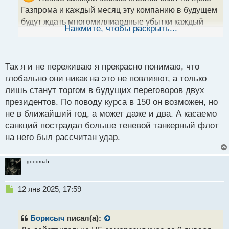
н
Газпрома и каждый месяц эту компанию в будущем
н
будут ждать многомиллиардные убытки каждый
ы
Нажмите, чтобы раскрыть...
месяц, а это значит что рубль ждет дальнейшее
й
п
падение.
Я вот думаю что рано или поздно
о
с
рубль опустится до 150 и это надо заранее
Так я и не переживаю я прекрасно понимаю, что
т
принимать что это вполне реальный вариант
глобально они никак на это не повлияют, а только
лишь станут торгом в будущих переговоров двух
развития событий
президентов. По поводу курса в 150 он возможен, но
не в ближайший год, а может даже и два. А касаемо
санкций пострадал больше теневой танкерный флот
на него был рассчитан удар.
goodmah
Н
12 янв 2025, 17:59
е
п
р
Борисыч
писал(а):
о