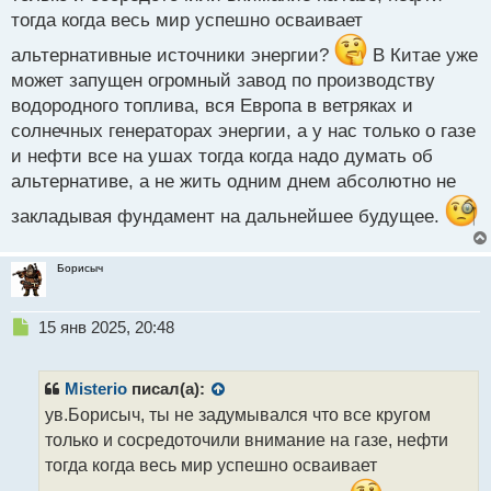
Также даже, если проложат ветку из Катара через
тогда когда весь мир успешно осваивает
Сирии по дну Средиземного моря это отчасти
может заменить наш газ, но не до конца. Кроме
альтернативные источники энергии?
В Китае уже
того, как показала практика все эти пресловутые
может запущен огромный завод по производству
ветряки также не решают проблему с солнечными
водородного топлива, вся Европа в ветряках и
панелями они способны дать энергию только
солнечных генераторах энергии, а у нас только о газе
населению, но никак промышленным
и нефти все на ушах тогда когда надо думать об
альтернативе, а не жить одним днем абсолютно не
предприятиям
закладывая фундамент на дальнейшее будущее.
Борисыч
Н
15 янв 2025, 20:48
е
п
р
Misterio
писал(а):
о
ув.Борисыч, ты не задумывался что все кругом
ч
только и сосредоточили внимание на газе, нефти
и
т
тогда когда весь мир успешно осваивает
а