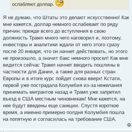
а
ослабляют доллар.
н
н
Я не думаю, что Штаты это делают искусственно! Как
ы
мне кажется, доллар немного ослабевает по ряду
й
п
причин: прежде всего до вступления в свою
о
должность Трамп много чего наговорил и, поэтому,
с
инвесторы и аналитики ждали от него этого сразу
т
после 20 января, что он начнет действовать, но этого
не произошло, а значит бакс немного просел! Как мне
видится сейчас Трамп начнет вводить пошлины в
частности для Дании, а также для разных стран
Европы и в итоге курс пойдет снова вверх! Кстати,
первой уже пострадала Колумбия из-за нежелания
принимать мигрантов назад и Трамп уже запретил
въезд в США местным чиновникам! Мне кажется, на
нее будут введены еще санкции. Спустя короткое
время, а именно примерно полдня Колумбия пошла
на попятную и согласилась на требование США.