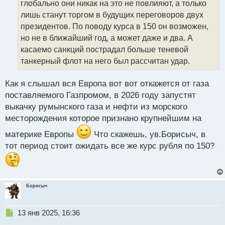
глобально они никак на это не повлияют, а только
и
т
лишь станут торгом в будущих переговоров двух
а
президентов. По поводу курса в 150 он возможен,
н
но не в ближайший год, а может даже и два. А
н
касаемо санкций пострадал больше теневой
ы
й
танкерный флот на него был рассчитан удар.
п
о
Как я слышал вся Европа вот вот откажется от газа
с
поставляемого Газпромом, в 2026 году запустят
т
выкачку румынского газа и нефти из морского
месторождения которое признано крупнейшим на
материке Европы
Что скажешь, ув.Борисыч, в
тот период стоит ожидать все же курс рубля по 150?
Борисыч
Н
13 янв 2025, 16:36
е