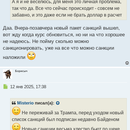
А я и не веселюсь, для меня это личная проблема,
ч
так что да. Все что сейчас происходит - совсем не
и
т
забавно, и это даже если не брать доллар в расчет
а
н
Даа. Вчера-позавчера новый пакет санкций вышел,
н
вот жду когда курс обновиться, но ни на что хорошее
ы
й
не надеюсь. Не пойму сколько можно
п
санкционировать, уже на все что можно санкции
о
с
наложили
т
Борисыч
Н
12 янв 2025, 17:38
е
п
р
Misterio
писал(а):
о
ч
Не переживай за Трампа, перед уходом новый
и
список санкций был подписан недавно Байденом
т
а
Новые санкции весьма хлестко бьют по щеке