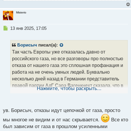
Misterio
Н
13 янв 2025, 17:05
е
п
р
Борисыч
писал(а):
о
Так часть Европы уже отказалась давно от
ч
российского газа, но все разговоры про полностью
и
т
отказа от нашего газа это сплошная профанация и
а
работа на не очень умных людей. Буквально
н
несколько дней назад в Германии представитель
н
правой партии АдГ Сара Вагенкнехт сказала, что в
ы
Нажмите, чтобы раскрыть...
й
случае ее победы на выборах она восстановит СП
п
и я в это охотно верю, недаром на свой процент
о
претендуют и американцы. Согласись, если бы
с
ув. Борисыч, отказы идут цепочкой от газа, просто
одна из веток никому была бы не нужна, то ее бы
т
никто и не покупал. Поэтому, никто в ближайшее
мы многое не видим и от нас скрывается.
Все кто
время не откажется от нашего газа. Про курс рубля
был зависим от газа в прошлом усиленными