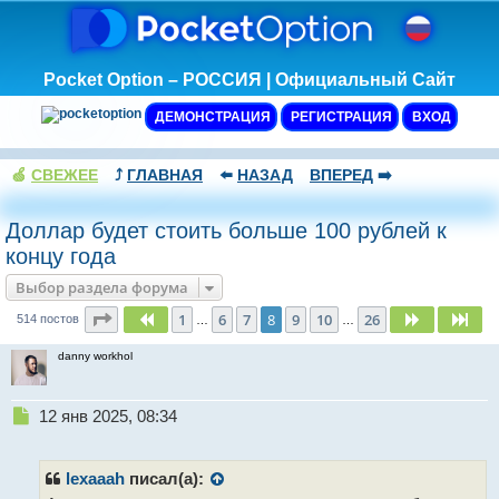
Pocket Option – РОССИЯ | Официальный Сайт
ДЕМОНСТРАЦИЯ
РЕГИСТРАЦИЯ
ВХОД
🍏
СВЕЖЕЕ
⤴️
ГЛАВНАЯ
⬅️
НАЗАД
ВПЕРЕД
➡️
Доллар будет стоить больше 100 рублей к
концу года
Выбор раздела форума
Страница
8
из
26
1
6
7
8
9
10
26
Пред.
След.
Сле
514 постов
…
…
danny workhol
Н
12 янв 2025, 08:34
е
п
р
lexaaah
писал(а):
о