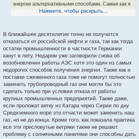
н
энергии альтернативными способами. Самая как я
ы
считаю была большая ошибка это попытки
Нажмите, чтобы раскрыть...
й
манипулировать мнением покупателей угрожая что
п
газ отрежут поставки если не будут угодны
о
с
продавцу. В Европе живут свободолюбивые люди и
В ближайшее десятилетие точно не получится
т
это для них как тряпкой красной помахать перед
отказаться от российской нефти и газа, так как тогда
остатки промышленности в частности Германии
быком, такое Европейцы не прощают.
канут в лету. Недаром уже заговорили снова об
возобновлении работы АЭС хотя это один из самых
недорогих способов получения энергии. Также как и
поставки сжиженного газа тоже не помогут полностью
заменить трубопроводный газ они могли бы это
сделать только при условии отказа от работы
крупных промышленных предприятий. Также даже,
если проложат ветку из Катара через Сирии по дну
Средиземного моря это отчасти может заменить наш
газ, но не до конца. Кроме того, как показала практика
все эти пресловутые ветряки также не решают
проблему с солнечными панелями они способны дать