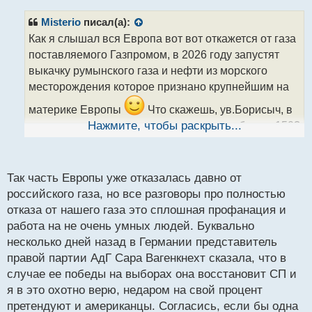
п
р
Misterio
писал(а):
о
Как я слышал вся Европа вот вот откажется от газа
ч
поставляемого Газпромом, в 2026 году запустят
и
т
выкачку румынского газа и нефти из морского
а
месторождения которое признано крупнейшим на
н
н
материке Европы
Что скажешь, ув.Борисыч, в
ы
тот период стоит ожидать все же курс рубля по 150?
Нажмите, чтобы раскрыть...
й
п
о
с
Так часть Европы уже отказалась давно от
т
российского газа, но все разговоры про полностью
отказа от нашего газа это сплошная профанация и
работа на не очень умных людей. Буквально
несколько дней назад в Германии представитель
правой партии АдГ Сара Вагенкнехт сказала, что в
случае ее победы на выборах она восстановит СП и
я в это охотно верю, недаром на свой процент
претендуют и американцы. Согласись, если бы одна