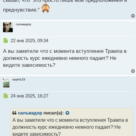
сказал, что "это просто лишь мои предположения и
т
предчувствие."
сальвадор
Н
22 янв 2025, 09:34
е
А вы заметили что с момента вступления Трампа в
п
р
должность курс ежедневно немного падает? Не
о
видите зависимость?
ч
и
т
sophic33
а
н
н
Н
24 янв 2025, 16:27
ы
е
й
п
п
р
сальвадор
писал(а):
о
о
А вы заметили что с момента вступления Трампа в
с
ч
должность курс ежедневно немного падает? Не
т
и
т
видите зависимость?