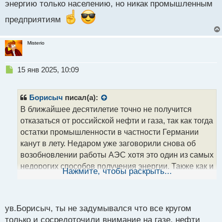
энергию только населению, но никак промышленным
предприятиям
Misterio
Н
15 янв 2025, 10:09
е
п
р
Борисыч
писал(а):
о
В ближайшее десятилетие точно не получится
ч
отказаться от российской нефти и газа, так как тогда
и
т
остатки промышленности в частности Германии
а
канут в лету. Недаром уже заговорили снова об
н
возобновлении работы АЭС хотя это один из самых
н
недорогих способов получения энергии. Также как и
ы
Нажмите, чтобы раскрыть...
й
поставки сжиженного газа тоже не помогут
п
полностью заменить трубопроводный газ они могли
о
бы это сделать только при условии отказа от
с
ув.Борисыч, ты не задумывался что все кругом
работы крупных промышленных предприятий.
т
только и сосредоточили внимание на газе, нефти