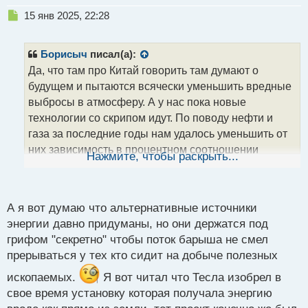
Н
15 янв 2025, 22:28
е
п
р
Борисыч
писал(а):
о
Да, что там про Китай говорить там думают о
ч
будущем и пытаются всячески уменьшить вредные
и
т
выбросы в атмосферу. А у нас пока новые
а
технологии со скрипом идут. По поводу нефти и
н
газа за последние годы нам удалось уменьшить от
н
них зависимость в процентном соотношении
ы
Нажмите, чтобы раскрыть...
й
раньше было больше. А по поводу этих ветряков и
п
солнечных панелей пока не будет изобретена новая
о
технология получения энергии они так и останутся
с
А я вот думаю что альтернативные источники
зависимы от погоды, надежней АЭС пока ничего не
т
энергии давно придуманы, но они держатся под
придумано
грифом "секретно" чтобы поток барыша не смел
прерываться у тех кто сидит на добыче полезных
ископаемых.
Я вот читал что Тесла изобрел в
свое время установку которая получала энергию