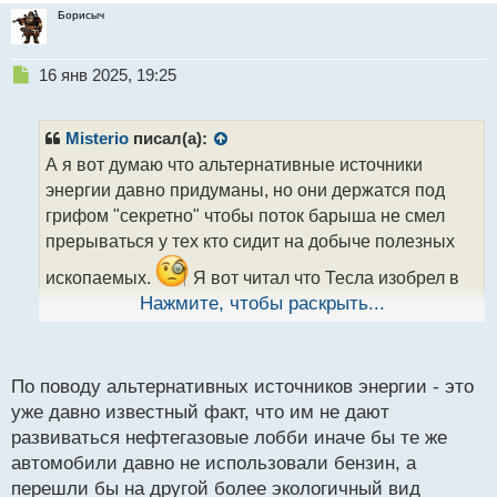
Борисыч
Н
16 янв 2025, 19:25
е
п
р
Misterio
писал(а):
о
А я вот думаю что альтернативные источники
ч
энергии давно придуманы, но они держатся под
и
т
грифом "секретно" чтобы поток барыша не смел
а
прерываться у тех кто сидит на добыче полезных
н
н
ископаемых.
Я вот читал что Тесла изобрел в
ы
свое время установку которая получала энергию
Нажмите, чтобы раскрыть...
й
вроде как прямо из земли, тот проект конечно же
п
был успешно похоронен так как мог бы стать
о
с
абсолютным конкурентом уже всем понятной
По поводу альтернативных источников энергии - это
т
энергетике и бесплатной практически к тому же из-
уже давно известный факт, что им не дают
за чего энергетические магнаты могли бы потерять
развиваться нефтегазовые лобби иначе бы те же
автомобили давно не использовали бензин, а
свои потоки делать денежки
перешли бы на другой более экологичный вид
Установка Тесла.webp