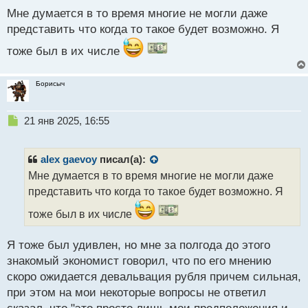
п
Мне думается в то время многие не могли даже
о
с
представить что когда то такое будет возможно. Я
т
тоже был в их числе
Борисыч
Н
21 янв 2025, 16:55
е
п
р
alex gaevoy
писал(а):
о
Мне думается в то время многие не могли даже
ч
представить что когда то такое будет возможно. Я
и
т
тоже был в их числе
а
н
н
Я тоже был удивлен, но мне за полгода до этого
ы
знакомый экономист говорил, что по его мнению
й
скоро ожидается девальвация рубля причем сильная,
п
при этом на мои некоторые вопросы не ответил
о
с