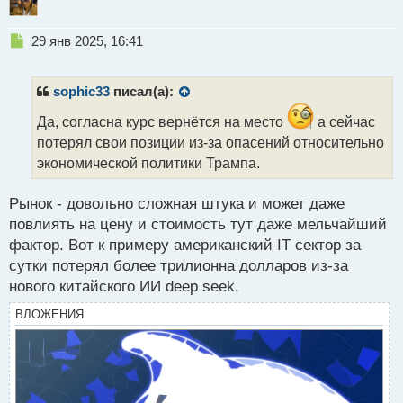
Спустя короткое время, а именно примерно полдня
Колумбия пошла на попятную и согласилась на
Н
29 янв 2025, 16:41
требование США.
е
п
р
sophic33
писал(а):
о
ч
Да, согласна курс вернётся на место
а сейчас
и
потерял свои позиции из-за опасений относительно
т
экономической политики Трампа.
а
н
н
Рынок - довольно сложная штука и может даже
ы
повлиять на цену и стоимость тут даже мельчайший
й
фактор. Вот к примеру американский IT сектор за
п
сутки потерял более трилионна долларов из-за
о
с
нового китайского ИИ deep seek.
т
ВЛОЖЕНИЯ