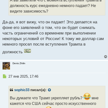
о
ч
должность курс ежедневно немного падает? Не
с
и
т
т
видите зависимость?
а
н
Да-да, я вот вижу, что он падает! Это делается на
н
фоне его заявлений о том, что он будет снимать
ы
й
часть ограничений со временем при выполнении
п
некоторых условий от России! К тому же доллар сам
о
немного просел после вступления Трампа в
с
т
должность
Denis Zhilin
Н
27 янв 2025, 17:46
е
п
р
sophic33
писал(а):
о
ч
Вы думаете что Трамп укрепляет рубль?
мне
и
кажется что США сейчас просто искусственного
т