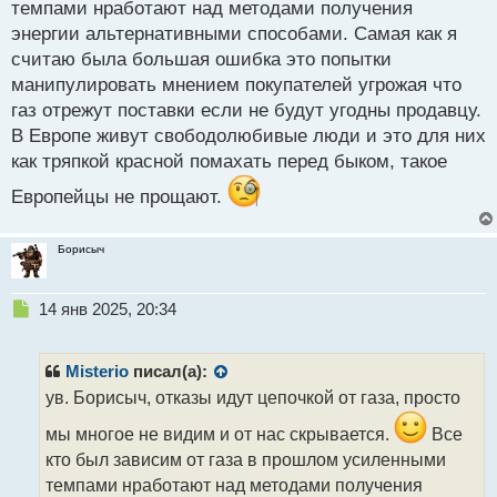
спорить даже не буду.
темпами нработают над методами получения
энергии альтернативными способами. Самая как я
считаю была большая ошибка это попытки
манипулировать мнением покупателей угрожая что
газ отрежут поставки если не будут угодны продавцу.
В Европе живут свободолюбивые люди и это для них
как тряпкой красной помахать перед быком, такое
Европейцы не прощают.
Борисыч
Н
14 янв 2025, 20:34
е
п
р
Misterio
писал(а):
о
ув. Борисыч, отказы идут цепочкой от газа, просто
ч
и
мы многое не видим и от нас скрывается.
Все
т
кто был зависим от газа в прошлом усиленными
а
темпами нработают над методами получения
н