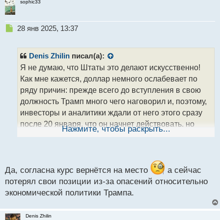
sophic33
Н
28 янв 2025, 13:37
е
п
р
Denis Zhilin
писал(а):
о
Я не думаю, что Штаты это делают искусственно!
ч
Как мне кажется, доллар немного ослабевает по
и
т
ряду причин: прежде всего до вступления в свою
а
должность Трамп много чего наговорил и, поэтому,
н
инвесторы и аналитики ждали от него этого сразу
н
после 20 января, что он начнет действовать, но
ы
Нажмите, чтобы раскрыть...
й
этого не произошло, а значит бакс немного просел!
п
Как мне видится сейчас Трамп начнет вводить
о
пошлины в частности для Дании, а также для
с
разных стран Европы и в итоге курс пойдет снова
т
Да, согласна курс вернётся на место
а сейчас
вверх! Кстати, первой уже пострадала Колумбия из-
потерял свои позиции из-за опасений относительно
за нежелания принимать мигрантов назад и Трамп
экономической политики Трампа.
уже запретил въезд в США местным чиновникам!
Мне кажется, на нее будут введены еще санкции.
Denis Zhilin