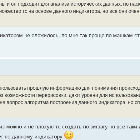
ы и он подходит для анализа исторических данных, но нас
ожество тс на основе данного индикатора, но все они очень
дикатором не сложилось, по мне так проще по машкам ст
использовать прошлую информацию для понимания происхо
ез возможности перерисовки, дают уровни для использовани
 не вопрос алгоритма построения данного индикатора, но с
 можно и не плохую тс создать по зигзагу но все таки 
ет по данному индикатору