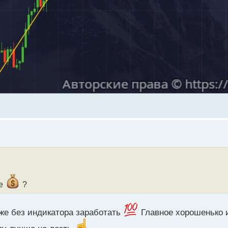
же
?
же без индикатора заработать
Главное хорошенько и