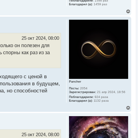
Поблагодарили:
1598 раз
Благодарил (а):
1459 раз
В
е
р
н
у
т
ь
25 окт 2024, 08:00
с
колько он полезен для
я
к
 спорны как раз из за
н
а
ч
а
л
у
ходящего с ценой в
Pancher
спользования в будущем,
Посты:
2054
ра, но способностей
Зарегистрирован:
21 апр 2024, 18:56
Поблагодарили:
924 раза
Благодарил (а):
1132 раза
В
е
р
н
у
т
ь
25 окт 2024, 08:00
с