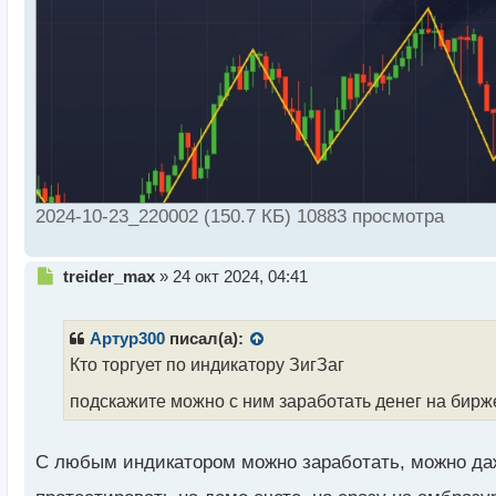
2024-10-23_220002 (150.7 КБ) 10883 просмотра
Н
treider_max
»
24 окт 2024, 04:41
е
п
р
Артур300
писал(а):
о
Кто торгует по индикатору ЗигЗаг
ч
и
подскажите можно с ним заработать денег на бир
т
а
н
С любым индикатором можно заработать, можно да
н
ы