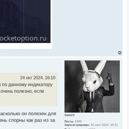
В
е
р
н
у
т
ь
24 окт 2024, 16:10
с
к по данному индикатору
я
к
 очень полезно, если
н
а
ч
а
л
у
асколько он полезен для
Stels23
нь спорны как раз из за
Посты:
1685
Зарегистрирован:
30 июн 2024, 20:51