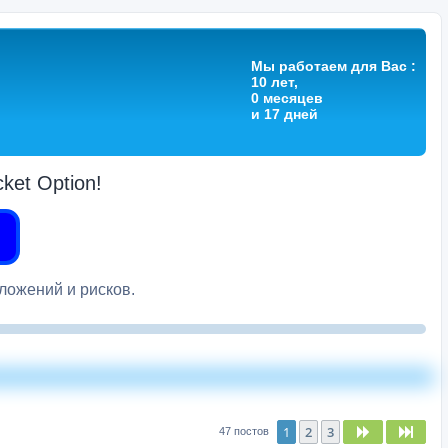
Мы работаем для Вас :
10 лет,
0 месяцев
и 17 дней
et Option!
вложений и рисков.
1
2
3
След.
След
47 постов