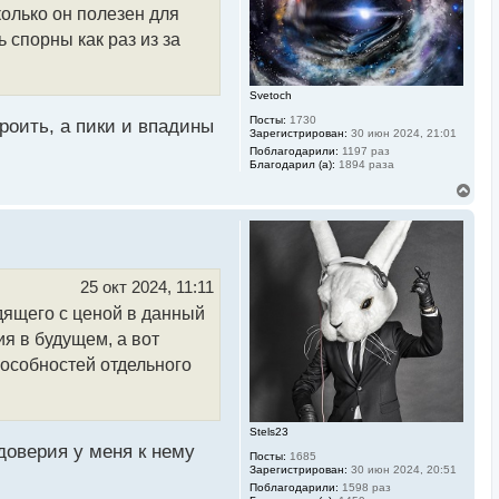
колько он полезен для
я
к
 спорны как раз из за
н
а
ч
а
Svetoch
л
Посты:
1730
у
роить, а пики и впадины
Зарегистрирован:
30 июн 2024, 21:01
Поблагодарили:
1197 раз
Благодарил (а):
1894 раза
В
е
р
н
у
т
ь
25 окт 2024, 11:11
с
дящего с ценой в данный
я
к
я в будущем, а вот
н
а
пособностей отдельного
ч
а
л
у
Stels23
доверия у меня к нему
Посты:
1685
Зарегистрирован:
30 июн 2024, 20:51
Поблагодарили:
1598 раз