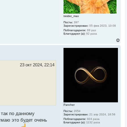
treider_max
Посты:
397
Зарегистрирован:
05 фев 2023, 10:08
Поблагодарили:
69 раз
Благодарил (а):
92 раза
В
е
р
н
у
т
ь
23 окт 2024, 22:14
с
я
к
н
а
ч
а
л
у
Pancher
Посты:
2054
 так по данному
Зарегистрирован:
21 апр 2024, 18:56
умаю это будет очень
Поблагодарили:
924 раза
Благодарил (а):
1132 раза