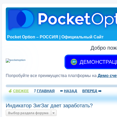
Pocket Option – РОССИЯ | Официальный Сайт
Добро пож
ДЕМОНСТРАЦ
Попробуйте все преимущества платформы на
Демо сче
🍏
СВЕЖЕЕ
⤴️
ГЛАВНАЯ
⬅️
НАЗАД
ВПЕРЕД
➡️
Индикатор ЗигЗаг дает заработать?
Выбор раздела форума