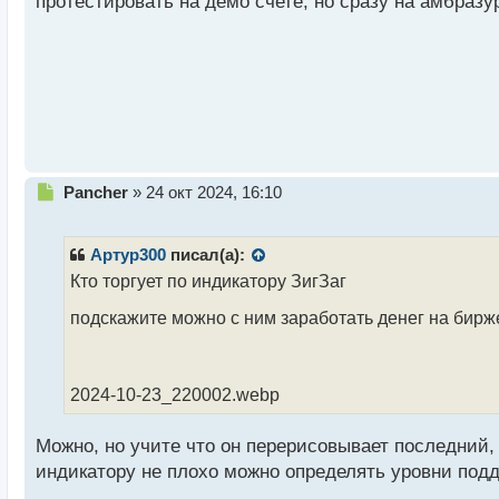
протестировать на демо счете, но сразу на амбраз
й
п
о
с
т
Н
Pancher
»
24 окт 2024, 16:10
е
п
р
Артур300
писал(а):
о
Кто торгует по индикатору ЗигЗаг
ч
и
подскажите можно с ним заработать денег на бир
т
а
н
н
2024-10-23_220002.webp
ы
й
Можно, но учите что он перерисовывает последний,
п
индикатору не плохо можно определять уровни подд
о
с