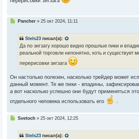
перерисовки зигзага
о
с
т
Н
Pancher
»
25 окт 2024, 11:11
е
п
р
Stels23
писал(а):
о
Да по зигзагу хорошо видно прошлые пики и впадин
ч
реальной торговли непонятно, хоть и существует мн
и
т
перерисовки зигзага
а
н
н
Он настолько полезен, насколько трейдер может и
ы
данный момент. Те же пики - впадины, зафиксиров
й
а вот насколько успешно они будут применяться это
п
о
отдельного человека использовать его
.
с
т
Н
Svetoch
»
25 окт 2024, 12:25
е
п
р
Stels23
писал(а):