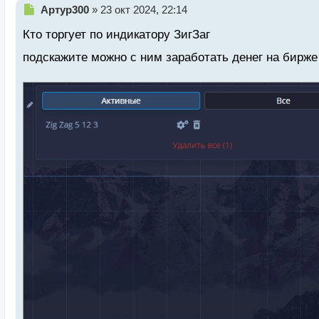
Н
Артур300
»
23 окт 2024, 22:14
е
Кто торгует по индикатору ЗигЗаг
п
р
подскажите можно с ним заработать денег на бирж
о
ч
и
т
а
н
н
ы
й
п
о
с
т