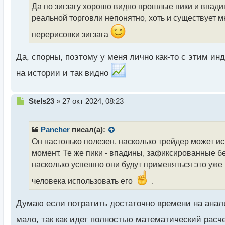
о
Да по зигзагу хорошо видно прошлые пики и впадин
ч
реальной торговли непонятно, хоть и существует мн
и
т
перерисовки зигзага
а
н
н
Да, спорны, поэтому у меня лично как-то с этим ин
ы
на истории и так видно
й
п
о
Н
с
Stels23
»
27 окт 2024, 08:23
е
т
п
р
Pancher
писал(а):
о
Он настолько полезен, насколько трейдер может 
ч
момент. Те же пики - впадины, зафиксированные б
и
т
насколько успешно они будут применяться это уже
а
человека использовать его
.
н
н
ы
Думаю если потратить достаточно времени на анализ
й
п
мало, так как идет полностью математический расч