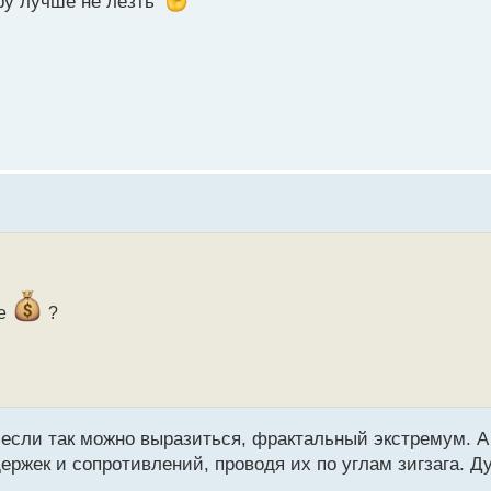
уру лучше не лезть
же
?
 если так можно выразиться, фрактальный экстремум. А
ержек и сопротивлений, проводя их по углам зигзага. Д