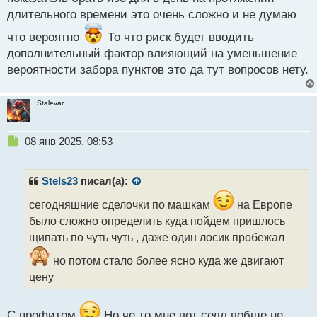
длительного времени это очень сложно и не думаю
что вероятно
То что риск будет вводить
дополнительный фактор влияющий на уменьшение
вероятности забора пунктов это да тут вопросов нету.
Stalevar
Н
08 янв 2025, 08:53
е
п
р
Stels23
писал(а):
о
ч
сегодняшние сделочки по машкам
на Европе
и
было сложно определить куда пойдем пришлось
т
щипать по чуть чуть , даже один лосик пробежал
а
н
но потом стало более ясно куда же двигают
н
цену
ы
й
п
С профитом
Но че то мне вот селл вобще не