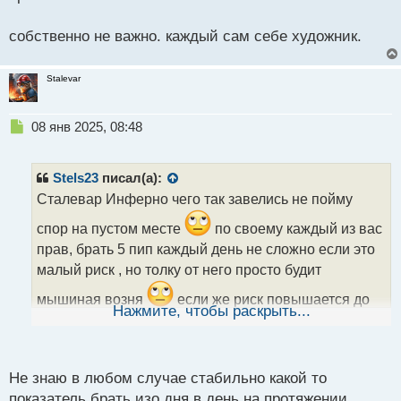
собственно не важно. каждый сам себе художник.
Stalevar
Н
08 янв 2025, 08:48
е
п
р
Stels23
писал(а):
о
Сталевар Инферно чего так завелись не пойму
ч
и
спор на пустом месте
по своему каждый из вас
т
прав, брать 5 пип каждый день не сложно если это
а
малый риск , но толку от него просто будит
н
н
мышиная возня
если же риск повышается до
ы
Нажмите, чтобы раскрыть...
энной суммы то эти 5 пип не так уж и легко
й
п
стабильно брать есть риск слиться
о
с
Не знаю в любом случае стабильно какой то
т
показатель брать изо дня в день на протяжении