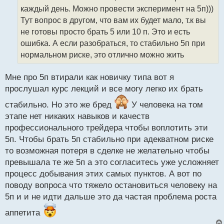
ч
каждый день. Можно провести эксперимент на 5п)))
и
т
Тут вопрос в другом, что вам их будет мало, т.к вы
а
не готовы просто брать 5 или 10 п. Это и есть
н
ошибка. А если разобраться, то стабильно 5п при
н
нормальном риске, это отлично можно жить
ы
й
п
Мне про 5п втирали как новичку типа вот я
о
прослушал курс лекций и все могу легко их брать
с
т
стабильно. Но это же бред
У человека на том
этапе нет никаких навыков и качеств
профессионального трейдера чтобы воплотить эти
5п. Чтобы брать 5п стабильно при адекватном риске
то возможная потеря в сделке не желательно чтобы
превышала те же 5п а это согласитесь уже усложняет
процесс добывания этих самых пунктов. А вот по
поводу вопроса что тяжело остановиться человеку на
5п и и не идти дальше это да частая проблема роста
аппетита