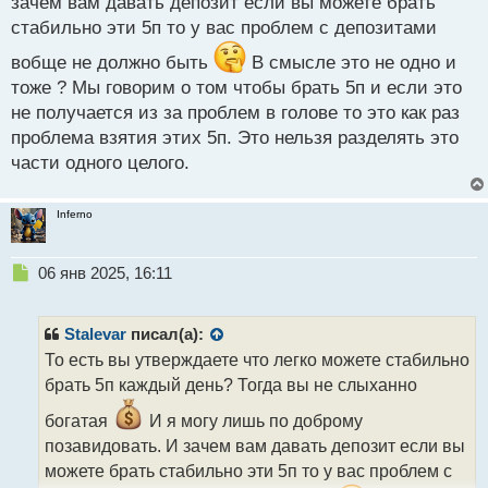
зачем вам давать депозит если вы можете брать
стабильно эти 5п то у вас проблем с депозитами
вобще не должно быть
В смысле это не одно и
тоже ? Мы говорим о том чтобы брать 5п и если это
не получается из за проблем в голове то это как раз
проблема взятия этих 5п. Это нельзя разделять это
части одного целого.
Inferno
Н
06 янв 2025, 16:11
е
п
р
Stalevar
писал(а):
о
То есть вы утверждаете что легко можете стабильно
ч
брать 5п каждый день? Тогда вы не слыханно
и
т
богатая
И я могу лишь по доброму
а
позавидовать. И зачем вам давать депозит если вы
н
н
можете брать стабильно эти 5п то у вас проблем с
ы