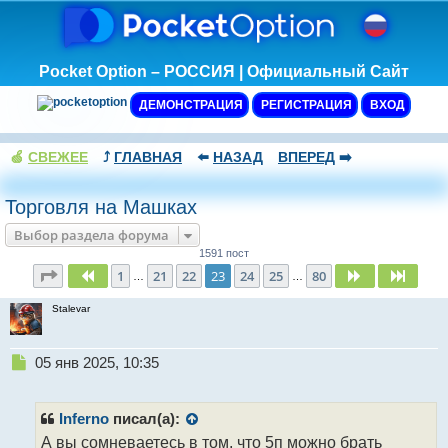
Pocket Option – РОССИЯ | Официальный Сайт
ДЕМОНСТРАЦИЯ
РЕГИСТРАЦИЯ
ВХОД
🍏
СВЕЖЕЕ
⤴️
ГЛАВНАЯ
⬅️
НАЗАД
ВПЕРЕД
➡️
Торговля на Машках
Выбор раздела форума
1591 пост
Страница
23
из
80
1
21
22
23
24
25
80
Пред.
След.
След.
…
…
Stalevar
Н
05 янв 2025, 10:35
е
п
р
Inferno
писал(а):
о
А вы сомневаетесь в том, что 5п можно брать