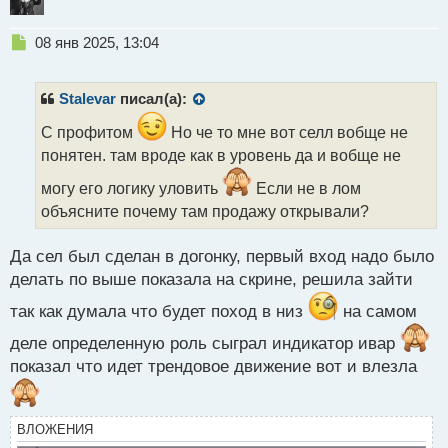
Н
08 янв 2025, 13:04
е
п
р
Stalevar
писал(а):
о
ч
С профитом
Но че то мне вот селл вобще не
и
понятен. там вроде как в уровень да и вобще не
т
а
могу его логику уловить
Если не в лом
н
объясните почему там продажу открывали?
н
ы
Да сел был сделан в догонку, первый вход надо было
й
п
делать по выше показала на скрине, решила зайти
о
так как думала что будет поход в низ
на самом
с
т
деле определенную роль сыграл индикатор ивар
показал что идет трендовое движение вот и влезла
ВЛОЖЕНИЯ