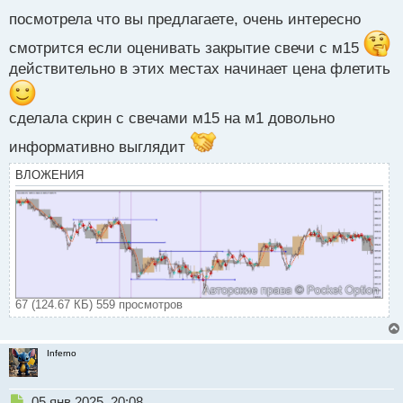
ы
посмотрела что вы предлагаете, очень интересно
й
п
смотрится если оценивать закрытие свечи с м15
о
действительно в этих местах начинает цена флетить
с
т
сделала скрин с свечами м15 на м1 довольно
информативно выглядит
ВЛОЖЕНИЯ
67 (124.67 КБ) 559 просмотров
Inferno
Н
05 янв 2025, 20:08