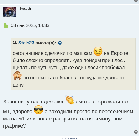
ч
и
Svetoch
т
а
н
Н
08 янв 2025, 14:33
н
е
ы
п
й
р
Stels23
писал(а):
п
о
о
ч
сегодняшние сделочки по машкам
на Европе
с
и
было сложно определить куда пойдем пришлось
т
т
щипать по чуть чуть , даже один лосик пробежал
а
н
но потом стало более ясно куда же двигают
н
цену
ы
й
п
Хорошие у вас сделочки
смотрю торговали по
о
с
м1, здорово
а заходили просто по пересечениям
т
ма на м1 или после раскрытия на пятиминутном
графике?