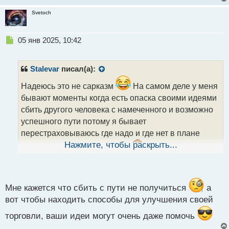
Svetoch
Н
05 янв 2025, 10:42
е
п
р
Stalevar
писал(а):
о
ч
Надеюсь это не сарказм
На самом деле у меня
и
бывают моменты когда есть опаска своими идеями
т
сбить другого человека с намеченного и возможно
а
успешного пути потому я бывает
н
н
перестраховываюсь где надо и где нет в плане
ы
Нажмите, чтобы раскрыть...
изложения этих самых идей
Возможно это
й
п
просто мои тараканы но мне приходится с ними
о
с
делить некий уголок в моем разуме
т
Мне кажется что сбить с пути не получиться
а
вот чтобы находить способы для улучшения своей
торговли, ваши идеи могут очень даже помочь