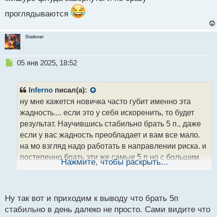
т
проглядываются
Stalevar
Н
05 янв 2025, 18:52
е
п
р
Inferno
писал(а):
о
ну мне кажется новичка часто губит именно эта
ч
жадность.... если это у себя искоренить, то будет
и
т
результат. Научившись стабильно брать 5 п., даже
а
если у вас жадность преобладает и вам все мало.
н
на мо взгляд надо работать в направлении риска. и
н
постепенно брать эти же самые 5 п но с большим
ы
Нажмите, чтобы раскрыть...
й
риском. причем поднимать его тоже постепенно,
п
чтобы "привыкнуть "
о
с
Ну так вот и приходим к выводу что брать 5п
т
стабильно в день далеко не просто. Сами видите что