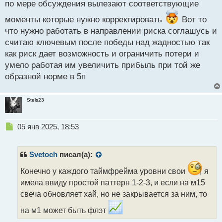
по мере обсуждения вылезают соответствующие
моменты которые нужно корректировать
Вот то
что нужно работать в направлении риска соглашусь и
считаю ключевым после победы над жадностью так
как риск дает возможность и ограничить потери и
умело работая им увеличить прибыль при той же
образной норме в 5п
Stels23
Н
05 янв 2025, 18:53
е
п
р
Svetoch
писал(а):
о
ч
Конечно у каждого таймфрейма уровни свои
я
и
имела ввиду простой паттерн 1-2-3, и если на м15
т
свеча обновляет хай, но не закрывается за ним, то
а
н
на м1 может быть флэт
н