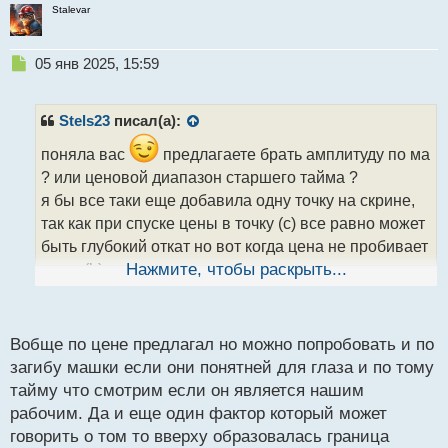
Stalevar
Н
05 янв 2025, 15:59
е
п
р
Stels23
писал(а):
о
ч
поняла вас
предлагаете брать амплитуду по ма
и
? или ценовой диапазон старшего тайма ?
т
я бы все таки еще добавила одну точку на скрине,
а
так как при спуске цены в точку (с) все равно может
н
н
быть глубокий откат но вот когда цена не пробивает
ы
точку (b) и разворачивает в низ то можно говорить и
Нажмите, чтобы раскрыть...
й
п
о флете
о
с
Вобще по цене предлагал но можно попробовать и по
т
загибу машки если они понятней для глаза и по тому
тайму что смотрим если он является нашим
рабочим. Да и еще один фактор который может
говорить о том то вверху образовалась граница