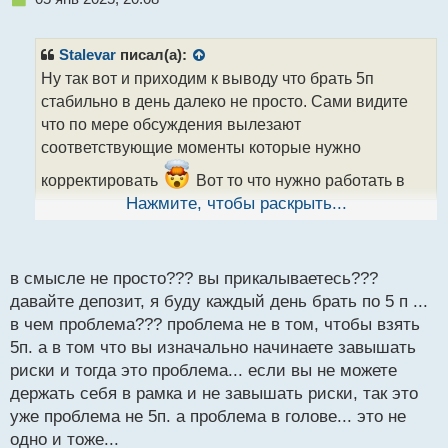
е
п
р
Stalevar
писал(а):
о
Ну так вот и приходим к выводу что брать 5п
ч
стабильно в день далеко не просто. Сами видите
и
т
что по мере обсуждения вылезают
а
соответствующие моменты которые нужно
н
н
корректировать
Вот то что нужно работать в
ы
направлении риска соглашусь и считаю ключевым
Нажмите, чтобы раскрыть...
й
после победы над жадностью так как риск дает
п
возможность и ограничить потери и умело работая
о
с
им увеличить прибыль при той же образной норме в
в смысле не просто??? вы прикалываетесь???
т
5п
давайте депозит, я буду каждый день брать по 5 п ...
в чем проблема??? проблема не в том, чтобы взять
5п. а в том что вы изначально начинаете завышать
риски и тогда это проблема... если вы не можете
держать себя в рамка и не завышать риски, так это
уже проблема не 5п. а проблема в голове... это не
одно и тоже...