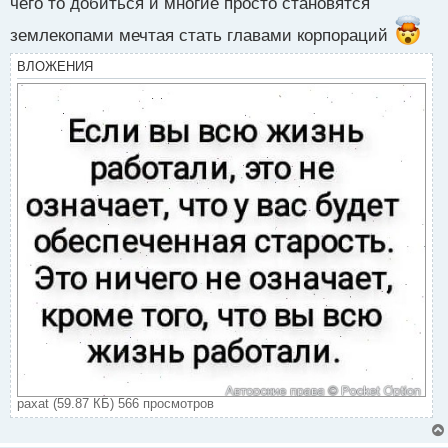
чего то добиться и многие просто становятся
т
землекопами мечтая стать главами корпораций
ВЛОЖЕНИЯ
paxat (59.87 КБ) 566 просмотров