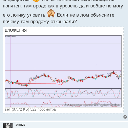
о
понятен. там вроде как в уровень да и вобще не могу
с
т
его логику уловить
Если не в лом объясните
почему там продажу открывали?
ВЛОЖЕНИЯ
sell (87.72 КБ) 522 просмотра
Stels23