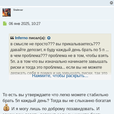
Stalevar
Н
06 янв 2025, 10:27
е
п
р
Inferno
писал(а):
о
в смысле не просто??? вы прикалываетесь???
ч
давайте депозит, я буду каждый день брать по 5 п ...
и
т
в чем проблема??? проблема не в том, чтобы взять
а
5п. а в том что вы изначально начинаете завышать
н
риски и тогда это проблема... если вы не можете
н
держать себя в рамка и не завышать риски, так это
ы
Нажмите, чтобы раскрыть...
й
уже проблема не 5п. а проблема в голове... это не
п
одно и тоже...
о
с
То есть вы утверждаете что легко можете стабильно
т
брать 5п каждый день? Тогда вы не слыханно богатая
И я могу лишь по доброму позавидовать. И