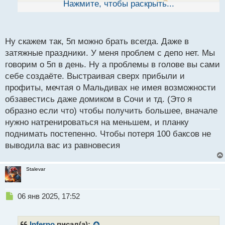
Нажмите, чтобы раскрыть...
депозитами вобще не должно быть
В смысле
й
п
это не одно и тоже ? Мы говорим о том чтобы брать
о
5п и если это не получается из за проблем в голове
с
Ну скажем так, 5п можно брать всегда. Даже в
то это как раз проблема взятия этих 5п. Это нельзя
т
затяжные праздники. У меня проблем с депо нет. Мы
разделять это части одного целого.
говорим о 5п в день. Ну а проблемы в голове вы сами
себе создаёте. Выстраивая сверх прибыли и
профиты, мечтая о Мальдивах не имея возможности
обзавестись даже домиком в Сочи и тд. (Это я
образно если что) чтобы получить большее, вначале
нужно натренироваться на меньшем, и планку
поднимать постепенно. Чтобы потеря 100 баксов не
выводила вас из равновесия
Stalevar
Н
06 янв 2025, 17:52
е
п
р
Inferno
писал(а):