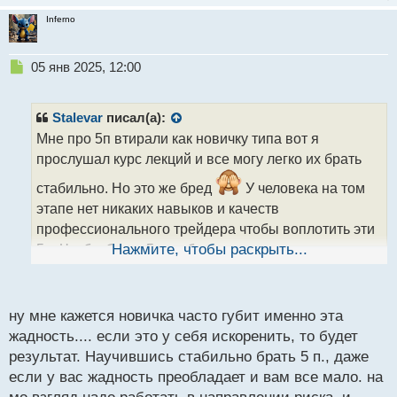
Inferno
Н
05 янв 2025, 12:00
е
п
р
Stalevar
писал(а):
о
Мне про 5п втирали как новичку типа вот я
ч
прослушал курс лекций и все могу легко их брать
и
т
стабильно. Но это же бред
У человека на том
а
этапе нет никаких навыков и качеств
н
н
профессионального трейдера чтобы воплотить эти
ы
5п. Чтобы брать 5п стабильно при адекватном
Нажмите, чтобы раскрыть...
й
риске то возможная потеря в сделке не желательно
п
чтобы превышала те же 5п а это согласитесь уже
о
с
усложняет процесс добывания этих самых пунктов.
ну мне кажется новичка часто губит именно эта
т
А вот по поводу вопроса что тяжело остановиться
жадность.... если это у себя искоренить, то будет
человеку на 5п и и не идти дальше это да частая
результат. Научившись стабильно брать 5 п., даже
если у вас жадность преобладает и вам все мало. на
проблема роста аппетита