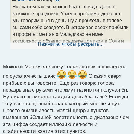
о
Ну скажем так, 5п можно брать всегда. Даже в
ч
затяжные праздники. У меня проблем с депо нет.
и
т
Мы говорим о 5п в день. Ну а проблемы в голове
а
вы сами себе создаёте. Выстраивая сверх прибыли
н
и профиты, мечтая о Мальдивах не имея
н
возможности обзавестись даже домиком в Сочи и
ы
Нажмите, чтобы раскрыть...
й
тд. (Это я образно если что) чтобы получить
п
большее, вначале нужно натренироваться на
о
меньшем, и планку поднимать постепенно. Чтобы
с
Можно и Машку за ляшку только потом и прилететь
потеря 100 баксов не выводила вас из равновесия
т
по сусалам есть шанс
О каких сверх
прибылях вы говорите. Еще раз говорю голова
неразрывна с руками что жмут на кнопки получая 5п.
Ну лично вы можете каждый день брать 5п? Если да
то у вас священный грааль который многие ищут.
Просто обманчивость малой цифры пунктов
вызванная бОльшей волатильностью диапазона чем
эта цифра создает иллюзию легкости и
стабильности взятия этих пунктов.