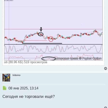
об (88.96 КБ) 519 просмотров
Inferno
Н
08 янв 2025, 13:14
е
Сегодня не торговали ещё?
п
р
о