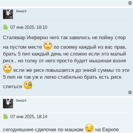
Stels23
Н
07 янв 2025, 18:10
е
Сталевар Инферно чего так завелись не пойму спор
п
р
на пустом месте
по своему каждый из вас прав,
о
брать 5 пип каждый день не сложно если это малый
ч
и
риск , но толку от него просто будит мышиная возня
т
а
если же риск повышается до энной суммы то эти
н
5 пип не так уж и легко стабильно брать есть риск
н
ы
слиться
й
п
Stels23
о
с
т
Н
07 янв 2025, 18:14
е
п
сегодняшние сделочки по машкам
на Европе
р