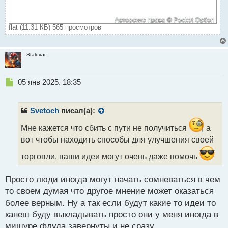
flat (11.31 КБ) 565 просмотров
Stalevar
Н
05 янв 2025, 18:35
е
п
р
Svetoch
писал(а):
о
ч
Мне кажется что сбить с пути не получиться
а
и
вот чтобы находить способы для улучшения своей
т
а
торговли, ваши идеи могут очень даже помочь
н
н
Просто люди иногда могут начать сомневаться в чем
ы
то своем думая что другое мнение может оказаться
й
п
более верным. Ну а так если будут какие то идеи то
о
канеш буду выкладывать просто они у меня иногда в
с
мишуре флуда завернуты и не сразу