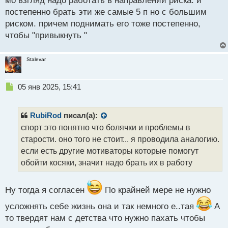
мо взгляд надо работать в направлении риска. и
постепенно брать эти же самые 5 п но с большим
риском. причем поднимать его тоже постепенно,
чтобы "привыкнуть "
Stalevar
Н
05 янв 2025, 15:41
е
п
р
RubiRod
писал(а):
о
спорт это понятно что болячки и проблемы в
ч
старости. оно того не стоит... я проводила аналогию.
и
т
если есть другие мотиваторы которые помогут
а
обойти косяки, значит надо брать их в работу
н
н
ы
Ну тогда я согласен
По крайней мере не нужно
й
п
усложнять себе жизнь она и так немного е..тая
А
о
то твердят нам с детства что нужно пахать чтобы
с