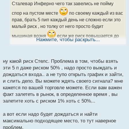
о
Сталевар Инферно чего так завелись не пойму
ч
и
спор на пустом месте
по своему каждый из вас
т
прав, брать 5 пип каждый день не сложно если это
а
малый риск , но толку от него просто будит
н
н
мышиная возня
если же риск повышается до
ы
Нажмите, чтобы раскрыть...
энной суммы то эти 5 пип не так уж и легко
й
п
стабильно брать есть риск слиться
о
с
ну какой риск Стелс. Проблема в том, чтобы взять
т
эти 5 п даже риском 50% , надо просто выждать и
дождаться входа.. а не тупо открыть график и зайти,
и слить депо. Вы можете ждять своего сигнала? мне
кажется по вашей торговле можете. Если вам важен
факт залететь в рынок, в определенное время , вы
залетите хоть с риском 1% хоть с 50%...
а вот если надо будет дождаться и найти
максимально подходящее место, то тут наверное
проблем.