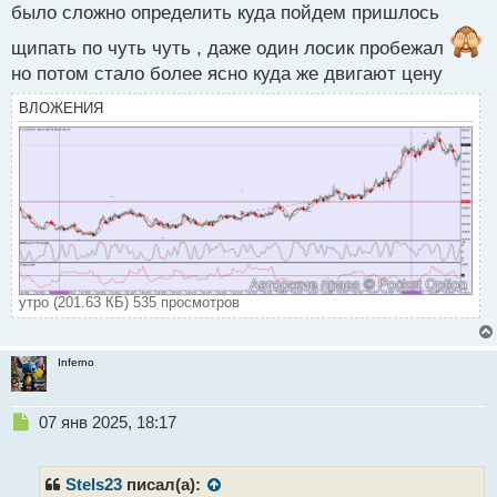
было сложно определить куда пойдем пришлось
о
ч
щипать по чуть чуть , даже один лосик пробежал
и
но потом стало более ясно куда же двигают цену
т
а
ВЛОЖЕНИЯ
н
н
ы
й
п
о
с
т
утро (201.63 КБ) 535 просмотров
Inferno
Н
07 янв 2025, 18:17
е
п
р
Stels23
писал(а):