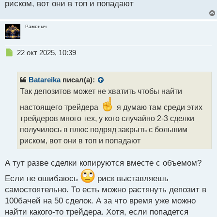
риском, вот они в топ и попадают
Рамоныч
Н
22 окт 2025, 10:39
е
п
р
Batareika
писал(а):
о
Так депозитов может не хватить чтобы найти
ч
и
настоящего трейдера
я думаю там среди этих
т
трейдеров много тех, у кого случайно 2-3 сделки
а
получилось в плюс подряд закрыть с большим
н
н
риском, вот они в топ и попадают
ы
й
А тут разве сделки копируются вместе с объемом?
п
о
Если не ошибаюсь
риск выставляешь
с
самостоятельно. То есть можно растянуть депозит в
т
100бачей на 50 сделок. А за что время уже можно
найти какого-то трейдера. Хотя, если попадется