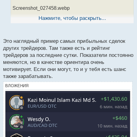
н
Screenshot_027458.webp
н
ы
Нажмите, чтобы раскрыть...
й
п
Пока только понял, что он показывает лучшие
о
с
сделки трейдеров
.
Это наглядный пример самых прибыльных сделок
т
других трейдеров. Там также есть и рейтинг
трейдеров за последние сутки. Показатели постоянно
меняются, но в качестве ориентира очень
мотивирует. Если они могут, то и у тебя есть шанс
также зарабатывать.
ВЛОЖЕНИЯ