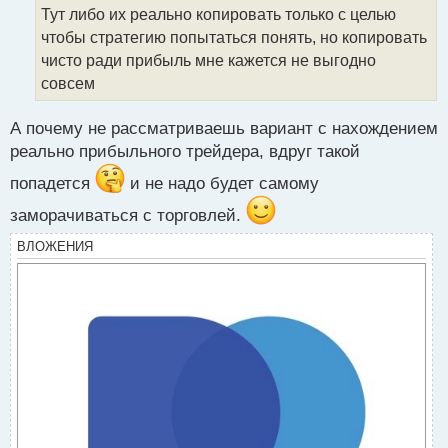
Тут либо их реально копировать только с целью
н
н
чтобы стратегию попытаться понять, но копировать
ы
чисто ради прибыль мне кажется не выгодно
й
совсем
п
о
с
А почему не рассматриваешь вариант с нахождением
т
реально прибыльного трейдера, вдруг такой
попадется
и не надо будет самому
заморачиваться с торговлей.
ВЛОЖЕНИЯ