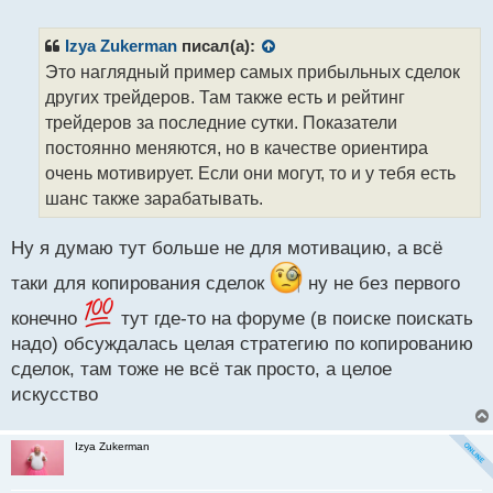
е
п
р
Izya Zukerman
писал(а):
о
Это наглядный пример самых прибыльных сделок
ч
других трейдеров. Там также есть и рейтинг
и
т
трейдеров за последние сутки. Показатели
а
постоянно меняются, но в качестве ориентира
н
очень мотивирует. Если они могут, то и у тебя есть
н
шанс также зарабатывать.
ы
й
п
Ну я думаю тут больше не для мотивацию, а всё
о
с
таки для копирования сделок
ну не без первого
т
конечно
тут где-то на форуме (в поиске поискать
надо) обсуждалась целая стратегию по копированию
сделок, там тоже не всё так просто, а целое
искусство
Izya Zukerman