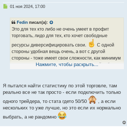
т
Н
01 ноя 2024, 17:00
е
п
р
Fedin
писал(а):
о
Это для тех кто либо не очень умеет в профит
ч
торговать, лидо для тех, кто хочет свободные
и
т
ресурсы диверсифицировать свои.
С одной
а
стороны удобная вещь очень, а вот с другой
н
н
стороны - тоже имеет свои сложности, как минимум
ы
потому что надо уметь делать правильный отбор
Нажмите, чтобы раскрыть...
й
п
"донора"
о
с
Я пытался найти статистику по этой торговле, там
т
реально все не так просто - если подключить только
одного трейдера, то стата гдето 50/50
, а если
нескольких то уже лучше, но это если их нормально
выбрать, а не рандомно