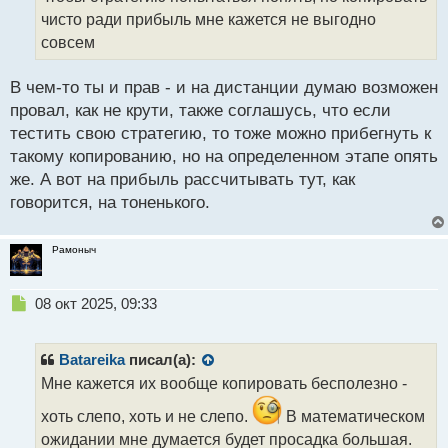
ы
чисто ради прибыль мне кажется не выгодно
й
совсем
п
о
с
В чем-то ты и прав - и на дистанции думаю возможен
т
провал, как не крути, также соглашусь, что если
тестить свою стратегию, то тоже можно прибегнуть к
такому копированию, но на определенном этапе опять
же. А вот на прибыль рассчитывать тут, как
говорится, на тоненького.
Рамоныч
Н
08 окт 2025, 09:33
е
п
р
Batareika
писал(а):
о
Мне кажется их вообще копировать бесполезно -
ч
и
хоть слепо, хоть и не слепо.
В математическом
т
ожидании мне думается будет просадка большая.
а