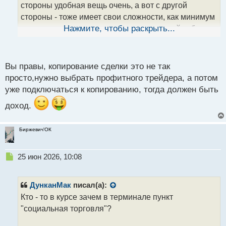
стороны удобная вещь очень, а вот с другой
н
н
стороны - тоже имеет свои сложности, как минимум
ы
потому что надо уметь делать правильный отбор
Нажмите, чтобы раскрыть...
й
п
"донора"
о
с
Вы правы, копирование сделки это не так
т
просто,нужно выбрать профитного трейдера, а потом
уже подключаться к копированию, тогда должен быть
доход.
Биржевич'ОК
Н
25 июн 2026, 10:08
е
п
р
ДунканМак
писал(а):
о
Кто - то в курсе зачем в терминале пункт
ч
"социальная торговля"?
и
т