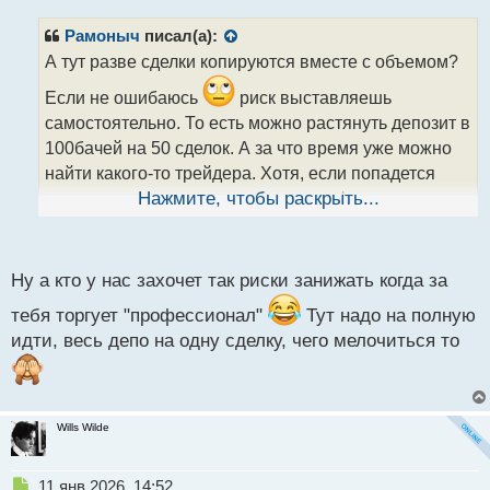
п
р
Рамоныч
писал(а):
о
А тут разве сделки копируются вместе с объемом?
ч
и
Если не ошибаюсь
риск выставляешь
т
самостоятельно. То есть можно растянуть депозит в
а
100бачей на 50 сделок. А за что время уже можно
н
н
найти какого-то трейдера. Хотя, если попадется
ы
трендовое движение, то при смене фазы рынка
Нажмите, чтобы раскрыть...
й
могут начаться минусы.
п
о
Всё таки думаю, что тема неплохая.
с
Ну а кто у нас захочет так риски занижать когда за
т
тебя торгует "профессионал"
Тут надо на полную
идти, весь депо на одну сделку, чего мелочиться то
Wills Wilde
Н
11 янв 2026, 14:52