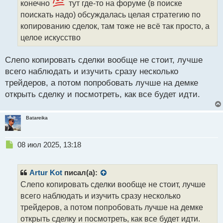
а
конечно
тут где-то на форуме (в поиске
н
поискать надо) обсуждалась целая стратегию по
н
копированию сделок, там тоже не всё так просто, а
ы
целое искусство
й
п
о
Слепо копировать сделки вообще не стоит, лучше
с
всего наблюдать и изучить сразу несколько
т
трейдеров, а потом попробовать лучше на демке
открыть сделку и посмотреть, как все будет идти.
Batareika
Н
08 июл 2025, 13:18
е
п
р
Artur Kot
писал(а):
о
Слепо копировать сделки вообще не стоит, лучше
ч
всего наблюдать и изучить сразу несколько
и
т
трейдеров, а потом попробовать лучше на демке
а
открыть сделку и посмотреть, как все будет идти.