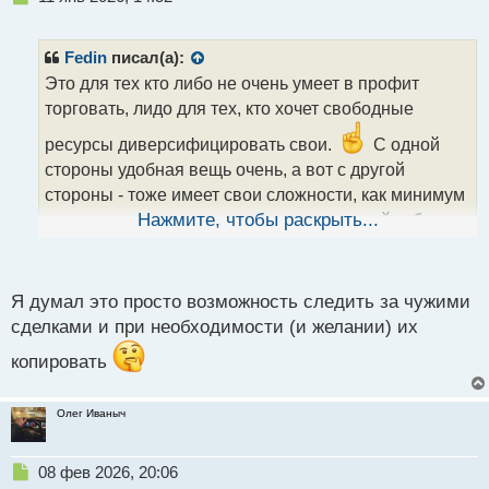
е
п
р
Fedin
писал(а):
о
Это для тех кто либо не очень умеет в профит
ч
торговать, лидо для тех, кто хочет свободные
и
т
ресурсы диверсифицировать свои.
С одной
а
стороны удобная вещь очень, а вот с другой
н
н
стороны - тоже имеет свои сложности, как минимум
ы
потому что надо уметь делать правильный отбор
Нажмите, чтобы раскрыть...
й
п
"донора"
о
с
Я думал это просто возможность следить за чужими
т
сделками и при необходимости (и желании) их
копировать
Олег Иваныч
Н
08 фев 2026, 20:06