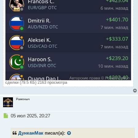
сделки (79.5 КБ) 2163 просмотра
Рамоныч
Н
05 июл 2025, 20:27
е
п
р
ДунканМак
писал(а):
о