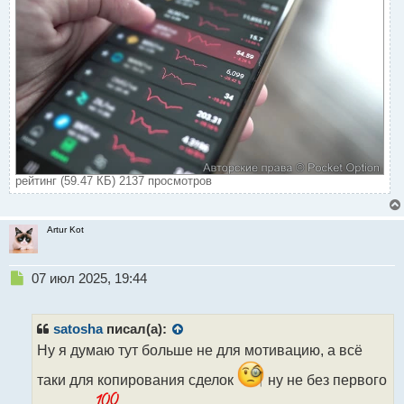
рейтинг (59.47 КБ) 2137 просмотров
Artur Kot
Н
07 июл 2025, 19:44
е
п
р
satosha
писал(а):
о
Ну я думаю тут больше не для мотивацию, а всё
ч
и
таки для копирования сделок
ну не без первого
т