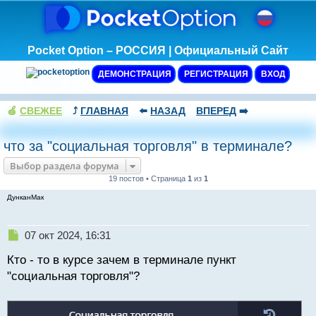
Pocket Option – РОССИЯ | Официальный Сайт
ДЕМОНСТРАЦИЯ
РЕГИСТРАЦИЯ
ВХОД
🍏
СВЕЖЕЕ
⤴️
ГЛАВНАЯ
⬅️
НАЗАД
ВПЕРЕД
➡️
что за "социальная торговля" в терминале?
Выбор раздела форума
19 постов • Страница
1
из
1
ДунканМак
Н
07 окт 2024, 16:31
е
Кто - то в курсе зачем в терминале пункт
п
р
"социальная торговля"?
о
ч
и