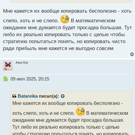
н
н
Мне кажется их вообще копировать бесполезно - хоть
ы
й
слепо, хоть и не слепо.
В математическом
п
ожидании мне думается будет просадка большая. Тут
о
с
либо их реально копировать только с целью чтобы
т
стратегию попытаться понять, но копировать чисто
ради прибыль мне кажется не выгодно совсем
Artur Kot
Н
09 июл 2025, 20:15
е
п
р
Batareika
писал(а):
о
Мне кажется их вообще копировать бесполезно -
ч
и
хоть слепо, хоть и не слепо.
В математическом
т
ожидании мне думается будет просадка большая.
а
Тут либо их реально копировать только с целью
н
н
чтобы стратегию попытаться понять, но копировать