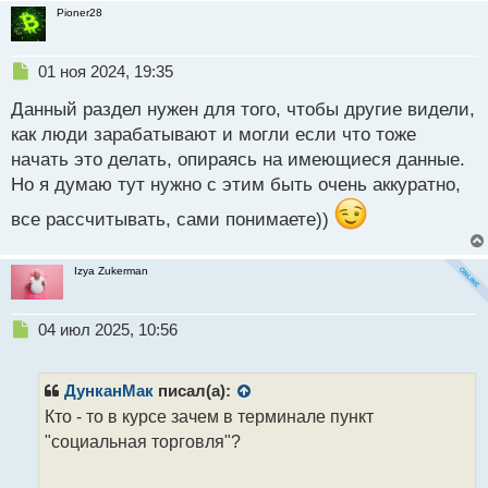
Pioner28
Н
01 ноя 2024, 19:35
е
Данный раздел нужен для того, чтобы другие видели,
п
р
как люди зарабатывают и могли если что тоже
о
начать это делать, опираясь на имеющиеся данные.
ч
Но я думаю тут нужно с этим быть очень аккуратно,
и
т
все рассчитывать, сами понимаете))
а
н
н
Izya Zukerman
ы
й
п
Н
04 июл 2025, 10:56
о
е
с
п
т
р
ДунканМак
писал(а):
о
Кто - то в курсе зачем в терминале пункт
ч
"социальная торговля"?
и
т
а