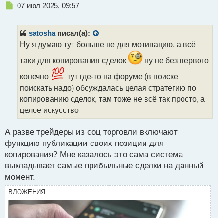
Н
07 июл 2025, 09:57
е
п
р
satosha
писал(а):
о
Ну я думаю тут больше не для мотивацию, а всё
ч
и
таки для копирования сделок
ну не без первого
т
а
конечно
тут где-то на форуме (в поиске
н
поискать надо) обсуждалась целая стратегию по
н
копированию сделок, там тоже не всё так просто, а
ы
целое искусство
й
п
о
А разве трейдеры из соц торговли включают
с
функцию публикации своих позиции для
т
копирования? Мне казалось это сама система
выкладывает самые прибыльные сделки на данный
момент.
ВЛОЖЕНИЯ