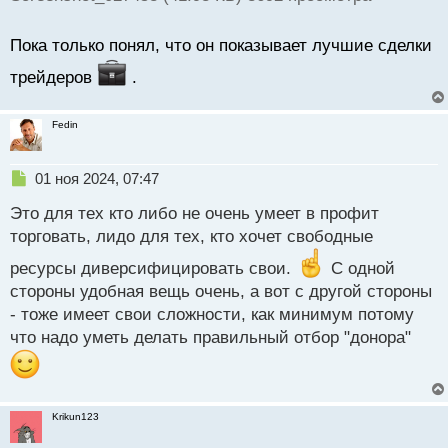
Пока только понял, что он показывает лучшие сделки
трейдеров
.
Fedin
Н
01 ноя 2024, 07:47
е
Это для тех кто либо не очень умеет в профит
п
р
торговать, лидо для тех, кто хочет свободные
о
ресурсы диверсифицировать свои.
ч
С одной
и
стороны удобная вещь очень, а вот с другой стороны
т
- тоже имеет свои сложности, как минимум потому
а
что надо уметь делать правильный отбор "донора"
н
н
ы
й
п
Krikun123
о
с