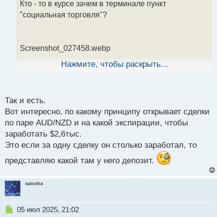
Кто - то в курсе зачем в терминале пункт
ч
"социальная торговля"?
и
т
а
н
Screenshot_027458.webp
н
ы
Нажмите, чтобы раскрыть...
й
п
Пока только понял, что он показывает лучшие
о
с
сделки трейдеров
.
Так и есть.
т
Вот интересно, по какому принципу открывает сделки
по паре AUD/NZD и на какой экспирации, чтобы
заработать $2,6тыс.
Это если за одну сделку он столько заработал, то
представляю какой там у него депозит.
satosha
Н
05 июл 2025, 21:02