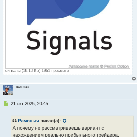
сигналы (18.13 КБ) 1951 просмотр
Batareika
Н
21 окт 2025, 20:45
е
п
р
Рамоныч
писал(а):
о
А почему не рассматриваешь вариант с
ч
нахождением реально прибыльного трейдера,
и