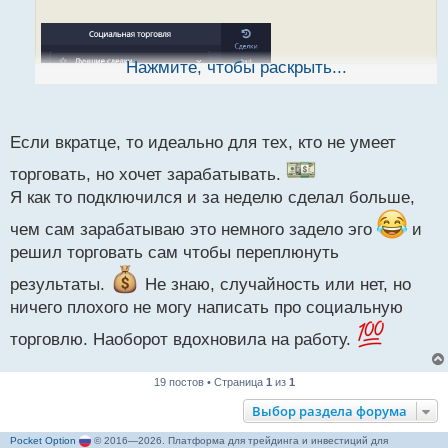
а
н
н
ы
Нажмите, чтобы раскрыть...
й
п
о
с
Если вкратце, то идеально для тех, кто не умеет
т
торговать, но хочет зарабатывать.
Я как то подключился и за неделю сделал больше,
чем сам зарабатываю это немного задело эго
и
решил торговать сам чтобы переплюнуть
результаты.
Не знаю, случайность или нет, но
ничего плохого не могу написать про социальную
Пока только понял, что он показывает лучшие
торговлю. Наоборот вдохновила на работу.
сделки трейдеров
.
19 постов • Страница
1
из
1
Выбор раздела форума
Pocket Option
© 2016—2026. Платформа для трейдинга и инвестиций для