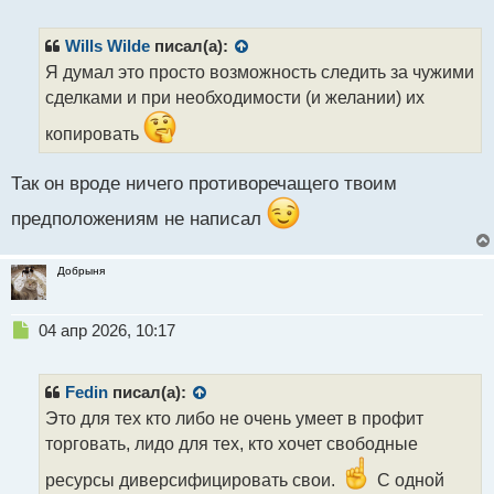
е
п
р
Wills Wilde
писал(а):
о
Я думал это просто возможность следить за чужими
ч
сделками и при необходимости (и желании) их
и
т
копировать
а
н
н
Так он вроде ничего противоречащего твоим
ы
предположениям не написал
й
п
о
Добрыня
с
т
Н
04 апр 2026, 10:17
е
п
р
Fedin
писал(а):
о
Это для тех кто либо не очень умеет в профит
ч
торговать, лидо для тех, кто хочет свободные
и
т
ресурсы диверсифицировать свои.
С одной
а