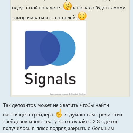
т
вдруг такой попадется
и не надо будет самому
а
н
заморачиваться с торговлей.
н
ы
й
п
о
с
т
Так депозитов может не хватить чтобы найти
настоящего трейдера
я думаю там среди этих
трейдеров много тех, у кого случайно 2-3 сделки
получилось в плюс подряд закрыть с большим