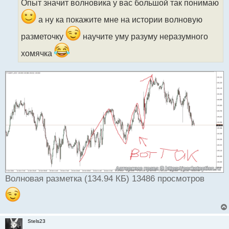
Опыт значит волновика у вас большой так понимаю
ч
и
а ну ка покажите мне на истории волновую
т
а
разметочку
научите уму разуму неразумного
н
хомячка
н
ы
й
п
о
с
т
Волновая разметка (134.94 КБ) 13486 просмотров
Stels23