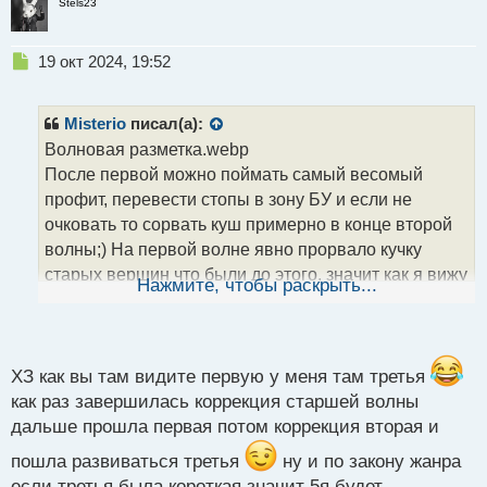
Stels23
Н
19 окт 2024, 19:52
е
п
р
Misterio
писал(а):
о
Волновая разметка.webp
ч
После первой можно поймать самый весомый
и
т
профит, перевести стопы в зону БУ и если не
а
очковать то сорвать куш примерно в конце второй
н
волны;) На первой волне явно прорвало кучку
н
старых вершин что были до этого, значит как я вижу
ы
Нажмите, чтобы раскрыть...
й
начался новый тренд, там можно вести сделку огого
п
сколько если по умному и даже третью волну
о
с
глотнуть кучу пунктов себе в профит
т
ХЗ как вы там видите первую у меня там третья
как раз завершилась коррекция старшей волны
дальше прошла первая потом коррекция вторая и
пошла развиваться третья
ну и по закону жанра
если третья была короткая значит 5я будет