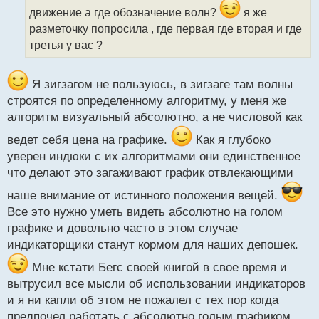
и
движение а где обозначение волн?
я же
т
разметочку попросила , где первая где вторая и где
а
третья у вас ?
н
н
ы
Я зигзагом не пользуюсь, в зигзаге там волны
й
п
строятся по определенному алгоритму, у меня же
о
алгоритм визуальный абсолютно, а не числовой как
с
т
ведет себя цена на графике.
Как я глубоко
уверен индюки с их алгоритмами они единственное
что делают это загаживают график отвлекающими
наше внимание от истинного положения вещей.
Все это нужно уметь видеть абсолютно на голом
графике и довольно часто в этом случае
индикаторщики станут кормом для наших депошек.
Мне кстати Бегс своей книгой в свое время и
вытрусил все мысли об использовании индикаторов
и я ни капли об этом не пожалел с тех пор когда
предпочел работать с абсолютно голым графиком