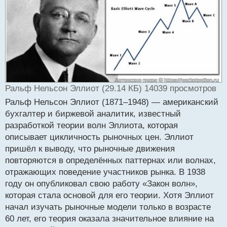
ч
и
т
а
н
н
ы
й
п
Ральф Нельсон Эллиот (29.14 КБ) 14039 просмотров
о
с
Ральф Нельсон Эллиот (1871–1948) — американский
т
бухгалтер и биржевой аналитик, известный
разработкой теории волн Эллиота, которая
описывает цикличность рыночных цен. Эллиот
пришёл к выводу, что рыночные движения
повторяются в определённых паттернах или волнах,
отражающих поведение участников рынка. В 1938
году он опубликовал свою работу «Закон волн»,
которая стала основой для его теории. Хотя Эллиот
начал изучать рыночные модели только в возрасте
60 лет, его теория оказала значительное влияние на