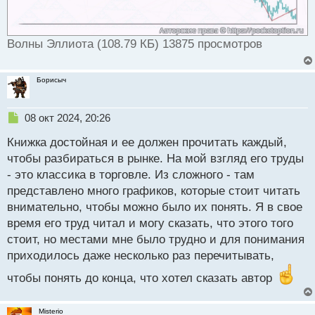
т
Волны Эллиота (108.79 КБ) 13875 просмотров
Борисыч
Н
08 окт 2024, 20:26
е
Книжка достойная и ее должен прочитать каждый,
п
р
чтобы разбираться в рынке. На мой взгляд его труды
о
- это классика в торговле. Из сложного - там
ч
представлено много графиков, которые стоит читать
и
т
внимательно, чтобы можно было их понять. Я в свое
а
время его труд читал и могу сказать, что этого того
н
стоит, но местами мне было трудно и для понимания
н
приходилось даже несколько раз перечитывать,
ы
й
чтобы понять до конца, что хотел сказать автор
п
о
с
Misterio