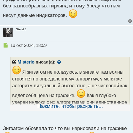
без разнообразных гирлянд и тому бреду что нам
несут данные индикаторов.
Stels23
Н
19 окт 2024, 18:59
е
п
р
Misterio
писал(а):
о
ч
Я зигзагом не пользуюсь, в зигзаге там волны
и
строятся по определенному алгоритму, у меня же
т
алгоритм визуальный абсолютно, а не числовой как
а
н
ведет себя цена на графике.
Как я глубоко
н
уверен индюки с их алгоритмами они единственное
ы
Нажмите, чтобы раскрыть...
что делают это загаживают график отвлекающими
й
п
наше внимание от истинного положения вещей.
о
с
Все это нужно уметь видеть абсолютно на
Зигзагом обозвала то что вы нарисовали на графике
т
голом графике и довольно часто в этом случае