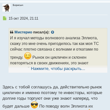
Борисыч
Н
15 окт 2024, 21:11
е
п
р
Мистерио
писал(а):
о
И я изучал методы волнового анализа Эллиота,
ч
скажу это мне очень пригодилось так как моя ТС
и
т
сейчас плотно связана с волнами и откатами по
а
тренду.
Рынок он цикличен и склонен
н
н
повторяться в своих движениях, это знают
ы
маркетмейкеры и следуя логике по волнам
Нажмите, чтобы раскрыть...
й
группируют свои скопления объемов по тренду
п
о
анализируя структуру движения цены.
с
Здесь с тобой соглашусь да, действительно рынок
Анализ структуры движения цены.webp
т
цикличен и именно поэтому те инвесторы, которые
долгие годы торгуют они уже знают наперед, что
будет дальше
По поводу волн Эллиота их