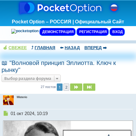
Pocket Option – РОССИЯ | Официальный Сайт
ДЕМОНСТРАЦИЯ
РЕГИСТРАЦИЯ
ВХОД
🍏
СВЕЖЕЕ
⤴️
ГЛАВНАЯ
⬅️
НАЗАД
ВПЕРЕД
➡️
📖 "Волновой принцип Эллиотта. Ключ к
рынку"
Выбор раздела форума
1
2
След.
След.
27 постов
Misterio
Н
01 окт 2024, 10:19
е
п
р
о