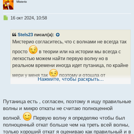
Misterio
Н
16 окт 2024, 10:58
е
п
р
Stels23
писал(а):
о
Мистерио согласитесь, что с волнами не всегда так
ч
и
просто
в теории или на истории мы всегда с
т
легкостью можем найти первую волну но в
а
реальном времени иногда идет путаница, по крайне
н
н
мери у меня так
поэтому и отошла от
ы
Нажмите, чтобы раскрыть...
классического подсчета волн , определяю теперь на
й
п
вскидку пробой трендовой предвестник АВС,
о
трендовой и пика уже можно прикидывать что
с
Путаница есть , согласен, поэтому я ищу правильные
пошла первая, а вы как определяете первую ?
т
волны и микро откаты не считаю полноценной
волной.
Первую волну я определяю чтобы был
полноценный откат больше чем на треть всей волны,
только хороший откат я оцениваю как правильный и в