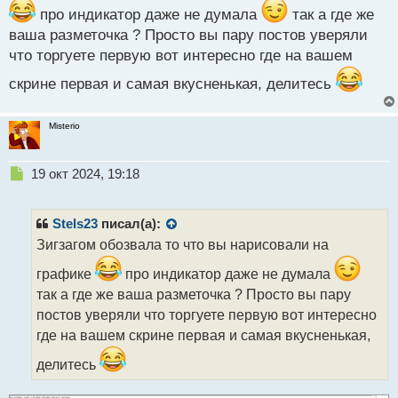
про индикатор даже не думала
так а где же
индикаторщики станут кормом для наших депошек.
ваша разметочка ? Просто вы пару постов уверяли
Мне кстати Бегс своей книгой в свое время и
что торгуете первую вот интересно где на вашем
вытрусил все мысли об использовании
скрине первая и самая вкусненькая, делитесь
индикаторов и я ни капли об этом не пожалел с тех
пор когда предпочел работать с абсолютно голым
Misterio
графиком без разнообразных гирлянд и тому бреду
что нам несут данные индикаторов.
Н
19 окт 2024, 19:18
е
п
р
Stels23
писал(а):
о
Зигзагом обозвала то что вы нарисовали на
ч
и
графике
про индикатор даже не думала
т
так а где же ваша разметочка ? Просто вы пару
а
постов уверяли что торгуете первую вот интересно
н
н
где на вашем скрине первая и самая вкусненькая,
ы
делитесь
й
п
о