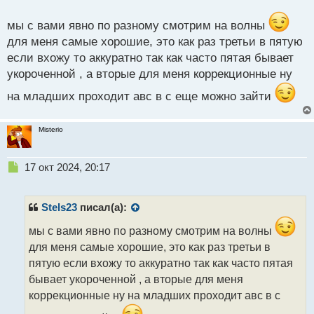
с
т
мы с вами явно по разному смотрим на волны
для меня самые хорошие, это как раз третьи в пятую
если вхожу то аккуратно так как часто пятая бывает
укороченной , а вторые для меня коррекционные ну
на младших проходит авс в с еще можно зайти
Misterio
Н
17 окт 2024, 20:17
е
п
р
Stels23
писал(а):
о
ч
мы с вами явно по разному смотрим на волны
и
для меня самые хорошие, это как раз третьи в
т
пятую если вхожу то аккуратно так как часто пятая
а
бывает укороченной , а вторые для меня
н
н
коррекционные ну на младших проходит авс в с
ы