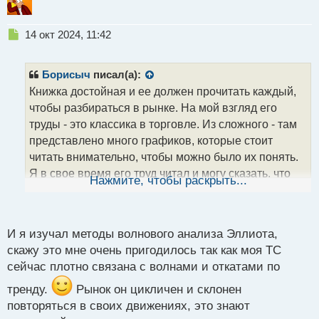
т
Н
14 окт 2024, 11:42
е
п
р
Борисыч
писал(а):
о
Книжка достойная и ее должен прочитать каждый,
ч
чтобы разбираться в рынке. На мой взгляд его
и
т
труды - это классика в торговле. Из сложного - там
а
представлено много графиков, которые стоит
н
читать внимательно, чтобы можно было их понять.
н
Я в свое время его труд читал и могу сказать, что
ы
Нажмите, чтобы раскрыть...
й
этого того стоит, но местами мне было трудно и для
п
понимания приходилось даже несколько раз
о
перечитывать, чтобы понять до конца, что хотел
с
И я изучал методы волнового анализа Эллиота,
т
сказать автор
скажу это мне очень пригодилось так как моя ТС
сейчас плотно связана с волнами и откатами по
тренду.
Рынок он цикличен и склонен
повторяться в своих движениях, это знают