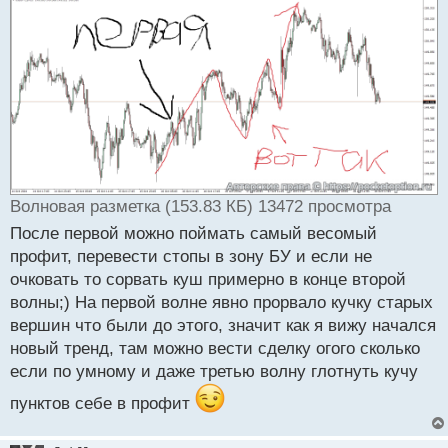
с
т
Волновая разметка (153.83 КБ) 13472 просмотра
После первой можно поймать самый весомый
профит, перевести стопы в зону БУ и если не
очковать то сорвать куш примерно в конце второй
волны;) На первой волне явно прорвало кучку старых
вершин что были до этого, значит как я вижу начался
новый тренд, там можно вести сделку огого сколько
если по умному и даже третью волну глотнуть кучу
пунктов себе в профит