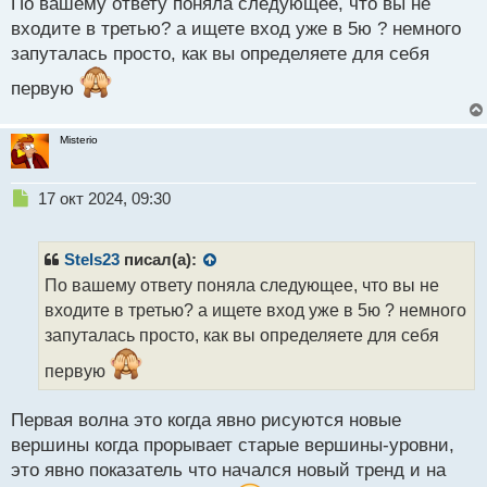
По вашему ответу поняла следующее, что вы не
отработки моего прогноза
т
входите в третью? а ищете вход уже в 5ю ? немного
запуталась просто, как вы определяете для себя
первую
Misterio
Н
17 окт 2024, 09:30
е
п
р
Stels23
писал(а):
о
По вашему ответу поняла следующее, что вы не
ч
входите в третью? а ищете вход уже в 5ю ? немного
и
т
запуталась просто, как вы определяете для себя
а
первую
н
н
ы
Первая волна это когда явно рисуются новые
й
вершины когда прорывает старые вершины-уровни,
п
это явно показатель что начался новый тренд и на
о