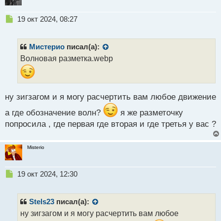
Н
19 окт 2024, 08:27
е
п
р
Мистерио
писал(а):
о
Волновая разметка.webp
ч
и
т
а
ну зигзагом и я могу расчертить вам любое движение
н
н
а где обозначение волн?
я же разметочку
ы
попросила , где первая где вторая и где третья у вас ?
й
п
о
Misterio
с
т
Н
19 окт 2024, 12:30
е
п
р
Stels23
писал(а):
о
ну зигзагом и я могу расчертить вам любое
ч