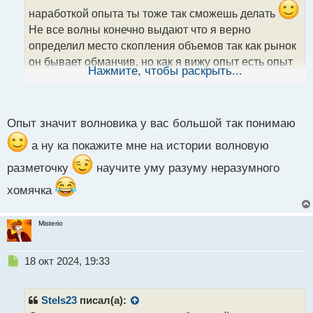
и
наработкой опыта ты тоже так сможешь делать
т
а
Не все волны конечно выдают что я верно
н
определил место скопления объемов так как рынок
н
он бывает обманчив, но как я вижу опыт есть опыт
ы
Нажмите, чтобы раскрыть...
и я их определяю все лучше оценивая моментум
й
п
цены:) Используй в анализе мультифреймный
о
анализ, он помогает лучше видеть ситуации
с
Опыт значит волновика у вас большой так понимаю
т
оценивая поведение цены
а ну ка покажите мне на истории волновую
разметочку
научите уму разуму неразумного
хомячка
Misterio
Н
18 окт 2024, 19:33
е
п
р
Stels23
писал(а):
о