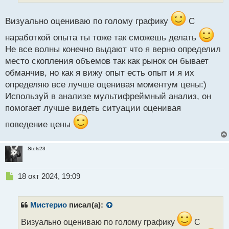
й
п
Визуально оцениваю по голому графику
С
о
с
наработкой опыта ты тоже так сможешь делать
т
Не все волны конечно выдают что я верно определил
место скопления объемов так как рынок он бывает
обманчив, но как я вижу опыт есть опыт и я их
определяю все лучше оценивая моментум цены:)
Используй в анализе мультифреймный анализ, он
помогает лучше видеть ситуации оценивая
поведение цены
Stels23
Н
18 окт 2024, 19:09
е
п
р
Мистерио
писал(а):
о
ч
Визуально оцениваю по голому графику
С