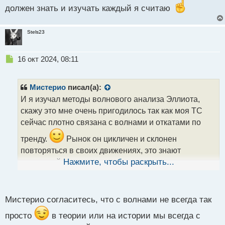
должен знать и изучать каждый я считаю
Stels23
Н
16 окт 2024, 08:11
е
п
р
Мистерио
писал(а):
о
И я изучал методы волнового анализа Эллиота,
ч
скажу это мне очень пригодилось так как моя ТС
и
т
сейчас плотно связана с волнами и откатами по
а
тренду.
Рынок он цикличен и склонен
н
н
повторяться в своих движениях, это знают
ы
маркетмейкеры и следуя логике по волнам
Нажмите, чтобы раскрыть...
й
группируют свои скопления объемов по тренду
п
о
анализируя структуру движения цены.
с
Мистерио согласитесь, что с волнами не всегда так
Анализ структуры движения цены.webp
т
просто
в теории или на истории мы всегда с