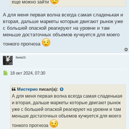
еще можно зайти
й
п
о
А для меня первая волна всегда самая сладенькая и
с
вторая, дальше маркеты которые двигают рынок уже
т
с большей опаской реагируют на уровни и там
меньше достаточных объемов кучкуется для моего
тонкого прогноза
Stels23
Н
18 окт 2024, 07:30
е
п
р
Мистерио
писал(а):
о
А для меня первая волна всегда самая сладенькая
ч
и вторая, дальше маркеты которые двигают рынок
и
т
уже с большей опаской реагируют на уровни и там
а
меньше достаточных объемов кучкуется для моего
н
н
тонкого прогноза