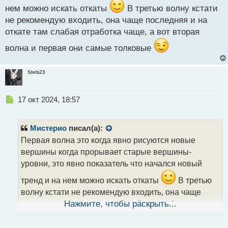
с
нем можно искать откаты
В третью волну кстати
т
не рекомендую входить, она чаще последняя и на
откате там слабая отработка чаще, а вот вторая
волна и первая они самые толковые
Stels23
Н
17 окт 2024, 18:57
е
п
р
Мистерио
писал(а):
о
Первая волна это когда явно рисуются новые
ч
вершины когда прорывает старые вершины-
и
т
уровни, это явно показатель что начался новый
а
тренд и на нем можно искать откаты
В третью
н
н
волну кстати не рекомендую входить, она чаще
ы
последняя и на откате там слабая отработка чаще,
Нажмите, чтобы раскрыть...
й
а вот вторая волна и первая они самые толковые
п
о