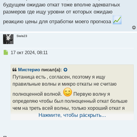
будущем ожидаю откат тоже вполне адекватных
размеров где ищу уровни от которых ожидаю
реакцию цены для отработки моего прогноза
Stels23
Н
17 окт 2024, 08:11
е
п
р
Мистерио
писал(а):
о
Путаница есть , согласен, поэтому я ищу
ч
правильные волны и микро откаты не считаю
и
т
полноценной волной.
Первую волну я
а
определяю чтобы был полноценный откат больше
н
н
чем на треть всей волны, только хороший откат я
ы
оцениваю как правильный и в будущем ожидаю
Нажмите, чтобы раскрыть...
й
откат тоже вполне адекватных размеров где ищу
п
уровни от которых ожидаю реакцию цены для
о
с