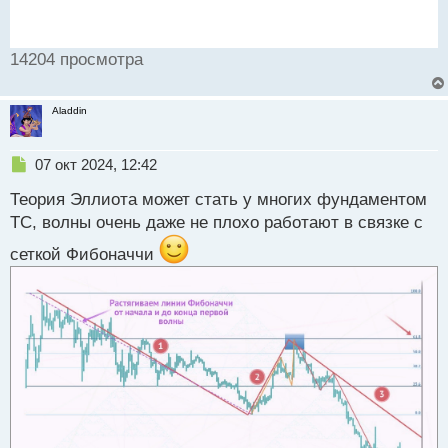
14204 просмотра
Aladdin
Н
07 окт 2024, 12:42
е
Теория Эллиота может стать у многих фундаментом
п
р
ТС, волны очень даже не плохо работают в связке с
о
сеткой Фибоначчи
ч
и
т
а
н
н
ы
й
п
о
с