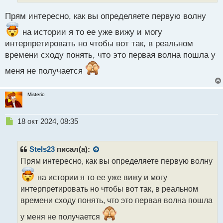
ы
й
Прям интересно, как вы определяете первую волну
п
о
на истории я то ее уже вижу и могу
с
интерпретировать но чтобы вот так, в реальном
т
времени сходу понять, что это первая волна пошла у
меня не получается
Misterio
Н
18 окт 2024, 08:35
е
п
р
Stels23
писал(а):
о
Прям интересно, как вы определяете первую волну
ч
и
на истории я то ее уже вижу и могу
т
интерпретировать но чтобы вот так, в реальном
а
времени сходу понять, что это первая волна пошла
н
н
у меня не получается
ы