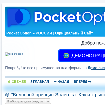
Pocket Option – РОССИЯ | Официальный Сайт
Добро пож
ДЕМОНСТРАЦ
Попробуйте все преимущества платформы на
Демо сче
🍏
СВЕЖЕЕ
⤴️
ГЛАВНАЯ
⬅️
НАЗАД
ВПЕРЕД
➡️
📖 "Волновой принцип Эллиотта. Ключ к рынк
Выбор раздела форума