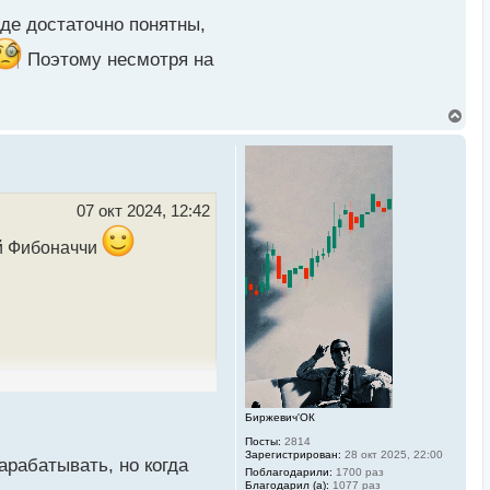
де достаточно понятны,
Поэтому несмотря на
В
е
р
н
у
т
ь
07 окт 2024, 12:42
с
я
ой Фибоначчи
к
н
а
ч
а
л
у
Биржевич'ОК
Посты:
2814
Зарегистрирован:
28 окт 2025, 22:00
рабатывать, но когда
Поблагодарили:
1700 раз
Благодарил (а):
1077 раз