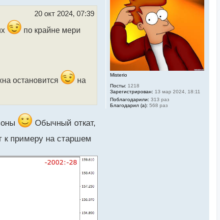
т
ь
20 окт 2024, 07:39
с
я
их
по крайне мери
к
н
а
ч
а
л
у
Misterio
лжна остановится
на
Посты:
1218
Зарегистрирован:
13 мар 2024, 18:11
Поблагодарили:
313 раз
Благодарил (а):
568 раз
 зоны
Обычный откат,
 к примеру на старшем