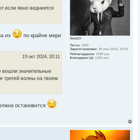
с
я
т если явно виднеется
к
н
а
ч
а
л
ла их
по крайне мери
у
Stels23
Посты:
1685
Зарегистрирован:
30 июн 2024, 20:51
Поблагодарили:
1598 раз
19 окт 2024, 20:11
Благодарил (а):
1460 раз
не вошли значительные
е третей волны на твоем
должна остановится
В
е
р
н
у