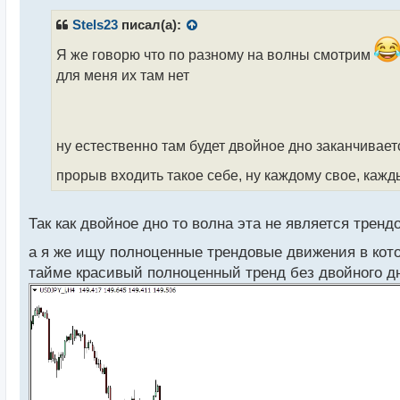
п
р
Stels23
писал(а):
о
ч
Я же говорю что по разному на волны смотрим
и
для меня их там нет
т
а
н
н
ну естественно там будет двойное дно заканчивае
ы
й
прорыв входить такое себе, ну каждому свое, каж
п
о
с
Так как двойное дно то волна эта не является тре
т
а я же ищу полноценные трендовые движения в кот
тайме красивый полноценный тренд без двойного дн