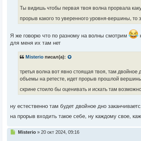
о
ч
Ты видишь чтобы первая твоя волна прорвала каку
и
прорыв какого то уверенного уровня-вершины, то 
т
а
н
Я же говорю что по разному на волны смотрим
н
н
ы
для меня их там нет
й
п
Misterio
писал(а):
о
с
т
третья волна вот явно стоящая твоя, там двойное
объемы на ретесте, идет прорыв прошлой вершины 
скрине стоило бы оценивать и искать там возможн
ну естественно там будет двойное дно заканчивает
на прорыв входить такое себе, ну каждому свое, к
Н
Misterio
»
20 окт 2024, 09:16
е