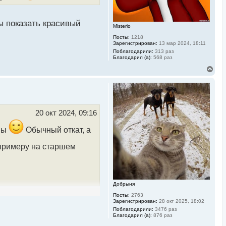
ч
а
л
ы показать красивый
у
Misterio
Посты:
1218
Зарегистрирован:
13 мар 2024, 18:11
Поблагодарили:
313 раз
Благодарил (а):
568 раз
В
е
р
н
у
т
ь
20 окт 2024, 09:16
с
я
оны
Обычный откат, а
к
н
примеру на старшем
а
ч
а
л
у
Добрыня
Посты:
2763
Зарегистрирован:
28 окт 2025, 18:02
Поблагодарили:
3476 раз
Благодарил (а):
876 раз