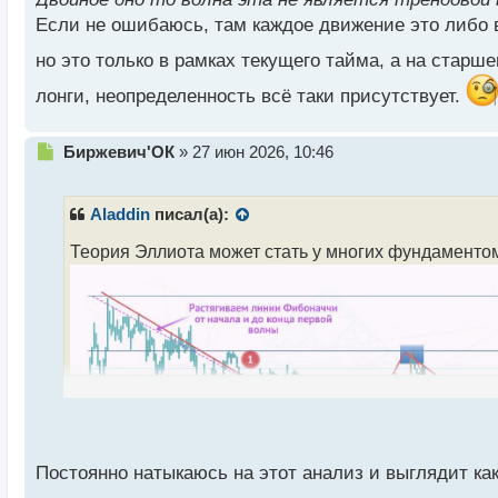
т
Если не ошибаюсь, там каждое движение это либо в
но это только в рамках текущего тайма, а на стар
лонги, неопределенность всё таки присутствует.
Н
Биржевич'ОК
»
27 июн 2026, 10:46
е
п
р
Aladdin
писал(а):
о
ч
Теория Эллиота может стать у многих фундаментом
и
т
а
н
н
ы
й
п
о
с
т
Постоянно натыкаюсь на этот анализ и выглядит как