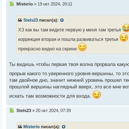
Н
Misterio
»
19 окт 2024, 20:11
е
п
р
Stels23
писал(а):
о
ч
ХЗ как вы там видите первую у меня там третья
и
коррекция вторая и пошла развиваться третья
т
а
прекрасно видно на скрине
н
н
ы
Ты видишь чтобы первая твоя волна прорвала какую
й
п
прорыв какого то уверенного уровня-вершины, то эт
о
там двойное дно, значит нижний уровень прошел те
с
т
прошлой вершины наглядный вверх, это все мне вот
искать там возможности для входа.
Н
Stels23
»
20 окт 2024, 07:39
е
п
р
Misterio
писал(а):