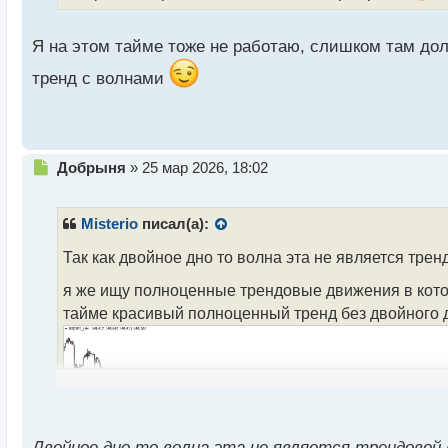
а
н
Я на этом тайме тоже не работаю, слишком там до
н
ы
тренд с волнами
й
п
о
с
т
Н
Добрыня
»
25 мар 2026, 18:02
е
п
р
Misterio
писал(а):
о
ч
Так как двойное дно то волна эта не является тре
и
я же ищу полноценные трендовые движения в кото
т
а
тайме красивый полноценный тренд без двойного дн
н
н
ы
й
п
о
с
Двойное дно то волна эта не является трендовой 