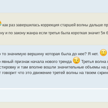
как раз завершилась коррекция старшей волны дальше п
ну и по закону жанра если третья была короткая значит 5я 
 то значимую вершину которая была до нее? Я нет.
о явный признак начала нового тренда
Третья волна 
стировку и там вполне вошли значительные объемы на р
 говорит что это движение третей волны на твоем скри