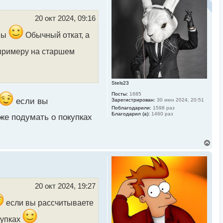
у
т
ь
20 окт 2024, 09:16
с
я
оны
Обычный откат, а
к
н
примеру на старшем
а
ч
а
л
у
Stels23
Посты:
1685
если вы
Зарегистрирован:
30 июн 2024, 20:51
Поблагодарили:
1598 раз
Благодарил (а):
1460 раз
же подумать о покупках
В
е
р
н
у
т
ь
20 окт 2024, 19:27
с
я
если вы рассчитываете
к
н
купках
а