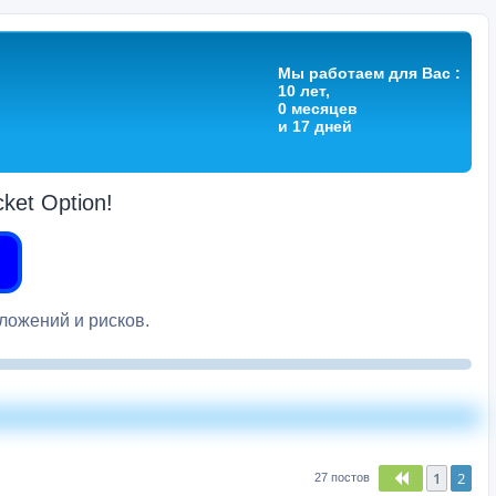
Мы работаем для Вас :
10 лет,
0 месяцев
и 17 дней
et Option!
вложений и рисков.
1
2
Пред.
27 постов