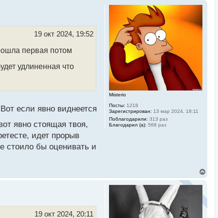
19 окт 2024, 19:52
рошла первая потом
будет удлиненная что
Misterio
Посты:
1218
Вот если явно виднеется
Зарегистрирован:
13 мар 2024, 18:11
Поблагодарили:
313 раз
вот явно стоящая твоя,
Благодарил (а):
568 раз
етесте, идет прорыв
не стоило бы оценивать и
В
е
р
н
у
т
ь
19 окт 2024, 20:11