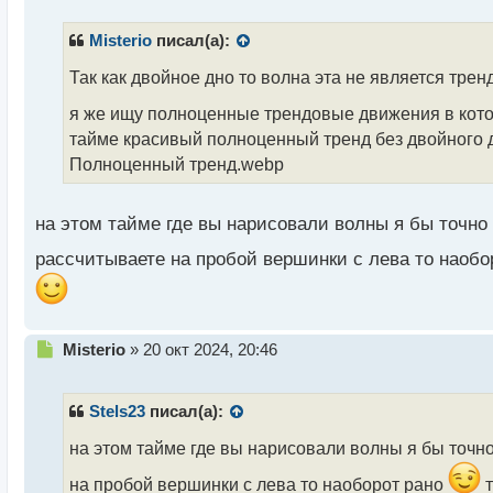
п
р
Misterio
писал(а):
о
ч
Так как двойное дно то волна эта не является тре
и
я же ищу полноценные трендовые движения в кото
т
а
тайме красивый полноценный тренд без двойного дн
н
Полноценный тренд.webp
н
ы
й
на этом тайме где вы нарисовали волны я бы точно
п
о
рассчитываете на пробой вершинки с лева то наобо
с
т
Н
Misterio
»
20 окт 2024, 20:46
е
п
р
Stels23
писал(а):
о
ч
на этом тайме где вы нарисовали волны я бы точн
и
на пробой вершинки с лева то наоборот рано
т
т