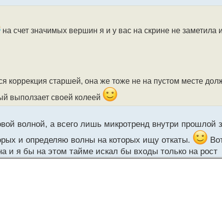
на счет значимых вершин я и у вас на скрине не заметила 
тся коррекция старшей, она же тоже не на пустом месте до
дый выползает своей колеей
ндовой волной, а всего лишь микротренд внутри прошлой
орых и определяю волны на которых ищу откаты.
Вот
а и я бы на этом тайме искал бы входы только на рост