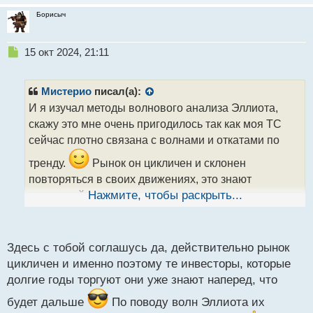
Борисыч
Н
15 окт 2024, 21:11
е
п
р
Мистерио
писал(а):
о
И я изучал методы волнового анализа Эллиота,
ч
скажу это мне очень пригодилось так как моя ТС
и
т
сейчас плотно связана с волнами и откатами по
а
тренду.
Рынок он цикличен и склонен
н
н
повторяться в своих движениях, это знают
ы
маркетмейкеры и следуя логике по волнам
Нажмите, чтобы раскрыть...
й
группируют свои скопления объемов по тренду
п
о
анализируя структуру движения цены.
с
Здесь с тобой соглашусь да, действительно рынок
Анализ структуры движения цены.webp
т
цикличен и именно поэтому те инвесторы, которые
долгие годы торгуют они уже знают наперед, что
будет дальше
По поводу волн Эллиота их