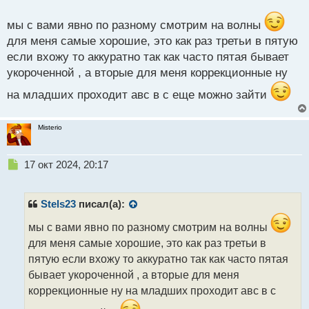
с
т
мы с вами явно по разному смотрим на волны
для меня самые хорошие, это как раз третьи в пятую
если вхожу то аккуратно так как часто пятая бывает
укороченной , а вторые для меня коррекционные ну
на младших проходит авс в с еще можно зайти
Misterio
Н
17 окт 2024, 20:17
е
п
р
Stels23
писал(а):
о
ч
мы с вами явно по разному смотрим на волны
и
для меня самые хорошие, это как раз третьи в
т
пятую если вхожу то аккуратно так как часто пятая
а
бывает укороченной , а вторые для меня
н
н
коррекционные ну на младших проходит авс в с
ы