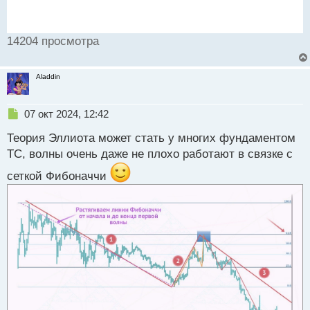
14204 просмотра
Aladdin
Н
07 окт 2024, 12:42
е
Теория Эллиота может стать у многих фундаментом
п
р
ТС, волны очень даже не плохо работают в связке с
о
сеткой Фибоначчи
ч
и
т
а
н
н
ы
й
п
о
с