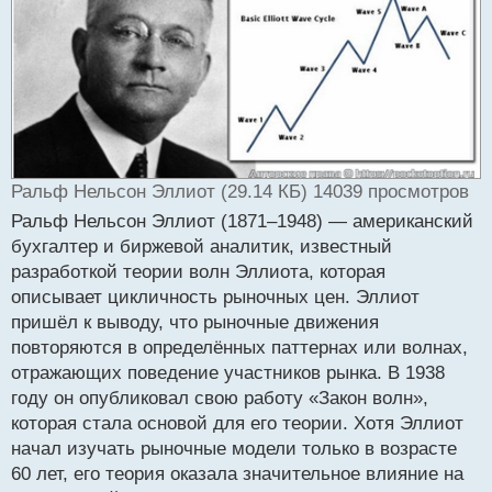
ч
и
т
а
н
н
ы
й
п
Ральф Нельсон Эллиот (29.14 КБ) 14039 просмотров
о
с
Ральф Нельсон Эллиот (1871–1948) — американский
т
бухгалтер и биржевой аналитик, известный
разработкой теории волн Эллиота, которая
описывает цикличность рыночных цен. Эллиот
пришёл к выводу, что рыночные движения
повторяются в определённых паттернах или волнах,
отражающих поведение участников рынка. В 1938
году он опубликовал свою работу «Закон волн»,
которая стала основой для его теории. Хотя Эллиот
начал изучать рыночные модели только в возрасте
60 лет, его теория оказала значительное влияние на