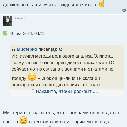
должен знать и изучать каждый я считаю
Stels23
Н
16 окт 2024, 08:11
е
п
р
Мистерио
писал(а):
о
И я изучал методы волнового анализа Эллиота,
ч
скажу это мне очень пригодилось так как моя ТС
и
т
сейчас плотно связана с волнами и откатами по
а
тренду.
Рынок он цикличен и склонен
н
н
повторяться в своих движениях, это знают
ы
маркетмейкеры и следуя логике по волнам
Нажмите, чтобы раскрыть...
й
группируют свои скопления объемов по тренду
п
о
анализируя структуру движения цены.
с
Мистерио согласитесь, что с волнами не всегда так
Анализ структуры движения цены.webp
т
просто
в теории или на истории мы всегда с