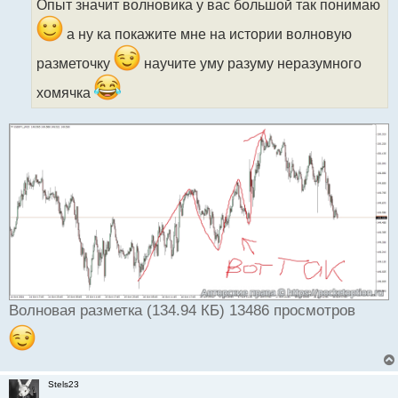
Опыт значит волновика у вас большой так понимаю
ч
и
а ну ка покажите мне на истории волновую
т
а
разметочку
научите уму разуму неразумного
н
хомячка
н
ы
й
п
о
с
т
Волновая разметка (134.94 КБ) 13486 просмотров
Stels23