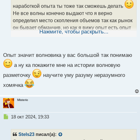
и
наработкой опыта ты тоже так сможешь делать
т
а
Не все волны конечно выдают что я верно
н
определил место скопления объемов так как рынок
н
он бывает обманчив, но как я вижу опыт есть опыт
ы
Нажмите, чтобы раскрыть...
и я их определяю все лучше оценивая моментум
й
п
цены:) Используй в анализе мультифреймный
о
анализ, он помогает лучше видеть ситуации
с
Опыт значит волновика у вас большой так понимаю
т
оценивая поведение цены
а ну ка покажите мне на истории волновую
разметочку
научите уму разуму неразумного
хомячка
Misterio
Н
18 окт 2024, 19:33
е
п
р
Stels23
писал(а):
о