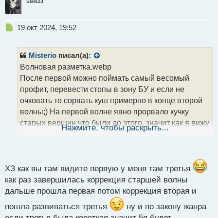
Stels23
Н
19 окт 2024, 19:52
е
п
р
Misterio
писал(а):
о
Волновая разметка.webp
ч
После первой можно поймать самый весомый
и
т
профит, перевести стопы в зону БУ и если не
а
очковать то сорвать куш примерно в конце второй
н
волны;) На первой волне явно прорвало кучку
н
старых вершин что были до этого, значит как я вижу
ы
Нажмите, чтобы раскрыть...
й
начался новый тренд, там можно вести сделку огого
п
сколько если по умному и даже третью волну
о
с
глотнуть кучу пунктов себе в профит
т
ХЗ как вы там видите первую у меня там третья
как раз завершилась коррекция старшей волны
дальше прошла первая потом коррекция вторая и
пошла развиваться третья
ну и по закону жанра
если третья была короткая значит 5я будет