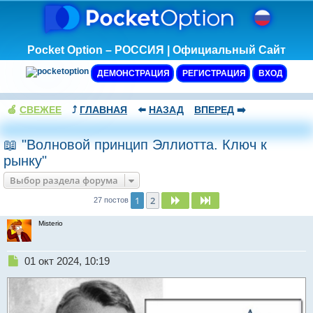
Pocket Option – РОССИЯ | Официальный Сайт
ДЕМОНСТРАЦИЯ
РЕГИСТРАЦИЯ
ВХОД
🍏
СВЕЖЕЕ
⤴️
ГЛАВНАЯ
⬅️
НАЗАД
ВПЕРЕД
➡️
📖 "Волновой принцип Эллиотта. Ключ к
рынку"
Выбор раздела форума
1
2
След.
След.
27 постов
Misterio
Н
01 окт 2024, 10:19
е
п
р
о