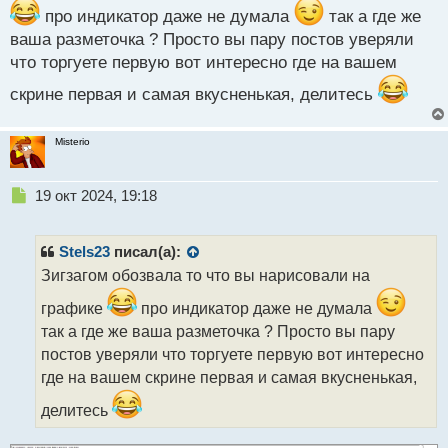
про индикатор даже не думала
так а где же
индикаторщики станут кормом для наших депошек.
ваша разметочка ? Просто вы пару постов уверяли
Мне кстати Бегс своей книгой в свое время и
что торгуете первую вот интересно где на вашем
вытрусил все мысли об использовании
скрине первая и самая вкусненькая, делитесь
индикаторов и я ни капли об этом не пожалел с тех
пор когда предпочел работать с абсолютно голым
Misterio
графиком без разнообразных гирлянд и тому бреду
что нам несут данные индикаторов.
Н
19 окт 2024, 19:18
е
п
р
Stels23
писал(а):
о
Зигзагом обозвала то что вы нарисовали на
ч
и
графике
про индикатор даже не думала
т
так а где же ваша разметочка ? Просто вы пару
а
постов уверяли что торгуете первую вот интересно
н
н
где на вашем скрине первая и самая вкусненькая,
ы
делитесь
й
п
о