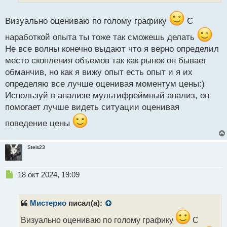
й
п
Визуально оцениваю по голому графику
С
о
с
наработкой опыта ты тоже так сможешь делать
т
Не все волны конечно выдают что я верно определил
место скопления объемов так как рынок он бывает
обманчив, но как я вижу опыт есть опыт и я их
определяю все лучше оценивая моментум цены:)
Используй в анализе мультифреймный анализ, он
помогает лучше видеть ситуации оценивая
поведение цены
Stels23
Н
18 окт 2024, 19:09
е
п
р
Мистерио
писал(а):
о
ч
Визуально оцениваю по голому графику
С