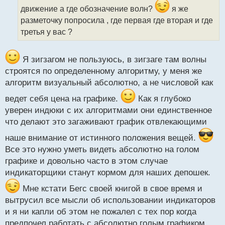
и
движение а где обозначение волн?
я же
т
разметочку попросила , где первая где вторая и где
а
третья у вас ?
н
н
ы
Я зигзагом не пользуюсь, в зигзаге там волны
й
п
строятся по определенному алгоритму, у меня же
о
алгоритм визуальный абсолютно, а не числовой как
с
т
ведет себя цена на графике.
Как я глубоко
уверен индюки с их алгоритмами они единственное
что делают это загаживают график отвлекающими
наше внимание от истинного положения вещей.
Все это нужно уметь видеть абсолютно на голом
графике и довольно часто в этом случае
индикаторщики станут кормом для наших депошек.
Мне кстати Бегс своей книгой в свое время и
вытрусил все мысли об использовании индикаторов
и я ни капли об этом не пожалел с тех пор когда
предпочел работать с абсолютно голым графиком