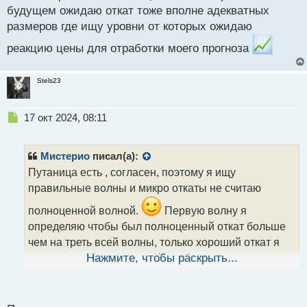
будущем ожидаю откат тоже вполне адекватных
размеров где ищу уровни от которых ожидаю
реакцию цены для отработки моего прогноза
Stels23
Н
17 окт 2024, 08:11
е
п
р
Мистерио
писал(а):
о
Путаница есть , согласен, поэтому я ищу
ч
правильные волны и микро откаты не считаю
и
т
полноценной волной.
Первую волну я
а
определяю чтобы был полноценный откат больше
н
н
чем на треть всей волны, только хороший откат я
ы
оцениваю как правильный и в будущем ожидаю
Нажмите, чтобы раскрыть...
й
откат тоже вполне адекватных размеров где ищу
п
уровни от которых ожидаю реакцию цены для
о
с