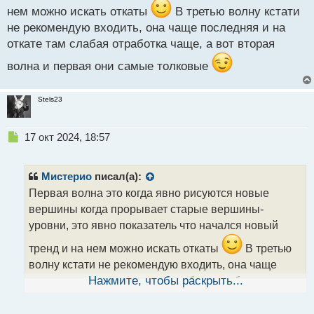
с
нем можно искать откаты
В третью волну кстати
т
не рекомендую входить, она чаще последняя и на
откате там слабая отработка чаще, а вот вторая
волна и первая они самые толковые
Stels23
Н
17 окт 2024, 18:57
е
п
р
Мистерио
писал(а):
о
Первая волна это когда явно рисуются новые
ч
вершины когда прорывает старые вершины-
и
т
уровни, это явно показатель что начался новый
а
тренд и на нем можно искать откаты
В третью
н
н
волну кстати не рекомендую входить, она чаще
ы
последняя и на откате там слабая отработка чаще,
Нажмите, чтобы раскрыть...
й
а вот вторая волна и первая они самые толковые
п
о