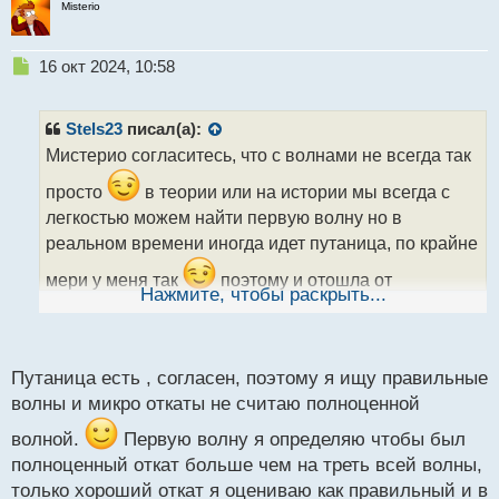
Misterio
Н
16 окт 2024, 10:58
е
п
р
Stels23
писал(а):
о
Мистерио согласитесь, что с волнами не всегда так
ч
и
просто
в теории или на истории мы всегда с
т
легкостью можем найти первую волну но в
а
реальном времени иногда идет путаница, по крайне
н
н
мери у меня так
поэтому и отошла от
ы
Нажмите, чтобы раскрыть...
классического подсчета волн , определяю теперь на
й
п
вскидку пробой трендовой предвестник АВС,
о
трендовой и пика уже можно прикидывать что
с
Путаница есть , согласен, поэтому я ищу правильные
пошла первая, а вы как определяете первую ?
т
волны и микро откаты не считаю полноценной
волной.
Первую волну я определяю чтобы был
полноценный откат больше чем на треть всей волны,
только хороший откат я оцениваю как правильный и в