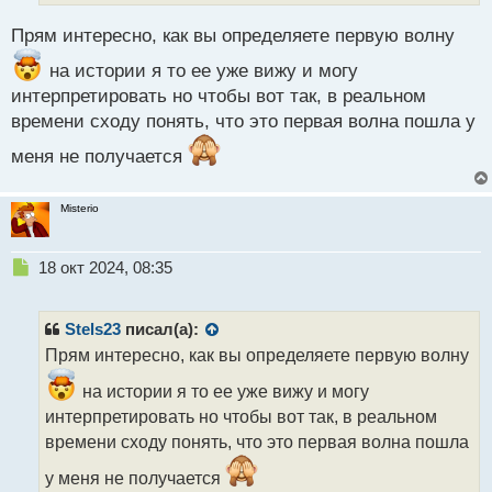
ы
й
Прям интересно, как вы определяете первую волну
п
о
на истории я то ее уже вижу и могу
с
интерпретировать но чтобы вот так, в реальном
т
времени сходу понять, что это первая волна пошла у
меня не получается
Misterio
Н
18 окт 2024, 08:35
е
п
р
Stels23
писал(а):
о
Прям интересно, как вы определяете первую волну
ч
и
на истории я то ее уже вижу и могу
т
интерпретировать но чтобы вот так, в реальном
а
времени сходу понять, что это первая волна пошла
н
н
у меня не получается
ы