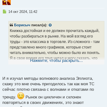
т
Н
14 окт 2024, 11:42
е
п
р
Борисыч
писал(а):
о
Книжка достойная и ее должен прочитать каждый,
ч
чтобы разбираться в рынке. На мой взгляд его
и
т
труды - это классика в торговле. Из сложного - там
а
представлено много графиков, которые стоит
н
читать внимательно, чтобы можно было их понять.
н
Я в свое время его труд читал и могу сказать, что
ы
Нажмите, чтобы раскрыть...
й
этого того стоит, но местами мне было трудно и для
п
понимания приходилось даже несколько раз
о
перечитывать, чтобы понять до конца, что хотел
с
И я изучал методы волнового анализа Эллиота,
т
сказать автор
скажу это мне очень пригодилось так как моя ТС
сейчас плотно связана с волнами и откатами по
тренду.
Рынок он цикличен и склонен
повторяться в своих движениях, это знают