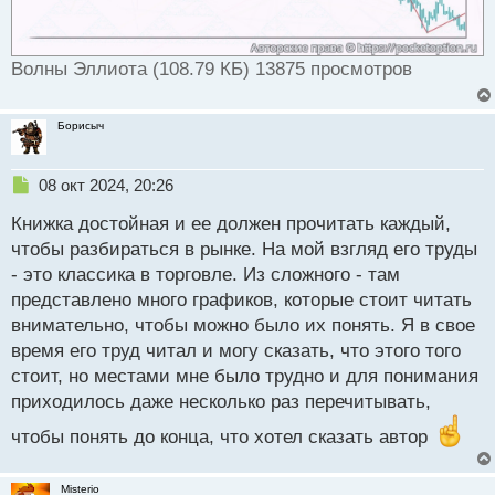
т
Волны Эллиота (108.79 КБ) 13875 просмотров
Борисыч
Н
08 окт 2024, 20:26
е
Книжка достойная и ее должен прочитать каждый,
п
р
чтобы разбираться в рынке. На мой взгляд его труды
о
- это классика в торговле. Из сложного - там
ч
представлено много графиков, которые стоит читать
и
т
внимательно, чтобы можно было их понять. Я в свое
а
время его труд читал и могу сказать, что этого того
н
стоит, но местами мне было трудно и для понимания
н
приходилось даже несколько раз перечитывать,
ы
й
чтобы понять до конца, что хотел сказать автор
п
о
с
Misterio