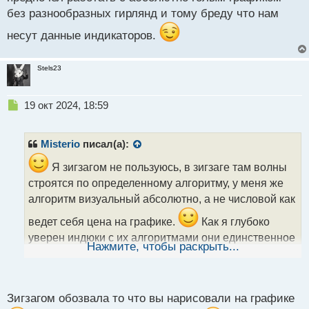
без разнообразных гирлянд и тому бреду что нам
несут данные индикаторов.
Stels23
Н
19 окт 2024, 18:59
е
п
р
Misterio
писал(а):
о
ч
Я зигзагом не пользуюсь, в зигзаге там волны
и
строятся по определенному алгоритму, у меня же
т
алгоритм визуальный абсолютно, а не числовой как
а
н
ведет себя цена на графике.
Как я глубоко
н
уверен индюки с их алгоритмами они единственное
ы
Нажмите, чтобы раскрыть...
что делают это загаживают график отвлекающими
й
п
наше внимание от истинного положения вещей.
о
с
Все это нужно уметь видеть абсолютно на
Зигзагом обозвала то что вы нарисовали на графике
т
голом графике и довольно часто в этом случае