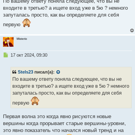
По вашему ответу поняла следующее, что вы не
отработки моего прогноза
т
входите в третью? а ищете вход уже в 5ю ? немного
запуталась просто, как вы определяете для себя
первую
Misterio
Н
17 окт 2024, 09:30
е
п
р
Stels23
писал(а):
о
По вашему ответу поняла следующее, что вы не
ч
входите в третью? а ищете вход уже в 5ю ? немного
и
т
запуталась просто, как вы определяете для себя
а
первую
н
н
ы
Первая волна это когда явно рисуются новые
й
вершины когда прорывает старые вершины-уровни,
п
это явно показатель что начался новый тренд и на
о