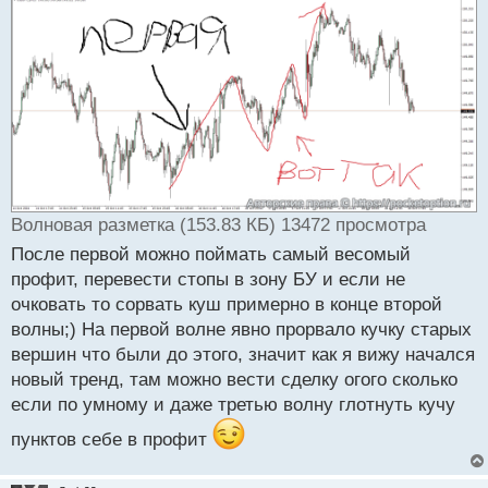
с
т
Волновая разметка (153.83 КБ) 13472 просмотра
После первой можно поймать самый весомый
профит, перевести стопы в зону БУ и если не
очковать то сорвать куш примерно в конце второй
волны;) На первой волне явно прорвало кучку старых
вершин что были до этого, значит как я вижу начался
новый тренд, там можно вести сделку огого сколько
если по умному и даже третью волну глотнуть кучу
пунктов себе в профит