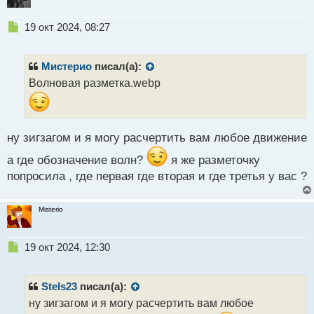
Н
19 окт 2024, 08:27
е
п
р
Мистерио
писал(а):
о
Волновая разметка.webp
ч
и
т
а
ну зигзагом и я могу расчертить вам любое движение
н
н
а где обозначение волн?
я же разметочку
ы
попросила , где первая где вторая и где третья у вас ?
й
п
о
Misterio
с
т
Н
19 окт 2024, 12:30
е
п
р
Stels23
писал(а):
о
ну зигзагом и я могу расчертить вам любое
ч