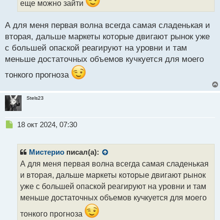
еще можно зайти
й
п
о
А для меня первая волна всегда самая сладенькая и
с
вторая, дальше маркеты которые двигают рынок уже
т
с большей опаской реагируют на уровни и там
меньше достаточных объемов кучкуется для моего
тонкого прогноза
Stels23
Н
18 окт 2024, 07:30
е
п
р
Мистерио
писал(а):
о
А для меня первая волна всегда самая сладенькая
ч
и вторая, дальше маркеты которые двигают рынок
и
т
уже с большей опаской реагируют на уровни и там
а
меньше достаточных объемов кучкуется для моего
н
н
тонкого прогноза