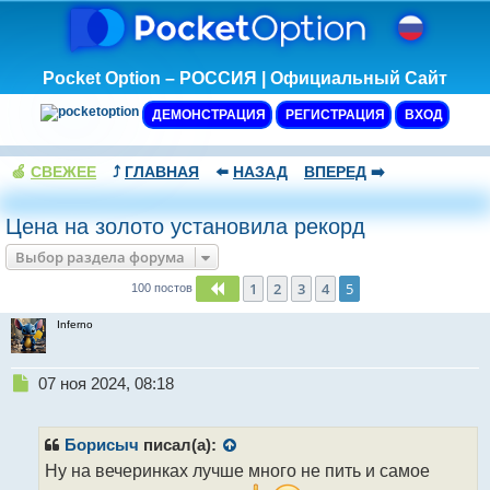
Pocket Option – РОССИЯ | Официальный Сайт
ДЕМОНСТРАЦИЯ
РЕГИСТРАЦИЯ
ВХОД
🍏
СВЕЖЕЕ
⤴️
ГЛАВНАЯ
⬅️
НАЗАД
ВПЕРЕД
➡️
Цена на золото установила рекорд
Выбор раздела форума
1
2
3
4
5
Пред.
100 постов
Inferno
Н
07 ноя 2024, 08:18
е
п
р
Борисыч
писал(а):
о
Ну на вечеринках лучше много не пить и самое
ч