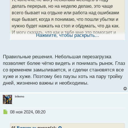
ч
делать перерыв, но на неделю делаю, это чаще
и
т
всего бывает на отдыхе или работа над ошибками
а
еще бывает, когда я понимаю, что пошли убытки и
н
нужно будет нажать на стоп и обдумать, что да как.
н
И могу сказать, что как и тебе мне это помогает и
ы
Нажмите, чтобы раскрыть...
й
потом я выхожу и с новыми силами возобновляю
п
торговлю
о
с
Правильные решения. Небольшая перезагрузка
т
позволяет более чётко видеть и понимать рынок. Глаз
со временем замыливается, и сделки становятся все
хуже и хуже. Поэтому без паузы хоть на пару тройку
дней, жизненно важны и необходимы.
Inferno
Н
08 ноя 2024, 08:20
е
п
р
Борисыч
писал(а):