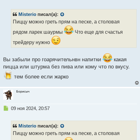
е
п
р
Misterio
писал(а):
о
Пиццу можно греть прям на песке, а столовая
ч
и
рядом ларек шаурмы
Что еще для счастья
т
а
трейдеру нужно
н
н
ы
Вы забыли про гоарячительнвн напитки
какая
й
пицца или штурма без пива или кому что по вкусу.
п
о
тем более если жарко
с
т
Борисыч
Н
09 ноя 2024, 20:57
е
п
р
Misterio
писал(а):
о
Пиццу можно греть прям на песке, а столовая
ч