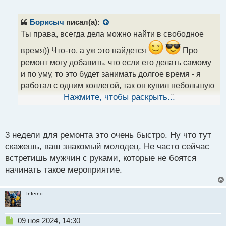
е
п
р
Борисыч
писал(а):
о
Ты права, всегда дела можно найти в свободное
ч
и
время)) Что-то, а уж это найдется
Про
т
ремонт могу добавить, что если его делать самому
а
и по уму, то это будет занимать долгое время - я
н
н
работал с одним коллегой, так он купил небольшую
ы
студию для сына и у него ремонт занял 3 недели с
Нажмите, чтобы раскрыть...
й
нуля и он там его делал с утра до вечера без
п
выходных правда один. Но главное, результат,
о
с
3 недели для ремонта это очень быстро. Ну что тут
сделал таки
т
скажешь, ваш знакомый молодец. Не часто сейчас
встретишь мужчин с руками, которые не боятся
начинать такое мероприятие.
Inferno
Н
09 ноя 2024, 14:30