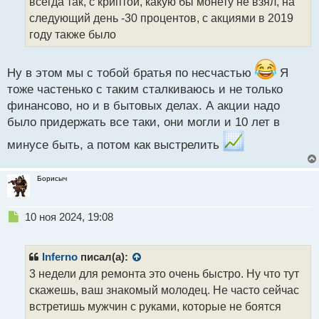
всегда так, с криптой, какую бы монету не взял, на
н
н
следующий день -30 процентов, с акциями в 2019
ы
году также было
й
п
о
Ну в этом мы с тобой братья по несчастью
Я
с
тоже частенько с таким сталкиваюсь и не только
т
финансово, но и в бытовых делах. А акции надо
было придержать все таки, они могли и 10 лет в
минусе быть, а потом как выстрелить
Борисыч
Н
10 ноя 2024, 19:08
е
п
р
Inferno
писал(а):
о
3 недели для ремонта это очень быстро. Ну что тут
ч
скажешь, ваш знакомый молодец. Не часто сейчас
и
т
встретишь мужчин с руками, которые не боятся
а