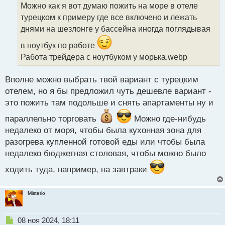
о
Можно как я вот думаю пожить на море в отеле
ч
турецком к примеру где все включено и лежать
и
т
днями на шезлонге у бассейна иногда поглядывая
а
в ноутбук по работе
н
н
Работа трейдера с ноутбуком у морька.webp
ы
й
Вполне можно выбрать твой вариант с турецким
п
отелем, но я бы предложил чуть дешевле вариант -
о
с
это пожить там подольше и снять апартаменты ну и
т
параллельно торговать
Можно где-нибудь
недалеко от моря, чтобы была кухонная зона для
разогрева купленной готовой еды или чтобы была
недалеко бюджетная столовая, чтобы можно было
ходить туда, например, на завтраки
Misterio
Н
08 ноя 2024, 18:11