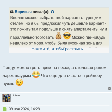
е
п
р
Борисыч
писал(а):
о
Вполне можно выбрать твой вариант с турецким
ч
отелем, но я бы предложил чуть дешевле вариант -
и
т
это пожить там подольше и снять апартаменты ну и
а
параллельно торговать
Можно где-нибудь
н
н
недалеко от моря, чтобы была кухонная зона для
ы
разогрева купленной готовой еды или чтобы была
Нажмите, чтобы раскрыть...
й
недалеко бюджетная столовая, чтобы можно было
п
о
ходить туда, например, на завтраки
с
Пиццу можно греть прям на песке, а столовая рядом
т
ларек шаурмы
Что еще для счастья трейдеру
нужно
Inferno
Н
09 ноя 2024, 14:28