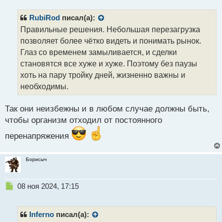
п
р
RubiRod
писал(а):
о
Правильные решения. Небольшая перезагрузка
ч
позволяет более чётко видеть и понимать рынок.
и
т
Глаз со временем замыливается, и сделки
а
становятся все хуже и хуже. Поэтому без паузы
н
хоть на пару тройку дней, жизненно важны и
н
необходимы.
ы
й
п
Так они неизбежны и в любом случае должны быть,
о
чтобы организм отходил от постоянного
с
т
перенапряжения
Борисыч
Н
08 ноя 2024, 17:15
е
п
р
Inferno
писал(а):
о