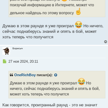
н
поизучай информацию в Интернете, может что
ы
й
дельное найдешь по этому вопросу
п
о
с
Думаю в этом раунде я уже проиграл
Но ничего,
т
сейчас поднаберусь знаний и опять в бой, может
хоть теперь что получится
Борисыч
Н
27 ноя 2024, 20:11
е
п
р
OneRichBoy
писал(а):
о
ч
Думаю в этом раунде я уже проиграл
Но
и
ничего, сейчас поднаберусь знаний и опять в бой,
т
может хоть теперь что получится
а
н
н
Как говорится, проигранный раунд - это не значит