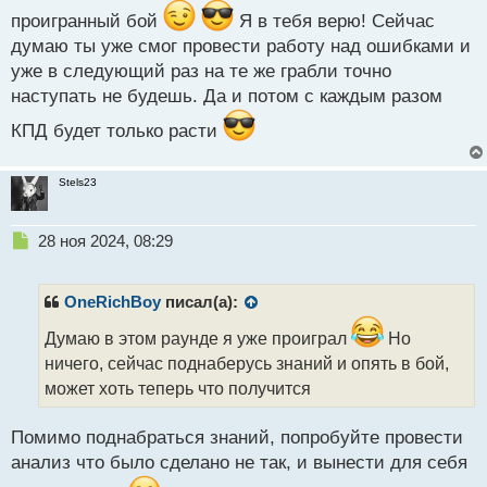
ы
проигранный бой
Я в тебя верю! Сейчас
й
п
думаю ты уже смог провести работу над ошибками и
о
уже в следующий раз на те же грабли точно
с
наступать не будешь. Да и потом с каждым разом
т
КПД будет только расти
Stels23
Н
28 ноя 2024, 08:29
е
п
р
OneRichBoy
писал(а):
о
ч
Думаю в этом раунде я уже проиграл
Но
и
ничего, сейчас поднаберусь знаний и опять в бой,
т
может хоть теперь что получится
а
н
н
Помимо поднабраться знаний, попробуйте провести
ы
анализ что было сделано не так, и вынести для себя
й