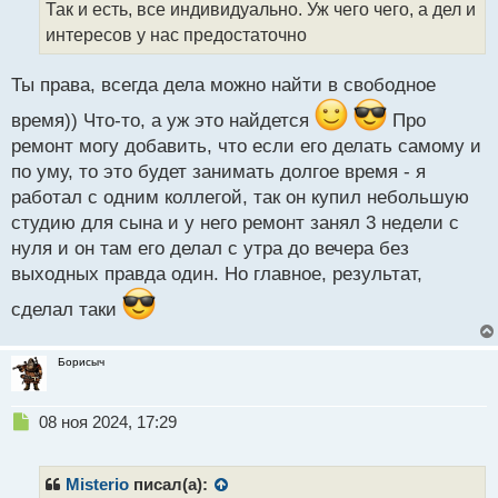
Так и есть, все индивидуально. Уж чего чего, а дел и
ч
интересов у нас предостаточно
и
т
а
Ты права, всегда дела можно найти в свободное
н
н
время)) Что-то, а уж это найдется
Про
ы
ремонт могу добавить, что если его делать самому и
й
по уму, то это будет занимать долгое время - я
п
работал с одним коллегой, так он купил небольшую
о
с
студию для сына и у него ремонт занял 3 недели с
т
нуля и он там его делал с утра до вечера без
выходных правда один. Но главное, результат,
сделал таки
Борисыч
Н
08 ноя 2024, 17:29
е
п
р
Misterio
писал(а):