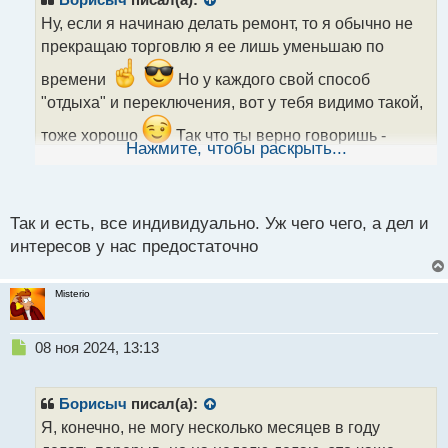
о
Ну, если я начинаю делать ремонт, то я обычно не
ч
прекращаю торговлю я ее лишь уменьшаю по
и
т
времени
Но у каждого свой способ
а
"отдыха" и переключения, вот у тебя видимо такой,
н
н
тоже хорошо
Так что ты верно говоришь -
ы
Нажмите, чтобы раскрыть...
периодически нужно отключаться от рынка
й
п
разными способами кто и как может
о
с
Так и есть, все индивидуально. Уж чего чего, а дел и
т
интересов у нас предостаточно
Misterio
Н
08 ноя 2024, 13:13
е
п
р
Борисыч
писал(а):
о
Я, конечно, не могу несколько месяцев в году
ч