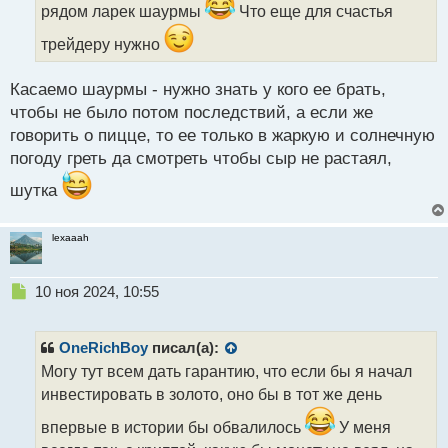
и
рядом ларек шаурмы
Что еще для счастья
т
а
трейдеру нужно
н
н
Касаемо шаурмы - нужно знать у кого ее брать,
ы
чтобы не было потом последствий, а если же
й
п
говорить о пицце, то ее только в жаркую и солнечную
о
погоду греть да смотреть чтобы сыр не растаял,
с
т
шутка
lexaaah
Н
10 ноя 2024, 10:55
е
п
р
OneRichBoy
писал(а):
о
Могу тут всем дать гарантию, что если бы я начал
ч
инвестировать в золото, оно бы в тот же день
и
т
впервые в истории бы обвалилось
У меня
а