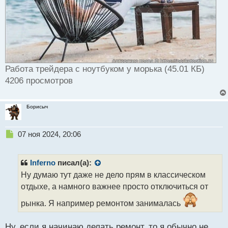
Работа трейдера с ноутбуком у морька (45.01 КБ)
4206 просмотров
Борисыч
Н
07 ноя 2024, 20:06
е
п
р
Inferno
писал(а):
о
Ну думаю тут даже не дело прям в классическом
ч
отдыхе, а намного важнее просто отключиться от
и
т
рынка. Я например ремонтом занималась
а
н
н
Ну, если я начинаю делать ремонт, то я обычно не