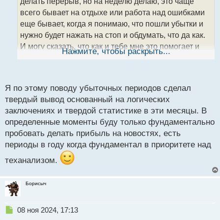
делать перерыв, но на неделю делаю, это чаще
и
т
всего бывает на отдыхе или работа над ошибками
а
еще бывает, когда я понимаю, что пошли убытки и
н
нужно будет нажать на стоп и обдумать, что да как.
н
И могу сказать, что как и тебе мне это помогает и
ы
Нажмите, чтобы раскрыть...
й
потом я выхожу и с новыми силами возобновляю
п
торговлю
о
с
Я по этому поводу убыточных периодов сделал
т
твердый вывод основанный на логических
заключениях и твердой статистике в эти месяцы. В
определенные моменты буду только фундаментально
пробовать делать прибыль на новостях, есть
периоды в году когда фундаментал в приоритете над
теханализом.
Борисыч
Н
08 ноя 2024, 17:13
е