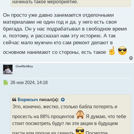
начинать такое мероприятие.
н
н
Он просто уже давно занимается отделочными
ы
й
материалами не один год и да, у него есть своя
п
бригада. Он у нас подрабатывал в свободное время
о
и, поэтому, и рассказал нам эту историю. А так
с
сейчас мало мужчин кто сам ремонт делают в
т
основном нанимают со стороны, есть такое
OneRichBoy
Н
26 ноя 2024, 14:18
е
п
р
Борисыч
писал(а):
о
Это, конечно, жестко, столько бабла потерять и
ч
и
просесть на 88% процентов
Я думаю, что тебе
т
стоит посмотреть будут ли эти акции в будущем
а
н
расти или проще их скинуть
Посмотри