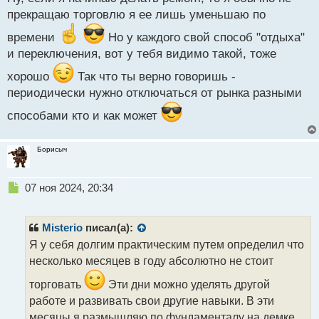
ы
прекращаю торговлю я ее лишь уменьшаю по
й
п
времени
Но у каждого свой способ "отдыха"
о
и переключения, вот у тебя видимо такой, тоже
с
т
хорошо
Так что ты верно говоришь -
периодически нужно отключаться от рынка разными
способами кто и как может
Борисыч
Н
07 ноя 2024, 20:34
е
п
р
Misterio
писал(а):
о
Я у себя долгим практическим путем определил что
ч
несколько месяцев в году абсолютно не стоит
и
т
торговать
Эти дни можно уделять другой
а
работе и развивать свои другие навыки. В эти
н
н
месяцы я размышляю по фундаменталу на демке