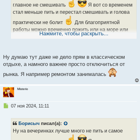
и
главное не смешивать
Я вот со временем
т
стал меньше пить и перестал смешивать и голова
а
н
практически не болит
Для благоприятной
н
работы можно временно пожить или на море или
ы
Нажмите, чтобы раскрыть...
лучше в горах там воздух чище, солнца больше,
й
п
витамин D считай круглый год и вообще на
о
позитивный лад настраивает.
с
Ну думаю тут даже не дело прям в классическом
т
отдыхе, а намного важнее просто отключиться от
рынка. Я например ремонтом занималась
Misterio
Н
07 ноя 2024, 11:11
е
п
р
Борисыч
писал(а):
о
Ну на вечеринках лучше много не пить и самое
ч
и