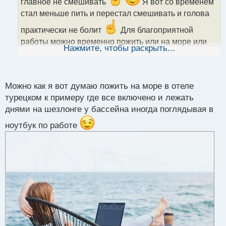
главное не смешивать
Я вот со временем
т
стал меньше пить и перестал смешивать и голова
а
н
практически не болит
Для благоприятной
н
работы можно временно пожить или на море или
ы
Нажмите, чтобы раскрыть...
лучше в горах там воздух чище, солнца больше,
й
п
витамин D считай круглый год и вообще на
о
позитивный лад настраивает.
с
Можно как я вот думаю пожить на море в отеле
т
турецком к примеру где все включено и лежать
днями на шезлонге у бассейна иногда поглядывая в
ноутбук по работе