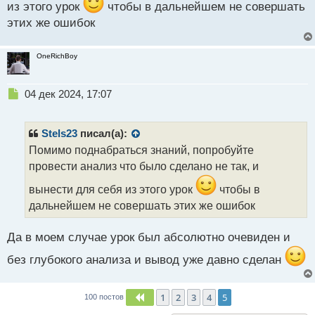
п
из этого урок
чтобы в дальнейшем не совершать
о
этих же ошибок
с
т
OneRichBoy
Н
04 дек 2024, 17:07
е
п
р
Stels23
писал(а):
о
Помимо поднабраться знаний, попробуйте
ч
провести анализ что было сделано не так, и
и
т
вынести для себя из этого урок
чтобы в
а
дальнейшем не совершать этих же ошибок
н
н
ы
Да в моем случае урок был абсолютно очевиден и
й
п
без глубокого анализа и вывод уже давно сделан
о
с
т
1
2
3
4
5
Пред.
100 постов