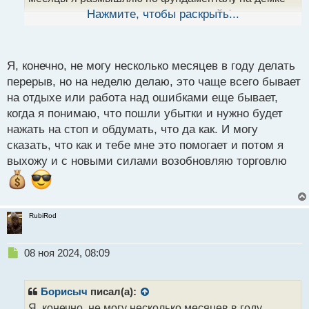
ы
пока что практиковать, там новостной фон очень
Нажмите, чтобы раскрыть...
й
волатилен, меня очень беспокоит что я пока что на
п
новостях не откусываю свой весомый кусочек
о
с
Я, конечно, не могу несколько месяцев в году делать
брокерского пирога, жаба грызет
, буду
т
перерыв, но на неделю делаю, это чаще всего бывает
развивать навыки в сторону фундаментального
на отдыхе или работа над ошибками еще бывает,
анализа в определенные месяцы года.
когда я понимаю, что пошли убытки и нужно будет
нажать на стоп и обдумать, что да как. И могу
сказать, что как и тебе мне это помогает и потом я
выхожу и с новыми силами возобновляю торговлю
RubiRod
Н
08 ноя 2024, 08:09
е
п
р
Борисыч
писал(а):
о
Я, конечно, не могу несколько месяцев в году