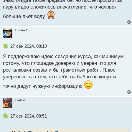
знаю откуда такое предвзятое, но после просмотра
п
пару видео сложилось впечатление, что человек
о
с
больше льет воду
т
kotofee4
Н
27 сен 2024, 08:19
е
Я поддерживаю идею создания курса, как минимум
п
р
потому, что площадке доверяю и уверен что для
о
росталковки позвали бы грамотных ребят. Плюс
ч
уверенность в том, что тебя на бабло не кинут и
и
т
точно дадут нужную информацию
а
н
н
Stalevar
ы
й
п
Н
27 сен 2024, 08:51
о
е
с
п
т
р