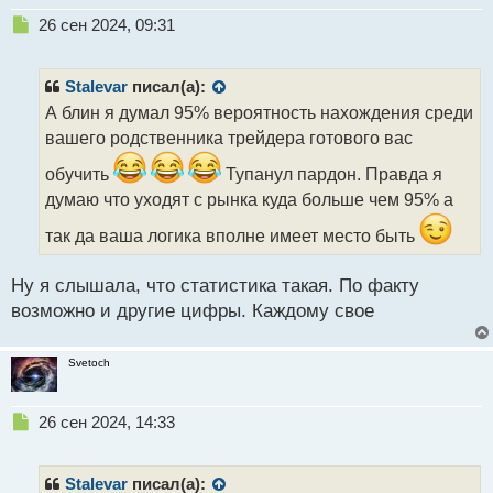
Н
26 сен 2024, 09:31
е
п
р
Stalevar
писал(а):
о
А блин я думал 95% вероятность нахождения среди
ч
вашего родственника трейдера готового вас
и
т
обучить
Тупанул пардон. Правда я
а
думаю что уходят с рынка куда больше чем 95% а
н
н
так да ваша логика вполне имеет место быть
ы
й
п
Ну я слышала, что статистика такая. По факту
о
возможно и другие цифры. Каждому свое
с
т
Svetoch
Н
26 сен 2024, 14:33
е
п
р
Stalevar
писал(а):