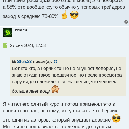
При таких раскладах 100 евро в месяц это недорого,
ы
а 85% это вообще круто обычно у топовых трейдеров
й
п
заход в среднем 78-80%
о
с
т
Pioner28
Н
27 сен 2024, 17:58
е
п
р
Stels23
писал(а):
о
Вот кто кто, а Герчик точно не внушает доверия, не
ч
знаю откуда такое предвзятое, но после просмотра
и
т
пару видео сложилось впечатление, что человек
а
больше льет воду
н
н
ы
Я читал его слитый курс и потом применял это в
й
своей торговле, поэтому, могу сказать, что Герчик -
п
о
это один из авторов, который внушает доверие
с
Мне лично понравилось - полезно и доступным
т