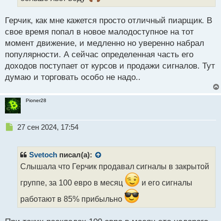
н
ы
Герчик, как мне кажется просто отличный пиарщик. В
й
свое время попал в новое малодоступное на тот
п
момент движение, и медленно но уверенно набрал
о
с
популярности. А сейчас определенная часть его
т
доходов поступает от курсов и продажи сигналов. Тут
думаю и торговать особо не надо..
Pioner28
Н
27 сен 2024, 17:54
е
п
р
Svetoch
писал(а):
о
Слышала что Герчик продавал сигналы в закрытой
ч
и
группе, за 100 евро в месяц
и его сигналы
т
а
работают в 85% прибыльно
н
н