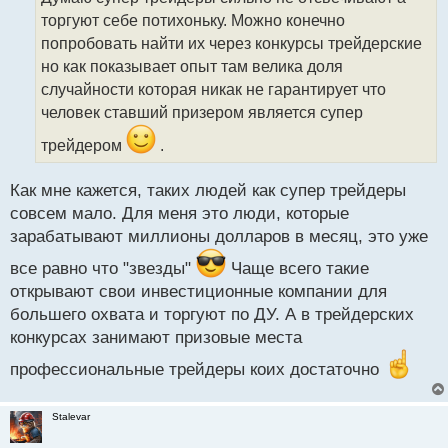
ч
торгуют себе потихоньку. Можно конечно
и
т
попробовать найти их через конкурсы трейдерские
а
но как показывает опыт там велика доля
н
случайности которая никак не гарантирует что
н
человек ставший призером является супер
ы
й
трейдером
.
п
о
с
Как мне кажется, таких людей как супер трейдеры
т
совсем мало. Для меня это люди, которые
зарабатывают миллионы долларов в месяц, это уже
все равно что "звезды"
Чаще всего такие
открывают свои инвестиционные компании для
большего охвата и торгуют по ДУ. А в трейдерских
конкурсах занимают призовые места
профессиональные трейдеры коих достаточно
Stalevar