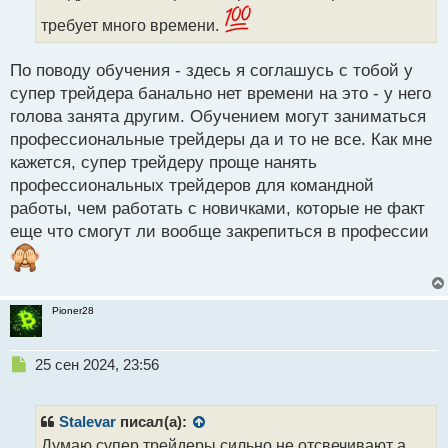
н
требует много времени.
ы
й
п
По поводу обучения - здесь я соглашусь с тобой у
о
супер трейдера банально нет времени на это - у него
с
голова занята другим. Обучением могут заниматься
т
профессиональные трейдеры да и то не все. Как мне
кажется, супер трейдеру проще нанять
профессиональных трейдеров для командной
работы, чем работать с новичками, которые не факт
еще что смогут ли вообще закрепиться в профессии
Pioner28
Н
25 сен 2024, 23:56
е
п
р
Stalevar
писал(а):
о
Думаю супер трейдеры сильно не отсвечивают а