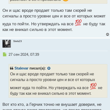
н
н
Он и щас вроде продает только там скорей не
ы
сигналы а просто уровни цен и все от которых может
й
п
куда то пойти. Но утверждать на все
не буду так
о
как не вникал сильно в этот момент.
с
т
Stels23
Н
27 сен 2024, 07:39
е
п
р
Stalevar
писал(а):
о
Он и щас вроде продает только там скорей не
ч
сигналы а просто уровни цен и все от которых
и
т
может куда то пойти. Но утверждать на все
не
а
буду так как не вникал сильно в этот момент.
н
н
ы
Вот кто кто, а Герчик точно не внушает доверия, не
й