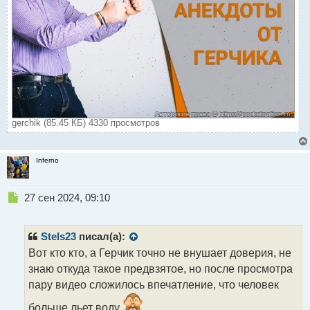
gerchik (85.45 КБ) 4330 просмотров
Inferno
Н
27 сен 2024, 09:10
е
п
р
Stels23
писал(а):
о
Вот кто кто, а Герчик точно не внушает доверия, не
ч
знаю откуда такое предвзятое, но после просмотра
и
т
пару видео сложилось впечатление, что человек
а
больше льет воду
н