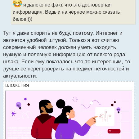
и
и далеко не факт, что это достоверная
т
информация. Ведь и на чёрное можно сказать
а
белое.)))
н
н
ы
Тут я даже спорить не буду, поэтому, Интернет и
й
является удобной штукой. Только я вот считаю
п
современный человек должен уметь находить
о
с
нужную и полезную информацию от всякого рода
т
шлака. Если ему показалось что-то интересным, то
лучше ее перепроверить на предмет неточностей и
актуальности.
ВЛОЖЕНИЯ