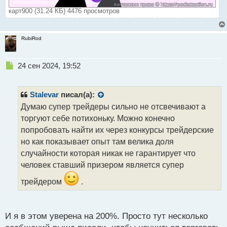
карт900 (31.24 КБ) 4476 просмотров
RubiRod
Н
24 сен 2024, 19:52
е
п
р
Stalevar
писал(а):
о
Думаю супер трейдеры сильно не отсвечивают а
ч
торгуют себе потихоньку. Можно конечно
и
т
попробовать найти их через конкурсы трейдерские
а
но как показывает опыт там велика доля
н
случайности которая никак не гарантирует что
н
человек ставший призером является супер
ы
й
трейдером
.
п
о
с
т
И я в этом уверена на 200%. Просто тут несколько