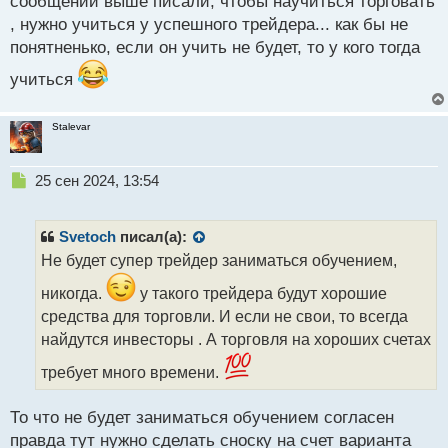
сообщений выше писали, чтобы научиться торговать
, нужно учиться у успешного трейдера... как бы не
понятненько, если он учить не будет, то у кого тогда
учиться
Stalevar
Н
25 сен 2024, 13:54
е
п
р
Svetoch
писал(а):
о
Не будет супер трейдер заниматься обучением,
ч
и
никогда.
у такого трейдера будут хорошие
т
средства для торговли. И если не свои, то всегда
а
найдутся инвесторы . А торговля на хороших счетах
н
н
требует много времени.
ы
й
п
То что не будет заниматься обучением согласен
о
правда тут нужно сделать сноску на счет варианта