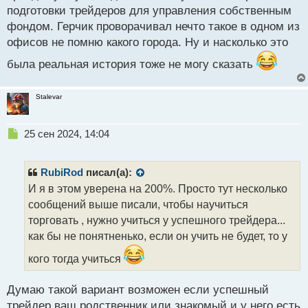
с
подготовки трейдеров для управления собственным
т
фондом. Герчик проворачивал нечто такое в одном из
офисов не помню какого города. Ну и насколько это
была реальная история тоже не могу сказать
Stalevar
Н
25 сен 2024, 14:04
е
п
р
RubiRod
писал(а):
о
И я в этом уверена на 200%. Просто тут несколько
ч
сообщений выше писали, чтобы научиться
и
т
торговать , нужно учиться у успешного трейдера...
а
как бы не понятненько, если он учить не будет, то у
н
н
кого тогда учиться
ы
й
Думаю такой вариант возможен если успешный
п
трейдер ваш родственник или знакомый и у него есть
о