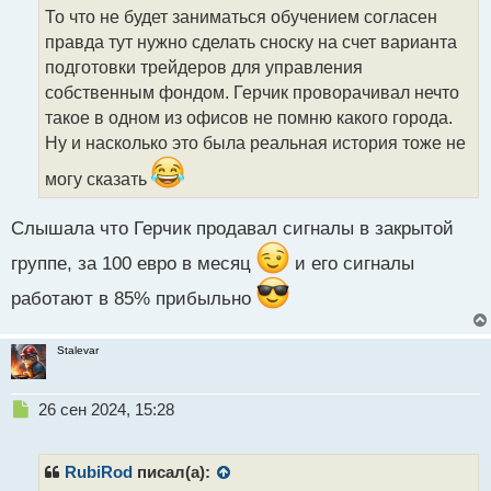
о
То что не будет заниматься обучением согласен
ч
правда тут нужно сделать сноску на счет варианта
и
т
подготовки трейдеров для управления
а
собственным фондом. Герчик проворачивал нечто
н
такое в одном из офисов не помню какого города.
н
Ну и насколько это была реальная история тоже не
ы
й
могу сказать
п
о
с
Слышала что Герчик продавал сигналы в закрытой
т
группе, за 100 евро в месяц
и его сигналы
работают в 85% прибыльно
Stalevar
Н
26 сен 2024, 15:28
е
п
р
RubiRod
писал(а):
о