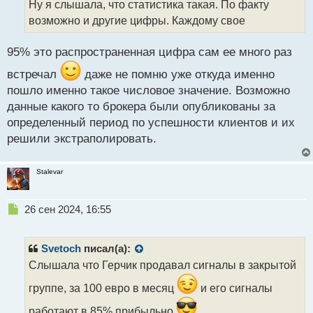
Ну я слышала, что статистика такая. По факту
ч
возможно и другие цифры. Каждому свое
и
т
а
95% это распространенная цифра сам ее много раз
н
н
встречал
даже не помню уже откуда именно
ы
пошло именно такое числовое значение. Возможно
й
данные какого то брокера были опубликованы за
п
определенный период по успешности клиентов и их
о
с
решили экстраполировать.
т
Stalevar
Н
26 сен 2024, 16:55
е
п
р
Svetoch
писал(а):
о
Слышала что Герчик продавал сигналы в закрытой
ч
и
группе, за 100 евро в месяц
и его сигналы
т
а
работают в 85% прибыльно