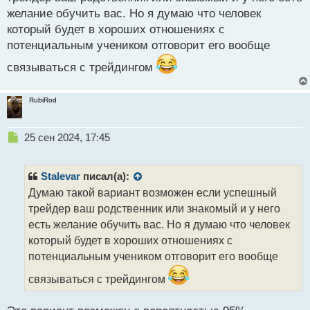
с
желание обучить вас. Но я думаю что человек
т
который будет в хороших отношениях с
потенциальным учеником отговорит его вообще
связываться с трейдингом
RubiRod
Н
25 сен 2024, 17:45
е
п
р
Stalevar
писал(а):
о
Думаю такой вариант возможен если успешный
ч
трейдер ваш родственник или знакомый и у него
и
т
есть желание обучить вас. Но я думаю что человек
а
который будет в хороших отношениях с
н
потенциальным учеником отговорит его вообще
н
ы
связываться с трейдингом
й
п