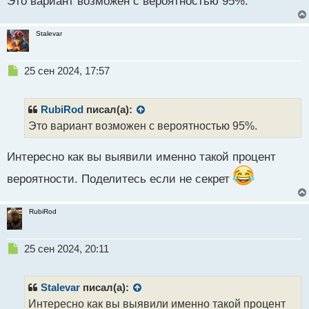
Это вариант возможен с вероятностью 95%.
о
с
т
Stalevar
Н
25 сен 2024, 17:57
е
п
р
RubiRod
писал(а):
о
Это вариант возможен с вероятностью 95%.
ч
и
Интересно как вы выявили именно такой процент
т
а
вероятности. Поделитесь если не секрет
н
н
ы
RubiRod
й
п
о
Н
25 сен 2024, 20:11
с
е
т
п
р
Stalevar
писал(а):
о
Интересно как вы выявили именно такой процент