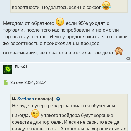
ч
и
вероятности. Поделитесь если не секрет
т
а
н
Методом от обратного
если 95% уходят с
н
торговли, после того как попробовали и не смогли
ы
торговать успешно. Я могу предположить, что с такой
й
п
же вероятностью происходил бы процесс
о
отговаривания, не соваться в это илистое дело
с
т
Pioner28
Н
25 сен 2024, 23:54
е
п
р
Svetoch
писал(а):
о
Не будет супер трейдер заниматься обучением,
ч
и
никогда.
у такого трейдера будут хорошие
т
средства для торговли. И если не свои, то всегда
а
найдутся инвесторы . А торговля на хороших счетах
н