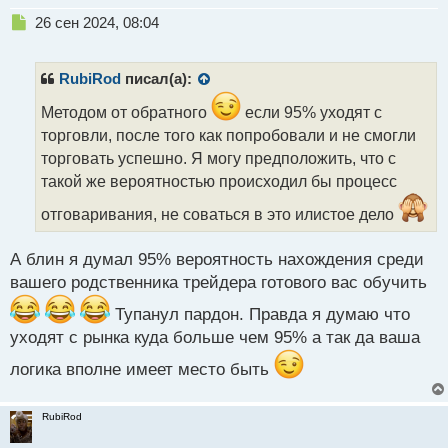
Н
26 сен 2024, 08:04
е
п
р
RubiRod
писал(а):
о
ч
Методом от обратного
если 95% уходят с
и
торговли, после того как попробовали и не смогли
т
торговать успешно. Я могу предположить, что с
а
такой же вероятностью происходил бы процесс
н
н
отговаривания, не соваться в это илистое дело
ы
й
п
А блин я думал 95% вероятность нахождения среди
о
вашего родственника трейдера готового вас обучить
с
т
Тупанул пардон. Правда я думаю что
уходят с рынка куда больше чем 95% а так да ваша
логика вполне имеет место быть
RubiRod