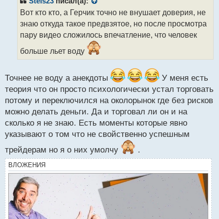
Stels23
писал(а):
о
Вот кто кто, а Герчик точно не внушает доверия, не
ч
знаю откуда такое предвзятое, но после просмотра
и
т
пару видео сложилось впечатление, что человек
а
больше льет воду
н
н
ы
Точнее не воду а анекдоты
У меня есть
й
п
теория что он просто психологически устал торговать
о
потому и переключился на околорынок где без рисков
с
можно делать деньги. Да и торговал ли он и на
т
сколько я не знаю. Есть моменты которые явно
указывают о том что не свойственно успешным
трейдерам но я о них умолчу
.
ВЛОЖЕНИЯ