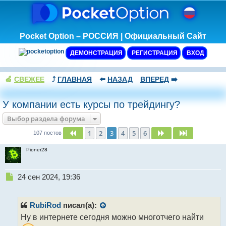
Pocket Option – РОССИЯ | Официальный Сайт
ДЕМОНСТРАЦИЯ
РЕГИСТРАЦИЯ
ВХОД
🍏
СВЕЖЕЕ
⤴️
ГЛАВНАЯ
⬅️
НАЗАД
ВПЕРЕД
➡️
У компании есть курсы по трейдингу?
Выбор раздела форума
1
2
3
4
5
6
Пред.
След.
След.
107 постов
Pioner28
Н
24 сен 2024, 19:36
е
п
р
RubiRod
писал(а):
о
Ну в интернете сегодня можно многотчего найти
ч