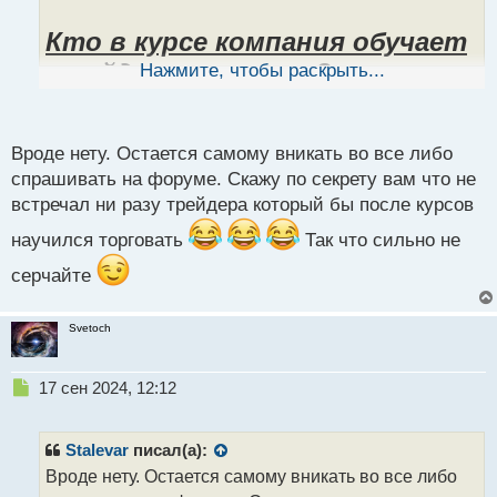
а
н
Кто в курсе компания обучает
н
ы
трейдингу или нет?
Нажмите, чтобы раскрыть...
й
п
о
с
2024-09-16_171846.webp
Вроде нету. Остается самому вникать во все либо
т
2024-09-16_171710.webp
спрашивать на форуме. Скажу по секрету вам что не
встречал ни разу трейдера который бы после курсов
научился торговать
Так что сильно не
серчайте
Svetoch
Н
17 сен 2024, 12:12
е
п
р
Stalevar
писал(а):
о
Вроде нету. Остается самому вникать во все либо
ч