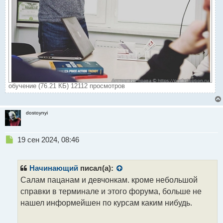
обучение (76.21 КБ) 12112 просмотров
dostoynyi
Н
19 сен 2024, 08:46
е
п
р
Начинающий
писал(а):
о
Салам пацанам и девчонкам. кроме небольшой
ч
справки в терминале и этого форума, больше не
и
т
нашел информейшен по курсам каким нибудь.
а
н