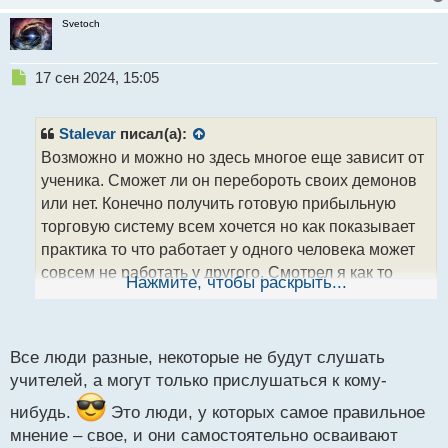
Svetoch
Н
17 сен 2024, 15:05
е
п
р
Stalevar
писал(а):
о
Возможно и можно но здесь многое еще зависит от
ч
ученика. Сможет ли он перебороть своих демонов
и
т
или нет. Конечно получить готовую прибыльную
а
торговую систему всем хочется но как показывает
н
практика то что работает у одного человека может
н
совсем не работать у другого. Смотрел я как то
ы
Нажмите, чтобы раскрыть...
й
разбор сделок ученика с учителем в частности с
п
Герчиком. Так там ошибки ученика заключались что
о
где то зашел раньше где то позже вот и возникает
с
Все люди разные, некоторые не будут слушать
вопрос это недостаток обучения системе и ее
т
учителей, а могут только прислушаться к кому-
неэффективность так как дает блуждание для
возможности отходить от точки входа или все таки
нибудь.
Это люди, у которых самое правильное
мнение – свое, и они самостоятельно осваивают
это натура ученика идти против правил
.