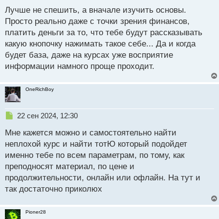
й
Лучше не спешить, а вначале изучить основы.
п
Просто реально даже с точки зрения финансов,
о
с
платить деньги за то, что тебе будут рассказывать
т
какую кнопочку нажимать такое себе... Да и когда
будет база, даже на курсах уже восприятие
информации намного проще проходит.
OneRichBoy
Н
22 сен 2024, 12:30
е
Мне кажется можно и самостоятельно найти
п
р
неплохой курс и найти тотЮ который подойдет
о
именно тебе по всем параметрам, по тому, как
ч
преподносят материал, по цене и
и
т
продолжительности, онлайн или офлайн. На тут и
а
так достаточно приколюх
н
н
ы
Pioner28