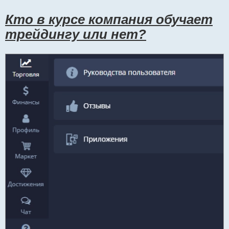
и
т
Кто в курсе компания обучает
а
трейдингу или нет?
н
н
ы
й
п
о
с
т