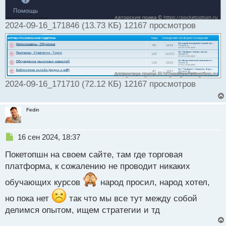
2024-09-16_171846 (13.73 КБ) 12167 просмотров
2024-09-16_171710 (72.12 КБ) 12167 просмотров
Fedin
Н
16 сен 2024, 18:37
е
Покетопшн на своем сайте, там где торговая
п
р
платформа, к сожалению не проводит никаких
о
обучающих курсов
ч
народ просил, народ хотел,
и
но пока нет
так что мы все тут между собой
т
а
делимся опытом, ищем стратегии и тд
н