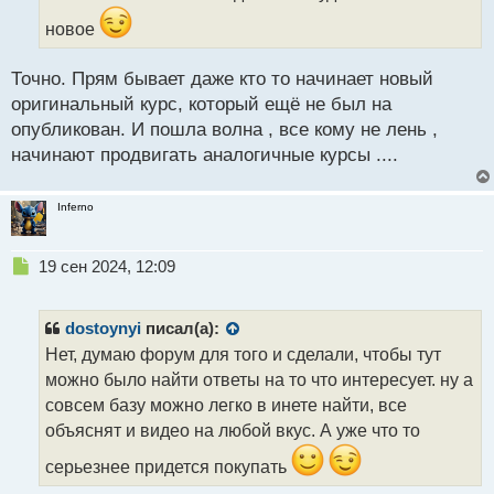
а
новое
н
н
ы
Точно. Прям бывает даже кто то начинает новый
й
оригинальный курс, который ещё не был на
п
опубликован. И пошла волна , все кому не лень ,
о
с
начинают продвигать аналогичные курсы ....
т
Inferno
Н
19 сен 2024, 12:09
е
п
р
dostoynyi
писал(а):
о
Нет, думаю форум для того и сделали, чтобы тут
ч
можно было найти ответы на то что интересует. ну а
и
т
совсем базу можно легко в инете найти, все
а
объяснят и видео на любой вкус. А уже что то
н
н
серьезнее придется покупать
ы