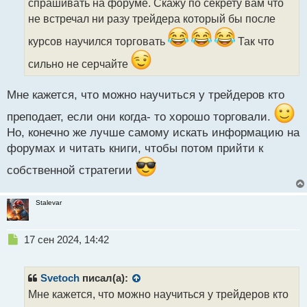
спрашивать на форуме. Скажу по секрету вам что
и
т
не встречал ни разу трейдера который бы после
а
курсов научился торговать
Так что
н
н
сильно не серчайте
ы
й
п
Мне кажется, что можно научиться у трейдеров кто
о
преподает, если они когда- то хорошо торговали.
с
т
Но, конечно же лучше самому искать информацию на
форумах и читать книги, чтобы потом прийти к
собственной стратегии
Stalevar
Н
17 сен 2024, 14:42
е
п
р
Svetoch
писал(а):
о
Мне кажется, что можно научиться у трейдеров кто
ч