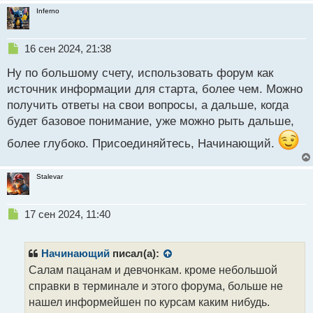
н
Inferno
ы
й
п
Н
16 сен 2024, 21:38
о
е
с
Ну по большому счету, использовать форум как
п
т
р
источник информации для старта, более чем. Можно
о
получить ответы на свои вопросы, а дальше, когда
ч
будет базовое понимание, уже можно рыть дальше,
и
т
более глубоко. Присоединяйтесь, Начинающий.
а
н
н
Stalevar
ы
й
п
Н
17 сен 2024, 11:40
о
е
с
п
т
р
Начинающий
писал(а):
о
Салам пацанам и девчонкам. кроме небольшой
ч
справки в терминале и этого форума, больше не
и
т
нашел информейшен по курсам каким нибудь.