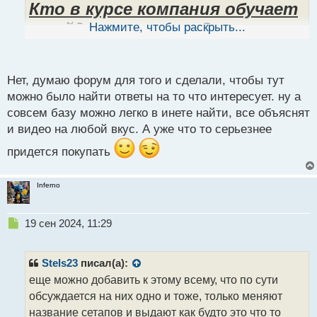
Кто в курсе компания обучает
н
ы
трейдингу или нет?
Нажмите, чтобы раскрыть...
й
п
о
с
2024-09-16_171846.webp
Нет, думаю форум для того и сделали, чтобы тут
т
2024-09-16_171710.webp
можно было найти ответы на то что интересует. ну а
совсем базу можно легко в инете найти, все объяснят
и видео на любой вкус. А уже что то серьезнее
придется покупать
Inferno
Н
19 сен 2024, 11:29
е
п
р
Stels23
писал(а):
о
еще можно добавить к этому всему, что по сути
ч
обсуждается на них одно и тоже, только меняют
и
т
название сетапов и выдают как будто это что то