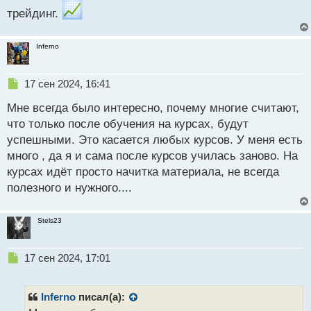
трейдинг.
Inferno
Н
17 сен 2024, 16:41
е
Мне всегда было интересно, почему многие считают,
п
р
что только после обучения на курсах, будут
о
успешными. Это касается любых курсов. У меня есть
ч
много , да я и сама после курсов училась заново. На
и
т
курсах идёт просто начитка материала, не всегда
а
полезного и нужного....
н
н
ы
Stels23
й
п
Н
о
17 сен 2024, 17:01
е
с
п
т
р
Inferno
писал(а):
о