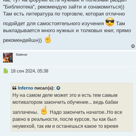
"Библиотека", рекомендую зайти и ознакомиться))
Там есть литература по торговле, которая отлично
подойдет для самостоятельного изучения
Там
выкладывается много нужных и толковых книг, прямо
рекомендейшн))
Stalevar
Н
18 сен 2024, 05:38
е
п
р
Inferno
писал(а):
о
Ну на самом деле может это и есть тем самым
ч
мотиватором закончить обучение... ведь бабки
и
т
заплачены.
Надо закончить начатое..Но все
а
равно в реальности, после курсов, ты как был
н
н
неумехой, так им и останешься какое то время
ы