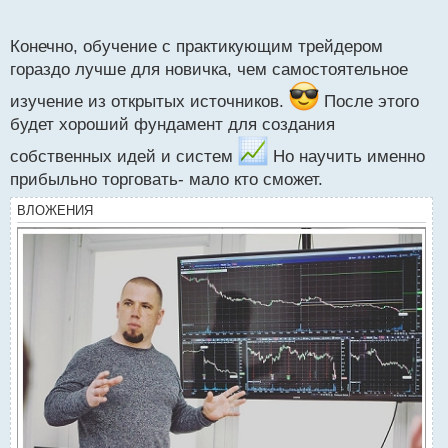
чем полученную бесплатно при одинаковой
о
с
изначальной ценности ее как таковой.
Конечно, обучение с практикующим трейдером
т
гораздо лучше для новичка, чем самостоятельное
изучение из открытых источников.
После этого
будет хороший фундамент для создания
собственных идей и систем
Но научить именно
прибыльно торговать- мало кто сможет.
ВЛОЖЕНИЯ