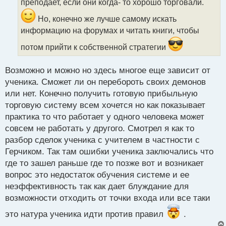
преподает, если они когда- то хорошо торговали.
и
т
Но, конечно же лучше самому искать
а
информацию на форумах и читать книги, чтобы
н
н
потом прийти к собственной стратегии
ы
й
п
Возможно и можно но здесь многое еще зависит от
о
ученика. Сможет ли он перебороть своих демонов
с
или нет. Конечно получить готовую прибыльную
т
торговую систему всем хочется но как показывает
практика то что работает у одного человека может
совсем не работать у другого. Смотрел я как то
разбор сделок ученика с учителем в частности с
Герчиком. Так там ошибки ученика заключались что
где то зашел раньше где то позже вот и возникает
вопрос это недостаток обучения системе и ее
неэффективность так как дает блуждание для
возможности отходить от точки входа или все таки
это натура ученика идти против правил
.