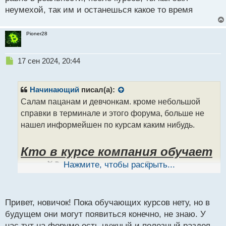
неумехой, так им и останешься какое то время
Pioner28
Н
17 сен 2024, 20:44
е
п
р
Начинающий
писал(а):
о
Салам пацанам и девчонкам. кроме небольшой
ч
справки в терминале и этого форума, больше не
и
т
нашел информейшен по курсам каким нибудь.
а
н
Кто в курсе компания обучает
н
ы
трейдингу или нет?
Нажмите, чтобы раскрыть...
й
п
о
с
2024-09-16_171846.webp
Привет, новичок! Пока обучающих курсов нету, но в
т
2024-09-16_171710.webp
будущем они могут появиться конечно, не знаю. У
нас тут на форуме есть нужный и полезный раздел