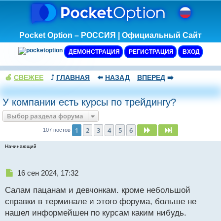
Pocket Option – РОССИЯ | Официальный Сайт
ДЕМОНСТРАЦИЯ
РЕГИСТРАЦИЯ
ВХОД
🍏
СВЕЖЕЕ
⤴️
ГЛАВНАЯ
⬅️
НАЗАД
ВПЕРЕД
➡️
У компании есть курсы по трейдингу?
Выбор раздела форума
1
2
3
4
5
6
След.
След.
107 постов
Начинающий
Н
16 сен 2024, 17:32
е
Салам пацанам и девчонкам. кроме небольшой
п
р
справки в терминале и этого форума, больше не
о
нашел информейшен по курсам каким нибудь.
ч