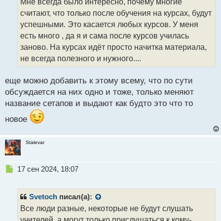
Мне всегда было интересно, почему многие
ч
считают, что только после обучения на курсах, будут
и
т
успешными. Это касается любых курсов. У меня
а
есть много , да я и сама после курсов училась
н
заново. На курсах идёт просто начитка материала,
н
не всегда полезного и нужного....
ы
й
п
еще можно добавить к этому всему, что по сути
о
обсуждается на них одно и тоже, только меняют
с
название сетапов и выдают как будто это что то
т
новое
Stalevar
Н
17 сен 2024, 18:07
е
п
р
Svetoch
писал(а):
о
Все люди разные, некоторые не будут слушать
ч
учителей, а могут только прислушаться к кому-