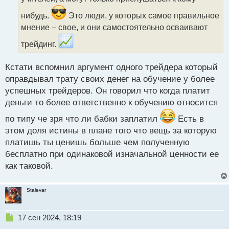
и
т
нибудь.
Это люди, у которых самое правильное
а
мнение – свое, и они самостоятельно осваивают
н
н
трейдинг.
ы
й
п
Кстати вспомнил аргумент одного трейдера который
о
оправдывал трату своих денег на обучение у более
с
успешных трейдеров. Он говорил что когда платит
т
деньги то более ответственно к обучению относится
по типу че зря что ли бабки заплатил
Есть в
этом доля истины в плане того что вещь за которую
платишь ты ценишь больше чем полученную
бесплатно при одинаковой изначальной ценности ее
как таковой.
Stalevar
Н
17 сен 2024, 18:19
е