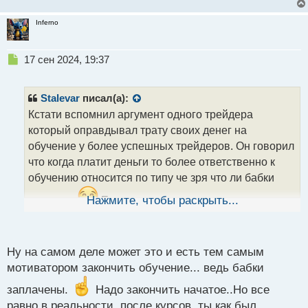
Inferno
Н
17 сен 2024, 19:37
е
п
р
Stalevar
писал(а):
о
Кстати вспомнил аргумент одного трейдера
ч
который оправдывал трату своих денег на
и
т
обучение у более успешных трейдеров. Он говорил
а
что когда платит деньги то более ответственно к
н
обучению относится по типу че зря что ли бабки
н
ы
заплатил
Нажмите, чтобы раскрыть...
Есть в этом доля истины в плане того
й
что вещь за которую платишь ты ценишь больше
п
чем полученную бесплатно при одинаковой
о
с
изначальной ценности ее как таковой.
Ну на самом деле может это и есть тем самым
т
мотиватором закончить обучение... ведь бабки
заплачены.
Надо закончить начатое..Но все
равно в реальности, после курсов, ты как был