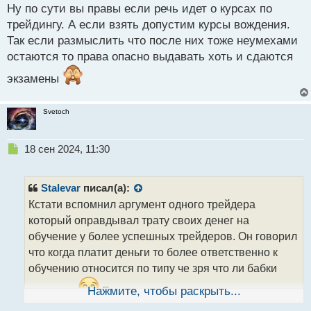
й
Ну по сути вы правы если речь идет о курсах по
п
трейдингу. А если взять допустим курсы вождения.
о
с
Так если размыслить что после них тоже неумехами
т
остаются то права опасно выдавать хоть и сдаются
экзамены
Svetoch
Н
18 сен 2024, 11:30
е
п
р
Stalevar
писал(а):
о
Кстати вспомнил аргумент одного трейдера
ч
который оправдывал трату своих денег на
и
т
обучение у более успешных трейдеров. Он говорил
а
что когда платит деньги то более ответственно к
н
обучению относится по типу че зря что ли бабки
н
ы
заплатил
Нажмите, чтобы раскрыть...
Есть в этом доля истины в плане того
й
что вещь за которую платишь ты ценишь больше
п