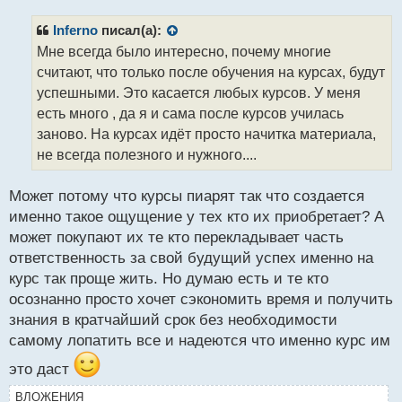
п
р
Inferno
писал(а):
о
Мне всегда было интересно, почему многие
ч
считают, что только после обучения на курсах, будут
и
т
успешными. Это касается любых курсов. У меня
а
есть много , да я и сама после курсов училась
н
заново. На курсах идёт просто начитка материала,
н
не всегда полезного и нужного....
ы
й
п
Может потому что курсы пиарят так что создается
о
именно такое ощущение у тех кто их приобретает? А
с
может покупают их те кто перекладывает часть
т
ответственность за свой будущий успех именно на
курс так проще жить. Но думаю есть и те кто
осознанно просто хочет сэкономить время и получить
знания в кратчайший срок без необходимости
самому лопатить все и надеются что именно курс им
это даст
ВЛОЖЕНИЯ