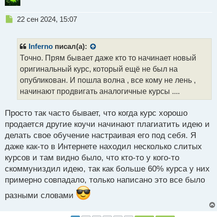
й
п
Н
о
22 сен 2024, 15:07
е
с
п
т
р
Inferno
писал(а):
о
Точно. Прям бывает даже кто то начинает новый
ч
оригинальный курс, который ещё не был на
и
т
опубликован. И пошла волна , все кому не лень ,
а
начинают продвигать аналогичные курсы ....
н
н
Просто так часто бывает, что когда курс хорошо
ы
й
продается другие коучи начинают плагиатить идею и
п
делать свое обучение настраивая его под себя. Я
о
даже как-то в Интернете находил несколько слитых
с
курсов и там видно было, что кто-то у кого-то
т
скоммуниздил идею, так как больше 60% курса у них
примерно совпадало, только написано это все было
разными словами