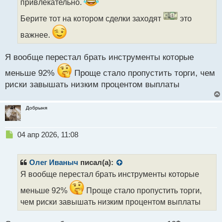
привлекательно.
а
н
Берите тот на котором сделки заходят
это
н
ы
важнее.
й
п
Я вообще перестал брать инструменты которые
о
с
меньше 92%
Проще стало пропустить торги, чем
т
риски завышать низким процентом выплаты
Добрыня
Н
04 апр 2026, 11:08
е
п
р
Олег Иваныч
писал(а):
о
Я вообще перестал брать инструменты которые
ч
и
меньше 92%
Проще стало пропустить торги,
т
чем риски завышать низким процентом выплаты
а
н