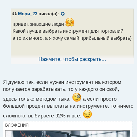
е
п
р
Мэри_23
писал(а):
о
ч
привет, знающие люди
и
Какой лучше выбрать инструмент для торговли?
т
а то их много, а я хочу самый прибыльный выбрать)
а
н
н
ы
Нажмите, чтобы раскрыть...
й
п
о
с
Я думаю так, если нужен инструмент на котором
т
получается зарабатывать, то у каждого он свой,
здесь только методом тыка,
а если просто
большой процент выплаты на инструменте, то ничего
сложного, выбираете 92% и всё.
ВЛОЖЕНИЯ