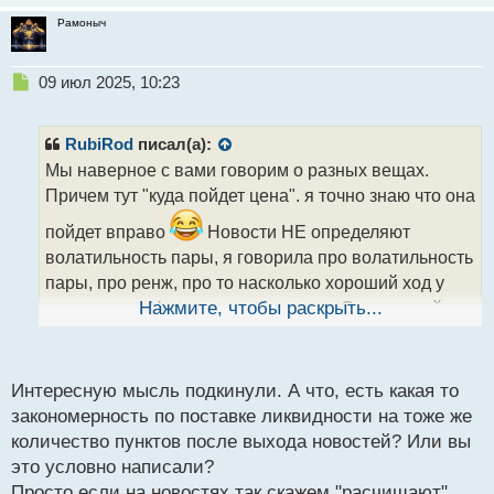
Рамоныч
Н
09 июл 2025, 10:23
е
п
р
RubiRod
писал(а):
о
Мы наверное с вами говорим о разных вещах.
ч
Причем тут "куда пойдет цена". я точно знаю что она
и
т
пойдет вправо
Новости НЕ определяют
а
волатильность пары, я говорила про волатильность
н
н
пары, про ренж, про то насколько хороший ход у
ы
пары. и все. Новости - это импульс. От новостей не
Нажмите, чтобы раскрыть...
й
зависит дневной ренж. Я про это говорила. Даже
п
если на новости пара выстрелит на 300 п. - это
о
с
Интересную мысль подкинули. А что, есть какая то
разовая акция
и в дальнейшем оставшие 20
т
закономерность по поставке ликвидности на тоже же
раб дней, она не будет вам давать в день ренж 300
количество пунктов после выхода новостей? Или вы
п...
это условно написали?
Просто если на новостях так скажем "расчищают"