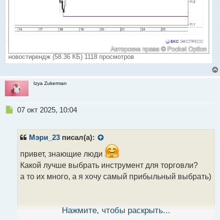
новостирендж (58.36 КБ) 1118 просмотров
Izya Zukerman
Н
07 окт 2025, 10:04
е
п
р
Мэри_23
писал(а):
о
ч
привет, знающие люди
и
Какой лучше выбрать инструмент для торговли?
т
а то их много, а я хочу самый прибыльный выбрать)
а
н
н
ы
Нажмите, чтобы раскрыть...
й