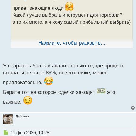
о
ч
привет, знающие люди
и
Какой лучше выбрать инструмент для торговли?
т
а то их много, а я хочу самый прибыльный выбрать)
а
н
н
ы
Нажмите, чтобы раскрыть...
й
п
о
с
Я стараюсь брать в анализ только те, где процент
т
выплаты не ниже 86%, все что ниже, менее
привлекательно.
Берите тот на котором сделки заходят
это
важнее.
Добрыня
Н
11 фев 2026, 10:28