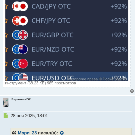
инструмент (68.23 КБ) 985 просмотров
Биржевич'ОК
Н
28 ноя 2025, 18:01
е
п
р
Мэри_23
писал(а):