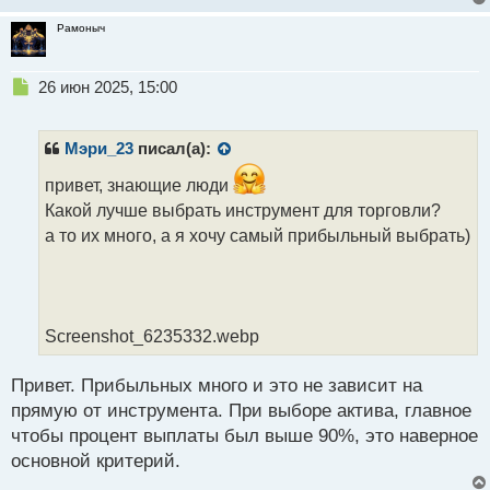
Рамоныч
Н
26 июн 2025, 15:00
е
п
р
Мэри_23
писал(а):
о
ч
привет, знающие люди
и
Какой лучше выбрать инструмент для торговли?
т
а то их много, а я хочу самый прибыльный выбрать)
а
н
н
ы
й
Screenshot_6235332.webp
п
о
с
Привет. Прибыльных много и это не зависит на
т
прямую от инструмента. При выборе актива, главное
чтобы процент выплаты был выше 90%, это наверное
основной критерий.