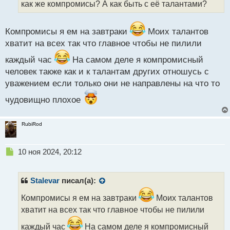
как же компромисы? А как быть с её талантами?
и
т
а
Компромисы я ем на завтраки
Моих талантов
н
н
хватит на всех так что главное чтобы не пилили
ы
каждый час
На самом деле я компромисный
й
п
человек также как и к талантам других отношусь с
о
уважением если только они не направлены на что то
с
т
чудовищно плохое
RubiRod
Н
10 ноя 2024, 20:12
е
п
р
Stalevar
писал(а):
о
ч
Компромисы я ем на завтраки
Моих талантов
и
хватит на всех так что главное чтобы не пилили
т
а
каждый час
На самом деле я компромисный