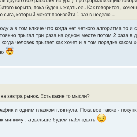
ля другого все работает на ура ). про формализацию говори
того корыта, пока будешь ждать ее.. Как говорится , хочешь
о сига, который может произойти 1 раз в неделю ...
ду а в том ключе что когда нет четкого алгоритма то и 
стоянно прыгал три раза на одном месте потом 2 раза в 
когда человек прыгает как хочет и в том порядке каком х
но
 на завтра рынок. Есть какие то мысли?
фик и одним глазком глягнула. Пока все также - покупки
как миниму , а дальше будем наблюдать