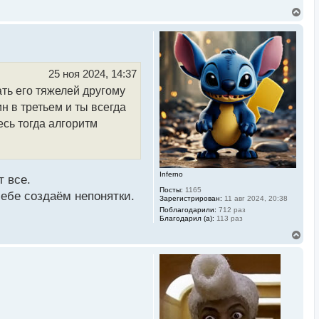
В
е
р
н
у
т
ь
25 ноя 2024, 14:37
с
ать его тяжелей другому
я
к
н в третьем и ты всегда
н
а
есь тогда алгоритм
ч
а
л
у
Inferno
т все.
Посты:
1165
себе создаём непонятки.
Зарегистрирован:
11 авг 2024, 20:38
Поблагодарили:
712 раз
Благодарил (а):
113 раз
В
е
р
н
у
т
ь
с
я