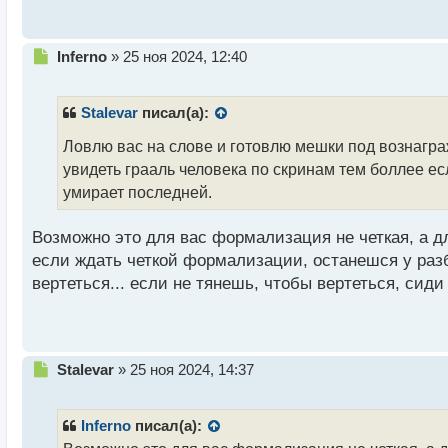
с
т
Н
Inferno
»
25 ноя 2024, 12:40
е
п
р
Stalevar
писал(а):
о
ч
Ловлю вас на слове и готовлю мешки под вознагр
и
увидеть грааль человека по скринам тем боллее ес
т
умирает последней.
а
н
н
Возможно это для вас формализация не четкая, а дл
ы
если ждать четкой формализации, останешся у разби
й
вертеться... если не тянешь, чтобы вертеться, сиди 
п
о
с
т
Н
Stalevar
»
25 ноя 2024, 14:37
е
п
р
Inferno
писал(а):
о