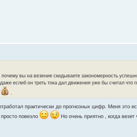
е почему вы на везение скидываете закономерность успеш
 даже еслиб он треть тока дал движения уже бы считал что
ь
.
отработал практически до прогнозных цифр. Меня это е
 просто повезло
Но очень приятно , когда везе