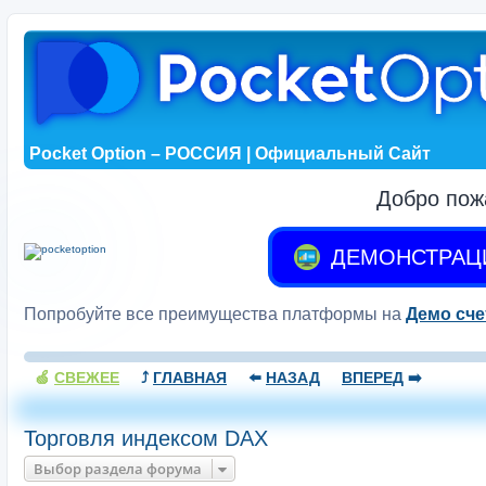
Pocket Option – РОССИЯ | Официальный Сайт
Добро пож
ДЕМОНСТРАЦ
Попробуйте все преимущества платформы на
Демо сче
🍏
СВЕЖЕЕ
⤴️
ГЛАВНАЯ
⬅️
НАЗАД
ВПЕРЕД
➡️
Торговля индексом DAX
Выбор раздела форума