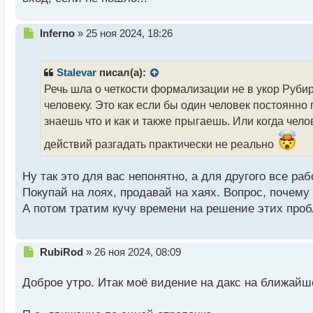
Н
Inferno
»
25 ноя 2024, 18:26
е
п
р
Stalevar
писал(а):
о
Речь шла о четкости формализации не в укор Рубиро
ч
человеку. Это как если бы один человек постоянно 
и
т
знаешь что и как и также прыгаешь. Или когда челов
а
действий разгадать практически не реально
н
н
ы
Ну так это для вас непонятно, а для другого все ра
й
Покупай на лоях, продавай на хаях. Вопрос, почем
п
А потом тратим кучу времени на решение этих про
о
с
т
Н
RubiRod
»
26 ноя 2024, 08:09
е
п
Доброе утро. Итак моё видение на дакс на ближай
р
о