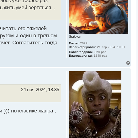
лось уже 100500 раз,
я
к
 жить умей вертеться...
н
а
ч
а
л
считать его тяжелей
у
другом и один в третьем
Stalevar
очет. Согласитесь тогда
Посты:
2079
Зарегистрирован:
21 апр 2024, 19:01
Поблагодарили:
856 раз
Благодарил (а):
1248 раз
В
е
р
н
у
т
ь
24 ноя 2024, 18:35
с
я
к
н
а
 ))) по класике жанра ,
ч
а
л
у