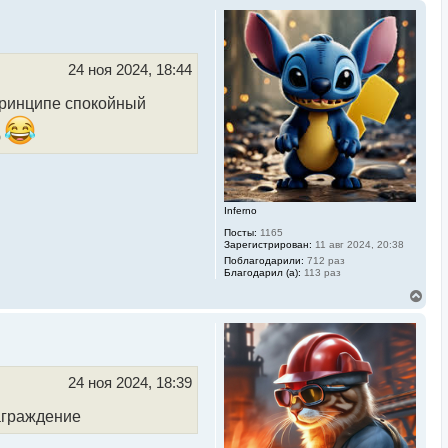
24 ноя 2024, 18:44
 принципе спокойный
ю
Inferno
Посты:
1165
Зарегистрирован:
11 авг 2024, 20:38
Поблагодарили:
712 раз
Благодарил (а):
113 раз
В
е
р
н
у
т
ь
24 ноя 2024, 18:39
с
я
награждение
к
н