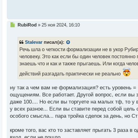
Н
RubiRod
»
25 ноя 2024, 16:10
е
п
р
Stalevar
писал(а):
о
Речь шла о четкости формализации не в укор Рубиро
ч
человеку. Это как если бы один человек постоянно 
и
т
знаешь что и как и также прыгаешь. Или когда челов
а
действий разгадать практически не реально
н
н
ы
ну так а чем вам не формализация? есть уровень =
й
ощущениям. Все работает. Другой вопрос, если вы з
п
даже 100.... Но если вы торгуете на малых тф, то у
о
с
у всех разное... Если вы ставите перед собой цель 
т
особого смысла... пара тройка сделок за день, но Ст
кроме того, вас кто то заставляет прыгать 3 раза 
вход, если не пошло...