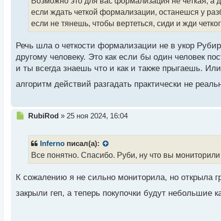
Возможно это для вас формализация не четкая, а д
ч
если ждать четкой формализации, останешся у разби
и
т
если не тянешь, чтобы вертеться, сиди и жди четког
а
н
Речь шла о четкости формализации не в укор Рубиро
н
другому человеку. Это как если бы один человек по
ы
й
и ты всегда знаешь что и как и также прыгаешь. Или 
п
алгоритм действий разгадать практически не реаль
о
с
т
Н
RubiRod
»
25 ноя 2024, 16:04
е
п
р
Inferno
писал(а):
о
Все понятно. Спасибо. Руби, ну что вы мониторили
ч
и
К сожалению я не сильно мониторила, но открыла гра
т
а
закрыли геп, а теперь покупочки будут небольшие 
н
н
ы