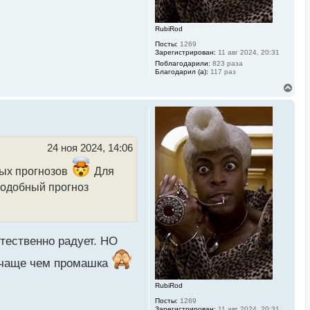
RubiRod
Посты:
1269
Зарегистрирован:
11 авг 2024, 20:31
Поблагодарили:
823 раза
Благодарил (а):
117 раз
В
е
р
н
у
т
ь
24 ноя 2024, 14:06
с
я
ных прогнозов
Для
к
н
 подобный прогноз
а
ч
а
л
у
стественно радует. НО
т чаще чем промашка
RubiRod
Посты:
1269
Зарегистрирован:
11 авг 2024, 20:31