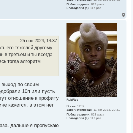
Поблагодарили:
823 раза
Благодарил (а):
117 раз
В
е
р
н
у
т
ь
25 ноя 2024, 14:37
с
ать его тяжелей другому
я
к
н в третьем и ты всегда
н
а
есь тогда алгоритм
ч
а
л
у
о выход по своим
едобрали 10п или пусть
 тут отношение к профиту
RubiRod
не кажется, в этом нет
Посты:
1269
Зарегистрирован:
11 авг 2024, 20:31
Поблагодарили:
823 раза
Благодарил (а):
117 раз
раза, дальше я пропускаю