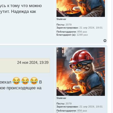
а
ч
сь к тому что можно
а
л
утит. Надежда как
у
Stalevar
Посты:
2079
Зарегистрирован:
21 апр 2024, 19:01
Поблагодарили:
856 раз
Благодарил (а):
1248 раз
В
е
р
н
у
т
ь
24 ноя 2024, 19:39
с
я
к
н
а
поехал
В
ч
а
ное происходящее на
л
у
Stalevar
Посты:
2079
Зарегистрирован:
21 апр 2024, 19:01
Поблагодарили:
856 раз