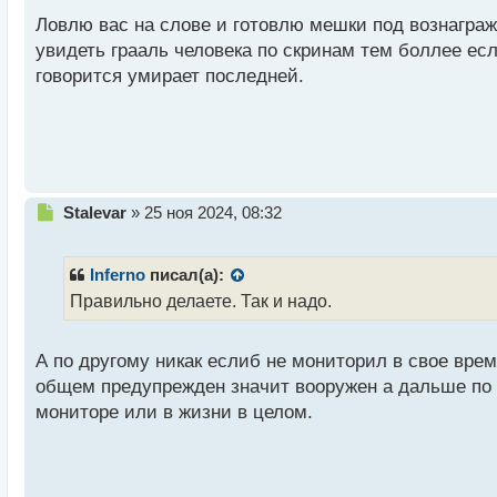
т
а
Ловлю вас на слове и готовлю мешки под вознагра
н
увидеть грааль человека по скринам тем боллее есл
н
говорится умирает последней.
ы
й
п
о
с
т
Н
Stalevar
»
25 ноя 2024, 08:32
е
п
р
Inferno
писал(а):
о
Правильно делаете. Так и надо.
ч
и
т
А по другому никак еслиб не мониторил в свое врем
а
общем предупрежден значит вооружен а дальше по 
н
н
мониторе или в жизни в целом.
ы
й
п
о