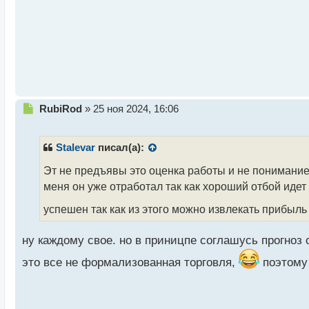
й
п
о
с
т
Н
RubiRod
»
25 ноя 2024, 16:06
е
п
р
Stalevar
писал(а):
о
ч
Эт не предъявы это оценка работы и не понимани
и
меня он уже отработал так как хороший отбой идет
т
а
успешен так как из этого можно извлекать прибыл
н
н
ну каждому свое. но в приницпе соглашусь прогноз 
ы
й
это все не формализованная торговля,
поэтому
п
о
с
т