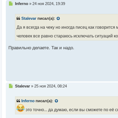
Н
Inferno
»
24 ноя 2024, 19:39
е
п
р
Stalevar
писал(а):
о
ч
Да я всегда на чеку но иногда писец как говорится
и
человек все равно стараюсь исключать ситуаций 
т
а
н
Правильно делаете. Так и надо.
н
ы
й
п
о
с
т
Н
Stalevar
»
25 ноя 2024, 08:24
е
п
р
Inferno
писал(а):
о
ч
это точно... да думаю, если вы сможете по её
и