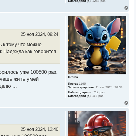
Благодарил (а):
1248 раз
В
е
р
н
у
т
ь
25 ноя 2024, 08:24
с
я
 к тому что можно
к
н
т. Надежда как говорится
а
ч
а
л
у
орилось уже 100500 раз,
Inferno
хочешь жить умей
Посты:
1165
елю ...
Зарегистрирован:
11 авг 2024, 20:38
Поблагодарили:
712 раз
Благодарил (а):
113 раз
В
е
р
н
у
т
ь
25 ноя 2024, 12:40
с