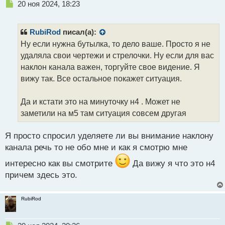
Н
20 ноя 2024, 18:23
е
п
р
RubiRod
писал(а):
о
Ну если нужна бутылка, то дело ваше. Просто я не
ч
удаляла свои чертежи и стрелочки. Ну если для вас
и
т
наклон канала важен, торгуйте свое видение. Я
а
вижу так. Все остальное покажет ситуация.
н
н
Да и кстати это на минуточку н4 . Может не
ы
й
заметили на м5 там ситуация совсем другая
п
о
Я просто спросил уделяете ли вы внимание наклону
с
канала речь то не обо мне и как я смотрю мне
т
интересно как вы смотрите
Да вижу я что это н4
причем здесь это.
RubiRod