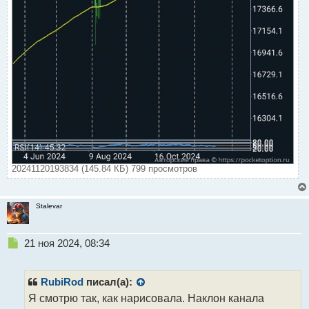
20241120193834 (145.84 КБ) 799 просмотров
Stalevar
Н
21 ноя 2024, 08:34
е
п
р
RubiRod
писал(а):
о
Я смотрю так, как нарисовала. Наклон канала
ч