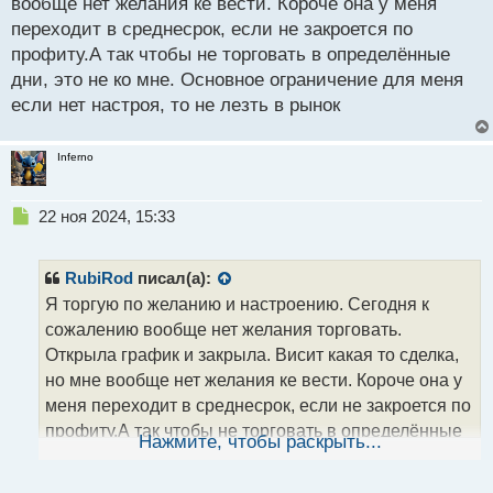
вообще нет желания ке вести. Короче она у меня
т
переходит в среднесрок, если не закроется по
профиту.А так чтобы не торговать в определённые
дни, это не ко мне. Основное ограничение для меня
если нет настроя, то не лезть в рынок
Inferno
Н
22 ноя 2024, 15:33
е
п
р
RubiRod
писал(а):
о
Я торгую по желанию и настроению. Сегодня к
ч
сожалению вообще нет желания торговать.
и
т
Открыла график и закрыла. Висит какая то сделка,
а
но мне вообще нет желания ке вести. Короче она у
н
меня переходит в среднесрок, если не закроется по
н
профиту.А так чтобы не торговать в определённые
ы
Нажмите, чтобы раскрыть...
й
дни, это не ко мне. Основное ограничение для меня
п
если нет настроя, то не лезть в рынок
о