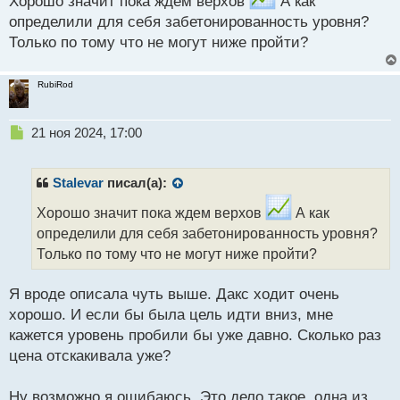
Хорошо значит пока ждем верхов
А как
п
определили для себя забетонированность уровня?
о
с
Только по тому что не могут ниже пройти?
т
RubiRod
Н
21 ноя 2024, 17:00
е
п
р
Stalevar
писал(а):
о
ч
Хорошо значит пока ждем верхов
А как
и
определили для себя забетонированность уровня?
т
Только по тому что не могут ниже пройти?
а
н
н
Я вроде описала чуть выше. Дакс ходит очень
ы
хорошо. И если бы была цель идти вниз, мне
й
кажется уровень пробили бы уже давно. Сколько раз
п
цена отскакивала уже?
о
с
т
Ну возможно я ошибаюсь. Это дело такое, одна из