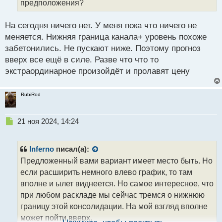
предположения?
а
н
н
На сегодня ничего нет. У меня пока что ничего не
ы
меняется. Нижняя граница канала+ уровень похоже
й
забетонились. Не пускают ниже. Поэтому прогноз
п
вверх все ещё в силе. Разве что что то
о
с
экстраординарное произойдёт и пролавят цену
т
RubiRod
Н
21 ноя 2024, 14:24
е
п
р
Inferno
писал(а):
о
Предложенный вами вариант имеет место быть. Но
ч
если расширить немного влево график, то там
и
т
вполне и ылет виднеется. Но самое интересное, что
а
при любом раскладе мы сейчас тремся о нижнюю
н
границу этой консолидации. На мой взгляд вполне
н
может пойти вверх.
ы