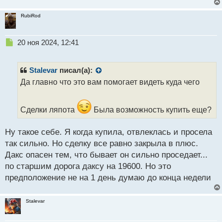
RubiRod
Н
20 ноя 2024, 12:41
е
п
р
Stalevar
писал(а):
о
Да главно что это вам помогает видеть куда чего
ч
и
т
Сделки ляпота
Была возможность купить еще?
а
н
н
Ну такое себе. Я когда купила, отвлеклась и просела
ы
так сильно. Но сделку все равно закрыла в плюс.
й
Дакс опасен тем, что бывает он сильно проседает...
п
по старшим дорога даксу на 19600. Но это
о
с
предположение не на 1 день думаю до конца недели
т
Stalevar