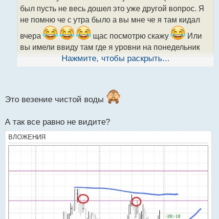
ч
был пусть не весь дошел это уже другой вопрос. Я
и
т
не помню че с утра было а вы мне че я там кидал
а
вчера
щас посмотрю скажу
Или
н
н
вы имели ввиду там где я уровни на понедельник
ы
типа показывал если то то реально там для меня
Нажмите, чтобы раскрыть...
й
треугольника нету но это я так вижу возможно и
п
о
плохо что так
с
т
Это везение чистой воды
А так все равно не видите?
ВЛОЖЕНИЯ