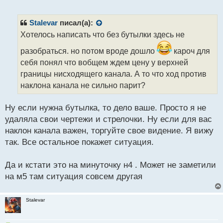
е
п
р
Stalevar
писал(а):
о
Хотелось написать что без бутылки здесь не
ч
и
разобраться. но потом вроде дошло
кароч для
т
себя понял что вобщем ждем цену у верхней
а
границы нисходящего канала. А то что ход против
н
н
наклона канала не сильно парит?
ы
й
Ну если нужна бутылка, то дело ваше. Просто я не
п
удаляла свои чертежи и стрелочки. Ну если для вас
о
с
наклон канала важен, торгуйте свое видение. Я вижу
т
так. Все остальное покажет ситуация.
Да и кстати это на минуточку н4 . Может не заметили
на м5 там ситуация совсем другая
Stalevar