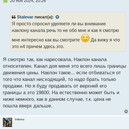
Н
20 ноя 2024, 20:26
е
п
р
Stalevar
писал(а):
о
Я просто спросил уделяете ли вы внимание
ч
наклону канала речь то не обо мне и как я смотрю
и
т
мне интересно как вы смотрите
Да вижу я что
а
это н4 причем здесь это.
н
н
ы
Я смотрю так, как нарисовала. Наклон канала
й
относителен. Канал доя меня это всего лишь границы
п
движения цены. Наклон такое... если отбиваться от
о
с
того что канал нисходящий, то надо брать только
т
продажи. Но я буду продавать от верхней его
границы а это 19600. На естественно может быть и
ниже немного, как в данном случае, т.к. цена не
пошла вверх дальше.
Inferno