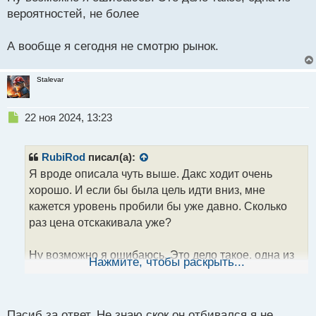
вероятностей, не более
А вообще я сегодня не смотрю рынок.
Stalevar
Н
22 ноя 2024, 13:23
е
п
р
RubiRod
писал(а):
о
Я вроде описала чуть выше. Дакс ходит очень
ч
хорошо. И если бы была цель идти вниз, мне
и
т
кажется уровень пробили бы уже давно. Сколько
а
раз цена отскакивала уже?
н
н
Ну возможно я ошибаюсь. Это дело такое, одна из
ы
Нажмите, чтобы раскрыть...
й
вероятностей, не более
п
о
А вообще я сегодня не смотрю рынок.
с
Пасиб за ответ. Не знаю скок он отбивался я не