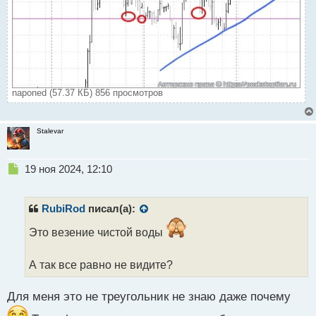
naponed (57.37 КБ) 856 просмотров
Stalevar
Н
19 ноя 2024, 12:10
е
п
р
RubiRod
писал(а):
о
ч
Это везение чистой воды
и
т
А так все равно не видите?
а
н
н
Для меня это не треугольник не знаю даже почему
ы