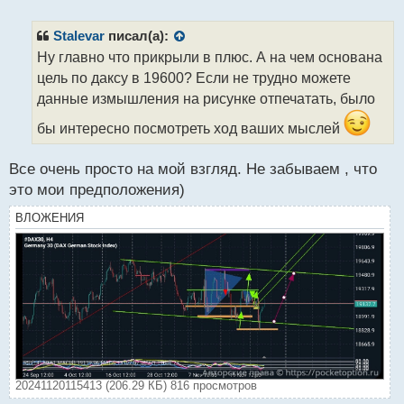
е
п
р
Stalevar
писал(а):
о
Ну главно что прикрыли в плюс. А на чем основана
ч
цель по даксу в 19600? Если не трудно можете
и
т
данные измышления на рисунке отпечатать, было
а
бы интересно посмотреть ход ваших мыслей
н
н
ы
Все очень просто на мой взгляд. Не забываем , что
й
это мои предположения)
п
о
ВЛОЖЕНИЯ
с
т
20241120115413 (206.29 КБ) 816 просмотров