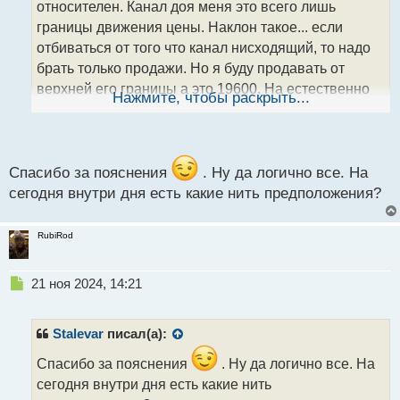
относителен. Канал доя меня это всего лишь
и
т
границы движения цены. Наклон такое... если
а
отбиваться от того что канал нисходящий, то надо
н
брать только продажи. Но я буду продавать от
н
верхней его границы а это 19600. На естественно
ы
Нажмите, чтобы раскрыть...
й
может быть и ниже немного, как в данном случае,
п
т.к. цена не пошла вверх дальше.
о
с
т
Спасибо за пояснения
. Ну да логично все. На
сегодня внутри дня есть какие нить предположения?
RubiRod
Н
21 ноя 2024, 14:21
е
п
р
Stalevar
писал(а):
о
ч
Спасибо за пояснения
. Ну да логично все. На
и
сегодня внутри дня есть какие нить
т