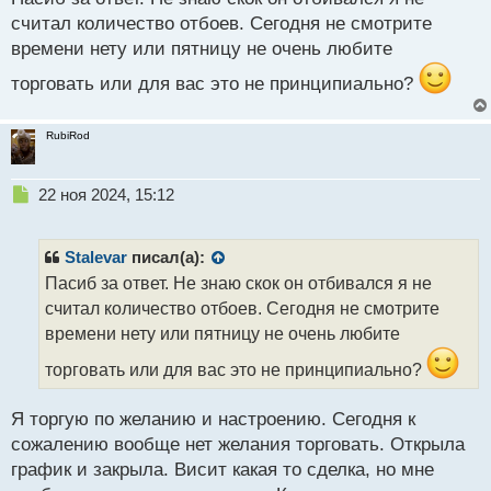
т
считал количество отбоев. Сегодня не смотрите
времени нету или пятницу не очень любите
торговать или для вас это не принципиально?
RubiRod
Н
22 ноя 2024, 15:12
е
п
р
Stalevar
писал(а):
о
Пасиб за ответ. Не знаю скок он отбивался я не
ч
считал количество отбоев. Сегодня не смотрите
и
т
времени нету или пятницу не очень любите
а
торговать или для вас это не принципиально?
н
н
ы
Я торгую по желанию и настроению. Сегодня к
й
сожалению вообще нет желания торговать. Открыла
п
график и закрыла. Висит какая то сделка, но мне
о
с