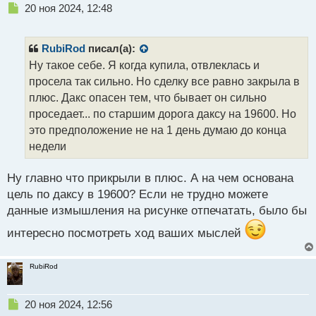
Н
20 ноя 2024, 12:48
е
п
р
RubiRod
писал(а):
о
Ну такое себе. Я когда купила, отвлеклась и
ч
просела так сильно. Но сделку все равно закрыла в
и
т
плюс. Дакс опасен тем, что бывает он сильно
а
проседает... по старшим дорога даксу на 19600. Но
н
это предположение не на 1 день думаю до конца
н
недели
ы
й
п
Ну главно что прикрыли в плюс. А на чем основана
о
цель по даксу в 19600? Если не трудно можете
с
данные измышления на рисунке отпечатать, было бы
т
интересно посмотреть ход ваших мыслей
RubiRod
Н
20 ноя 2024, 12:56