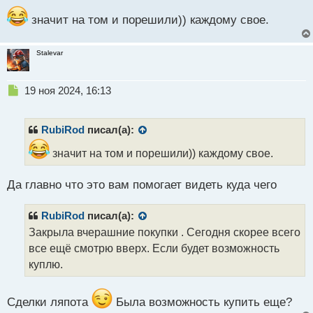
о
значит на том и порешили)) каждому свое.
с
т
Stalevar
Н
19 ноя 2024, 16:13
е
п
р
RubiRod
писал(а):
о
ч
значит на том и порешили)) каждому свое.
и
т
Да главно что это вам помогает видеть куда чего
а
н
н
RubiRod
писал(а):
ы
Закрыла вчерашние покупки . Сегодня скорее всего
й
все ещё смотрю вверх. Если будет возможность
п
куплю.
о
с
т
Сделки ляпота
Была возможность купить еще?