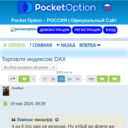
Pocket Option – РОССИЯ | Официальный Сайт
ДЕМОНСТРАЦИЯ
РЕГИСТРАЦИЯ
ВХОД
🍏
СВЕЖЕЕ
⤴️
ГЛАВНАЯ
⬅️
НАЗАД
ВПЕРЕД
➡️
Торговля индексом DAX
Выбор раздела форума
3693 поста
Страница
29
из
185
1
27
28
29
30
31
185
Пред.
След.
След
…
…
RubiRod
Н
19 ноя 2024, 09:39
е
п
р
Stalevar
писал(а):
о
4 из 4 это уже не везение. Ну отбой во флете же