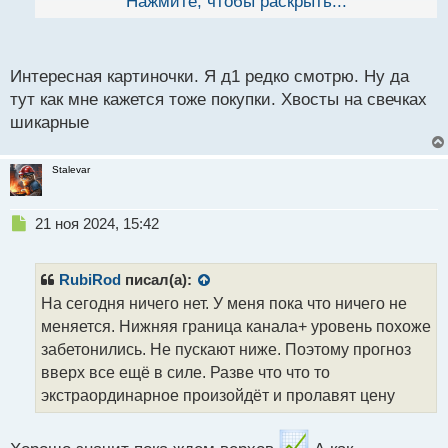
Нажмите, чтобы раскрыть...
й
п
На днях тоже как мне кажется вверх смотрим. Там
о
такие хвосты на свечах. Вниз не сильпо пускают, как
с
Интересная картиночки. Я д1 редко смотрю. Ну да
мне кажется
т
тут как мне кажется тоже покупки. Хвосты на свечках
шикарные
Stalevar
Н
21 ноя 2024, 15:42
е
п
р
RubiRod
писал(а):
о
На сегодня ничего нет. У меня пока что ничего не
ч
меняется. Нижняя граница канала+ уровень похоже
и
т
забетонились. Не пускают ниже. Поэтому прогноз
а
вверх все ещё в силе. Разве что что то
н
экстраординарное произойдёт и пролавят цену
н
ы
й