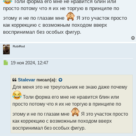
Толи форма его мне не нравится блин или
й
п
просто потому что я их не торгую в принципе по
о
этому и не по глазам мне
Я это участок просто
с
т
как коррекцию с возможным походом вверх
воспринимал без особых фигур.
RubiRod
Н
19 ноя 2024, 12:47
е
п
р
Stalevar
писал(а):
о
Для меня это не треугольник не знаю даже почему
ч
и
Толи форма его мне не нравится блин или
т
просто потому что я их не торгую в принципе по
а
н
этому и не по глазам мне
Я это участок просто
н
как коррекцию с возможным походом вверх
ы
воспринимал без особых фигур.
й
п