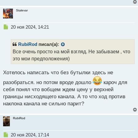
Stalevar
Н
20 ноя 2024, 14:21
е
п
р
RubiRod
писал(а):
о
Все очень просто на мой взгляд. Не забываем , что
ч
это мои предположения)
и
т
а
Хотелось написать что без бутылки здесь не
н
н
разобраться. но потом вроде дошло
кароч для
ы
себя понял что вобщем ждем цену у верхней
й
границы нисходящего канала. А то что ход против
п
наклона канала не сильно парит?
о
с
т
RubiRod
Н
20 ноя 2024, 17:14