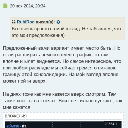
Н
20 ноя 2024, 20:34
е
п
р
RubiRod
писал(а):
о
Все очень просто на мой взгляд. Не забываем , что
ч
это мои предположения)
и
т
а
Предложенный вами вариант имеет место быть. Но
н
если расширить немного влево график, то там
н
вполне и ылет виднеется. Но самое интересное, что
ы
й
при любом раскладе мы сейчас тремся о нижнюю
п
границу этой консолидации. На мой взгляд вполне
о
может пойти вверх.
с
т
На днях тоже как мне кажется вверх смотрим. Там
такие хвосты на свечах. Вниз не сильпо пускают, как
мне кажется
ВЛОЖЕНИЯ