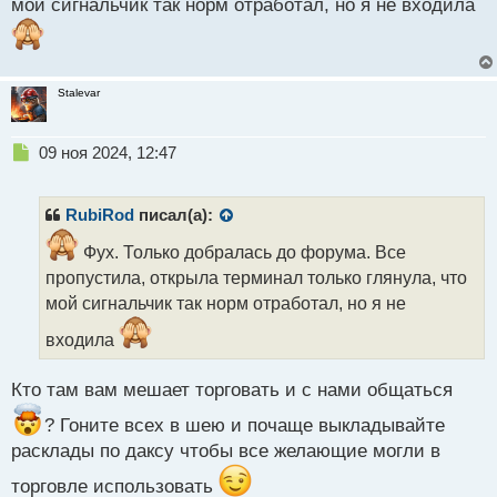
мой сигнальчик так норм отработал, но я не входила
ч
и
т
а
н
Stalevar
н
ы
й
Н
09 ноя 2024, 12:47
п
е
о
п
с
р
RubiRod
писал(а):
т
о
ч
Фух. Только добралась до форума. Все
и
пропустила, открыла терминал только глянула, что
т
мой сигнальчик так норм отработал, но я не
а
н
входила
н
ы
Кто там вам мешает торговать и с нами общаться
й
п
? Гоните всех в шею и почаще выкладывайте
о
расклады по даксу чтобы все желающие могли в
с
т
торговле использовать