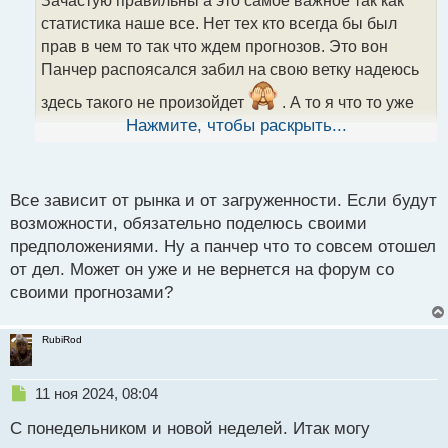
Зачастую правильны а это самое важное так как
ч
статистика наше все. Нет тех кто всегда бы был
и
т
прав в чем то так что ждем прогнозов. Это вон
а
Панчер распоясался забил на свою ветку надеюсь
н
н
здесь такого не произойдет
. А то я что то уже
ы
привык смотреть на прогнозы других а сам
Нажмите, чтобы раскрыть...
й
филонить и будет тяжко возвращаться к полному
п
циклу торговли когда вся ответственность ложится
о
с
Все зависит от рынка и от загруженности. Если будут
на себя
т
возможности, обязательно поделюсь своими
предположениями. Ну а панчер что то совсем отошел
от дел. Может он уже и не вернется на форум со
своими прогнозами?
RubiRod
Н
11 ноя 2024, 08:04
е
С понедельником и новой неделей. Итак могу
п
р