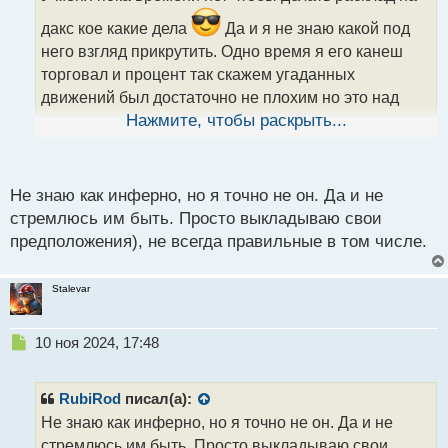
ч
и
дакс кое какие дела
Да и я не знаю какой под
т
него взгляд прикрутить. Одно время я его канеш
а
торговал и процент так скажем угаданных
н
н
движений был достаточно не плохим но это над
ы
вспоминать как я его смотрел полазить в папке
Нажмите, чтобы раскрыть...
й
п
граалей
А пока вы с Инферно у нас
о
с
Нострадамусы по даксу
Не знаю как инферно, но я точно не он. Да и не
т
стремлюсь им быть. Просто выкладываю свои
предположения), не всегда правильные в том числе.
Stalevar
Н
10 ноя 2024, 17:48
е
п
р
RubiRod
писал(а):
о
Не знаю как инферно, но я точно не он. Да и не
ч
стремлюсь им быть. Просто выкладываю свои