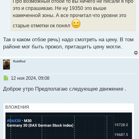
Про возможный отбой то вы ничего не писали я про
ч
это и спрашиваю. Не ну 19350 это выше
и
т
намеченной зоны. А все прочитал что уровни это
а
старые отметки ок понял
н
н
ы
Так о каком отбое речь) надо смотреть на цену. В том
й
районе мог быть прокол, притащить цену могли.
п
о
с
RubiRod
т
Н
12 ноя 2024, 09:08
е
Доброе утро Предполагаю следующее движение .
п
р
о
ч
ВЛОЖЕНИЯ
и
т
а
н
н