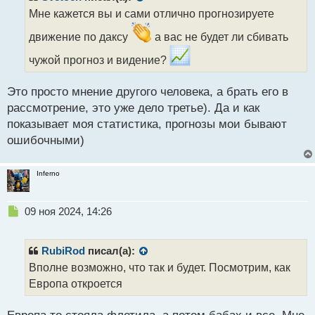
о
Мне кажется вы и сами отлично прогнозируете
ч
и
движение по даксу
а вас не будет ли сбивать
т
а
чужой прогноз и видение?
н
н
Это просто мнение другого человека, а брать его в
ы
рассмотрение, это уже дело третье). Да и как
й
п
показывает моя статистика, прогнозы мои бывают
о
ошибочными)
с
т
Inferno
Н
09 ноя 2024, 14:26
е
п
р
RubiRod
писал(а):
о
Вполне возможно, что так и будет. Посмотрим, как
ч
Европа откроется
и
т
а