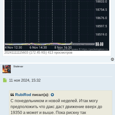
20241111115603 (172.45 КБ) 413 просмотров
Stalevar
Н
11 ноя 2024, 15:32
е
п
р
RubiRod
писал(а):
о
С понедельником и новой неделей. Итак могу
ч
предположить что дакс даст движение вверх до
и
т
19350 а может и выше. Пока рискну так