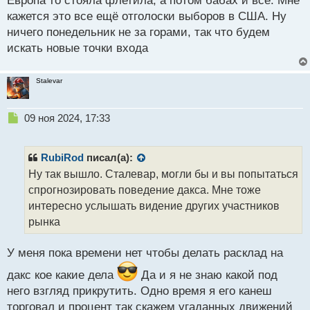
Европа то стояла флетила, а потом бабах и все. Мне
н
кажется это все ещё отголоски выборов в США. Ну
н
ничего понедельник не за горами, так что будем
ы
й
искать новые точки входа
п
о
Stalevar
с
т
Н
09 ноя 2024, 17:33
е
п
р
RubiRod
писал(а):
о
Ну так вышло. Сталевар, могли бы и вы попытаться
ч
спрогнозировать поведение дакса. Мне тоже
и
т
интересно услышать видение других участников
а
рынка
н
н
У меня пока времени нет чтобы делать расклад на
ы
й
дакс кое какие дела
Да и я не знаю какой под
п
него взгляд прикрутить. Одно время я его канеш
о
с
торговал и процент так скажем угаданных движений