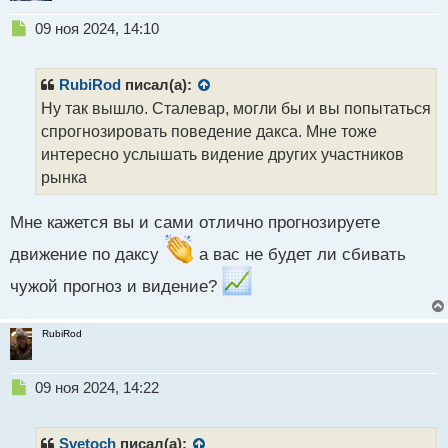
Н
09 ноя 2024, 14:10
е
п
р
RubiRod
писал(а):
о
Ну так вышло. Сталевар, могли бы и вы попытаться
ч
спрогнозировать поведение дакса. Мне тоже
и
т
интересно услышать видение других участников
а
рынка
н
н
Мне кажется вы и сами отлично прогнозируете
ы
й
движение по даксу
а вас не будет ли сбивать
п
о
чужой прогноз и видение?
с
т
RubiRod
Н
09 ноя 2024, 14:22
е
п
р
Svetoch
писал(а):