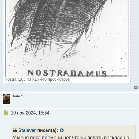
nostra (103.43 КБ) 440 просмотров
RubiRod
Н
10 ноя 2024, 15:54
е
п
р
Stalevar
писал(а):
о
У меня пока времени нет чтобы делать расклад на