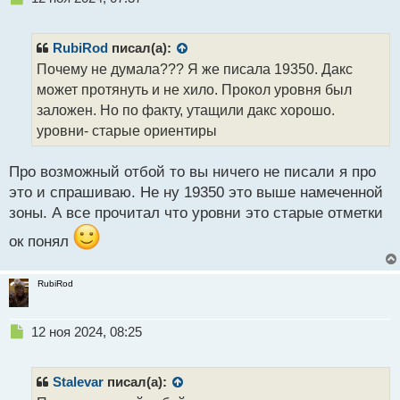
е
п
р
RubiRod
писал(а):
о
Почему не думала??? Я же писала 19350. Дакс
ч
может протянуть и не хило. Прокол уровня был
и
т
заложен. Но по факту, утащили дакс хорошо.
а
уровни- старые ориентиры
н
н
Про возможный отбой то вы ничего не писали я про
ы
й
это и спрашиваю. Не ну 19350 это выше намеченной
п
зоны. А все прочитал что уровни это старые отметки
о
с
ок понял
т
RubiRod
Н
12 ноя 2024, 08:25
е
п
р
Stalevar
писал(а):
о