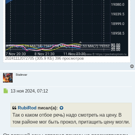
20241112072705 (305.9 КБ) 396 просмотров
Stalevar
Н
13 ноя 2024, 07:12
е
п
р
RubiRod
писал(а):
о
Так о каком отбое речь) надо смотреть на цену. В
ч
том районе мог быть прокол, притащить цену могли.
и
т
а