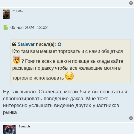
RubiRod
Н
09 ноя 2024, 13:02
е
п
р
Stalevar
писал(а):
о
Кто там вам мешает торговать и с нами общаться
ч
и
? Гоните всех в шею и почаще выкладывайте
т
расклады по даксу чтобы все желающие могли в
а
н
торговле использовать
н
ы
Ну так вышло. Сталевар, могли бы и вы попытаться
й
п
спрогнозировать поведение дакса. Мне тоже
о
интересно услышать видение других участников
с
рынка
т
Svetoch