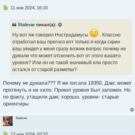
Н
11 ноя 2024, 16:10
е
п
р
Stalevar
писал(а):
о
ч
Ну вот яж говорил Нострадамусы
. Классно
и
отработал ваш прогноз вот только я когда скрин
т
ваш увидел у меня сразу возник вопрос почему не
а
думали что может отскочить вот от этого вашего
н
н
уровня? Или он не такой значимый или просто
ы
остался от старой разметки?
й
п
Почему не думала??? Я же писала 19350. Дакс может
о
с
протянуть и не хило. Прокол уровня был заложен. Но
т
по факту, утащили дакс хорошо. уровни- старые
ориентиры
Stalevar
Н
12 ноя 2024, 07:37