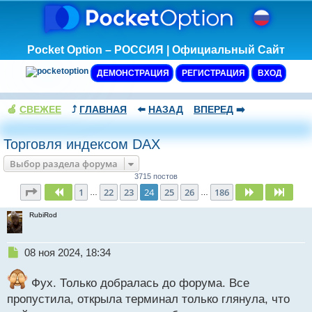
Pocket Option – РОССИЯ | Официальный Сайт
ДЕМОНСТРАЦИЯ
РЕГИСТРАЦИЯ
ВХОД
🍏
СВЕЖЕЕ
⤴️
ГЛАВНАЯ
⬅️
НАЗАД
ВПЕРЕД
➡️
Торговля индексом DAX
Выбор раздела форума
3715 постов
Страница
24
из
186
1
22
23
24
25
26
186
Пред.
След.
След
…
…
RubiRod
Н
08 ноя 2024, 18:34
е
п
Фух. Только добралась до форума. Все
р
пропустила, открыла терминал только глянула, что
о