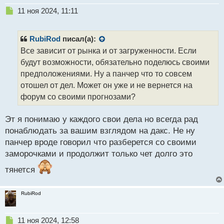
Н
11 ноя 2024, 11:11
е
п
р
RubiRod
писал(а):
о
Все зависит от рынка и от загруженности. Если
ч
будут возможности, обязательно поделюсь своими
и
т
предположениями. Ну а панчер что то совсем
а
отошел от дел. Может он уже и не вернется на
н
форум со своими прогнозами?
н
ы
й
Эт я понимаю у каждого свои дела но всегда рад
п
понаблюдать за вашим взглядом на дакс. Не ну
о
панчер вроде говорил что разберется со своими
с
заморочками и продолжит только чет долго это
т
тянется
RubiRod
Н
11 ноя 2024, 12:58