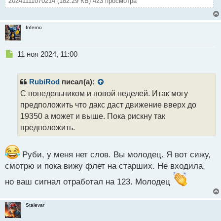
20241111070214 (182.29 КБ) 423 просмотра
Inferno
Н
11 ноя 2024, 11:00
е
п
р
RubiRod
писал(а):
о
С понедельником и новой неделей. Итак могу
ч
предположить что дакс даст движение вверх до
и
т
19350 а может и выше. Пока рискну так
а
предположить.
н
н
ы
Руби, у меня нет слов. Вы молодец. Я вот сижу,
й
смотрю и пока вижу флет на старших. Не входила,
п
о
но ваш сигнал отработал на 123. Молодец
с
т
Stalevar