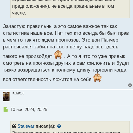
и
т
предположения), не всегда правильные в том
а
числе.
н
н
Зачастую правильны а это самое важное так как
ы
й
статистика наше все. Нет тех кто всегда бы был прав
п
в чем то так что ждем прогнозов. Это вон Панчер
о
распоясался забил на свою ветку надеюсь здесь
с
т
такого не произойдет
. А то я что то уже привык
смотреть на прогнозы других а сам филонить и будет
тяжко возвращаться к полному циклу торговли когда
вся ответственность ложится на себя
RubiRod
Н
10 ноя 2024, 20:25
е
п
р
Stalevar
писал(а):
о