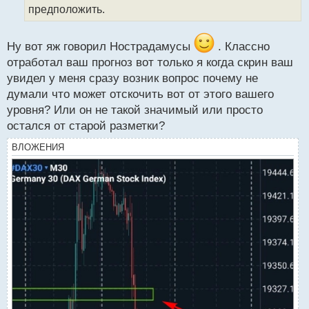
а
предположить.
н
н
ы
Ну вот яж говорил Нострадамусы
. Классно
й
отработал ваш прогноз вот только я когда скрин ваш
п
увидел у меня сразу возник вопрос почему не
о
с
думали что может отскочить вот от этого вашего
т
уровня? Или он не такой значимый или просто
остался от старой разметки?
ВЛОЖЕНИЯ