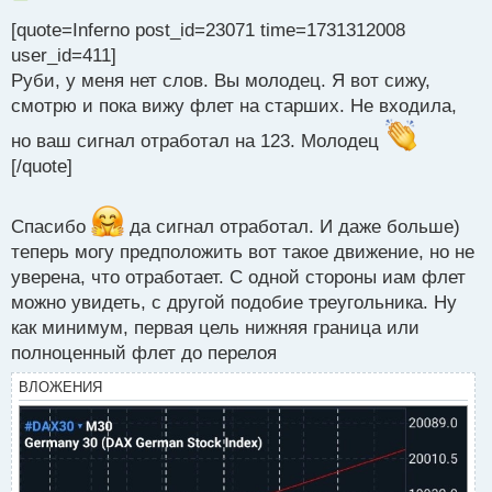
е
[quote=Inferno post_id=23071 time=1731312008
п
р
user_id=411]
о
Руби, у меня нет слов. Вы молодец. Я вот сижу,
ч
смотрю и пока вижу флет на старших. Не входила,
и
т
но ваш сигнал отработал на 123. Молодец
а
[/quote]
н
н
ы
Спасибо
да сигнал отработал. И даже больше)
й
п
теперь могу предположить вот такое движение, но не
о
уверена, что отработает. С одной стороны иам флет
с
можно увидеть, с другой подобие треугольника. Ну
т
как минимум, первая цель нижняя граница или
полноценный флет до перелоя
ВЛОЖЕНИЯ