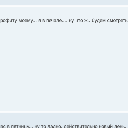
рофиту моему... я в печале.... ну что ж.. будем смотреть
л нас в пятницу... ну то ладно, действительно новый день