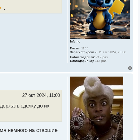
с
я
.
к
н
а
ч
а
л
у
Inferno
Посты:
1165
Зарегистрирован:
11 авг 2024, 20:38
Поблагодарили:
712 раз
Благодарил (а):
113 раз
В
е
р
н
у
т
ь
27 окт 2024, 11:09
с
я
держать сделку до их
к
н
а
ч
а
л
емя немного на старшие
у