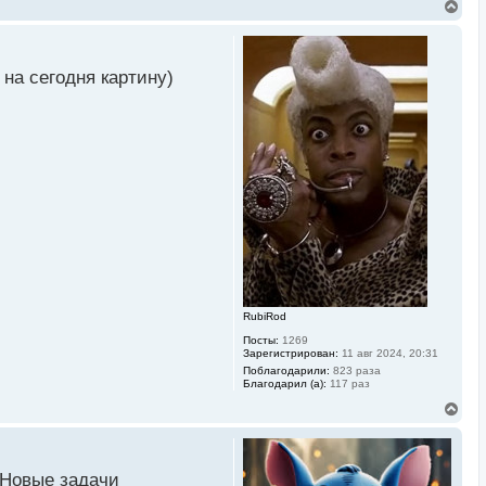
В
е
р
н
у
 на сегодня картину)
т
ь
с
я
к
н
а
ч
а
л
у
RubiRod
Посты:
1269
Зарегистрирован:
11 авг 2024, 20:31
Поблагодарили:
823 раза
Благодарил (а):
117 раз
В
е
р
н
у
. Новые задачи
т