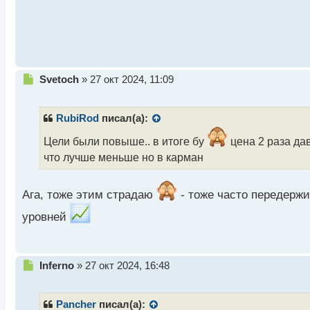
й
п
о
с
т
Н
Svetoch
»
27 окт 2024, 11:09
е
п
р
RubiRod
писал(а):
о
ч
Цели были повыше.. в итоге бу
цена 2 раза дав
и
что лучше меньше но в карман
т
а
н
Ага, тоже этим страдаю
- тоже часто передержи
н
ы
уровней
й
п
о
Н
с
Inferno
»
27 окт 2024, 16:48
е
т
п
р
Pancher
писал(а):