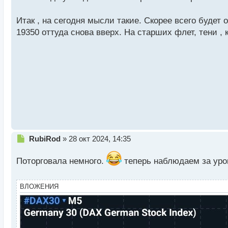
р
о
Итак , на сегодня мысли такие. Скорее всего будет 
ч
19350 оттуда снова вверх. На старших флет, тени ,
и
т
а
н
н
ы
й
п
о
с
т
Н
RubiRod
»
28 окт 2024, 14:35
е
п
Поторговала немного.
теперь наблюдаем за уров
р
о
ч
ВЛОЖЕНИЯ
и
т
а
н