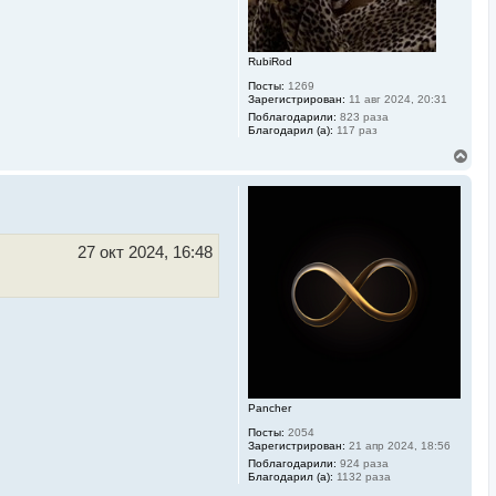
RubiRod
Посты:
1269
Зарегистрирован:
11 авг 2024, 20:31
Поблагодарили:
823 раза
Благодарил (а):
117 раз
В
е
р
н
у
т
ь
27 окт 2024, 16:48
с
я
к
н
а
ч
а
л
у
Pancher
Посты:
2054
Зарегистрирован:
21 апр 2024, 18:56
Поблагодарили:
924 раза
Благодарил (а):
1132 раза