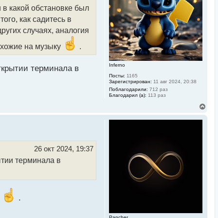
с
и в какой обстановке был
я
к
ого, как садитесь в
н
а
других случаях, аналогия
ч
а
похожие на музыку
.
л
у
Inferno
открытии терминала в
Посты:
1165
Зарегистрирован:
11 авг 2024, 20:38
Поблагодарили:
712 раз
Благодарил (а):
113 раз
В
е
р
н
у
т
ь
26 окт 2024, 19:37
с
ытии терминала в
я
к
н
а
ч
а
л
.
л
у
Pancher