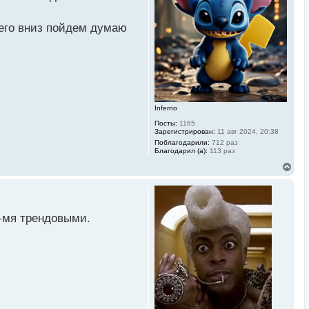
ь
с
всего вниз пойдем думаю
я
к
н
а
ч
а
л
у
Inferno
Посты:
1165
Зарегистрирован:
11 авг 2024, 20:38
Поблагодарили:
712 раз
Благодарил (а):
113 раз
В
е
р
н
у
т
2-мя трендовыми.
ь
с
я
к
н
а
ч
а
л