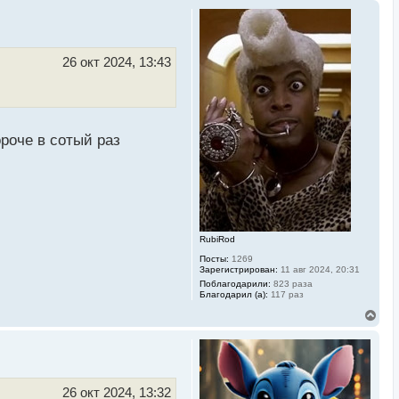
26 окт 2024, 13:43
ороче в сотый раз
RubiRod
Посты:
1269
Зарегистрирован:
11 авг 2024, 20:31
Поблагодарили:
823 раза
Благодарил (а):
117 раз
В
е
р
н
у
т
ь
26 окт 2024, 13:32