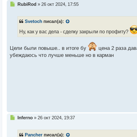
Н
RubiRod
»
26 окт 2024, 17:55
е
п
р
Svetoch
писал(а):
о
ч
Ну, как у вас дела - сделку закрыли по профиту?
и
т
а
Цели были повыше.. в итоге бу
цена 2 раза дав
н
убеждаюсь что лучше меньше но в карман
н
ы
й
п
о
с
т
Н
Inferno
»
26 окт 2024, 19:37
е
п
р
Pancher
писал(а):