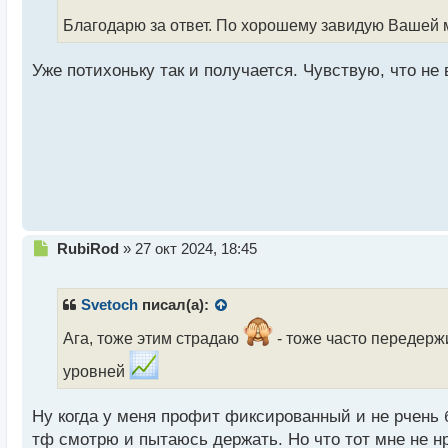
о
ч
Благодарю за ответ. По хорошему завидую Вашей 
и
т
Уже потихоньку так и получается. Чувствую, что не
а
н
н
ы
й
п
о
с
т
Н
RubiRod
»
27 окт 2024, 18:45
е
п
р
Svetoch
писал(а):
о
ч
Ага, тоже этим страдаю
- тоже часто передерж
и
уровней
т
а
н
Ну когда у меня профит фиксированный и не рчень 
н
тф смотрю и пытаюсь держать. Но что тот мне не нр
ы