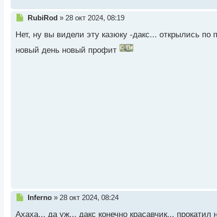
т
Н
RubiRod
»
28 окт 2024, 08:19
е
Нет, ну вы видели эту казюку -дакс... открылись по п
п
р
новый день новый профит
о
ч
и
т
а
н
н
ы
й
п
о
с
т
Н
Inferno
»
28 окт 2024, 08:24
е
Ахаха... да уж... дакс конечно красавчик... прокати
п