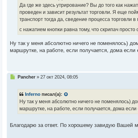
о
Да где же здесь утрирование? Вы до того как нажать
ч
проведен и зависит результат торговли. Я еще пойм
и
т
транспорт тогда да, сведение процесса торговли в
а
с нажатием кнопки равна тому, что скрипач просто
н
н
ы
Ну так у меня абсолютно ничего не поменялось) дом
й
маршрутке, на работе, если получается, дома если 
п
о
с
т
Н
Pancher
»
27 окт 2024, 08:05
е
п
р
Inferno
писал(а):
о
Ну так у меня абсолютно ничего не поменялось) дом
ч
маршрутке, на работе, если получается, дома если
и
т
а
Благодарю за ответ. По хорошему завидую Вашей м
н
н
ы