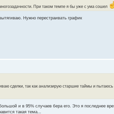
многозадачности. При таком темпе я бы уже с ума сошел
 вытягиваю. Нужно перестраивать график
иваю сделки, так как анализирую старшие таймы и пытаюсь 
большой и в 95% случаев бера его. Это я последнее вр
авится такая тема...