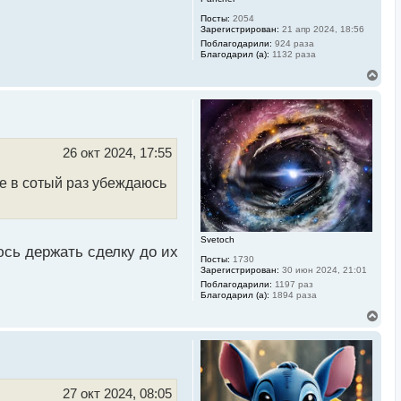
Посты:
2054
Зарегистрирован:
21 апр 2024, 18:56
Поблагодарили:
924 раза
Благодарил (а):
1132 раза
В
е
р
н
у
т
ь
26 окт 2024, 17:55
с
я
че в сотый раз убеждаюсь
к
н
а
ч
а
Svetoch
л
юсь держать сделку до их
Посты:
1730
у
Зарегистрирован:
30 июн 2024, 21:01
Поблагодарили:
1197 раз
Благодарил (а):
1894 раза
В
е
р
н
у
т
ь
27 окт 2024, 08:05