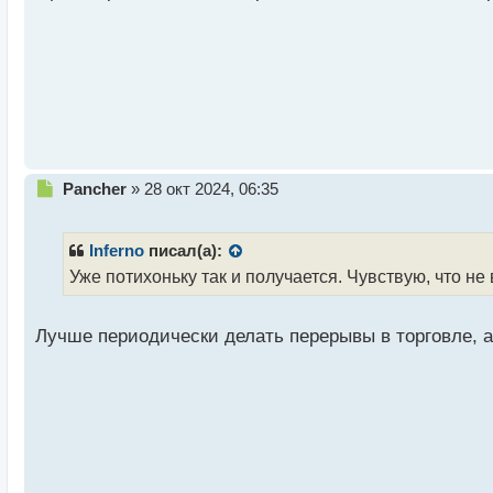
й
п
о
с
т
Н
Pancher
»
28 окт 2024, 06:35
е
п
р
Inferno
писал(а):
о
Уже потихоньку так и получается. Чувствую, что н
ч
и
т
Лучше периодически делать перерывы в торговле, 
а
н
н
ы
й
п
о
с