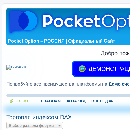
Pocket Option – РОССИЯ | Официальный Сайт
Добро пож
ДЕМОНСТРАЦ
Попробуйте все преимущества платформы на
Демо сче
🍏
СВЕЖЕЕ
⤴️
ГЛАВНАЯ
⬅️
НАЗАД
ВПЕРЕД
➡️
Торговля индексом DAX
Выбор раздела форума