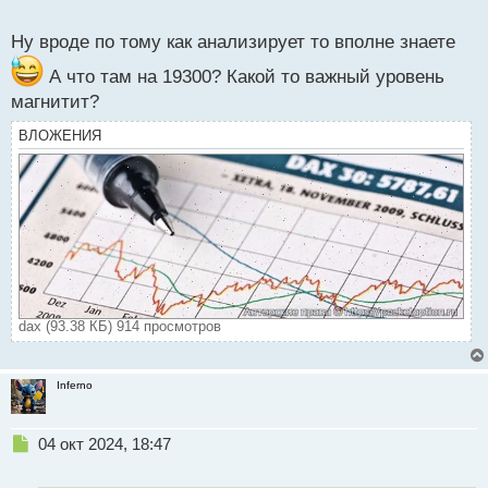
о
с
Ну вроде по тому как анализирует то вполне знаете
т
А что там на 19300? Какой то важный уровень
магнитит?
ВЛОЖЕНИЯ
dax (93.38 КБ) 914 просмотров
Inferno
Н
04 окт 2024, 18:47
е
п