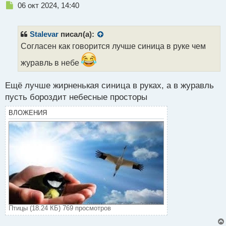
Н
06 окт 2024, 14:40
е
п
р
Stalevar
писал(а):
о
Согласен как говорится лучше синица в руке чем
ч
и
журавль в небе
т
а
Ещё лучше жирненькая синица в руках, а в журавль
н
н
пусть бороздит небесные просторы
ы
ВЛОЖЕНИЯ
й
п
о
с
т
Птицы (18.24 КБ) 769 просмотров