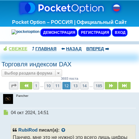
Pocket Option – РОССИЯ | Официальный Сайт
ДЕМОНСТРАЦИЯ
РЕГИСТРАЦИЯ
ВХОД
🍏
СВЕЖЕЕ
⤴️
ГЛАВНАЯ
⬅️
НАЗАД
ВПЕРЕД
➡️
Торговля индексом DAX
Выбор раздела форума
3693 поста
Страница
12
из
185
1
10
11
12
13
14
185
Пред.
След.
След
…
…
Pancher
Н
04 окт 2024, 14:51
е
п
р
RubiRod
писал(а):
о
Панчер, мне это не нужно) это всего лишь цифры