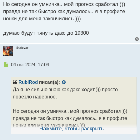
т
Но сегодня он умничка.. мой прогноз сработал )))
правда не так быстро как думалось.. я в профите
нонки для меня закончились )))
думаю будут тянуть дакс до 19300
Stalevar
Н
04 окт 2024, 17:04
е
п
р
RubiRod
писал(а):
о
Да я не сильно знаю как дакс ходит ))) просто
ч
повезло наверное.
и
т
а
Но сегодня он умничка.. мой прогноз сработал )))
н
правда не так быстро как думалось.. я в профите
н
нонки для меня закончились )))
ы
Нажмите, чтобы раскрыть...
й
п
думаю будут тянуть дакс до 19300