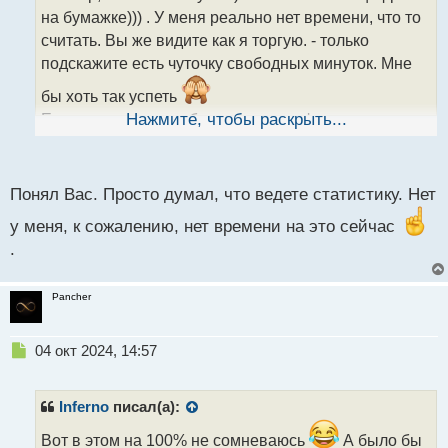
ч
на бумажке))) . У меня реально нет времени, что то
и
т
считать. Вы же видите как я торгую. - только
а
подскажите есть чуточку свободных минуток. Мне
н
н
бы хоть так успеть
ы
Если вам очень необходима эта информация, пож-
Нажмите, чтобы раскрыть...
й
та можете проанализировать и при желании
п
опубликовать))
о
с
Понял Вас. Просто думал, что ведете статистику. Нет
т
у меня, к сожалению, нет времени на это сейчас
.
Pancher
Н
04 окт 2024, 14:57
е
п
р
Inferno
писал(а):
о
ч
Вот в этом на 100% не сомневаюсь
А было бы