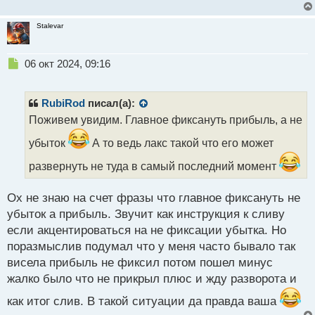
Stalevar
Н
06 окт 2024, 09:16
е
п
р
RubiRod
писал(а):
о
Поживем увидим. Главное фиксануть прибыль, а не
ч
и
убыток
А то ведь лакс такой что его может
т
а
развернуть не туда в самый последний момент
н
н
Ох не знаю на счет фразы что главное фиксануть не
ы
убыток а прибыль. Звучит как инструкция к сливу
й
п
если акцентироваться на не фиксации убытка. Но
о
поразмыслив подумал что у меня часто бывало так
с
висела прибыль не фиксил потом пошел минус
т
жалко было что не прикрыл плюс и жду разворота и
как итог слив. В такой ситуации да правда ваша