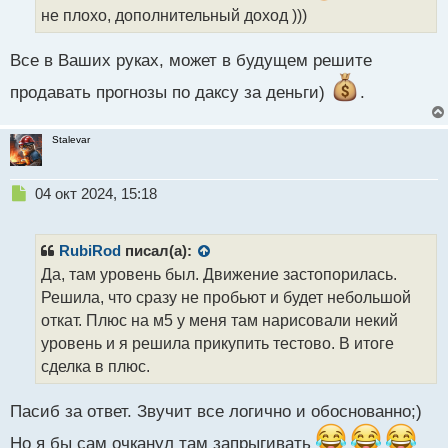
и
не плохо, дополнительный доход )))
т
а
Все в Ваших руках, может в будущем решите
н
н
продавать прогнозы по даксу за деньги)
.
ы
й
п
Stalevar
о
с
т
Н
04 окт 2024, 15:18
е
п
р
RubiRod
писал(а):
о
Да, там уровень был. Движение застопорилась.
ч
Решила, что сразу не пробьют и будет небольшой
и
т
откат. Плюс на м5 у меня там нарисовали некий
а
уровень и я решила прикупить тестово. В итоге
н
сделка в плюс.
н
ы
й
Пасиб за ответ. Звучит все логично и обоснованно;)
п
Но я бы сам очканул там запрыгивать
о