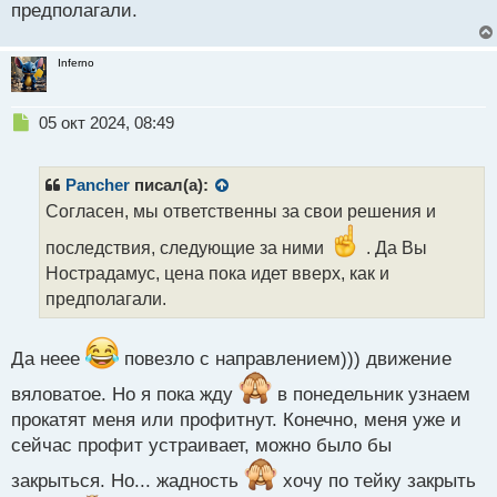
о
предполагали.
с
т
Inferno
Н
05 окт 2024, 08:49
е
п
р
Pancher
писал(а):
о
Согласен, мы ответственны за свои решения и
ч
и
последствия, следующие за ними
. Да Вы
т
Нострадамус, цена пока идет вверх, как и
а
предполагали.
н
н
ы
Да неее
повезло с направлением))) движение
й
п
вяловатое. Но я пока жду
в понедельник узнаем
о
прокатят меня или профитнут. Конечно, меня уже и
с
т
сейчас профит устраивает, можно было бы
закрыться. Но... жадность
хочу по тейку закрыть