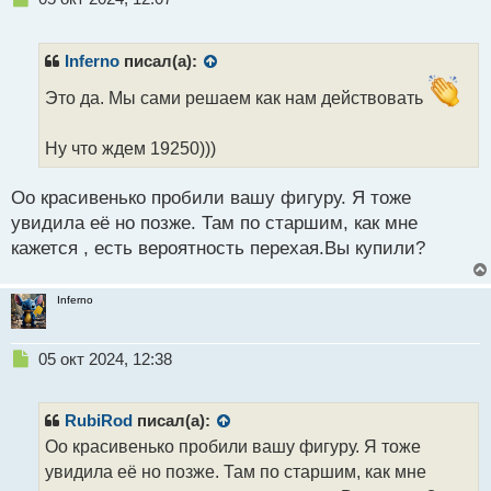
е
п
р
Inferno
писал(а):
о
ч
Это да. Мы сами решаем как нам действовать
и
т
Ну что ждем 19250)))
а
н
н
Оо красивенько пробили вашу фигуру. Я тоже
ы
увидила её но позже. Там по старшим, как мне
й
кажется , есть вероятность перехая.Вы купили?
п
о
с
Inferno
т
Н
05 окт 2024, 12:38
е
п
р
RubiRod
писал(а):
о
Оо красивенько пробили вашу фигуру. Я тоже
ч
увидила её но позже. Там по старшим, как мне
и