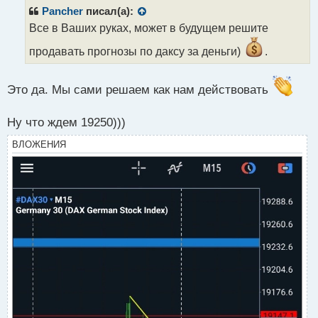
р
Pancher
писал(а):
о
Все в Ваших руках, может в будущем решите
ч
и
продавать прогнозы по даксу за деньги)
.
т
а
н
Это да. Мы сами решаем как нам действовать
н
ы
Ну что ждем 19250)))
й
п
ВЛОЖЕНИЯ
о
с
т