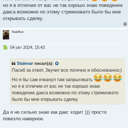
с
но я в отличии от вас не так хорошо знаю поведение
т
дакса возможно по этому стремновато было бы мне
открывать сделку.
RubiRod
Н
04 окт 2024, 15:43
е
п
р
Stalevar
писал(а):
о
Пасиб за ответ. Звучит все логично и обоснованно;)
ч
и
Но я бы сам очканул там запрыгивать
т
но я в отличии от вас не так хорошо знаю
а
поведение дакса возможно по этому стремновато
н
н
было бы мне открывать сделку.
ы
й
Да я не сильно знаю как дакс ходит ))) просто
п
повезло наверное.
о
с