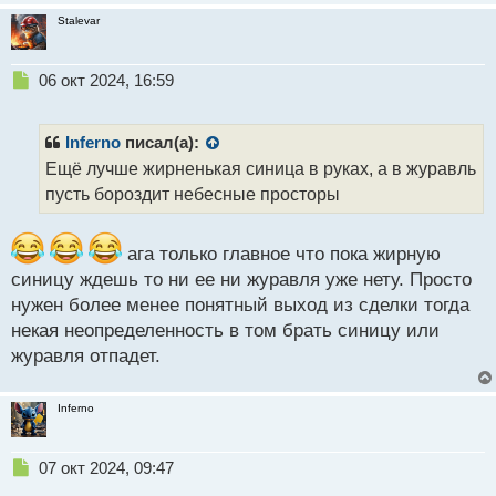
Stalevar
Н
06 окт 2024, 16:59
е
п
р
Inferno
писал(а):
о
Ещё лучше жирненькая синица в руках, а в журавль
ч
пусть бороздит небесные просторы
и
т
а
ага только главное что пока жирную
н
н
синицу ждешь то ни ее ни журавля уже нету. Просто
ы
нужен более менее понятный выход из сделки тогда
й
некая неопределенность в том брать синицу или
п
журавля отпадет.
о
с
т
Inferno
Н
07 окт 2024, 09:47
е