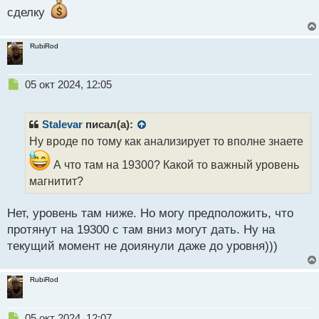
сделку
RubiRod
Н
05 окт 2024, 12:05
е
п
р
Stalevar
писал(а):
о
Ну вроде по тому как анализирует то вполне знаете
ч
и
А что там на 19300? Какой то важный уровень
т
магнитит?
а
н
н
Нет, уровень там ниже. Но могу предположить, что
ы
протянут на 19300 с там вниз могут дать. Ну на
й
текущий момент не доиянули даже до уровня)))
п
о
с
RubiRod
т
Н
05 окт 2024, 12:07