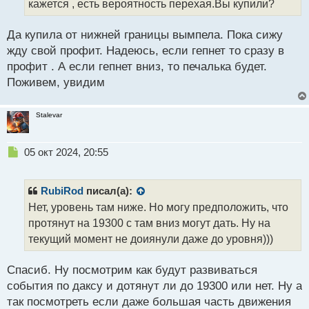
т
кажется , есть вероятность перехая.Вы купили?
а
н
Да купила от нижней границы вымпела. Пока сижу
н
жду свой профит. Надеюсь, если гепнет то сразу в
ы
й
профит . А если гепнет вниз, то печалька будет.
п
Поживем, увидим
о
с
т
Stalevar
Н
05 окт 2024, 20:55
е
п
р
RubiRod
писал(а):
о
Нет, уровень там ниже. Но могу предположить, что
ч
протянут на 19300 с там вниз могут дать. Ну на
и
т
текущий момент не доиянули даже до уровня)))
а
н
Спасиб. Ну посмотрим как будут развиваться
н
события по даксу и дотянут ли до 19300 или нет. Ну а
ы
й
так посмотреть если даже большая часть движения