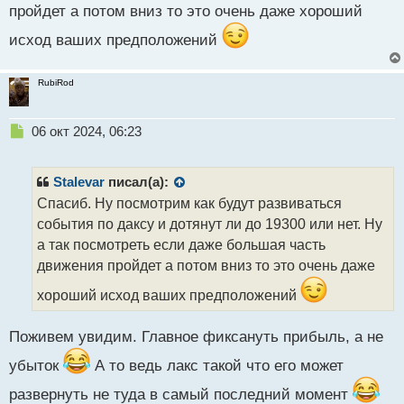
п
пройдет а потом вниз то это очень даже хороший
о
с
исход ваших предположений
т
RubiRod
Н
06 окт 2024, 06:23
е
п
р
Stalevar
писал(а):
о
Спасиб. Ну посмотрим как будут развиваться
ч
события по даксу и дотянут ли до 19300 или нет. Ну
и
т
а так посмотреть если даже большая часть
а
движения пройдет а потом вниз то это очень даже
н
н
хороший исход ваших предположений
ы
й
Поживем увидим. Главное фиксануть прибыль, а не
п
о
убыток
А то ведь лакс такой что его может
с
т
развернуть не туда в самый последний момент