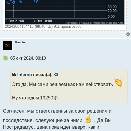
20241004184415 (99.48 КБ) 911 просмотров
Pancher
Н
05 окт 2024, 08:19
е
п
р
Inferno
писал(а):
о
ч
Это да. Мы сами решаем как нам действовать
и
т
Ну что ждем 19250)))
а
н
н
Согласен, мы ответственны за свои решения и
ы
последствия, следующие за ними
. Да Вы
й
п
Нострадамус, цена пока идет вверх, как и