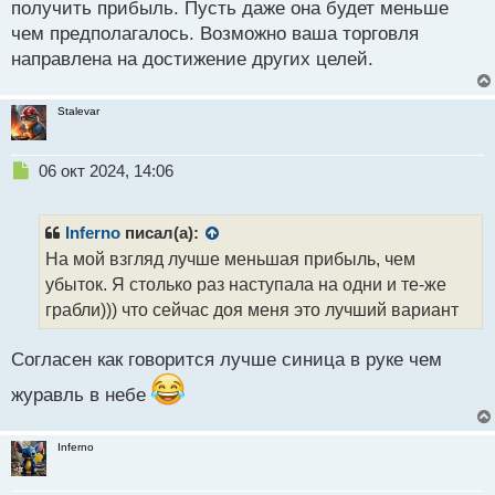
получить прибыль. Пусть даже она будет меньше
чем предполагалось. Возможно ваша торговля
направлена на достижение других целей.
Stalevar
Н
06 окт 2024, 14:06
е
п
р
Inferno
писал(а):
о
На мой взгляд лучше меньшая прибыль, чем
ч
убыток. Я столько раз наступала на одни и те-же
и
т
грабли))) что сейчас доя меня это лучший вариант
а
н
Согласен как говорится лучше синица в руке чем
н
ы
журавль в небе
й
п
о
Inferno
с
т