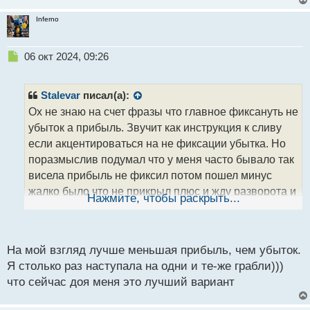
Inferno
Н
06 окт 2024, 09:26
е
п
р
Stalevar
писал(а):
о
Ох не знаю на счет фразы что главное фиксануть не
ч
убыток а прибыль. Звучит как инструкция к сливу
и
т
если акцентироваться на не фиксации убытка. Но
а
поразмыслив подумал что у меня часто бывало так
н
висела прибыль не фиксил потом пошел минус
н
жалко было что не прикрыл плюс и жду разворота и
ы
Нажмите, чтобы раскрыть...
й
как итог слив. В такой ситуации да правда ваша
п
о
с
На мой взгляд лучше меньшая прибыль, чем убыток.
т
Я столько раз наступала на одни и те-же грабли)))
что сейчас доя меня это лучший вариант