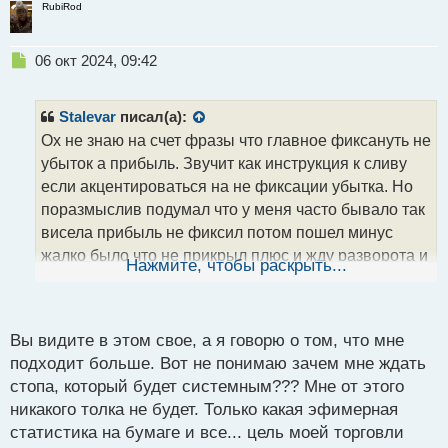
RubiRod
Н
06 окт 2024, 09:42
е
п
р
Stalevar
писал(а):
о
Ох не знаю на счет фразы что главное фиксануть не
ч
убыток а прибыль. Звучит как инструкция к сливу
и
т
если акцентироваться на не фиксации убытка. Но
а
поразмыслив подумал что у меня часто бывало так
н
висела прибыль не фиксил потом пошел минус
н
жалко было что не прикрыл плюс и жду разворота и
ы
Нажмите, чтобы раскрыть...
й
как итог слив. В такой ситуации да правда ваша
п
о
с
Вы видите в этом свое, а я говорю о том, что мне
т
подходит больше. Вот не понимаю зачем мне ждать
стопа, который будет системным??? Мне от этого
никакого толка не будет. Только какая эфимерная
статистика на бумаге и все... цель моей торговли